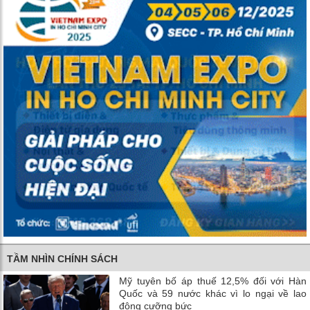
TẦM NHÌN CHÍNH SÁCH
Mỹ tuyên bố áp thuế 12,5% đối với Hàn
Quốc và 59 nước khác vì lo ngại về lao
động cưỡng bức