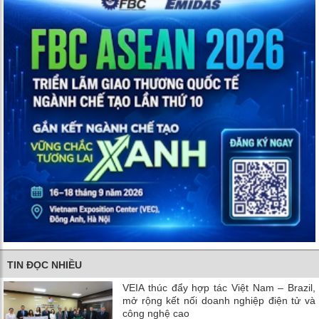
TIN ĐỌC NHIỀU
VEIA thúc đẩy hợp tác Việt Nam – Brazil,
mở rộng kết nối doanh nghiệp điện tử và
công nghệ cao