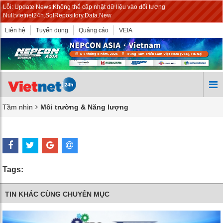
Lỗi: Update News:Không thể cập nhật dữ liệu vào đối tượng
Null:vietnet24h.SqlRepository.Data.New
Liên hệ
Tuyển dụng
Quảng cáo
VEIA
Tầm nhìn
Môi trường & Năng lượng
Tags:
TIN KHÁC CÙNG CHUYÊN MỤC