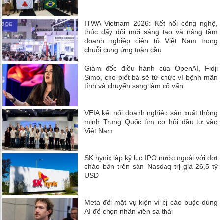
ITWA Vietnam 2026: Kết nối công nghệ,
thúc đẩy đổi mới sáng tạo và nâng tầm
doanh nghiệp điện tử Việt Nam trong
chuỗi cung ứng toàn cầu
Giám đốc điều hành của OpenAI, Fidji
Simo, cho biết bà sẽ từ chức vì bệnh mãn
tính và chuyển sang làm cố vấn
VEIA kết nối doanh nghiệp sản xuất thông
minh Trung Quốc tìm cơ hội đầu tư vào
Việt Nam
SK hynix lập kỷ lục IPO nước ngoài với đợt
chào bán trên sàn Nasdaq trị giá 26,5 tỷ
USD
Meta đối mặt vụ kiện vì bị cáo buộc dùng
AI để chọn nhân viên sa thải