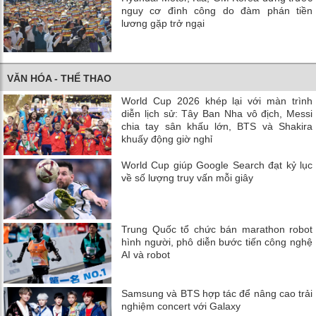
nguy cơ đình công do đàm phán tiền
lương gặp trở ngại
VĂN HÓA - THỂ THAO
World Cup 2026 khép lại với màn trình
diễn lịch sử: Tây Ban Nha vô địch, Messi
chia tay sân khấu lớn, BTS và Shakira
khuấy động giờ nghỉ
World Cup giúp Google Search đạt kỷ lục
về số lượng truy vấn mỗi giây
Trung Quốc tổ chức bán marathon robot
hình người, phô diễn bước tiến công nghệ
AI và robot
Samsung và BTS hợp tác để nâng cao trải
nghiệm concert với Galaxy