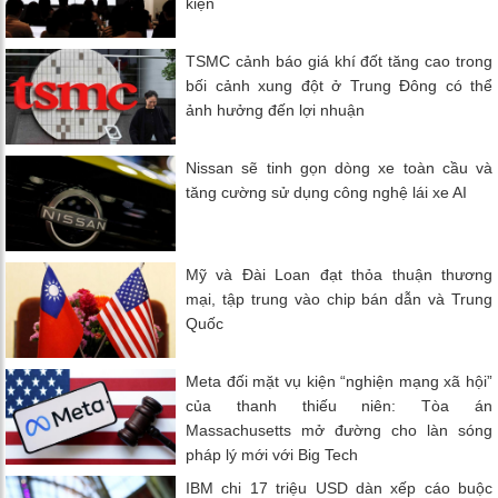
kiện
TSMC cảnh báo giá khí đốt tăng cao trong
bối cảnh xung đột ở Trung Đông có thể
ảnh hưởng đến lợi nhuận
Nissan sẽ tinh gọn dòng xe toàn cầu và
tăng cường sử dụng công nghệ lái xe AI
Mỹ và Đài Loan đạt thỏa thuận thương
mại, tập trung vào chip bán dẫn và Trung
Quốc
Meta đối mặt vụ kiện “nghiện mạng xã hội”
của thanh thiếu niên: Tòa án
Massachusetts mở đường cho làn sóng
pháp lý mới với Big Tech
IBM chi 17 triệu USD dàn xếp cáo buộc