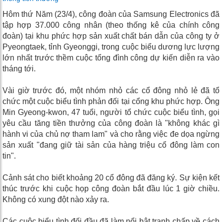
Hôm thứ Năm (23/4), công đoàn của Samsung Electronics đã
tập hợp 37.000 công nhân (theo thống kê của chính công
đoàn) tại khu phức hợp sản xuất chất bán dẫn của công ty ở
Pyeongtaek, tỉnh Gyeonggi, trong cuộc biểu dương lực lượng
lớn nhất trước thềm cuộc tổng đình công dự kiến ​​diễn ra vào
tháng tới.
Vài giờ trước đó, một nhóm nhỏ các cổ đông nhỏ lẻ đã tổ
chức một cuộc biểu tình phản đối tại cổng khu phức hợp. Ông
Min Gyeong-kwon, 47 tuổi, người tổ chức cuộc biểu tình, gọi
yêu cầu tăng tiền thưởng của công đoàn là "không khác gì
hành vi của chủ nợ tham lam" và cho rằng việc đe dọa ngừng
sản xuất "đang giữ tài sản của hàng triệu cổ đông làm con
tin".
Cảnh sát cho biết khoảng 20 cổ đông đã đăng ký. Sự kiện kết
thúc trước khi cuộc họp công đoàn bắt đầu lúc 1 giờ chiều.
Không có xung đột nào xảy ra.
Các cuộc biểu tình đối đầu đã làm nổi bật tranh chấp về cách