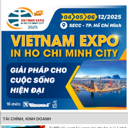
TÀI CHÍNH, KINH DOANH
SoftBank vượt kỳ vọng lợi nhuận quý I nhờ