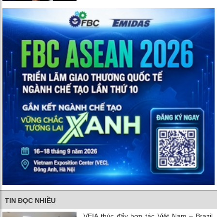
TIN ĐỌC NHIỀU
VEIA thúc đẩy hợp tác Việt Nam – Brazil,