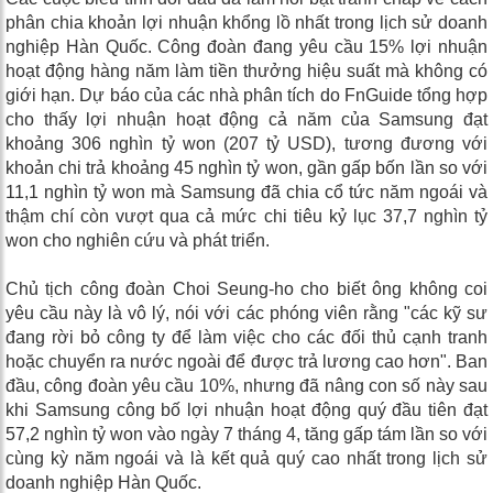
phân chia khoản lợi nhuận khổng lồ nhất trong lịch sử doanh
nghiệp Hàn Quốc. Công đoàn đang yêu cầu 15% lợi nhuận
hoạt động hàng năm làm tiền thưởng hiệu suất mà không có
giới hạn. Dự báo của các nhà phân tích do FnGuide tổng hợp
cho thấy lợi nhuận hoạt động cả năm của Samsung đạt
khoảng 306 nghìn tỷ won (207 tỷ USD), tương đương với
khoản chi trả khoảng 45 nghìn tỷ won, gần gấp bốn lần so với
11,1 nghìn tỷ won mà Samsung đã chia cổ tức năm ngoái và
thậm chí còn vượt qua cả mức chi tiêu kỷ lục 37,7 nghìn tỷ
won cho nghiên cứu và phát triển.
Chủ tịch công đoàn Choi Seung-ho cho biết ông không coi
yêu cầu này là vô lý, nói với các phóng viên rằng "các kỹ sư
đang rời bỏ công ty để làm việc cho các đối thủ cạnh tranh
hoặc chuyển ra nước ngoài để được trả lương cao hơn". Ban
đầu, công đoàn yêu cầu 10%, nhưng đã nâng con số này sau
khi Samsung công bố lợi nhuận hoạt động quý đầu tiên đạt
57,2 nghìn tỷ won vào ngày 7 tháng 4, tăng gấp tám lần so với
cùng kỳ năm ngoái và là kết quả quý cao nhất trong lịch sử
doanh nghiệp Hàn Quốc.