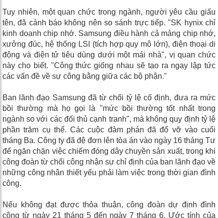
Tuy nhiên, một quan chức trong ngành, người yêu cầu giấu
tên, đã cảnh báo không nên so sánh trực tiếp. "SK hynix chỉ
kinh doanh chip nhớ. Samsung điều hành cả mảng chip nhớ,
xưởng đúc, hệ thống LSI (tích hợp quy mô lớn), điện thoại di
động và điện tử tiêu dùng dưới một mái nhà", vị quan chức
này cho biết. "Công thức giống nhau sẽ tạo ra ngay lập tức
các vấn đề về sự công bằng giữa các bộ phận."
Ban lãnh đạo Samsung đã từ chối tỷ lệ cố định, đưa ra mức
bồi thường mà họ gọi là "mức bồi thường tốt nhất trong
ngành so với các đối thủ cạnh tranh", mà không quy định tỷ lệ
phần trăm cụ thể. Các cuộc đàm phán đã đổ vỡ vào cuối
tháng Ba. Công ty đã đệ đơn lên tòa án vào ngày 16 tháng Tư
để ngăn chặn việc chiếm đóng dây chuyền sản xuất, trong khi
công đoàn từ chối công nhận sự chỉ định của ban lãnh đạo về
những công nhân thiết yếu phải làm việc trong thời gian đình
công.
Nếu không đạt được thỏa thuận, công đoàn dự định đình
công từ ngày 21 tháng 5 đến ngày 7 tháng 6. Ước tính của