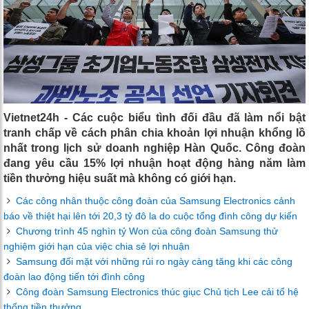
Vietnet24h - Các cuộc biểu tình đối đầu đã làm nổi bật
tranh chấp về cách phân chia khoản lợi nhuận khổng lồ
nhất trong lịch sử doanh nghiệp Hàn Quốc. Công đoàn
đang yêu cầu 15% lợi nhuận hoạt động hàng năm làm
tiền thưởng hiệu suất mà không có giới hạn.
Các công nhân thuộc công đoàn của Samsung Electronics cảnh
báo về thiệt hại lên tới 20,3 tỷ đô la do cuộc tổng đình công dự kiến
Chương trình 45 nghìn tỷ Won của công đoàn Samsung thử
nghiệm giới hạn của việc chia sẻ lợi nhuận
Samsung đối mặt với những rủi ro ngày càng tăng khi các công
đoàn lao động tiến tới đình công
Công đoàn Samsung Electronics thúc giục Chủ tịch Lee cải tổ hệ
thống tiền thưởng