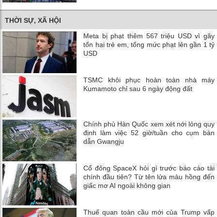
THỜI SỰ, XÃ HỘI
Meta bị phạt thêm 567 triệu USD vì gây
tổn hại trẻ em, tổng mức phạt lên gần 1 tỷ
USD
TSMC khôi phục hoàn toàn nhà máy
Kumamoto chỉ sau 6 ngày động đất
Chính phủ Hàn Quốc xem xét nới lỏng quy
định làm việc 52 giờ/tuần cho cụm bán
dẫn Gwangju
Cổ đông SpaceX hỏi gì trước báo cáo tài
chính đầu tiên? Từ tên lửa màu hồng đến
giấc mơ AI ngoài không gian
Thuế quan toàn cầu mới của Trump vấp