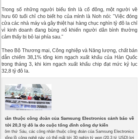
Trong số những người biểu tình là cổ đông, một người về
hưu 60 tuổi chỉ cho biết họ của mình là Noh nói: "Việc đóng
cửa các nhà máy và gây thiệt hại hàng chục nghìn tỷ đô la chỉ
vì kinh doanh đang bùng nổ khiến người dân bình thường
cảm thấy bị bỏ lại phía sau."
Theo Bộ Thương mại, Công nghiệp và Năng lượng, chất bán
dẫn chiếm 38,1% tổng kim ngạch xuất khẩu của Hàn Quốc
trong tháng 3, khi kim ngạch xuất khẩu chip đạt mức kỷ lục
32,8 tỷ đô la.
 nhân thuộc công đoàn của Samsung Electronics cảnh báo về
lên tới 20,3 tỷ đô la do cuộc tổng đình công dự kiến
 - Hôm thứ Sáu, các công nhân thuộc công đoàn của Samsung Electronics
 khổng lồ công nghệ này có thể mất tới 30 nghìn tỷ won (20,3 tỷ USD) lợi