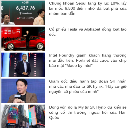
Chứng khoán Seoul tăng kỷ lục 18%, lấy
lại mốc 6.500 điểm nhờ đà bứt phá của
nhóm bán dẫn
Cổ phiếu Tesla và Alphabet đồng loạt lao
dốc
Intel Foundry giành khách hàng thương
mại đầu tiên: Fortinet đặt cược vào chip
bảo mật "Made by Intel"
Giám đốc điều hành tập đoàn SK nhắn
nhủ các nhà đầu tư SK hynix: "Hãy cứ giữ
nguyên cổ phiếu của mình"
Dòng vốn đô la Mỹ từ SK Hynix dự kiến ​​sẽ
củng cố thị trường ngoại hối của Hàn
Quốc