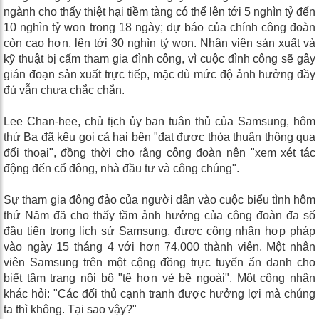
ngành cho thấy thiệt hại tiềm tàng có thể lên tới 5 nghìn tỷ đến
10 nghìn tỷ won trong 18 ngày; dự báo của chính công đoàn
còn cao hơn, lên tới 30 nghìn tỷ won. Nhân viên sản xuất và
kỹ thuật bị cấm tham gia đình công, vì cuộc đình công sẽ gây
gián đoạn sản xuất trực tiếp, mặc dù mức độ ảnh hưởng đầy
đủ vẫn chưa chắc chắn.
Lee Chan-hee, chủ tịch ủy ban tuân thủ của Samsung, hôm
thứ Ba đã kêu gọi cả hai bên "đạt được thỏa thuận thông qua
đối thoại", đồng thời cho rằng công đoàn nên "xem xét tác
động đến cổ đông, nhà đầu tư và công chúng".
Sự tham gia đông đảo của người dân vào cuộc biểu tình hôm
thứ Năm đã cho thấy tầm ảnh hưởng của công đoàn đa số
đầu tiên trong lịch sử Samsung, được công nhận hợp pháp
vào ngày 15 tháng 4 với hơn 74.000 thành viên. Một nhân
viên Samsung trên một cộng đồng trực tuyến ẩn danh cho
biết tâm trạng nội bộ "tệ hơn vẻ bề ngoài". Một công nhân
khác hỏi: "Các đối thủ cạnh tranh được hưởng lợi mà chúng
ta thì không. Tại sao vậy?"