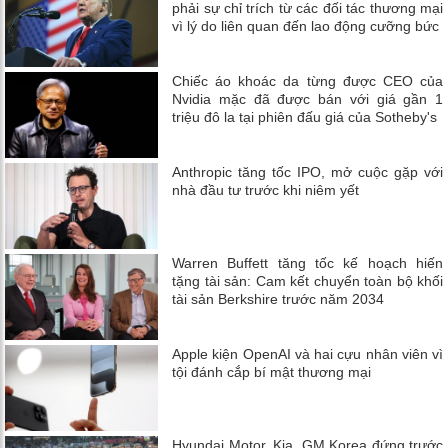
phải sự chỉ trích từ các đối tác thương mại
vì lý do liên quan đến lao động cưỡng bức
Chiếc áo khoác da từng được CEO của
Nvidia mặc đã được bán với giá gần 1
triệu đô la tại phiên đấu giá của Sotheby's
Anthropic tăng tốc IPO, mở cuộc gặp với
nhà đầu tư trước khi niêm yết
Warren Buffett tăng tốc kế hoạch hiến
tặng tài sản: Cam kết chuyển toàn bộ khối
tài sản Berkshire trước năm 2034
Apple kiện OpenAI và hai cựu nhân viên vì
tội đánh cắp bí mật thương mại
Hyundai Motor, Kia, GM Korea đứng trước