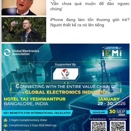
'Vẫn chưa quá muộn để đảo ngược
chúng'
iPhone đang làm tổn thương giới trẻ?
Người thiết kế ra nó lên tiếng