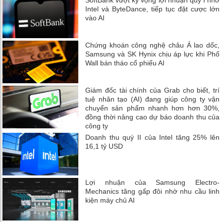
Intel và ByteDance, tiếp tục đặt cược lớn
vào AI
Chứng khoán công nghệ châu Á lao dốc,
Samsung và SK Hynix chịu áp lực khi Phố
Wall bán tháo cổ phiếu AI
Giám đốc tài chính của Grab cho biết, trí
tuệ nhân tạo (AI) đang giúp công ty vận
chuyển sản phẩm nhanh hơn hơn 30%,
đồng thời nâng cao dự báo doanh thu của
công ty
Doanh thu quý II của Intel tăng 25% lên
16,1 tỷ USD
Lợi nhuận của Samsung Electro-
Mechanics tăng gấp đôi nhờ nhu cầu linh
kiện máy chủ AI