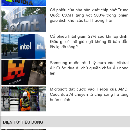
Cổ phiếu của nhà sản xuất chip nhớ Trung
Quốc CXMT tăng vọt 500% trong phiên
giao dịch khởi sắc tại Thượng Hải
Cổ phiếu Intel giảm 27% sau khi lập đỉnh:
Điều gì có thể giúp gã khổng lồ bán dẫn
lấy lại đà tăng?
Samsung muốn rót 1 tỷ euro vào Mistral
AI: Cuộc đua AI chủ quyền châu Âu nóng
lên
Microsoft đặt cược vào Helios của AMD:
Cuộc đua AI chuyển từ chip sang hạ tầng
hoàn chỉnh
ĐIỆN TỬ TIÊU DÙNG