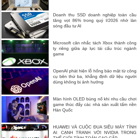
Doanh thu SSD doanh nghiệp toàn cầu
tăng vọt 86% trong quý I/2026 nhờ làn
sóng đầu tư AI
Microsoft cân nhắc tách Xbox thành công
ty riêng giữa áp lực tái cấu trúc ngành
game
OpenAI phát hiện lỗ hổng bảo mật từ công
cụ bên thứ ba, khẳng định dữ liệu người
dùng không bị ảnh hưởng
Màn hình OLED bùng nổ khi nhu cầu chơi
game thúc đẩy các nhà sản xuất tấm nền
Hàn Quốc
HUAWEI VÀ CUỘC ĐUA SIÊU MÁY TÍNH
AI: CẠNH TRANH VỚI NVIDIA TRONG