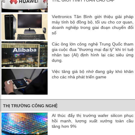
THẾ GIỚI TÍNH TOÁN CAO CẤP
Viettronics Tân Bình giới thiệu giải pháp
máy tính bộ đồng bộ, tối ưu cho cơ quan,
doanh nghiệp trong giai đoạn chuyển đổi
số
Các ông lớn công nghệ Trung Quốc tham
gia cuộc đua "thương mại đại lý" khi trí tuệ
nhân tạo (AI) định hình lại các siêu ứng
dụng.
Việc tăng giá bộ nhớ đang gây khó khăn
cho các nhà phát triển game
THỊ TRƯỜNG CÔNG NGHỆ
AI thúc đẩy thị trường wafer silicon phục
hồi mạnh, lượng xuất xưởng toàn cầu
tăng hơn 9%