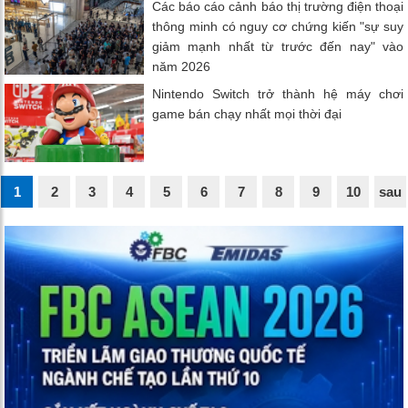
Các báo cáo cảnh báo thị trường điện thoại
thông minh có nguy cơ chứng kiến ​​"sự suy
giảm mạnh nhất từ ​​trước đến nay" vào
năm 2026
Nintendo Switch trở thành hệ máy chơi
game bán chạy nhất mọi thời đại
1
2
3
4
5
6
7
8
9
10
sau