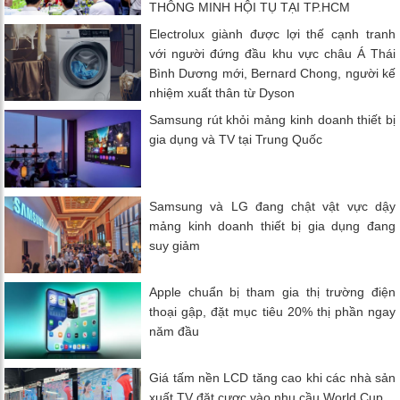
THÔNG MINH HỘI TỤ TẠI TP.HCM
Electrolux giành được lợi thế cạnh tranh
với người đứng đầu khu vực châu Á Thái
Bình Dương mới, Bernard Chong, người kế
nhiệm xuất thân từ Dyson
Samsung rút khỏi mảng kinh doanh thiết bị
gia dụng và TV tại Trung Quốc
Samsung và LG đang chật vật vực dậy
mảng kinh doanh thiết bị gia dụng đang
suy giảm
Apple chuẩn bị tham gia thị trường điện
thoại gập, đặt mục tiêu 20% thị phần ngay
năm đầu
Giá tấm nền LCD tăng cao khi các nhà sản
xuất TV đặt cược vào nhu cầu World Cup