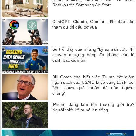
Rothko trên Samsung Art Store
ChatGPT, Claude, Gemini... lần đầu tiên
tham dự thi đấu cờ vua
Sự trỗi dậy của những “kỹ sư sân cỏ”: Khi
chuyển nhượng bóng đá không còn là
canh bạc cảm tính
Bill Gates cho biết việc Trump cắt giảm
ngân sách của USAID là vô cùng tàn khốc:
'Vẫn chưa quá muộn để đảo ngược
chúng'
iPhone đang làm tổn thương giới trẻ?
Người thiết kế ra nó lên tiếng