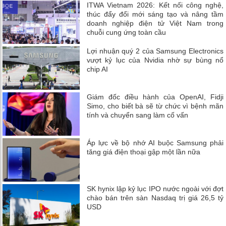
ITWA Vietnam 2026: Kết nối công nghệ,
thúc đẩy đổi mới sáng tạo và nâng tầm
doanh nghiệp điện tử Việt Nam trong
chuỗi cung ứng toàn cầu
Lợi nhuận quý 2 của Samsung Electronics
vượt kỷ lục của Nvidia nhờ sự bùng nổ
chip AI
Giám đốc điều hành của OpenAI, Fidji
Simo, cho biết bà sẽ từ chức vì bệnh mãn
tính và chuyển sang làm cố vấn
Áp lực về bộ nhớ AI buộc Samsung phải
tăng giá điện thoại gập một lần nữa
SK hynix lập kỷ lục IPO nước ngoài với đợt
chào bán trên sàn Nasdaq trị giá 26,5 tỷ
USD