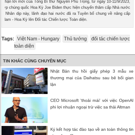
- Nhận lời mời của Tổng Bí thư Nguyễn Phú Trọng, từ ngày 10-11/9/2023,
 Hợp chúng quốc Hoa Kỳ Joe Biden thực hiện chuyến thăm cấp Nhà nước
am. Nhân dịp này, lãnh đạo hai nước đã ra Tuyên bố chung về nâng cấp
t Nam - Hoa Kỳ lên Đối tác Chiến lược Toàn diện.
Tags:
Việt Nam - Hungary
Thủ tướng
đối tác chiến lược
toàn diện
TIN KHÁC CÙNG CHUYÊN MỤC
Nhật Bản thu hồi giấy phép 3 mẫu xe
thương mại của Daihatsu sau bê bối gian
lận
CEO Microsoft 'thoải mái' với việc OpenAI
phi lợi nhuận ngoại trừ việc sa thải Altman
Ký kết hợp tác đào tạo về an toàn thông tin