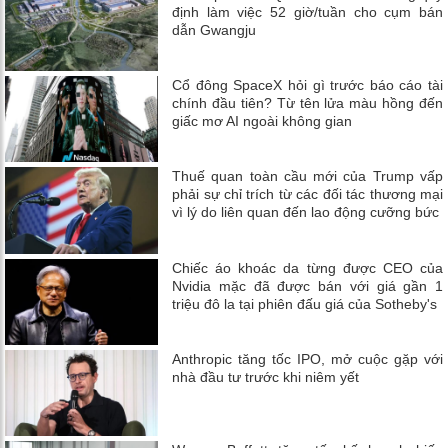
định làm việc 52 giờ/tuần cho cụm bán
dẫn Gwangju
Cổ đông SpaceX hỏi gì trước báo cáo tài
chính đầu tiên? Từ tên lửa màu hồng đến
giấc mơ AI ngoài không gian
Thuế quan toàn cầu mới của Trump vấp
phải sự chỉ trích từ các đối tác thương mại
vì lý do liên quan đến lao động cưỡng bức
Chiếc áo khoác da từng được CEO của
Nvidia mặc đã được bán với giá gần 1
triệu đô la tại phiên đấu giá của Sotheby's
Anthropic tăng tốc IPO, mở cuộc gặp với
nhà đầu tư trước khi niêm yết