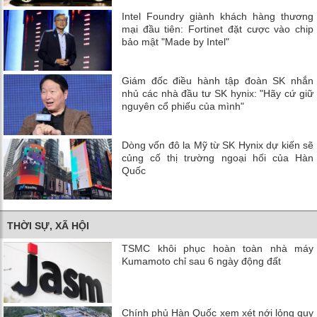
Intel Foundry giành khách hàng thương
mại đầu tiên: Fortinet đặt cược vào chip
bảo mật "Made by Intel"
Giám đốc điều hành tập đoàn SK nhắn
nhủ các nhà đầu tư SK hynix: "Hãy cứ giữ
nguyên cổ phiếu của mình"
Dòng vốn đô la Mỹ từ SK Hynix dự kiến ​​sẽ
củng cố thị trường ngoại hối của Hàn
Quốc
THỜI SỰ, XÃ HỘI
TSMC khôi phục hoàn toàn nhà máy
Kumamoto chỉ sau 6 ngày động đất
Chính phủ Hàn Quốc xem xét nới lỏng quy