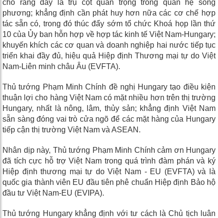
cho rằng đây là trụ cột quan trọng trong quan hệ song
phương; khẳng định cần phát huy hơn nữa các cơ chế hợp
tác sẵn có, trong đó thúc đẩy sớm tổ chức Khoá họp lần thứ
10 của Ủy ban hỗn hợp về hợp tác kinh tế Việt Nam-Hungary;
khuyến khích các cơ quan và doanh nghiệp hai nước tiếp tục
triển khai đầy đủ, hiệu quả Hiệp định Thương mại tự do Việt
Nam-Liên minh châu Âu (EVFTA).
Thủ tướng Phạm Minh Chính đề nghị Hungary tạo điều kiện
thuận lợi cho hàng Việt Nam có mặt nhiều hơn trên thị trường
Hungary, nhất là nông, lâm, thủy sản; khẳng định Việt Nam
sẵn sàng đóng vai trò cửa ngõ để các mặt hàng của Hungary
tiếp cận thị trường Việt Nam và ASEAN.
Nhân dịp này, Thủ tướng Phạm Minh Chính cảm ơn Hungary
đã tích cực hỗ trợ Việt Nam trong quá trình đàm phán và ký
Hiệp định thương mại tự do Việt Nam - EU (EVFTA) và là
quốc gia thành viên EU đầu tiên phê chuẩn Hiệp định Bảo hộ
đầu tư Việt Nam-EU (EVIPA).
Thủ tướng Hungary khẳng định với tư cách là Chủ tịch luân