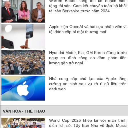
Warren Buffett tăng tốc kế hoạch hiến
tặng tài sản: Cam kết chuyển toàn bộ khối
tài sản Berkshire trước năm 2034
Apple kiện OpenAI và hai cựu nhân viên vì
tội đánh cắp bí mật thương mại
Hyundai Motor, Kia, GM Korea đứng trước
nguy cơ đình công do đàm phán tiền
lương gặp trở ngại
Nhà cung cấp chủ lực của Apple tăng
cường an ninh sau vụ rò rỉ dữ liệu trên
dark web
VĂN HÓA - THỂ THAO
World Cup 2026 khép lại với màn trình
diễn lịch sử: Tây Ban Nha vô địch, Messi