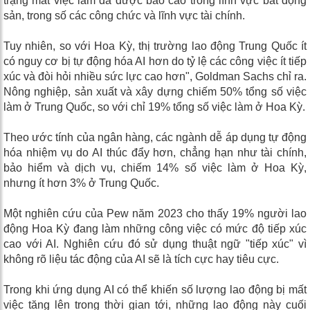
trạng mất việc làm đã được báo cáo trong lĩnh vực bất động
sản, trong số các công chức và lĩnh vực tài chính.
Tuy nhiên, so với Hoa Kỳ, thị trường lao động Trung Quốc ít
có nguy cơ bị tự động hóa AI hơn do tỷ lệ các công việc ít tiếp
xúc và đòi hỏi nhiều sức lực cao hơn", Goldman Sachs chỉ ra.
Nông nghiệp, sản xuất và xây dựng chiếm 50% tổng số việc
làm ở Trung Quốc, so với chỉ 19% tổng số việc làm ở Hoa Kỳ.
Theo ước tính của ngân hàng, các ngành dễ áp ​​dụng tự động
hóa nhiệm vụ do AI thúc đẩy hơn, chẳng hạn như tài chính,
bảo hiểm và dịch vụ, chiếm 14% số việc làm ở Hoa Kỳ,
nhưng ít hơn 3% ở Trung Quốc.
Một nghiên cứu của Pew năm 2023 cho thấy 19% người lao
động Hoa Kỳ đang làm những công việc có mức độ tiếp xúc
cao với AI. Nghiên cứu đó sử dụng thuật ngữ "tiếp xúc" vì
không rõ liệu tác động của AI sẽ là tích cực hay tiêu cực.
Trong khi ứng dụng AI có thể khiến số lượng lao động bị mất
việc tăng lên trong thời gian tới, những lao động này cuối