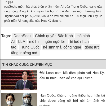
inh ngạc
 - DeepSeek, một nhà phát triển phần mềm AI của Trung Quốc, đang gây
 trong cộng đồng AI khi tuyên bố họ có thể đào tạo một chương trình
ong ngành với chi phí 5,6 triệu đô la so với chi phí từ 100 triệu đến 1 tỷ đô
hà phát triển AI hàng đầu của Hoa Kỳ đưa ra
Tags:
DeepSeek
Chính quyền Bắc Kinh
mô hình
AI
LLM
mô hình ngôn ngữ lớn
trí tuệ nhân
tạo
Trung Quốc
hệ sinh thái công nghệ
động lực
tăng trưởng mới
TIN KHÁC CÙNG CHUYÊN MỤC
Đài Loan cam kết đàm phán với Hoa Kỳ,
đầu tư nhiều hơn để xoa dịu Trump
Hàn Quốc: Khủng hoảng thiếu hụt nhân tài
chip được củng cố bởi nỗi ám ảnh về
trường y