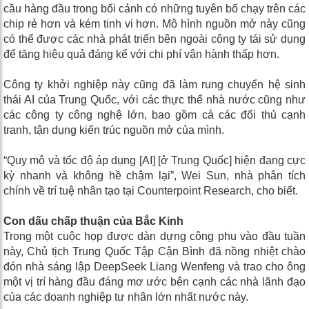
cầu hàng đầu trong bối cảnh có những tuyên bố chạy trên các
chip rẻ hơn và kém tinh vi hơn. Mô hình nguồn mở này cũng
có thể được các nhà phát triển bên ngoài công ty tái sử dụng
để tăng hiệu quả đáng kể với chi phí vận hành thấp hơn.
Công ty khởi nghiệp này cũng đã làm rung chuyển hệ sinh
thái AI của Trung Quốc, với các thực thể nhà nước cũng như
các công ty công nghệ lớn, bao gồm cả các đối thủ cạnh
tranh, tận dụng kiến ​​trúc nguồn mở của mình.
“Quy mô và tốc độ áp dụng [AI] [ở Trung Quốc] hiện đang cực
kỳ nhanh và không hề chậm lại”, Wei Sun, nhà phân tích
chính về trí tuệ nhân tạo tại Counterpoint Research, cho biết.
Con dấu chấp thuận của Bắc Kinh
Trong một cuộc họp được dàn dựng công phu vào đầu tuần
này, Chủ tịch Trung Quốc Tập Cận Bình đã nồng nhiệt chào
đón nhà sáng lập DeepSeek Liang Wenfeng và trao cho ông
một vị trí hàng đầu đáng mơ ước bên cạnh các nhà lãnh đạo
của các doanh nghiệp tư nhân lớn nhất nước này.