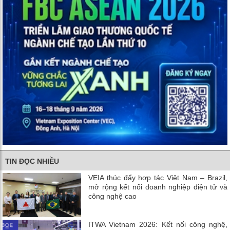
TIN ĐỌC NHIỀU
VEIA thúc đẩy hợp tác Việt Nam – Brazil,
mở rộng kết nối doanh nghiệp điện tử và
công nghệ cao
ITWA Vietnam 2026: Kết nối công nghệ,