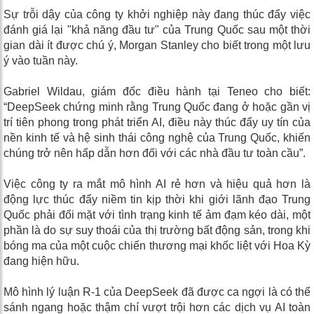
Sự trỗi dậy của công ty khởi nghiệp này đang thúc đẩy việc
đánh giá lại "khả năng đầu tư" của Trung Quốc sau một thời
gian dài ít được chú ý, Morgan Stanley cho biết trong một lưu
ý vào tuần này.
Gabriel Wildau, giám đốc điều hành tại Teneo cho biết:
“DeepSeek chứng minh rằng Trung Quốc đang ở hoặc gần vị
trí tiên phong trong phát triển AI, điều này thúc đẩy uy tín của
nền kinh tế và hệ sinh thái công nghệ của Trung Quốc, khiến
chúng trở nên hấp dẫn hơn đối với các nhà đầu tư toàn cầu”.
Việc công ty ra mắt mô hình AI rẻ hơn và hiệu quả hơn là
động lực thúc đẩy niềm tin kịp thời khi giới lãnh đạo Trung
Quốc phải đối mặt với tình trạng kinh tế ảm đạm kéo dài, một
phần là do sự suy thoái của thị trường bất động sản, trong khi
bóng ma của một cuộc chiến thương mại khốc liệt với Hoa Kỳ
đang hiện hữu.
Mô hình lý luận R-1 của DeepSeek đã được ca ngợi là có thể
sánh ngang hoặc thậm chí vượt trội hơn các dịch vụ AI toàn