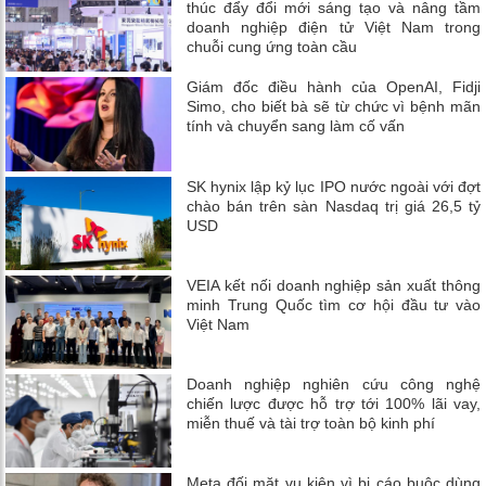
thúc đẩy đổi mới sáng tạo và nâng tầm
doanh nghiệp điện tử Việt Nam trong
chuỗi cung ứng toàn cầu
Giám đốc điều hành của OpenAI, Fidji
Simo, cho biết bà sẽ từ chức vì bệnh mãn
tính và chuyển sang làm cố vấn
SK hynix lập kỷ lục IPO nước ngoài với đợt
chào bán trên sàn Nasdaq trị giá 26,5 tỷ
USD
VEIA kết nối doanh nghiệp sản xuất thông
minh Trung Quốc tìm cơ hội đầu tư vào
Việt Nam
Doanh nghiệp nghiên cứu công nghệ
chiến lược được hỗ trợ tới 100% lãi vay,
miễn thuế và tài trợ toàn bộ kinh phí
Meta đối mặt vụ kiện vì bị cáo buộc dùng