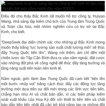
Điều đó cho thấy Bắc Kinh rất muốn hỗ trợ công ty, Huiyao
Wang, nhà sáng lập kiêm chủ tịch của Trung tâm Trung Quốc
và Toàn cầu hóa, một nhóm nghiên cứu có trụ sở tại Bắc
Kinh, cho biết.
“DeepSeek đại diện chính xác cho những gì Bắc Kinh mong
muốn thấy bằng ‘lực lượng sản xuất chất lượng mới’ sẽ thúc
đẩy Trung Quốc tiến lên”, Wang nói thêm, ám chỉ đến một
chiến lược do Tập Cận Bình đưa ra vào năm ngoái, đặt cược
vào những đột phá về công nghệ để thúc đẩy tăng trưởng và
tăng năng suất trên toàn nền kinh tế.
Năm ngoái, giới lãnh đạo Trung Quốc đã cam kết "tiến lên
một bước nhảy vọt" bằng cách thúc đẩy các động lực tăng
trưởng mới dựa trên sự đổi mới trong các lĩnh vực tiên tiến,
chẳng hạn như AI và chất bán dẫn, vì các biện pháp kiểm
soát xuất khẩu của Hoa Kỳ đối với thiết bị tiên tiến và chất
bán dẫn tiên tiến nhất đã cản trở khả năng tạo ra những đột