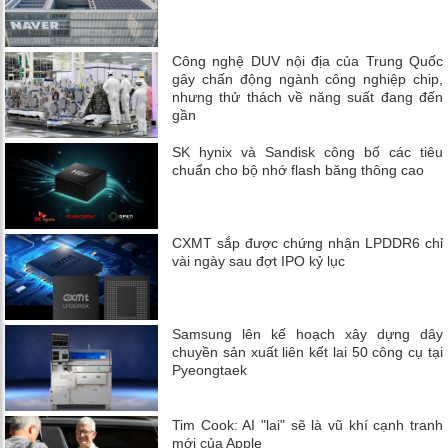
Công nghệ DUV nội địa của Trung Quốc
gây chấn động ngành công nghiệp chip,
nhưng thử thách về năng suất đang đến
gần
SK hynix và Sandisk công bố các tiêu
chuẩn cho bộ nhớ flash băng thông cao
CXMT sắp được chứng nhận LPDDR6 chỉ
vài ngày sau đợt IPO kỷ lục
Samsung lên kế hoạch xây dựng dây
chuyền sản xuất liên kết lai 50 công cụ tại
Pyeongtaek
Tim Cook: AI "lai" sẽ là vũ khí cạnh tranh
mới của Apple