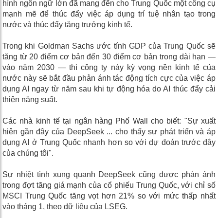
hình ngôn ngữ lớn đã mang đến cho Trung Quốc một công cụ
mạnh mẽ để thúc đẩy việc áp dụng trí tuệ nhân tạo trong
nước và thúc đẩy tăng trưởng kinh tế.
Trong khi Goldman Sachs ước tính GDP của Trung Quốc sẽ
tăng từ 20 điểm cơ bản đến 30 điểm cơ bản trong dài hạn —
vào năm 2030 — thì công ty này kỳ vọng nền kinh tế của
nước này sẽ bắt đầu phản ánh tác động tích cực của việc áp
dụng AI ngay từ năm sau khi tự động hóa do AI thúc đẩy cải
thiện năng suất.
Các nhà kinh tế tại ngân hàng Phố Wall cho biết: "Sự xuất
hiện gần đây của DeepSeek ... cho thấy sự phát triển và áp
dụng AI ở Trung Quốc nhanh hơn so với dự đoán trước đây
của chúng tôi".
Sự nhiệt tình xung quanh DeepSeek cũng được phản ánh
trong đợt tăng giá mạnh của cổ phiếu Trung Quốc, với chỉ số
MSCI Trung Quốc tăng vọt hơn 21% so với mức thấp nhất
vào tháng 1, theo dữ liệu của LSEG.