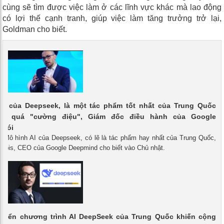
cùng sẽ tìm được việc làm ở các lĩnh vực khác mà lao động
có lợi thế cạnh tranh, giúp việc làm tăng trưởng trở lại,
Goldman cho biết.
AI của Deepseek, là một tác phẩm tốt nhất của Trung Quốc
ơi quá "cường điệu", Giám đốc điều hành của Google
 nói
 - Mô hình AI của Deepseek, có lẽ là tác phẩm hay nhất của Trung Quốc,
abis, CEO của Google Deepmind cho biết vào Chủ nhật.
 triển chương trình AI DeepSeek của Trung Quốc khiến cộng