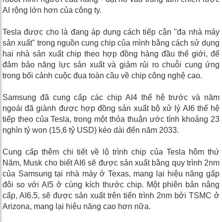
AI rộng lớn hơn của công ty.
Tesla được cho là đang áp dụng cách tiếp cận "đa nhà máy
sản xuất" trong nguồn cung chip của mình bằng cách sử dụng
hai nhà sản xuất chip theo hợp đồng hàng đầu thế giới, để
đảm bảo năng lực sản xuất và giảm rủi ro chuỗi cung ứng
trong bối cảnh cuộc đua toàn cầu về chip công nghệ cao.
Samsung đã cung cấp các chip AI4 thế hệ trước và năm
ngoái đã giành được hợp đồng sản xuất bộ xử lý AI6 thế hệ
tiếp theo của Tesla, trong một thỏa thuận ước tính khoảng 23
nghìn tỷ won (15,6 tỷ USD) kéo dài đến năm 2033.
Cung cấp thêm chi tiết về lộ trình chip của Tesla hôm thứ
Năm, Musk cho biết AI6 sẽ được sản xuất bằng quy trình 2nm
của Samsung tại nhà máy ở Texas, mang lại hiệu năng gấp
đôi so với AI5 ở cùng kích thước chip. Một phiên bản nâng
cấp, AI6.5, sẽ được sản xuất trên tiến trình 2nm bởi TSMC ở
Arizona, mang lại hiệu năng cao hơn nữa.