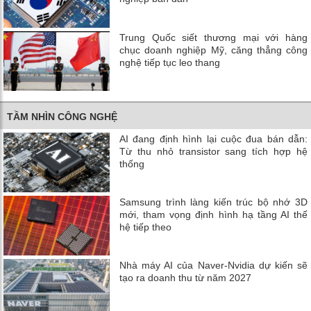
Trung Quốc siết thương mại với hàng
chục doanh nghiệp Mỹ, căng thẳng công
nghệ tiếp tục leo thang
TẦM NHÌN CÔNG NGHỆ
AI đang định hình lại cuộc đua bán dẫn:
Từ thu nhỏ transistor sang tích hợp hệ
thống
Samsung trình làng kiến trúc bộ nhớ 3D
mới, tham vọng định hình hạ tầng AI thế
hệ tiếp theo
Nhà máy AI của Naver-Nvidia dự kiến ​​sẽ
tạo ra doanh thu từ năm 2027