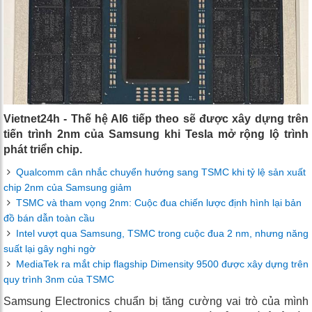
Vietnet24h - Thế hệ AI6 tiếp theo sẽ được xây dựng trên
tiến trình 2nm của Samsung khi Tesla mở rộng lộ trình
phát triển chip.
Qualcomm cân nhắc chuyển hướng sang TSMC khi tỷ lệ sản xuất
chip 2nm của Samsung giảm
TSMC và tham vọng 2nm: Cuộc đua chiến lược định hình lại bản
đồ bán dẫn toàn cầu
Intel vượt qua Samsung, TSMC trong cuộc đua 2 nm, nhưng năng
suất lại gây nghi ngờ
MediaTek ra mắt chip flagship Dimensity 9500 được xây dựng trên
quy trình 3nm của TSMC
Samsung Electronics chuẩn bị tăng cường vai trò của mình