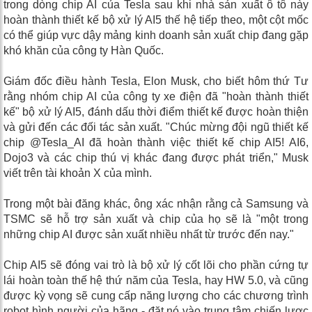
trong dòng chip AI của Tesla sau khi nhà sản xuất ô tô này
hoàn thành thiết kế bộ xử lý AI5 thế hệ tiếp theo, một cột mốc
có thể giúp vực dậy mảng kinh doanh sản xuất chip đang gặp
khó khăn của công ty Hàn Quốc.
Giám đốc điều hành Tesla, Elon Musk, cho biết hôm thứ Tư
rằng nhóm chip AI của công ty xe điện đã "hoàn thành thiết
kế" bộ xử lý AI5, đánh dấu thời điểm thiết kế được hoàn thiện
và gửi đến các đối tác sản xuất. "Chúc mừng đội ngũ thiết kế
chip @Tesla_AI đã hoàn thành việc thiết kế chip AI5! AI6,
Dojo3 và các chip thú vị khác đang được phát triển," Musk
viết trên tài khoản X của mình.
Trong một bài đăng khác, ông xác nhận rằng cả Samsung và
TSMC sẽ hỗ trợ sản xuất và chip của họ sẽ là "một trong
những chip AI được sản xuất nhiều nhất từ ​​trước đến nay."
Chip AI5 sẽ đóng vai trò là bộ xử lý cốt lõi cho phần cứng tự
lái hoàn toàn thế hệ thứ năm của Tesla, hay HW 5.0, và cũng
được kỳ vọng sẽ cung cấp năng lượng cho các chương trình
robot hình người của hãng - đặt nó vào trung tâm chiến lược