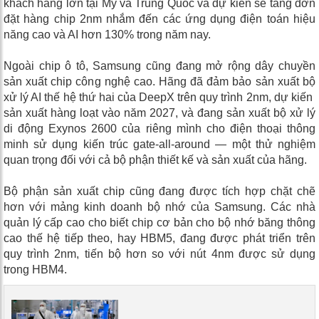
khách hàng lớn tại Mỹ và Trung Quốc và dự kiến ​​sẽ tăng đơn
đặt hàng chip 2nm nhắm đến các ứng dụng điện toán hiệu
năng cao và AI hơn 130% trong năm nay.
Ngoài chip ô tô, Samsung cũng đang mở rộng dây chuyền
sản xuất chip công nghệ cao. Hãng đã đảm bảo sản xuất bộ
xử lý AI thế hệ thứ hai của DeepX trên quy trình 2nm, dự kiến ​​
sản xuất hàng loạt vào năm 2027, và đang sản xuất bộ xử lý
di động Exynos 2600 của riêng mình cho điện thoại thông
minh sử dụng kiến ​​trúc gate-all-around — một thử nghiệm
quan trọng đối với cả bộ phận thiết kế và sản xuất của hãng.
Bộ phận sản xuất chip cũng đang được tích hợp chặt chẽ
hơn với mảng kinh doanh bộ nhớ của Samsung. Các nhà
quản lý cấp cao cho biết chip cơ bản cho bộ nhớ băng thông
cao thế hệ tiếp theo, hay HBM5, đang được phát triển trên
quy trình 2nm, tiến bộ hơn so với nút 4nm được sử dụng
trong HBM4.