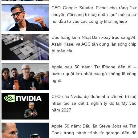
CEO Google Sundar Pichai cho rằng "sự
chuyển đổi sang trí tuệ nhân tạo" mở ra cơ
hội đầu tư vào các công ty khởi nghiệp
Các hãng kính Nhật Bản xoay trục sang AI:
Asahi Kasei và AGC tận dụng làn sóng chip
AI toàn cầu
Apple sau 50 năm: Từ iPhone đến AI –
bước ngoặt lớn nhất của gã khổng lồ công
nghệ
CEO của Nvidia dự đoán nhu cầu về trí tuệ
nhân tạo sẽ đạt 1 nghìn tỷ đô la Mỹ vào
năm 2027
Apple 50 năm: Dấu ấn Steve Jobs và Tim
Cook trong hành trình từ garage đến đế