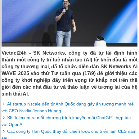
Vietnet24h - SK Networks, công ty đã tự tái định hình
thành một công ty trí tuệ nhân tạo (AI) từ khởi đầu là một
công ty thương mại, đã tổ chức diễn đàn SK Networks AI
WAVE 2025 vào thứ Tư tuần qua (17/9) để giới thiệu các
công ty khởi nghiệp đầy triển vọng từ khắp nơi trên thế
giới đến các nhà đầu tư và thảo luận về tương lai của hệ
sinh thái AI.
AI startup Nscale đến từ Anh Quốc đang gây ấn tượng mạnh mẽ
với CEO Nvidia Jensen Huang
SK Telecom ra mắt chương trình khuyến mãi ChatGPT hợp tác
với OpenAI
Các công ty Hàn Quốc thay đổi chiến lược cho triển lãm CES năm
sau