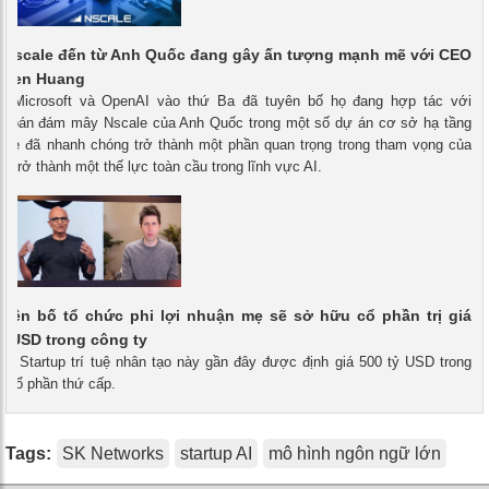
p Nscale đến từ Anh Quốc đang gây ấn tượng mạnh mẽ với CEO
ensen Huang
 - Microsoft và OpenAI vào thứ Ba đã tuyên bố họ đang hợp tác với
ện toán đám mây Nscale của Anh Quốc trong một số dự án cơ sở hạ tầng
cale đã nhanh chóng trở thành một phần quan trọng trong tham vọng của
 trở thành một thế lực toàn cầu trong lĩnh vực AI.
uyên bố tổ chức phi lợi nhuận mẹ sẽ sở hữu cổ phần trị giá
ỷ USD trong công ty
- • Startup trí tuệ nhân tạo này gần đây được định giá 500 tỷ USD trong
n cổ phần thứ cấp.
Tags:
SK Networks
startup AI
mô hình ngôn ngữ lớn