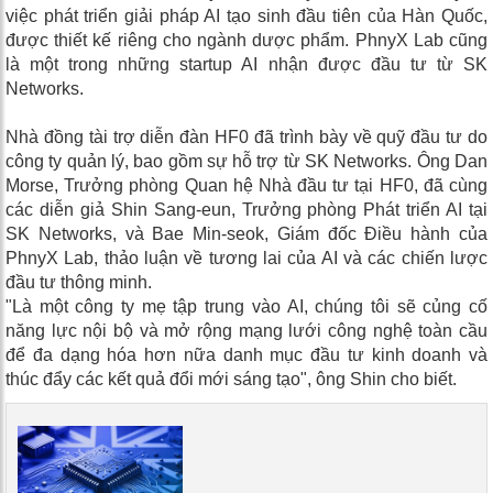
việc phát triển giải pháp AI tạo sinh đầu tiên của Hàn Quốc,
được thiết kế riêng cho ngành dược phẩm. PhnyX Lab cũng
là một trong những startup AI nhận được đầu tư từ SK
Networks.
Nhà đồng tài trợ diễn đàn HF0 đã trình bày về quỹ đầu tư do
công ty quản lý, bao gồm sự hỗ trợ từ SK Networks. Ông Dan
Morse, Trưởng phòng Quan hệ Nhà đầu tư tại HF0, đã cùng
các diễn giả Shin Sang-eun, Trưởng phòng Phát triển AI tại
SK Networks, và Bae Min-seok, Giám đốc Điều hành của
PhnyX Lab, thảo luận về tương lai của AI và các chiến lược
đầu tư thông minh.
"Là một công ty mẹ tập trung vào AI, chúng tôi sẽ củng cố
năng lực nội bộ và mở rộng mạng lưới công nghệ toàn cầu
để đa dạng hóa hơn nữa danh mục đầu tư kinh doanh và
thúc đẩy các kết quả đổi mới sáng tạo", ông Shin cho biết.