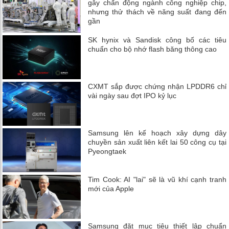
gây chấn động ngành công nghiệp chip,
nhưng thử thách về năng suất đang đến
gần
SK hynix và Sandisk công bố các tiêu
chuẩn cho bộ nhớ flash băng thông cao
CXMT sắp được chứng nhận LPDDR6 chỉ
vài ngày sau đợt IPO kỷ lục
Samsung lên kế hoạch xây dựng dây
chuyền sản xuất liên kết lai 50 công cụ tại
Pyeongtaek
Tim Cook: AI "lai" sẽ là vũ khí cạnh tranh
mới của Apple
Samsung đặt mục tiêu thiết lập chuẩn