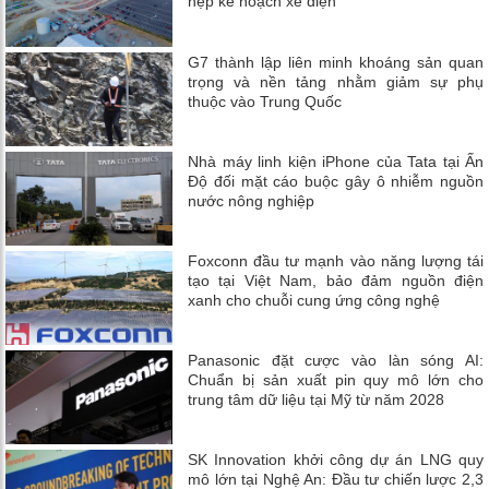
hẹp kế hoạch xe điện
G7 thành lập liên minh khoáng sản quan
trọng và nền tảng nhằm giảm sự phụ
thuộc vào Trung Quốc
Nhà máy linh kiện iPhone của Tata tại Ấn
Độ đối mặt cáo buộc gây ô nhiễm nguồn
nước nông nghiệp
Foxconn đầu tư mạnh vào năng lượng tái
tạo tại Việt Nam, bảo đảm nguồn điện
xanh cho chuỗi cung ứng công nghệ
Panasonic đặt cược vào làn sóng AI:
Chuẩn bị sản xuất pin quy mô lớn cho
trung tâm dữ liệu tại Mỹ từ năm 2028
SK Innovation khởi công dự án LNG quy
mô lớn tại Nghệ An: Đầu tư chiến lược 2,3