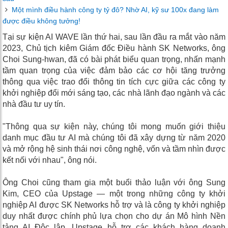
Một mình điều hành công ty tỷ đô? Nhờ AI, kỹ sư 100x đang làm
được điều không tưởng!
Tại sự kiện AI WAVE lần thứ hai, sau lần đầu ra mắt vào năm
2023, Chủ tịch kiêm Giám đốc Điều hành SK Networks, ông
Choi Sung-hwan, đã có bài phát biểu quan trọng, nhấn mạnh
tầm quan trọng của việc đảm bảo các cơ hội tăng trưởng
thông qua việc trao đổi thông tin tích cực giữa các công ty
khởi nghiệp đổi mới sáng tạo, các nhà lãnh đạo ngành và các
nhà đầu tư uy tín.
"Thông qua sự kiện này, chúng tôi mong muốn giới thiệu
danh mục đầu tư AI mà chúng tôi đã xây dựng từ năm 2020
và mở rộng hệ sinh thái nơi công nghệ, vốn và tầm nhìn được
kết nối với nhau", ông nói.
Ông Choi cũng tham gia một buổi thảo luận với ông Sung
Kim, CEO của Upstage — một trong những công ty khởi
nghiệp AI được SK Networks hỗ trợ và là công ty khởi nghiệp
duy nhất được chính phủ lựa chọn cho dự án Mô hình Nền
tảng AI Độc lập. Upstage hỗ trợ các khách hàng doanh