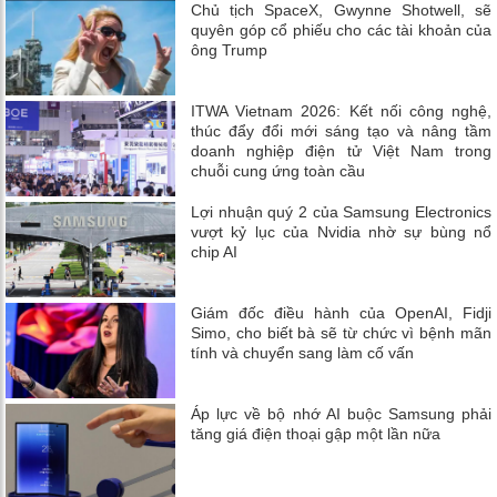
Chủ tịch SpaceX, Gwynne Shotwell, sẽ
quyên góp cổ phiếu cho các tài khoản của
ông Trump
ITWA Vietnam 2026: Kết nối công nghệ,
thúc đẩy đổi mới sáng tạo và nâng tầm
doanh nghiệp điện tử Việt Nam trong
chuỗi cung ứng toàn cầu
Lợi nhuận quý 2 của Samsung Electronics
vượt kỷ lục của Nvidia nhờ sự bùng nổ
chip AI
Giám đốc điều hành của OpenAI, Fidji
Simo, cho biết bà sẽ từ chức vì bệnh mãn
tính và chuyển sang làm cố vấn
Áp lực về bộ nhớ AI buộc Samsung phải
tăng giá điện thoại gập một lần nữa