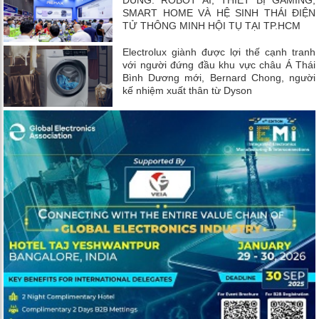
DÙNG: ROBOT AI, THIẾT BỊ GAMING,
SMART HOME VÀ HỆ SINH THÁI ĐIỆN
TỬ THÔNG MINH HỘI TỤ TẠI TP.HCM
Electrolux giành được lợi thế cạnh tranh
với người đứng đầu khu vực châu Á Thái
Bình Dương mới, Bernard Chong, người
kế nhiệm xuất thân từ Dyson