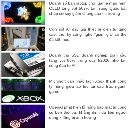
Doanh số bán laptop chơi game màn hình
OLED tăng vọt 507% tại Trung Quốc bất
chấp sự suy giảm chung của thị trường
Cơn sốt AI đẩy giá thiết bị điện tử tăng
cao, thời kỳ công nghệ "giảm giá" có thể
đã kết thúc
Doanh thu SSD doanh nghiệp toàn cầu
tăng vọt 86% trong quý I/2026 nhờ làn
sóng đầu tư AI
Microsoft cân nhắc tách Xbox thành công
ty riêng giữa áp lực tái cấu trúc ngành
game
OpenAI phát hiện lỗ hổng bảo mật từ công
cụ bên thứ ba, khẳng định dữ liệu người
dùng không bị ảnh hưởng