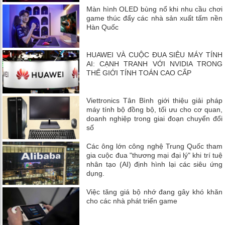
Màn hình OLED bùng nổ khi nhu cầu chơi
game thúc đẩy các nhà sản xuất tấm nền
Hàn Quốc
HUAWEI VÀ CUỘC ĐUA SIÊU MÁY TÍNH
AI: CẠNH TRANH VỚI NVIDIA TRONG
THẾ GIỚI TÍNH TOÁN CAO CẤP
Viettronics Tân Bình giới thiệu giải pháp
máy tính bộ đồng bộ, tối ưu cho cơ quan,
doanh nghiệp trong giai đoạn chuyển đổi
số
Các ông lớn công nghệ Trung Quốc tham
gia cuộc đua "thương mại đại lý" khi trí tuệ
nhân tạo (AI) định hình lại các siêu ứng
dụng.
Việc tăng giá bộ nhớ đang gây khó khăn
cho các nhà phát triển game