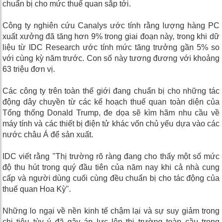
chuẩn bị cho mức thuế quan sắp tới.
Công ty nghiên cứu Canalys ước tính rằng lượng hàng PC
xuất xưởng đã tăng hơn 9% trong giai đoạn này, trong khi dữ
liệu từ IDC Research ước tính mức tăng trưởng gần 5% so
với cùng kỳ năm trước. Con số này tương đương với khoảng
63 triệu đơn vị.
Các công ty trên toàn thế giới đang chuẩn bị cho những tác
động dây chuyền từ các kế hoạch thuế quan toàn diện của
Tổng thống Donald Trump, đe dọa sẽ kìm hãm nhu cầu về
máy tính và các thiết bị điện tử khác vốn chủ yếu dựa vào các
nước châu Á để sản xuất.
IDC viết rằng "Thị trường rõ ràng đang cho thấy một số mức
độ thu hút trong quý đầu tiên của năm nay khi cả nhà cung
cấp và người dùng cuối cùng đều chuẩn bị cho tác động của
thuế quan Hoa Kỳ".
Những lo ngại về nền kinh tế chậm lại và sự suy giảm trong
chi tiêu tùy ý đã gây áp lực lên thị trường toàn cầu trong