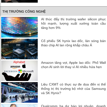
THỊ TRƯỜNG CÔNG NGHỆ
AI thúc đẩy thị trường wafer silicon phục
hồi mạnh, lượng xuất xưởng toàn cầu
tăng hơn 9%
Cổ phiếu SK hynix lao dốc, làn sóng bán
tháo chip AI lan rộng khắp châu Á
Amazon tăng vọt, Apple lao dốc: Phố Wall
chọn AI sinh lời thay vì AI nhiều hứa hẹn
Liệu CXMT có thực sự đe dọa đến vị thế
thống trị thị trường bộ nhớ của Samsung
và SK Hynix?
Qualcomm hạ dự báo lợi nhuận, doanh