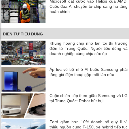
Microsoft đặt cược vào Helios của AMD:
Cuộc đua AI chuyển từ chip sang hạ tầng
hoàn chỉnh
ĐIỆN TỬ TIÊU DÙNG
Khủng hoảng chip nhớ lan tới thị trường
điện tử Trung Quốc: Người tiêu dùng và
doanh nghiệp cùng chịu sức ép
Áp lực về bộ nhớ AI buộc Samsung phải
tăng giá điện thoại gập một lần nữa
Cuộc chiến tiếp theo giữa Samsung và LG
tại Trung Quốc: Robot hút bụi
Ford giảm hơn 10% doanh số quý II vì
thiếu nguồn cung F-150, xe hybrid tiếp tục