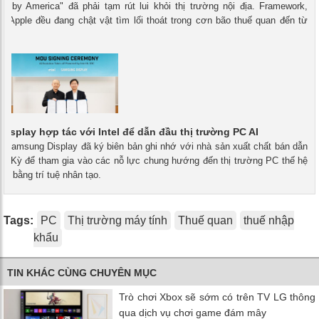
de by America" đã phải tạm rút lui khỏi thị trường nội địa. Framework,
ả Apple đều đang chật vật tìm lối thoát trong cơn bão thuế quan đến từ
Mỹ.
isplay hợp tác với Intel để dẫn đầu thị trường PC AI
- Samsung Display đã ký biên bản ghi nhớ với nhà sản xuất chất bán dẫn
Hoa Kỳ để tham gia vào các nỗ lực chung hướng đến thị trường PC thế hệ
hạy bằng trí tuệ nhân tạo.
Tags:
PC
Thị trường máy tính
Thuế quan
thuế nhập
khẩu
TIN KHÁC CÙNG CHUYÊN MỤC
Trò chơi Xbox sẽ sớm có trên TV LG thông
qua dịch vụ chơi game đám mây