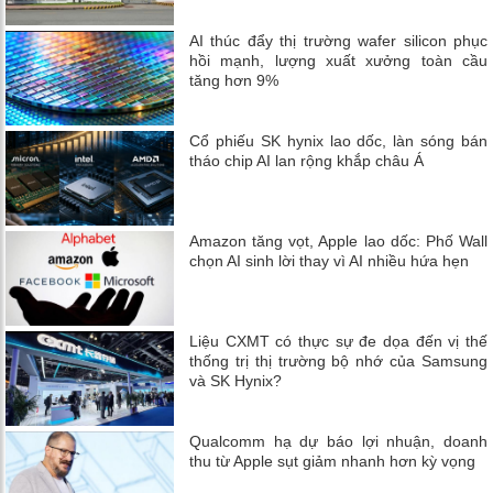
AI thúc đẩy thị trường wafer silicon phục
hồi mạnh, lượng xuất xưởng toàn cầu
tăng hơn 9%
Cổ phiếu SK hynix lao dốc, làn sóng bán
tháo chip AI lan rộng khắp châu Á
Amazon tăng vọt, Apple lao dốc: Phố Wall
chọn AI sinh lời thay vì AI nhiều hứa hẹn
Liệu CXMT có thực sự đe dọa đến vị thế
thống trị thị trường bộ nhớ của Samsung
và SK Hynix?
Qualcomm hạ dự báo lợi nhuận, doanh
thu từ Apple sụt giảm nhanh hơn kỳ vọng