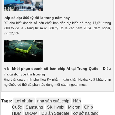
g chip sẽ đạt 800 tỷ đô la trong năm nay
- IDC cho biết doanh số bán chất bán dẫn dự kiến ​​sẽ tăng 17,6% trong
ạt 800 tỷ đô la - tăng từ mức 680 tỷ đô la vào năm 2024. Năm ngoái,
ã tăng 22,4%.
uẩn bị khôi phục doanh số bán chip AI tại Trung Quốc – Điều
ghĩa gì đối với thị trường
 - Động thái của chính phủ Hoa Kỳ nhằm ngăn chặn Nvidia xuất khẩu chip
rung Quốc có thể đã phản tác dụng một cách ngoạn mục.
Tags:
Lợi nhuận
nhà sản xuất chip
Hàn
Quốc
Samsung
SK Hynix
Micron
Chip
HBM
DRAM
Dự án Stargate
cơ sở hạ tầng