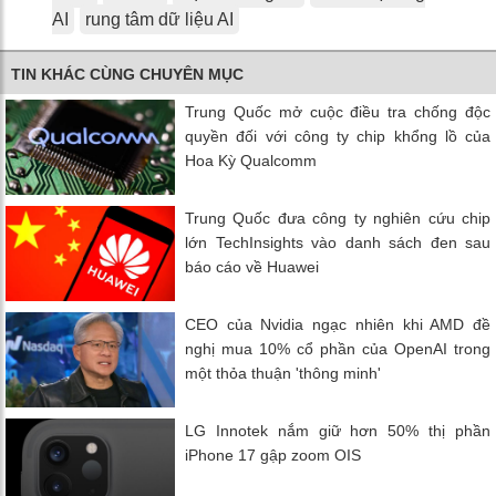
AI
rung tâm dữ liệu AI
TIN KHÁC CÙNG CHUYÊN MỤC
Trung Quốc mở cuộc điều tra chống độc
quyền đối với công ty chip khổng lồ của
Hoa Kỳ Qualcomm
Trung Quốc đưa công ty nghiên cứu chip
lớn TechInsights vào danh sách đen sau
báo cáo về Huawei
CEO của Nvidia ngạc nhiên khi AMD đề
nghị mua 10% cổ phần của OpenAI trong
một thỏa thuận 'thông minh'
LG Innotek nắm giữ hơn 50% thị phần
iPhone 17 gập zoom OIS