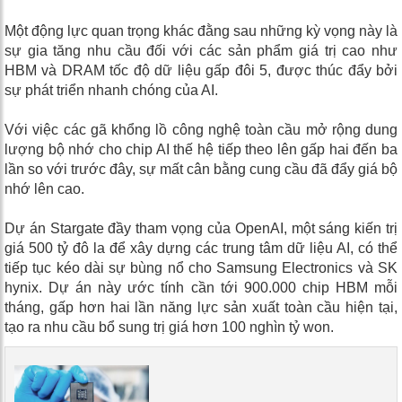
Một động lực quan trọng khác đằng sau những kỳ vọng này là
sự gia tăng nhu cầu đối với các sản phẩm giá trị cao như
HBM và DRAM tốc độ dữ liệu gấp đôi 5, được thúc đẩy bởi
sự phát triển nhanh chóng của AI.
Với việc các gã khổng lồ công nghệ toàn cầu mở rộng dung
lượng bộ nhớ cho chip AI thế hệ tiếp theo lên gấp hai đến ba
lần so với trước đây, sự mất cân bằng cung cầu đã đẩy giá bộ
nhớ lên cao.
Dự án Stargate đầy tham vọng của OpenAI, một sáng kiến ​​trị
giá 500 tỷ đô la để xây dựng các trung tâm dữ liệu AI, có thể
tiếp tục kéo dài sự bùng nổ cho Samsung Electronics và SK
hynix. Dự án này ước tính cần tới 900.000 chip HBM mỗi
tháng, gấp hơn hai lần năng lực sản xuất toàn cầu hiện tại,
tạo ra nhu cầu bổ sung trị giá hơn 100 nghìn tỷ won.