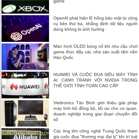
game
OpenAI phát hiện lỗ hổng bảo mật từ công
cụ bên thứ ba, khẳng định dữ liệu người
dùng không bị ảnh hưởng
Màn hình OLED bùng nổ khi nhu cầu chơi
game thúc đẩy các nhà sản xuất tấm nền
Hàn Quốc
HUAWEI VÀ CUỘC ĐUA SIÊU MÁY TÍNH
AI: CẠNH TRANH VỚI NVIDIA TRONG
THẾ GIỚI TÍNH TOÁN CAO CẤP
Viettronics Tân Bình giới thiệu giải pháp
máy tính bộ đồng bộ, tối ưu cho cơ quan,
doanh nghiệp trong giai đoạn chuyển đổi
số
Các ông lớn công nghệ Trung Quốc tham
gia cuộc đua "thương mại đại lý" khi trí tuệ