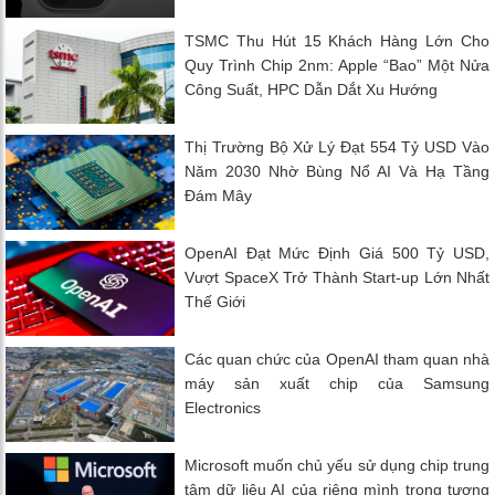
TSMC Thu Hút 15 Khách Hàng Lớn Cho
Quy Trình Chip 2nm: Apple “Bao” Một Nửa
Công Suất, HPC Dẫn Dắt Xu Hướng
Thị Trường Bộ Xử Lý Đạt 554 Tỷ USD Vào
Năm 2030 Nhờ Bùng Nổ AI Và Hạ Tầng
Đám Mây
OpenAI Đạt Mức Định Giá 500 Tỷ USD,
Vượt SpaceX Trở Thành Start-up Lớn Nhất
Thế Giới
Các quan chức của OpenAI tham quan nhà
máy sản xuất chip của Samsung
Electronics
Microsoft muốn chủ yếu sử dụng chip trung
tâm dữ liệu AI của riêng mình trong tương