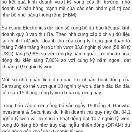
bố kết quả kinh doanh vượt kỳ vọng của thị trường, nhờ
doanh số bán hàng mạnh mẽ của các sản phẩm giá trị cao
như bộ nhớ băng thông rộng (HBM).
Samsung Electronics dự kiến ​​sẽ công bố dự báo kết quả kinh
doanh quý 3 vào thứ Ba. Theo nhà cung cấp dịch vụ dữ liệu
tài chính FnGuide, doanh thu của công ty trong giai đoạn từ
tháng 7 đến tháng 9 ước tính vượt 83,8 nghìn tỷ won (58,98 tỷ
USD), tăng 5,98% so với cùng kỳ năm ngoái. Lợi nhuận hoạt
động dự kiến ​​tăng 7,80% so với cùng kỳ năm ngoái, đạt
khoảng 9,9 nghìn tỷ won.
Một số nhà phân tích dự đoán lợi nhuận hoạt động của
Samsung có thể vượt quá 10 nghìn tỷ won, đánh dấu lần đầu
tiên sau 15 tháng công ty vượt qua ngưỡng này.
Trong báo cáo được công bố vào ngày 19 tháng 9, Hanwha
Investment & Securities dự kiến ​​doanh thu quý này đạt 84,1
nghìn tỷ won và lợi nhuận hoạt động đạt 10,7 nghìn tỷ won,
trong đó riêng bộ nhớ truy cập ngẫu nhiên động (DRAM) dự
kiến ​​đóng góp khoảng 5,9 nghìn tỷ won.