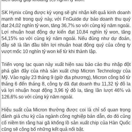
SK Hynix cũng được kỳ vọng sẽ ghi nhận kết quả kinh doanh
mạnh mẽ trong quý này, với FnGuide dự báo doanh thu quý
đạt 24,02 nghìn tỷ won, tăng 36,7% so với cùng kỳ năm ngoái.
Lợi nhuận hoạt động dự kiến ​​đạt 10,84 nghìn tỷ won, tăng
54,15% so với cùng kỳ năm ngoái. Nếu đúng như dự đoán,
đây sẽ là lần đầu tiên lợi nhuận hoạt động quý của công ty
vượt mốc 10 nghìn tỷ won kể từ khi thành lập.
Triển vọng lạc quan này xuất hiện sau báo cáo thu nhập đột
phá gần đây của nhà sản xuất chip Micron Technology của
Mỹ. Vào ngày 23 tháng 9 (giờ địa phương), Micron công bố từ
tháng 6 đến tháng 8, công ty đã đạt doanh thu 11,32 tỷ đô la
và lợi nhuận hoạt động 3,96 tỷ đô la, tăng lần lượt 46% và
126,6% so với cùng kỳ năm ngoái.
Hiệu suất của Micron thường được coi là chỉ số quan trọng
đánh giá chu kỳ của ngành công nghiệp bán dẫn, do đó củng
cố niềm tin rằng hai gã khổng lồ sản xuất chip của Hàn Quốc
cũng sẽ công bố những kết quả nổi bật.