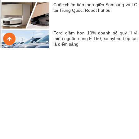
Cuộc chiến tiếp theo giữa Samsung và LG
tại Trung Quốc: Robot hút bụi
Ford giảm hơn 10% doanh số quý II vì
thiếu nguồn cung F-150, xe hybrid tiếp tục
là điểm sáng
Khủng hoảng chip nhớ AI đẩy doanh
nghiệp công nghệ nhỏ vào thế khó
Xiaomi tăng tốc mở rộng toàn cầu giữa áp
lực cạnh tranh nội địa và chi phí linh kiện
leo thang
Hàn Quốc tăng tốc cuộc đua TV AI thế hệ
mới, Samsung và LG bước vào giai đoạn
cạnh tranh công nghệ khốc liệt