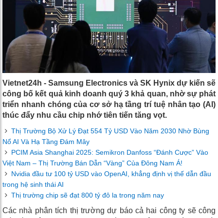
Vietnet24h - Samsung Electronics và SK Hynix dự kiến ​​sẽ
công bố kết quả kinh doanh quý 3 khả quan, nhờ sự phát
triển nhanh chóng của cơ sở hạ tầng trí tuệ nhân tạo (AI)
thúc đẩy nhu cầu chip nhớ tiên tiến tăng vọt.
Thị Trường Bộ Xử Lý Đạt 554 Tỷ USD Vào Năm 2030 Nhờ Bùng
Nổ AI Và Hạ Tầng Đám Mây
PCIM Asia Shanghai 2025: Semikron Danfoss “Đánh Cược” Vào
Việt Nam – Thị Trường Bán Dẫn “Vàng” Của Đông Nam Á!
Nvidia đầu tư 100 tỷ USD vào OpenAI, khẳng định vị thế dẫn đầu
trong hệ sinh thái AI
Thị trường chip sẽ đạt 800 tỷ đô la trong năm nay
Các nhà phân tích thị trường dự báo cả hai công ty sẽ công