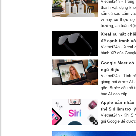
Vietnet24h - Trong 
thành vật dụng khô
sẵn củ sạc cắm vào
vi này có thực sự
trường, an toàn đi
Xreal ra mắt ch
để cạnh tranh vớ
Vietnet24h - Xreal
hành XR của Googl
Google Meet có 
ngữ điệu
Vietnet24h - Tính 
giọng nói được AI
gốc. Bước đầu hỗ tr
bao AI cao cấp.
Apple cân nhắc 
thế Siri làm trợ 
Vietnet24h - Khi Si
gọi Google để được 