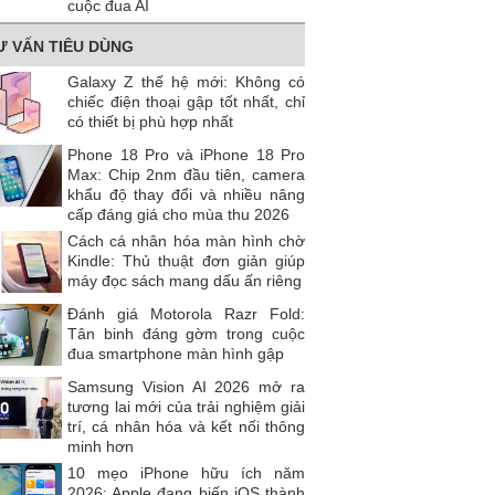
cuộc đua AI
Ư VẤN TIÊU DÙNG
Galaxy Z thế hệ mới: Không có
chiếc điện thoại gập tốt nhất, chỉ
có thiết bị phù hợp nhất
Phone 18 Pro và iPhone 18 Pro
Max: Chip 2nm đầu tiên, camera
khẩu độ thay đổi và nhiều nâng
cấp đáng giá cho mùa thu 2026
Cách cá nhân hóa màn hình chờ
Kindle: Thủ thuật đơn giản giúp
máy đọc sách mang dấu ấn riêng
Đánh giá Motorola Razr Fold:
Tân binh đáng gờm trong cuộc
đua smartphone màn hình gập
Samsung Vision AI 2026 mở ra
tương lai mới của trải nghiệm giải
trí, cá nhân hóa và kết nối thông
minh hơn
10 mẹo iPhone hữu ích năm
2026: Apple đang biến iOS thành