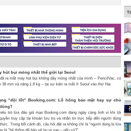
T
 hút bụi mỏng nhất thế giới tại Seoul
 đã ra mắt máy hút bụi không dây mỏng nhất của mình -- PencilVac, có
38 mm và nặng 1,8 kg -- tại sự kiện ra mắt ở Seoul vào thứ Hai.
ạng "đội lốt" Booking.com: Lỗ hổng bảo mật hay sự chủ
 dùng?
hiêu trò lừa đảo giả mạo Booking.com đang ngày càng tinh vi khi tội
yền truy cập tài khoản lưu trú và nhắn tin trực tiếp đến người dùng
thức. Trong bối cảnh đó, câu hỏi đặt ra không chỉ là "người dùng bị lừa
n là "hệ thống đã bảo vệ họ ra sao – nếu có?".