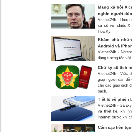
Mạng xã hội X c
nghìn người dù
Vietnet24h - Theo 
sự cố với chiếc X
Hoa Kỳ.
Khám phá những
Android và iPh
Vietnet24h - Note
dùng tương tác với 
Chữ ký số tích 
Vietnet24h - Việc 
giúp người dân dễ
cho các giao dịch 
bạch.
Tiết lộ về phiên
Vietnet24h - Galax
và thiết kế, khi 
internet trước khi c
Cắm sạc liên tụ