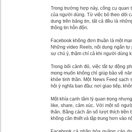
Trong trường hợp này, công cụ quan t
của người dùng. Từ việc bỏ theo dõi cá
dung trên bảng tin, tất cả đều là nhữ
thông tin hỗn độn.
Facebook không đơn thuần là một mạng x
Những video Reels, nội dung ngắn tự p
sự chú ý, thậm chí cả khi người dùng 
Trong bối cảnh đó, việc tắt tự động ph
mong muốn không chỉ giúp bảo vệ năng
khỏe tinh thần. Một News Feed sạch s
hội ý nghĩa ban đầu: nơi giao tiếp, kh
Một khía cạnh tâm lý quan trọng nhưng 
like, share, cảm xúc. Với một số ngư
thân. Bằng cách ẩn số lượt thích trên 
không cần thiết và tập trung hơn vào nộ
Facebook cá nhân hóa quảng cáo dự