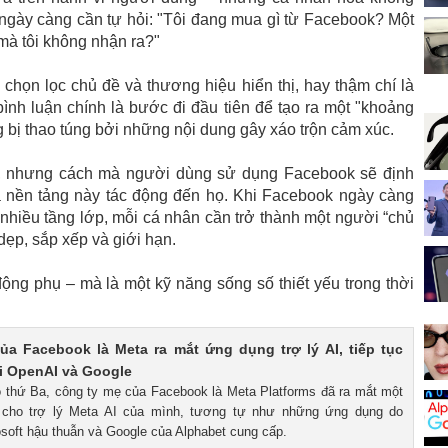
gày càng cần tự hỏi: "Tôi đang mua gì từ Facebook? Một
mà tôi không nhận ra?"
chọn lọc chủ đề và thương hiệu hiển thị, hay thậm chí là
ình luận chính là bước đi đầu tiên để tạo ra một "khoảng
 bị thao túng bởi những nội dung gây xáo trộn cảm xúc.
, nhưng cách mà người dùng sử dụng Facebook sẽ định
à nền tảng này tác động đến họ. Khi Facebook ngày càng
 nhiều tầng lớp, mỗi cá nhân cần trở thành một người “chủ
dẹp, sắp xếp và giới hạn.
g phụ – mà là một kỹ năng sống số thiết yếu trong thời
ủa Facebook là Meta ra mắt ứng dụng trợ lý AI, tiếp tục
i OpenAI và Google
o thứ Ba, công ty mẹ của Facebook là Meta Platforms đã ra mắt một
 cho trợ lý Meta AI của mình, tương tự như những ứng dụng do
soft hậu thuẫn và Google của Alphabet cung cấp.