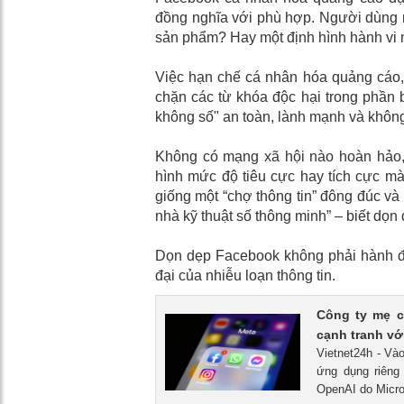
đồng nghĩa với phù hợp. Người dùng n
sản phẩm? Hay một định hình hành vi 
Việc hạn chế cá nhân hóa quảng cáo, 
chặn các từ khóa độc hại trong phần b
không số" an toàn, lành mạnh và không
Không có mạng xã hội nào hoàn hảo
hình mức độ tiêu cực hay tích cực m
giống một “chợ thông tin” đông đúc và
nhà kỹ thuật số thông minh” – biết dọn 
Dọn dẹp Facebook không phải hành độn
đại của nhiễu loạn thông tin.
Công ty mẹ c
cạnh tranh vớ
Vietnet24h - Và
ứng dụng riêng
OpenAI do Micro