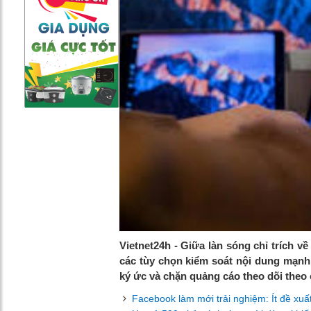
Vietnet24h - Giữa làn sóng chỉ trích v
các tùy chọn kiểm soát nội dung mạnh
ký ức và chặn quảng cáo theo dõi theo 
Facebook làm mới trải nghiệm: Ít đề xuất,