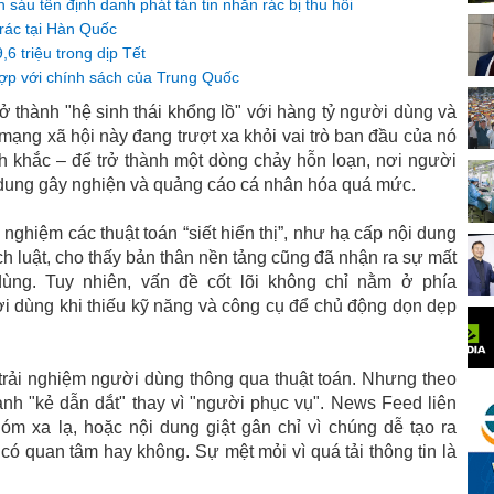
sáu tên định danh phát tán tin nhắn rác bị thu hồi
 rác tại Hàn Quốc
6 triệu trong dịp Tết
ợp với chính sách của Trung Quốc
 thành "hệ sinh thái khổng lồ" với hàng tỷ người dùng và
 mạng xã hội này đang trượt xa khỏi vai trò ban đầu của nó
nh khắc – để trở thành một dòng chảy hỗn loạn, nơi người
ội dung gây nghiện và quảng cáo cá nhân hóa quá mức.
ghiệm các thuật toán “siết hiển thị”, như hạ cấp nội dung
ch luật, cho thấy bản thân nền tảng cũng đã nhận ra sự mất
dùng. Tuy nhiên, vấn đề cốt lõi không chỉ nằm ở phía
 dùng khi thiếu kỹ năng và công cụ để chủ động dọn dẹp
rải nghiệm người dùng thông qua thuật toán. Nhưng theo
hành "kẻ dẫn dắt" thay vì "người phục vụ". News Feed liên
hóm xa lạ, hoặc nội dung giật gân chỉ vì chúng dễ tạo ra
có quan tâm hay không. Sự mệt mỏi vì quá tải thông tin là