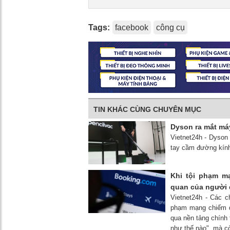
Tags:
facebook
công cụ
TIN KHÁC CÙNG CHUYÊN MỤC
Dyson ra mắt máy
Vietnet24h - Dyson
tay cầm đường kính 
Khi tội phạm m
quan của người
Vietnet24h - Các c
phạm mạng chiếm qu
qua nền tảng chính 
như thế nào", mà cò