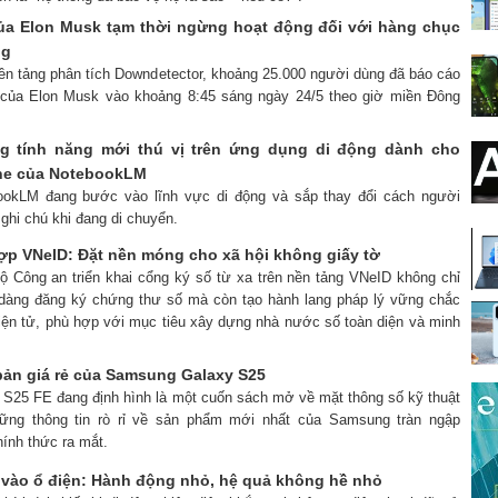
ủa Elon Musk tạm thời ngừng hoạt động đối với hàng chục
ng
nền tảng phân tích Downdetector, khoảng 25.000 người dùng đã báo cáo
 của Elon Musk vào khoảng 8:45 sáng ngày 24/5 theo giờ miền Đông
 tính năng mới thú vị trên ứng dụng di động dành cho
one của NotebookLM
bookLM đang bước vào lĩnh vực di động và sắp thay đổi cách người
ghi chú khi đang di chuyển.
hợp VNeID: Đặt nền móng cho xã hội không giấy tờ
Bộ Công an triển khai cổng ký số từ xa trên nền tảng VNeID không chỉ
 dàng đăng ký chứng thư số mà còn tạo hành lang pháp lý vững chắc
điện tử, phù hợp với mục tiêu xây dựng nhà nước số toàn diện và minh
 bản giá rẻ của Samsung Galaxy S25
y S25 FE đang định hình là một cuốn sách mở về mặt thông số kỹ thuật
những thông tin rò rỉ về sản phẩm mới nhất của Samsung tràn ngập
hính thức ra mắt.
c vào ổ điện: Hành động nhỏ, hệ quả không hề nhỏ