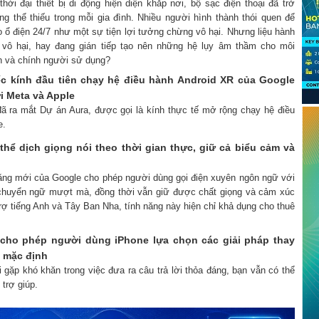
thời đại thiết bị di động hiện diện khắp nơi, bộ sạc điện thoại đã trở
ng thể thiếu trong mỗi gia đình. Nhiều người hình thành thói quen để
 ổ điện 24/7 như một sự tiện lợi tưởng chừng vô hại. Nhưng liệu hành
 vô hại, hay đang gián tiếp tạo nên những hệ lụy âm thầm cho môi
ện và chính người sử dụng?
iếc kính đầu tiên chạy hệ điều hành Android XR của Google
i Meta và Apple
 đã ra mắt Dự án Aura, được gọi là kính thực tế mở rộng chạy hệ điều
e.
thể dịch giọng nói theo thời gian thực, giữ cả biểu cảm và
năng mới của Google cho phép người dùng gọi điện xuyên ngôn ngữ với
 chuyển ngữ mượt mà, đồng thời vẫn giữ được chất giọng và cảm xúc
ợ tiếng Anh và Tây Ban Nha, tính năng này hiện chỉ khả dụng cho thuê
cho phép người dùng iPhone lựa chọn các giải pháp thay
lý mặc định
ri gặp khó khăn trong việc đưa ra câu trả lời thỏa đáng, bạn vẫn có thể
trợ giúp.