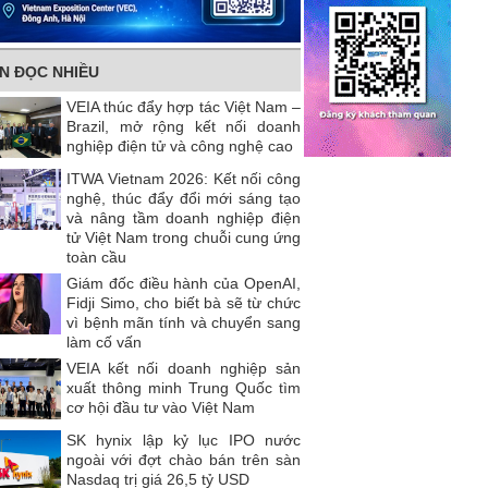
IN ĐỌC NHIỀU
VEIA thúc đẩy hợp tác Việt Nam –
Brazil, mở rộng kết nối doanh
nghiệp điện tử và công nghệ cao
ITWA Vietnam 2026: Kết nối công
nghệ, thúc đẩy đổi mới sáng tạo
và nâng tầm doanh nghiệp điện
tử Việt Nam trong chuỗi cung ứng
toàn cầu
Giám đốc điều hành của OpenAI,
Fidji Simo, cho biết bà sẽ từ chức
vì bệnh mãn tính và chuyển sang
làm cố vấn
VEIA kết nối doanh nghiệp sản
xuất thông minh Trung Quốc tìm
cơ hội đầu tư vào Việt Nam
SK hynix lập kỷ lục IPO nước
ngoài với đợt chào bán trên sàn
Nasdaq trị giá 26,5 tỷ USD