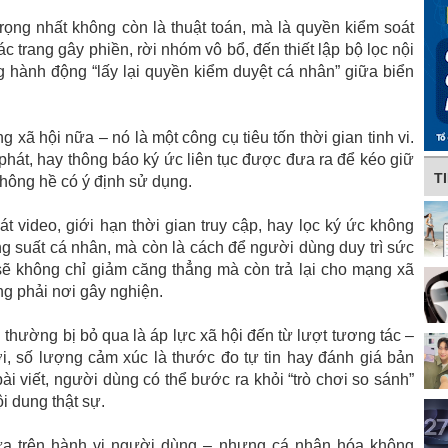
rọng nhất không còn là thuật toán, mà là quyền kiểm soát
c trang gây phiền, rời nhóm vô bổ, đến thiết lập bộ lọc nội
ng hành động “lấy lại quyền kiểm duyệt cá nhân” giữa biển
ã hội nữa – nó là một công cụ tiêu tốn thời gian tinh vi.
hát, hay thông báo ký ức liên tục được đưa ra để kéo giữ
T
không hề có ý định sử dụng.
át video, giới hạn thời gian truy cập, hay lọc ký ức không
 suất cá nhân, mà còn là cách để người dùng duy trì sức
ẽ không chỉ giảm căng thẳng mà còn trả lại cho mạng xã
ông phải nơi gây nghiện.
thường bị bỏ qua là áp lực xã hội đến từ lượt tương tác –
ời, số lượng cảm xúc là thước đo tự tin hay đánh giá bản
bài viết, người dùng có thể bước ra khỏi “trò chơi so sánh”
i dung thật sự.
a trên hành vi người dùng – nhưng cá nhân hóa không