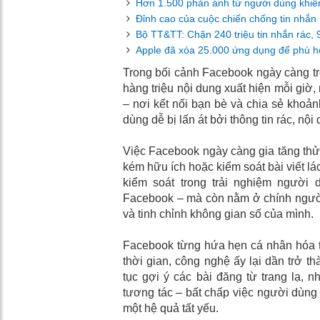
Hơn 1.500 phản ánh từ người dùng khiến 
Đỉnh cao của cuộc chiến chống tin nhắn
Bộ TT&TT: Chặn 240 triệu tin nhắn rác, 9,
Apple đã xóa 25.000 ứng dụng để phù h
Trong bối cảnh Facebook ngày càng trở
hàng triệu nội dung xuất hiện mỗi giờ,
– nơi kết nối bạn bè và chia sẻ khoả
dùng dễ bị lấn át bởi thông tin rác, n
Việc Facebook ngày càng gia tăng thử n
kém hữu ích hoặc kiểm soát bài viết lá
kiểm soát trong trải nghiệm người 
Facebook – mà còn nằm ở chính người
và tinh chỉnh không gian số của mình.
Facebook từng hứa hẹn cá nhân hóa t
thời gian, công nghệ ấy lại dần trở t
tục gợi ý các bài đăng từ trang lạ, n
tương tác – bất chấp việc người dùng 
một hệ quả tất yếu.