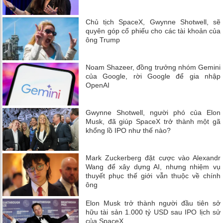
Chủ tịch SpaceX, Gwynne Shotwell, sẽ
quyên góp cổ phiếu cho các tài khoản của
ông Trump
Noam Shazeer, đồng trưởng nhóm Gemini
của Google, rời Google để gia nhập
OpenAI
Gwynne Shotwell, người phó của Elon
Musk, đã giúp SpaceX trở thành một gã
khổng lồ IPO như thế nào?
Mark Zuckerberg đặt cược vào Alexandr
Wang để xây dựng AI, nhưng nhiệm vụ
thuyết phục thế giới vẫn thuộc về chính
ông
Elon Musk trở thành người đầu tiên sở
hữu tài sản 1.000 tỷ USD sau IPO lịch sử
của SpaceX