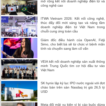
mở rộng kết nối doanh nghiệp điện tử và
công nghệ cao
ITWA Vietnam 2026: Kết nối công nghệ,
thúc đẩy đổi mới sáng tạo và nâng tầm
doanh nghiệp điện tử Việt Nam trong
chuỗi cung ứng toàn cầu
Giám đốc điều hành của OpenAI, Fidji
Simo, cho biết bà sẽ từ chức vì bệnh mãn
tính và chuyển sang làm cố vấn
VEIA kết nối doanh nghiệp sản xuất thông
minh Trung Quốc tìm cơ hội đầu tư vào
Việt Nam
SK hynix lập kỷ lục IPO nước ngoài với đợt
chào bán trên sàn Nasdaq trị giá 26,5 tỷ
USD
Meta đối mặt vụ kiện vì bị cáo buộc dùng