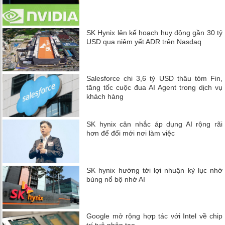
SK Hynix lên kế hoạch huy động gần 30 tỷ
USD qua niêm yết ADR trên Nasdaq
Salesforce chi 3,6 tỷ USD thâu tóm Fin,
tăng tốc cuộc đua AI Agent trong dịch vụ
khách hàng
SK hynix cân nhắc áp dụng AI rộng rãi
hơn để đổi mới nơi làm việc
SK hynix hướng tới lợi nhuận kỷ lục nhờ
bùng nổ bộ nhớ AI
Google mở rộng hợp tác với Intel về chip
trí tuệ nhân tạo