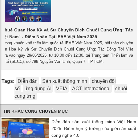
 “Thuế Quan Hoa Kỳ và Sự Chuyển Dịch Chuỗi Cung Ứng: Tác
Việt Nam” - Điểm Nhấn Tại IEAE Việt Nam 2025
- Trong khuôn khổ triển lãm quốc tế IEAE Việt Nam 2025, hội thảo chuyên
Quan Hoa Kỳ và Sự Chuyển Dịch Chuỗi Cung Ứng: Tác Động Tới Việt
n ra vào ngày 29/05/2025, từ 10:00 đến 12:30, tại Trung tâm Triển lãm và
uốc tế (SECC), số 799 Nguyễn Văn Linh, Quận 7, TP.HCM.
Tags:
Diễn đàn
Sản xuất thông minh
chuyển đổi
số
ứng dụng AI
VEIA
ACT International
chuỗi
cung ứng
TIN KHÁC CÙNG CHUYÊN MỤC
Diễn đàn sản xuất thông minh Việt Nam
2025: Điểm hẹn lý tưởng của giới sản xuất
công nghệ 4.0