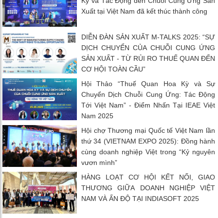
Kỳ và Tác Động đến Chuỗi Cung Ứng Sản
Xuất tại Việt Nam đã kết thúc thành công
DIỄN ĐÀN SẢN XUẤT M-TALKS 2025: “SỰ
DỊCH CHUYỂN CỦA CHUỖI CUNG ỨNG
SẢN XUẤT - TỪ RỦI RO THUẾ QUAN ĐẾN
CƠ HỘI TOÀN CẦU”
Hội Thảo “Thuế Quan Hoa Kỳ và Sự
Chuyển Dịch Chuỗi Cung Ứng: Tác Động
Tới Việt Nam” - Điểm Nhấn Tại IEAE Việt
Nam 2025
Hội chợ Thương mại Quốc tế Việt Nam lần
thứ 34 (VIETNAM EXPO 2025): Đồng hành
cùng doanh nghiệp Việt trong “Kỷ nguyên
vươn mình”
HÀNG LOẠT CƠ HỘI KẾT NỐI, GIAO
THƯƠNG GIỮA DOANH NGHIỆP VIỆT
NAM VÀ ẤN ĐỘ TẠI INDIASOFT 2025