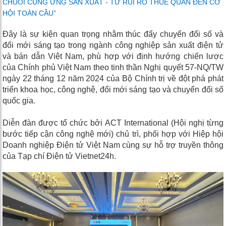
CHUỖI CUNG ỨNG SẢN XUẤT - TỪ RỦI RO THUẾ QUAN ĐẾN CƠ
HỘI TOÀN CẦU”
Đây là sự kiện quan trọng nhằm thúc đẩy chuyển đổi số và
đổi mới sáng tạo trong ngành công nghiệp
sản xuất điện tử
và bán dẫn Việt Nam
, phù hợp với định hướng chiến lược
của Chính phủ Việt Nam theo tinh thần Nghị quyết 57-NQ/TW
ngày 22 tháng 12 năm 2024 của Bộ Chính trị về đột phá phát
triển khoa học, công nghệ, đổi mới sáng tạo và chuyển đổi số
quốc gia.
Diễn đàn được tổ chức bởi ACT International (Hội nghị từng
bước tiếp cận công nghệ mới) chủ trì, phối hợp với Hiệp hội
Doanh nghiệp Điện tử Việt Nam cùng sự hỗ trợ truyền thông
của Tạp chí Điện tử Vietnet24h.