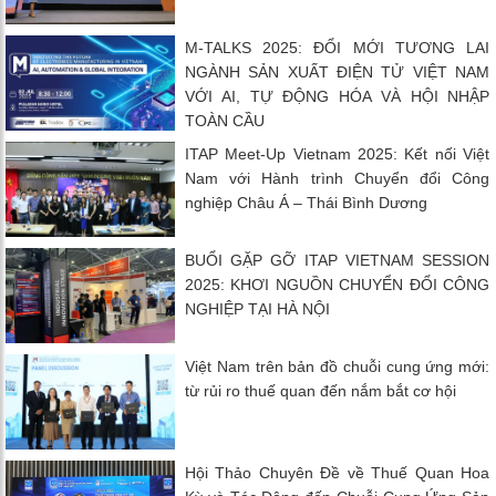
M-TALKS 2025: ĐỔI MỚI TƯƠNG LAI
NGÀNH SẢN XUẤT ĐIỆN TỬ VIỆT NAM
VỚI AI, TỰ ĐỘNG HÓA VÀ HỘI NHẬP
TOÀN CẦU
ITAP Meet-Up Vietnam 2025: Kết nối Việt
Nam với Hành trình Chuyển đổi Công
nghiệp Châu Á – Thái Bình Dương
BUỔI GẶP GỠ ITAP VIETNAM SESSION
2025: KHƠI NGUỒN CHUYỂN ĐỔI CÔNG
NGHIỆP TẠI HÀ NỘI
Việt Nam trên bản đồ chuỗi cung ứng mới:
từ rủi ro thuế quan đến nắm bắt cơ hội
Hội Thảo Chuyên Đề về Thuế Quan Hoa