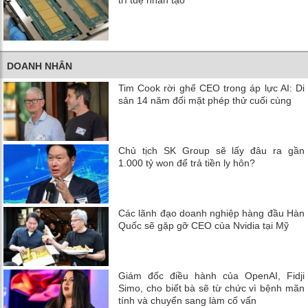
DOANH NHÂN
Tim Cook rời ghế CEO trong áp lực AI: Di
sản 14 năm đối mặt phép thử cuối cùng
Chủ tịch SK Group sẽ lấy đâu ra gần
1.000 tỷ won để trả tiền ly hôn?
Các lãnh đạo doanh nghiệp hàng đầu Hàn
Quốc sẽ gặp gỡ CEO của Nvidia tại Mỹ
Giám đốc điều hành của OpenAI, Fidji
Simo, cho biết bà sẽ từ chức vì bệnh mãn
tính và chuyển sang làm cố vấn