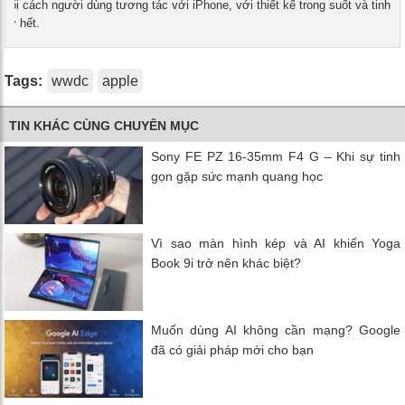
 đổi cách người dùng tương tác với iPhone, với thiết kế trong suốt và tinh
giờ hết.
Tags:
wwdc
apple
TIN KHÁC CÙNG CHUYÊN MỤC
Sony FE PZ 16-35mm F4 G – Khi sự tinh
gọn gặp sức mạnh quang học
Vì sao màn hình kép và AI khiến Yoga
Book 9i trở nên khác biệt?
Muốn dùng AI không cần mạng? Google
đã có giải pháp mới cho bạn