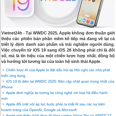
Vietnet24h - Tại WWDC 2025, Apple không đơn thuần giới
thiệu các phiên bản phần mềm kế tiếp mà đang vẽ lại cả
triết lý định danh sản phẩm và trải nghiệm người dùng.
Việc chuyển từ iOS 19 sang iOS 26 không phải chỉ là đổi
số, mà là tín hiệu của một chiến lược hợp nhất, đồng bộ
và hướng tới tương lai của toàn hệ sinh thái Apple.
Chiến lược AI của Apple bị đặt dấu hỏi tại Hội nghị các nhà phát
triển ứng dụng
iOS 19 lộ diện tại WWDC 2025: Bản cập nhật quan trọng nhất của
iPhone
Apple định nghĩa lại tương lai công nghệ với loạt hệ điều hành
mới
Apple đối mặt với áp lực buộc phải ra mắt AI sau các sự kiện
hoành tráng của OpenAI, Google và Microsoft
Apple giới thiệu kính thực tế tăng cường Vision Pro tại WWDC23