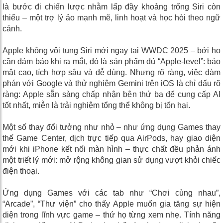
là bước đi chiến lược nhằm lấp đầy khoảng trống Siri còn
thiếu – một trợ lý ảo mạnh mẽ, linh hoạt và học hỏi theo ngữ
cảnh.
Apple không vội tung Siri mới ngay tại WWDC 2025 – bởi họ
cần đảm bảo khi ra mắt, đó là sản phẩm đủ “Apple-level”: bảo
mật cao, tích hợp sâu và dễ dùng. Nhưng rõ ràng, việc đàm
phán với Google và thử nghiệm Gemini trên iOS là chỉ dấu rõ
ràng: Apple sẵn sàng chấp nhận bên thứ ba để cung cấp AI
tốt nhất, miễn là trải nghiệm tổng thể không bị tổn hại.
Một số thay đổi tưởng như nhỏ – như ứng dụng Games thay
thế Game Center, dịch trực tiếp qua AirPods, hay giao diện
mới khi iPhone kết nối màn hình – thực chất đều phản ánh
một triết lý mới: mở rộng không gian sử dụng vượt khỏi chiếc
điện thoại.
Ứng dụng Games với các tab như “Chơi cùng nhau”,
“Arcade”, “Thư viện” cho thấy Apple muốn gia tăng sự hiện
diện trong lĩnh vực game – thứ họ từng xem nhẹ. Tính năng