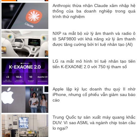
Anthropic thừa nhận Claude xâm nhập hệ
thống của ba doanh nghiệp trong quá
trình thử nghiệm
NXP ra mắt bộ xử lý âm thanh và radio ô
tô SAF9800 với khả năng xử lý âm thanh
được tăng cường bởi trí tuệ nhân tạo (AI)
LG ra mắt mô hình trí tuệ nhân tạo tiên
tiến K-EXAONE 2.0 với 750 tỷ tham số
Apple lập kỷ lục doanh thu quý II nhờ
iPhone, nhưng cổ phiếu vẫn giảm sau báo
cáo
Trung Quốc tự sản xuất máy quang khắc
DUV: Vì sao ASML và ngành chip toàn cầu
lo ngại?