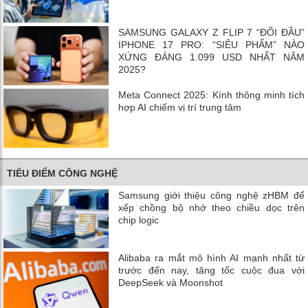
SAMSUNG GALAXY Z FLIP 7 “ĐỐI ĐẦU”
IPHONE 17 PRO: “SIÊU PHẨM” NÀO
XỨNG ĐÁNG 1.099 USD NHẤT NĂM
2025?
Meta Connect 2025: Kính thông minh tích
hợp AI chiếm vị trí trung tâm
TIÊU ĐIỂM CÔNG NGHỆ
Samsung giới thiệu công nghệ zHBM để
xếp chồng bộ nhớ theo chiều dọc trên
chip logic
Alibaba ra mắt mô hình AI mạnh nhất từ
trước đến nay, tăng tốc cuộc đua với
DeepSeek và Moonshot