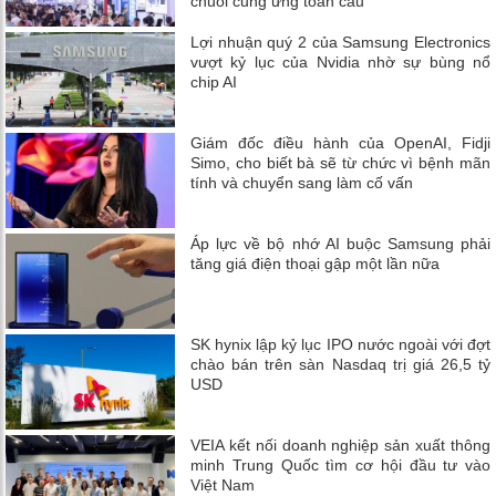
chuỗi cung ứng toàn cầu
Lợi nhuận quý 2 của Samsung Electronics
vượt kỷ lục của Nvidia nhờ sự bùng nổ
chip AI
Giám đốc điều hành của OpenAI, Fidji
Simo, cho biết bà sẽ từ chức vì bệnh mãn
tính và chuyển sang làm cố vấn
Áp lực về bộ nhớ AI buộc Samsung phải
tăng giá điện thoại gập một lần nữa
SK hynix lập kỷ lục IPO nước ngoài với đợt
chào bán trên sàn Nasdaq trị giá 26,5 tỷ
USD
VEIA kết nối doanh nghiệp sản xuất thông
minh Trung Quốc tìm cơ hội đầu tư vào
Việt Nam