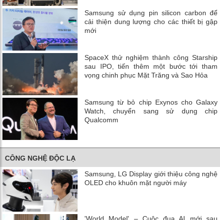
Samsung sử dụng pin silicon carbon để
cải thiện dung lượng cho các thiết bị gập
mới
SpaceX thử nghiệm thành công Starship
sau IPO, tiến thêm một bước tới tham
vọng chinh phục Mặt Trăng và Sao Hỏa
Samsung từ bỏ chip Exynos cho Galaxy
Watch, chuyển sang sử dụng chip
Qualcomm
CÔNG NGHỆ ĐỘC LẠ
Samsung, LG Display giới thiệu công nghệ
OLED cho khuôn mặt người máy
'World Model' – Cuộc đua AI mới sau