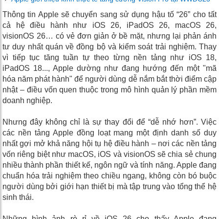
Thông tin Apple sẽ chuyển sang sử dụng hậu tố “26” cho tất
cả hệ điều hành như iOS 26, iPadOS 26, macOS 26,
visionOS 26… có vẻ đơn giản ở bề mặt, nhưng lại phản ánh
tư duy nhất quán về đồng bộ và kiểm soát trải nghiệm. Thay
vì tiếp tục tăng tuần tự theo từng nền tảng như iOS 18,
iPadOS 18..., Apple dường như đang hướng đến một "mã
hóa năm phát hành" để người dùng dễ nắm bắt thời điểm cập
nhật – điều vốn quen thuộc trong mô hình quản lý phần mềm
doanh nghiệp.
Nhưng đây không chỉ là sự thay đổi để “dễ nhớ hơn”. Việc
các nền tảng Apple đồng loạt mang một định danh số duy
nhất gợi mở khả năng hội tụ hệ điều hành – nơi các nền tảng
vốn riêng biệt như macOS, iOS và visionOS sẽ chia sẻ chung
nhiều thành phần thiết kế, ngôn ngữ và tính năng. Apple đang
chuẩn hóa trải nghiệm theo chiều ngang, không còn bó buộc
người dùng bởi giới hạn thiết bị mà tập trung vào tổng thể hệ
sinh thái.
Những hình ảnh rò rỉ về iOS 26 cho thấy Apple đang