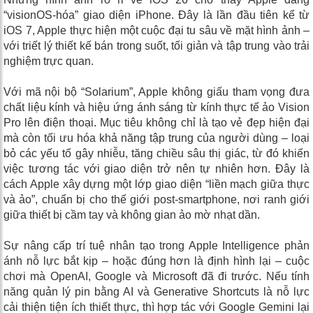
“visionOS-hóa” giao diện iPhone. Đây là lần đầu tiên kể từ
iOS 7, Apple thực hiện một cuộc đại tu sâu về mặt hình ảnh –
với triết lý thiết kế bán trong suốt, tối giản và tập trung vào trải
nghiệm trực quan.
Với mã nội bộ “Solarium”, Apple không giấu tham vọng đưa
chất liệu kính và hiệu ứng ánh sáng từ kính thực tế ảo Vision
Pro lên điện thoại. Mục tiêu không chỉ là tạo vẻ đẹp hiện đại
mà còn tối ưu hóa khả năng tập trung của người dùng – loại
bỏ các yếu tố gây nhiễu, tăng chiều sâu thị giác, từ đó khiến
việc tương tác với giao diện trở nên tự nhiên hơn. Đây là
cách Apple xây dựng một lớp giao diện “liền mạch giữa thực
và ảo”, chuẩn bị cho thế giới post-smartphone, nơi ranh giới
giữa thiết bị cầm tay và không gian ảo mờ nhạt dần.
Sự nâng cấp trí tuệ nhân tạo trong Apple Intelligence phản
ánh nỗ lực bắt kịp – hoặc đúng hơn là định hình lại – cuộc
chơi mà OpenAI, Google và Microsoft đã đi trước. Nếu tính
năng quản lý pin bằng AI và Generative Shortcuts là nỗ lực
cải thiện tiện ích thiết thực, thì hợp tác với Google Gemini lại