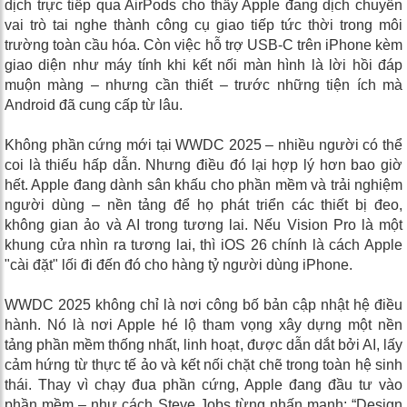
dịch trực tiếp qua AirPods cho thấy Apple đang dịch chuyển
vai trò tai nghe thành công cụ giao tiếp tức thời trong môi
trường toàn cầu hóa. Còn việc hỗ trợ USB-C trên iPhone kèm
giao diện như máy tính khi kết nối màn hình là lời hồi đáp
muộn màng – nhưng cần thiết – trước những tiện ích mà
Android đã cung cấp từ lâu.
Không phần cứng mới tại WWDC 2025 – nhiều người có thể
coi là thiếu hấp dẫn. Nhưng điều đó lại hợp lý hơn bao giờ
hết. Apple đang dành sân khấu cho phần mềm và trải nghiệm
người dùng – nền tảng để họ phát triển các thiết bị đeo,
không gian ảo và AI trong tương lai. Nếu Vision Pro là một
khung cửa nhìn ra tương lai, thì iOS 26 chính là cách Apple
"cài đặt" lối đi đến đó cho hàng tỷ người dùng iPhone.
WWDC 2025 không chỉ là nơi công bố bản cập nhật hệ điều
hành. Nó là nơi Apple hé lộ tham vọng xây dựng một nền
tảng phần mềm thống nhất, linh hoạt, được dẫn dắt bởi AI, lấy
cảm hứng từ thực tế ảo và kết nối chặt chẽ trong toàn hệ sinh
thái. Thay vì chạy đua phần cứng, Apple đang đầu tư vào
phần mềm – như cách Steve Jobs từng nhấn mạnh: “Design