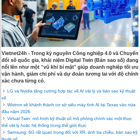
Vietnet24h - Trong kỷ nguyên Công nghiệp 4.0 và Chuyển
đổi số quốc gia, khái niệm Digital Twin (Bản sao số) đang
nổi lên như một “vũ khí bí mật” giúp doanh nghiệp tối ưu
vận hành, giảm chi phí và dự đoán tương lai với độ chính
xác chưa từng có.
LG và Nvidia tăng cường hợp tác về AI vật lý và bản sao kỹ thuật
số
Wistron sẽ khánh thành cơ sở siêu máy tính AI tại Texas vào nửa
đầu năm 2026
Virtual Twin: mô hình kỹ thuật số mô phỏng chính xác một thực
thể vật lý hoặc hệ thống trong thế giới thực
Samsung: 6G rất quan trọng đối với XR, ảnh ba chiều, bản sao kỹ
thuật số