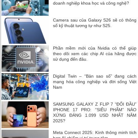
doanh nghiệp khoa học và công nghệ?
Camera sau của Galaxy S26 sẽ có thông
số kỹ thuật tương tự như S25.
Phần mềm mới của Nvidia có thể giúp
theo dõi xem các chip AI của hãng được
sử dụng đến đâu.
Digital Twin – “Bản sao số” đang cách
mạng hóa công nghiệp và đời sống Việt
Nam
SAMSUNG GALAXY Z FLIP 7 “ĐỐI ĐẦU”
IPHONE 17 PRO: “SIÊU PHẨM” NÀO
XỨNG ĐÁNG 1.099 USD NHẤT NĂM
2025?
Meta Connect 2025: Kính thông minh tích
hợp AI chiếm vị trí trung tâm