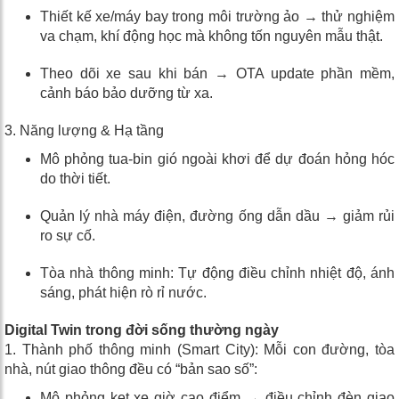
Thiết kế xe/máy bay trong môi trường ảo → thử nghiệm
va chạm, khí động học mà không tốn nguyên mẫu thật.
Theo dõi xe sau khi bán → OTA update phần mềm,
cảnh báo bảo dưỡng từ xa.
3. Năng lượng & Hạ tầng
Mô phỏng tua-bin gió ngoài khơi để dự đoán hỏng hóc
do thời tiết.
Quản lý nhà máy điện, đường ống dẫn dầu → giảm rủi
ro sự cố.
Tòa nhà thông minh: Tự động điều chỉnh nhiệt độ, ánh
sáng, phát hiện rò rỉ nước.
Digital Twin trong đời sống thường ngày
1. Thành phố thông minh (Smart City): Mỗi con đường, tòa
nhà, nút giao thông đều có “bản sao số”:
Mô phỏng kẹt xe giờ cao điểm → điều chỉnh đèn giao