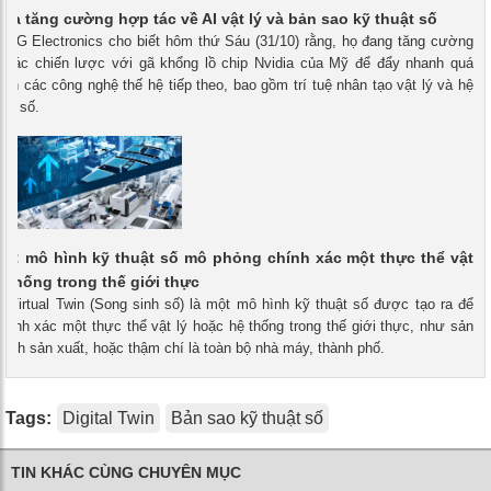
dia tăng cường hợp tác về AI vật lý và bản sao kỹ thuật số
- LG Electronics cho biết hôm thứ Sáu (31/10) rằng, họ đang tăng cường
i tác chiến lược với gã khổng lồ chip Nvidia của Mỹ để đẩy nhanh quá
triển các công nghệ thế hệ tiếp theo, bao gồm trí tuệ nhân tạo vật lý và hệ
ao số.
win: mô hình kỹ thuật số mô phỏng chính xác một thực thể vật
ệ thống trong thế giới thực
- Virtual Twin (Song sinh số) là một mô hình kỹ thuật số được tạo ra để
ính xác một thực thể vật lý hoặc hệ thống trong thế giới thực, như sản
rình sản xuất, hoặc thậm chí là toàn bộ nhà máy, thành phố.
Tags:
Digital Twin
Bản sao kỹ thuật số
TIN KHÁC CÙNG CHUYÊN MỤC