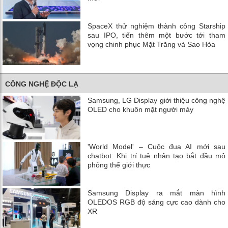
SpaceX thử nghiệm thành công Starship
sau IPO, tiến thêm một bước tới tham
vọng chinh phục Mặt Trăng và Sao Hỏa
CÔNG NGHỆ ĐỘC LẠ
Samsung, LG Display giới thiệu công nghệ
OLED cho khuôn mặt người máy
'World Model' – Cuộc đua AI mới sau
chatbot: Khi trí tuệ nhân tạo bắt đầu mô
phỏng thế giới thực
Samsung Display ra mắt màn hình
OLEDOS RGB độ sáng cực cao dành cho
XR