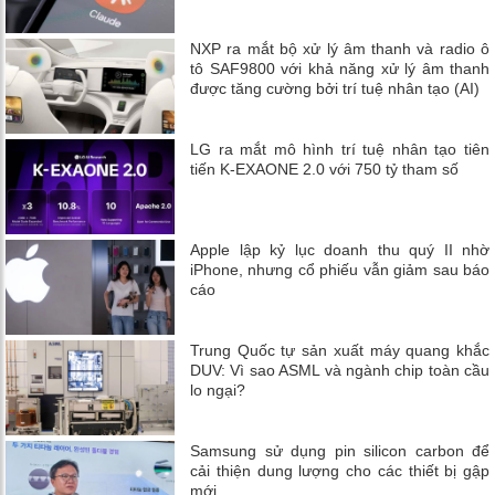
NXP ra mắt bộ xử lý âm thanh và radio ô
tô SAF9800 với khả năng xử lý âm thanh
được tăng cường bởi trí tuệ nhân tạo (AI)
LG ra mắt mô hình trí tuệ nhân tạo tiên
tiến K-EXAONE 2.0 với 750 tỷ tham số
Apple lập kỷ lục doanh thu quý II nhờ
iPhone, nhưng cổ phiếu vẫn giảm sau báo
cáo
Trung Quốc tự sản xuất máy quang khắc
DUV: Vì sao ASML và ngành chip toàn cầu
lo ngại?
Samsung sử dụng pin silicon carbon để
cải thiện dung lượng cho các thiết bị gập
mới