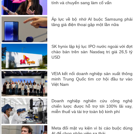
tính và chuyển sang làm cố vấn
Áp lực về bộ nhớ AI buộc Samsung phải
tăng giá điện thoại gập một lần nữa
SK hynix lập kỷ lục IPO nước ngoài với đợt
chào bán trên sàn Nasdaq trị giá 26,5 tỷ
USD
VEIA kết nối doanh nghiệp sản xuất thông
minh Trung Quốc tìm cơ hội đầu tư vào
Việt Nam
Doanh nghiệp nghiên cứu công nghệ
chiến lược được hỗ trợ tới 100% lãi vay,
miễn thuế và tài trợ toàn bộ kinh phí
Meta đối mặt vụ kiện vì bị cáo buộc dùng
AI để chọn nhân viên sa thải