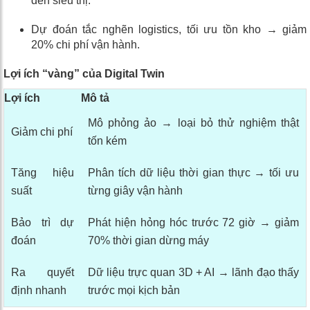
đến siêu thị.
Dự đoán tắc nghẽn logistics, tối ưu tồn kho → giảm
20% chi phí vận hành.
Lợi ích “vàng” của Digital Twin
Lợi ích
Mô tả
Mô phỏng ảo → loại bỏ thử nghiệm thật
Giảm chi phí
tốn kém
Tăng hiệu
Phân tích dữ liệu thời gian thực → tối ưu
suất
từng giây vận hành
Bảo trì dự
Phát hiện hỏng hóc trước 72 giờ → giảm
đoán
70% thời gian dừng máy
Ra quyết
Dữ liệu trực quan 3D + AI → lãnh đạo thấy
định nhanh
trước mọi kịch bản