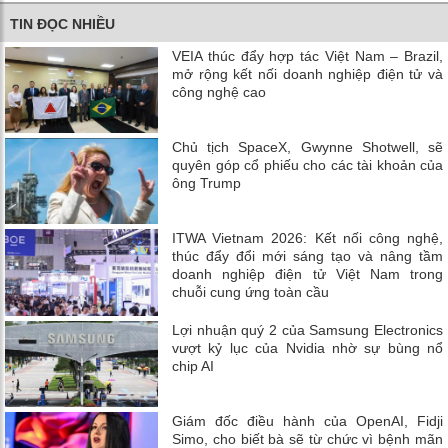
TIN ĐỌC NHIỀU
VEIA thúc đẩy hợp tác Việt Nam – Brazil,
mở rộng kết nối doanh nghiệp điện tử và
công nghệ cao
Chủ tịch SpaceX, Gwynne Shotwell, sẽ
quyên góp cổ phiếu cho các tài khoản của
ông Trump
ITWA Vietnam 2026: Kết nối công nghệ,
thúc đẩy đổi mới sáng tạo và nâng tầm
doanh nghiệp điện tử Việt Nam trong
chuỗi cung ứng toàn cầu
Lợi nhuận quý 2 của Samsung Electronics
vượt kỷ lục của Nvidia nhờ sự bùng nổ
chip AI
Giám đốc điều hành của OpenAI, Fidji
Simo, cho biết bà sẽ từ chức vì bệnh mãn