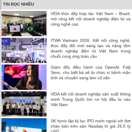
TIN ĐỌC NHIỀU
VEIA thúc đẩy hợp tác Việt Nam – Brazil,
mở rộng kết nối doanh nghiệp điện tử và
công nghệ cao
ITWA Vietnam 2026: Kết nối công nghệ,
thúc đẩy đổi mới sáng tạo và nâng tầm
doanh nghiệp điện tử Việt Nam trong
chuỗi cung ứng toàn cầu
Giám đốc điều hành của OpenAI, Fidji
Simo, cho biết bà sẽ từ chức vì bệnh mãn
tính và chuyển sang làm cố vấn
VEIA kết nối doanh nghiệp sản xuất thông
minh Trung Quốc tìm cơ hội đầu tư vào
Việt Nam
SK hynix lập kỷ lục IPO nước ngoài với đợt
chào bán trên sàn Nasdaq trị giá 26,5 tỷ
USD