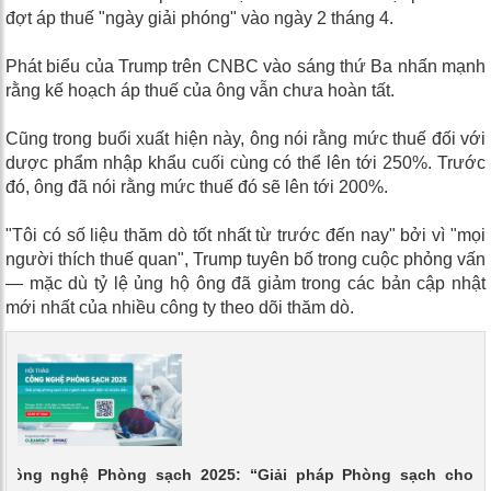
đợt áp thuế "ngày giải phóng" vào ngày 2 tháng 4.
Phát biểu của Trump trên CNBC vào sáng thứ Ba nhấn mạnh
rằng kế hoạch áp thuế của ông vẫn chưa hoàn tất.
Cũng trong buổi xuất hiện này, ông nói rằng mức thuế đối với
dược phẩm nhập khẩu cuối cùng có thể lên tới 250%. Trước
đó, ông đã nói rằng mức thuế đó sẽ lên tới 200%.
"Tôi có số liệu thăm dò tốt nhất từ trước đến nay" bởi vì "mọi
người thích thuế quan", Trump tuyên bố trong cuộc phỏng vấn
— mặc dù tỷ lệ ủng hộ ông đã giảm trong các bản cập nhật
mới nhất của nhiều công ty theo dõi thăm dò.
 Công nghệ Phòng sạch 2025: “Giải pháp Phòng sạch cho