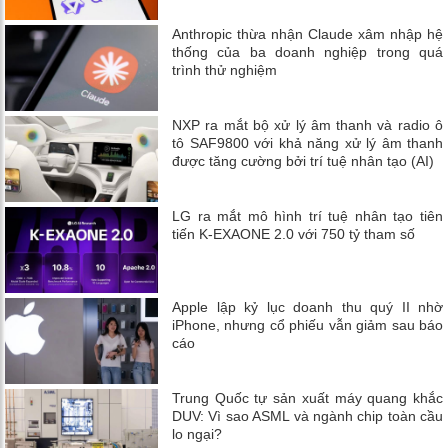
Anthropic thừa nhận Claude xâm nhập hệ
thống của ba doanh nghiệp trong quá
trình thử nghiệm
NXP ra mắt bộ xử lý âm thanh và radio ô
tô SAF9800 với khả năng xử lý âm thanh
được tăng cường bởi trí tuệ nhân tạo (AI)
LG ra mắt mô hình trí tuệ nhân tạo tiên
tiến K-EXAONE 2.0 với 750 tỷ tham số
Apple lập kỷ lục doanh thu quý II nhờ
iPhone, nhưng cổ phiếu vẫn giảm sau báo
cáo
Trung Quốc tự sản xuất máy quang khắc
DUV: Vì sao ASML và ngành chip toàn cầu
lo ngại?