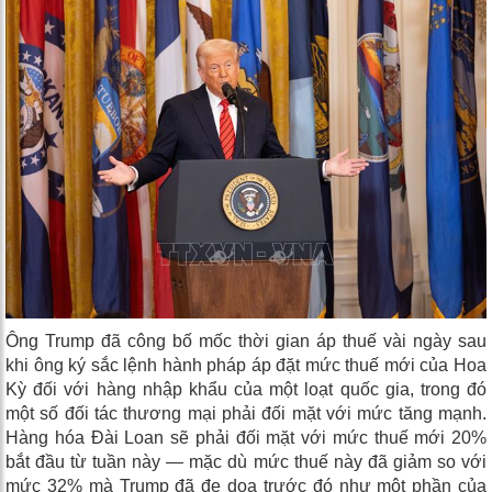
Ông Trump đã công bố mốc thời gian áp thuế vài ngày sau
khi ông ký sắc lệnh hành pháp áp đặt mức thuế mới của Hoa
Kỳ đối với hàng nhập khẩu của một loạt quốc gia, trong đó
một số đối tác thương mại phải đối mặt với mức tăng mạnh.
Hàng hóa Đài Loan sẽ phải đối mặt với mức thuế mới 20%
bắt đầu từ tuần này — mặc dù mức thuế này đã giảm so với
mức 32% mà Trump đã đe dọa trước đó như một phần của