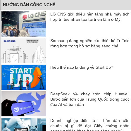
HƯỚNG DẪN CÔNG NGHỆ
LG CNS giới thiệu nền tảng nhà máy tích
hợp trí tuệ nhân tạo tại triển lãm ở Mỹ
Samsung đang nghiên cứu thiết kế TriFold
rộng hơn trong hồ sơ bằng sáng chế
Hiểu thể nào là đúng về Start Up?
DeepSeek V4 chạy trên chip Huawei:
Bước tiến lớn của Trung Quốc trong cuộc
đua AI và bán dẫn
Doanh nghiệp điện tử – bán dẫn cần
chuẩn bị gì để đạt Giấy chứng nhận
doanh nghiệp khoa học và công nghệ?