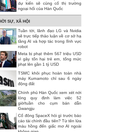
dự kiến ​​sẽ củng cố thị trường
ngoại hối của Hàn Quốc
HỜI SỰ, XÃ HỘI
Tuần tới, lãnh đạo LG và Nvidia
sẽ trực tiếp thảo luận về cơ sở hạ
tầng AI và hợp tác trong lĩnh vực
robot
Meta bị phạt thêm 567 triệu USD
vì gây tổn hại trẻ em, tổng mức
phạt lên gần 1 tỷ USD
TSMC khôi phục hoàn toàn nhà
máy Kumamoto chỉ sau 6 ngày
động đất
Chính phủ Hàn Quốc xem xét nới
lỏng quy định làm việc 52
giờ/tuần cho cụm bán dẫn
Gwangju
Cổ đông SpaceX hỏi gì trước báo
cáo tài chính đầu tiên? Từ tên lửa
màu hồng đến giấc mơ AI ngoài
không gian