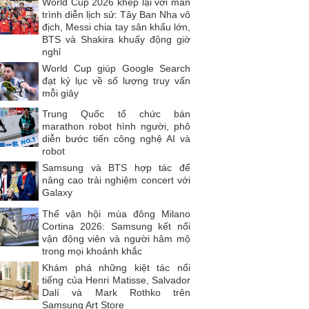
World Cup 2026 khép lại với màn
trình diễn lịch sử: Tây Ban Nha vô
địch, Messi chia tay sân khấu lớn,
BTS và Shakira khuấy động giờ
nghỉ
World Cup giúp Google Search
đạt kỷ lục về số lượng truy vấn
mỗi giây
Trung Quốc tổ chức bán
marathon robot hình người, phô
diễn bước tiến công nghệ AI và
robot
Samsung và BTS hợp tác để
nâng cao trải nghiệm concert với
Galaxy
Thế vận hội mùa đông Milano
Cortina 2026: Samsung kết nối
vận động viên và người hâm mộ
trong mọi khoảnh khắc
Khám phá những kiệt tác nổi
tiếng của Henri Matisse, Salvador
Dalí và Mark Rothko trên
Samsung Art Store