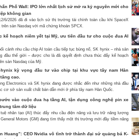
hấn Phố Wall: IPO lớn nhất lịch sử mở ra kỷ nguyên mới cho
iệp không gian
12/6/2026 đã đi vào lịch sử thị trường tài chính toàn cầu khi SpaceX
t trên sàn Nasdaq với mã chứng khoán SPCX.
c kế hoạch niêm yết tại Mỹ, ưu tiên đầu tư cho cuộc đua AI
bối cảnh nhu cầu chip AI toàn cầu tiếp tục bùng nổ, SK hynix – nhà sản
g đầu thế giới – được cho là đã quyết định chưa thúc đẩy kế hoạch
trên sàn Nasdaq của Mỹ.
hynix kỳ vọng đầu tư vào chip tại khu vực tây nam Hàn
tăng cao.
ung Electronics và SK hynix đang được nhắc đến như những nhà đầu
ác cơ sở sản xuất chất bán dẫn mới ở phía tây nam Hàn Quốc.
bước vào cuộc đua hạ tầng AI, tận dụng công nghệ pin xe
trung tâm dữ liệu
í tuệ nhân tạo (AI) thúc đẩy nhu cầu điện năng và lưu trữ năng lượng
 General Motors (GM) đang tìm thấy một thị trường mới đầy tiềm năng
n Huang”: CEO Nvidia vô tình trở thành đại sứ quảng bá K-