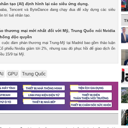
ệ nhân tạo (AI) định hình lại các siêu ứng dụng.
libaba, Tencent và ByteDance đang chạy đua để xây dựng các siêu
n trí tuệ nhân tạo.
T
o thương mại mới nhất đối với Mỹ, Trung Quốc nói Nvidia
 chống độc quyền
c cuộc đàm phán thương mại Trung-Mỹ tại Madrid bao gồm thảo luận
 Cổ phiếu Nvidia giảm tới 2%, nhưng sau đó phục hồi để giao dịch ổn
iều 15/9 tại Mỹ.
AI
GPU
Trung Quốc