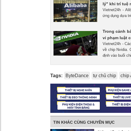
lý" khi trí tu
Vietnet24h - A
ứng dụng dựa trê
Trong cảnh bá
vi phạm luật
Vietnet24h - Cá
về chip Nvidia.
định vào buổi ch
Tags:
ByteDance
tự chủ chip
chip 
TIN KHÁC CÙNG CHUYÊN MỤC