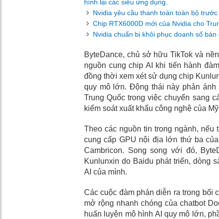
hình lại các siêu ứng dụng.
Nvidia yêu cầu thanh toán toàn bộ trước
Chip RTX6000D mới của Nvidia cho Tru
Nvidia chuẩn bị khôi phục doanh số bán c
ByteDance, chủ sở hữu TikTok và nền
nguồn cung chip AI khi tiến hành đà
đồng thời xem xét sử dụng chip Kunlunx
quy mô lớn. Động thái này phản ánh
Trung Quốc trong việc chuyển sang cá
kiểm soát xuất khẩu công nghệ của Mỹ 
Theo các nguồn tin trong ngành, nếu t
cung cấp GPU nội địa lớn thứ ba của
Cambricon. Song song với đó, ByteD
Kunlunxin do Baidu phát triển, dòng 
AI của mình.
Các cuộc đàm phán diễn ra trong bối 
mở rộng nhanh chóng của chatbot Doub
huấn luyện mô hình AI quy mô lớn, ph