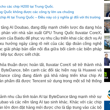
 cho các chip H200 tại Trung Quốc.
ng Quốc không được các công ty lớn ưa chuộng
hip AI tại Trung Quốc – Điều này có ý nghĩa gì đối với thị trường
 tảng AI Doubao, đang đẩy mạnh chiến lược đa dạng hóa
m phán với nhà sản xuất GPU Trung Quốc Iluvatar CoreX,
in của Baidu để phục vụ nhu cầu triển khai các dịch vụ AI
 xu hướng ngày càng rõ nét của các tập đoàn công nghệ
c giải pháp bán dẫn nội địa giữa bối cảnh các biện pháp
tiếp tục được siết chặt.
hỏa thuận được hoàn tất, Iluvatar CoreX sẽ trở thành nhà
 ByteDance, bên cạnh các đối tác hiện nay là Huawei và
ance cũng đang đánh giá khả năng triển khai chip AI
sản phẩm đã được Tencent sử dụng trong một số hệ thống
cảnh nhu cầu tính toán AI tại ByteDance tăng mạnh nhờ sự
ao và các nền tảng AI tạo sinh khác. Khác với các chip
ần lớn đơn đặt hàng mới được cho là tập trung vào các bộ