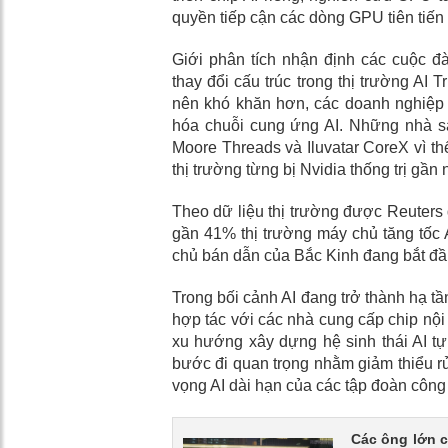
quyền tiếp cận các dòng GPU tiên tiến
Giới phân tích nhận định các cuộc 
thay đổi cấu trúc trong thị trường AI 
nên khó khăn hơn, các doanh nghiệp 
hóa chuỗi cung ứng AI. Những nhà s
Moore Threads và Iluvatar CoreX vì t
thị trường từng bị Nvidia thống trị gần 
Theo dữ liệu thị trường được Reuters 
gần 41% thị trường máy chủ tăng tốc 
chủ bán dẫn của Bắc Kinh đang bắt đầu
Trong bối cảnh AI đang trở thành hạ t
hợp tác với các nhà cung cấp chip nộ
xu hướng xây dựng hệ sinh thái AI t
bước đi quan trọng nhằm giảm thiểu rủi
vọng AI dài hạn của các tập đoàn côn
Các ông lớn 