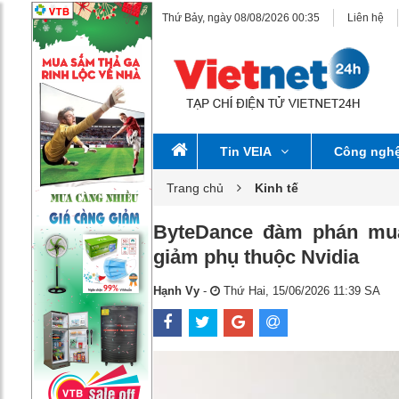
Thứ Bảy, ngày 08/08/2026 00:35
Liên hệ
Tin VEIA
Công ngh
Trang chủ
Kinh tế
ByteDance đàm phán mua 
giảm phụ thuộc Nvidia
Hạnh Vy
-
Thứ Hai, 15/06/2026 11:39 SA