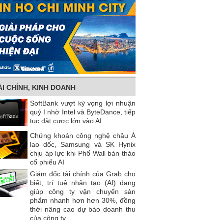
ÀI CHÍNH, KINH DOANH
SoftBank vượt kỳ vọng lợi nhuận
quý I nhờ Intel và ByteDance, tiếp
tục đặt cược lớn vào AI
Chứng khoán công nghệ châu Á
lao dốc, Samsung và SK Hynix
chịu áp lực khi Phố Wall bán tháo
cổ phiếu AI
Giám đốc tài chính của Grab cho
biết, trí tuệ nhân tạo (AI) đang
giúp công ty vận chuyển sản
phẩm nhanh hơn hơn 30%, đồng
thời nâng cao dự báo doanh thu
của công ty