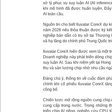
xử lý phục vụ suy luận AI (AI inferenc
khi mô hình đã được huấn luyện. Đây 
AI toàn cầu.
Nguồn tin cho biết Iluvatar CoreX dự k
năm 2026 nếu thỏa thuận được ký kết.
nghiệp bán dẫn có trụ sở tại Thượng 
và hạ tầng do chính phủ Trung Quốc tri
Iluvatar CoreX hiện được xem là một 
Doanh nghiệp này phát triển dòng chi
suy luận AI. Sau khi niêm yết tại Hon
thu và sản lượng chip nhờ nhu cầu ngà
Đáng chú ý, thông tin về cuộc đàm phán
chính khi cổ phiếu Iluvatar CoreX tă
công bố.
Chiến lược mở rộng nguồn cung chip A
cung cấp trong nước. Trong những t
triển chip AI riêng, nghiên cứu CPU tù