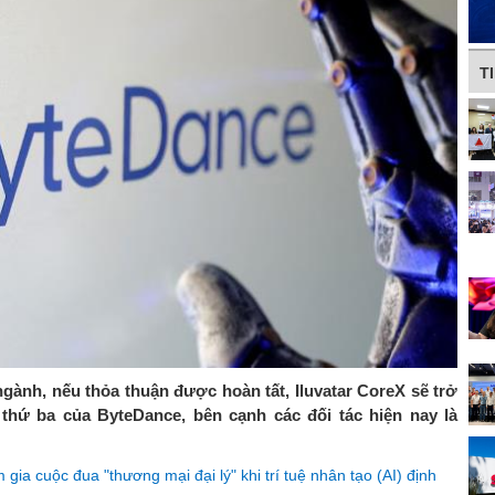
T
ngành, nếu thỏa thuận được hoàn tất, Iluvatar CoreX sẽ trở
thứ ba của ByteDance, bên cạnh các đối tác hiện nay là
ia cuộc đua "thương mại đại lý" khi trí tuệ nhân tạo (AI) định