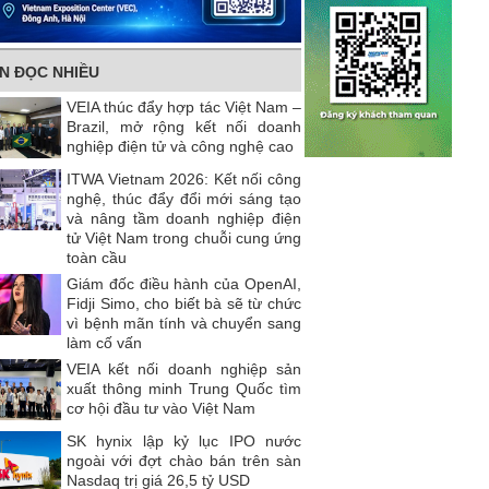
IN ĐỌC NHIỀU
VEIA thúc đẩy hợp tác Việt Nam –
Brazil, mở rộng kết nối doanh
nghiệp điện tử và công nghệ cao
ITWA Vietnam 2026: Kết nối công
nghệ, thúc đẩy đổi mới sáng tạo
và nâng tầm doanh nghiệp điện
tử Việt Nam trong chuỗi cung ứng
toàn cầu
Giám đốc điều hành của OpenAI,
Fidji Simo, cho biết bà sẽ từ chức
vì bệnh mãn tính và chuyển sang
làm cố vấn
VEIA kết nối doanh nghiệp sản
xuất thông minh Trung Quốc tìm
cơ hội đầu tư vào Việt Nam
SK hynix lập kỷ lục IPO nước
ngoài với đợt chào bán trên sàn
Nasdaq trị giá 26,5 tỷ USD