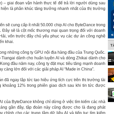
e) – giai đoạn vận hành thực tế để trả lời người dùng sau
hiện là phân khúc tăng trưởng nhanh nhất của thị trường
iến sẽ cung cấp ít nhất 50.000 chip AI cho ByteDance trong
 Đây sẽ là cột mốc thương mại quan trọng đối với doanh
Hải, vốn trước đây chủ yếu phục vụ các dự án công nghệ
ển khai.
T
trong những công ty GPU nội địa hàng đầu của Trung Quốc.
p Tiangai dành cho huấn luyện AI và dòng Zhikai dành cho
g Kong đầu năm nay, công ty đặt mục tiêu tăng mạnh doanh
y càng lớn đối với các giải pháp AI “Made in China”.
 đã ngay lập tức tạo hiệu ứng tích cực trên thị trường tài
ng khoảng 12% trong phiên giao dịch sau khi tin tức được
I của ByteDance không chỉ dừng ở việc tìm kiếm các nhà
háng gần đây, tập đoàn này cũng được cho là đang phát
y chỉnh cho các trung tâm dữ liệu AI và tiếp tục tìm kiếm