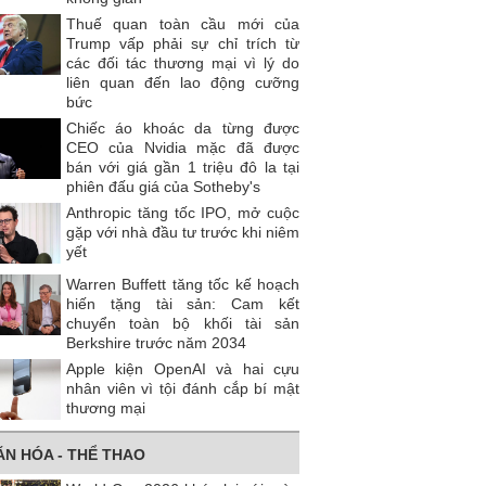
Thuế quan toàn cầu mới của
Trump vấp phải sự chỉ trích từ
các đối tác thương mại vì lý do
liên quan đến lao động cưỡng
bức
Chiếc áo khoác da từng được
CEO của Nvidia mặc đã được
bán với giá gần 1 triệu đô la tại
phiên đấu giá của Sotheby's
Anthropic tăng tốc IPO, mở cuộc
gặp với nhà đầu tư trước khi niêm
yết
Warren Buffett tăng tốc kế hoạch
hiến tặng tài sản: Cam kết
chuyển toàn bộ khối tài sản
Berkshire trước năm 2034
Apple kiện OpenAI và hai cựu
nhân viên vì tội đánh cắp bí mật
thương mại
ĂN HÓA - THỂ THAO