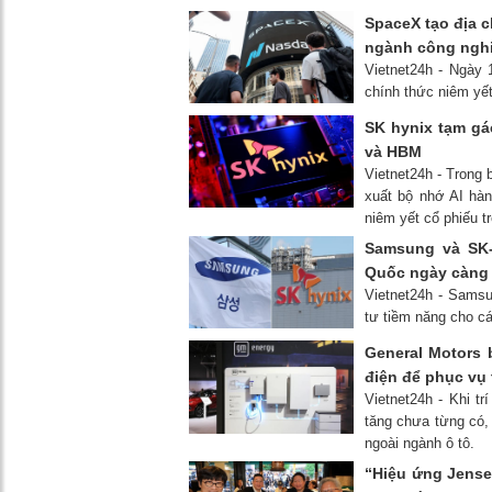
SpaceX tạo địa c
ngành công ngh
Vietnet24h - Ngày 
chính thức niêm yế
SK hynix tạm gá
và HBM
Vietnet24h - Trong 
xuất bộ nhớ AI hàn
niêm yết cổ phiếu 
Samsung và SK-
Quốc ngày càng 
Vietnet24h - Sams
tư tiềm năng cho c
General Motors 
điện để phục vụ 
Vietnet24h - Khi tr
tăng chưa từng có,
ngoài ngành ô tô.
“Hiệu ứng Jense