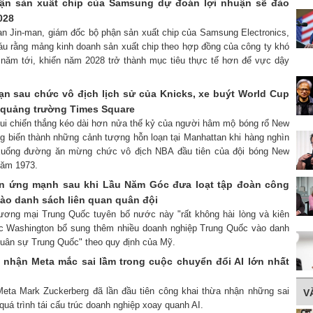
ận sản xuất chip của Samsung dự đoán lợi nhuận sẽ đảo
028
an Jin-man, giám đốc bộ phận sản xuất chip của Samsung Electronics,
áu rằng mảng kinh doanh sản xuất chip theo hợp đồng của công ty khó
o năm tới, khiến năm 2028 trở thành mục tiêu thực tế hơn để vực dậy
ạn sau chức vô địch lịch sử của Knicks, xe buýt World Cup
a quảng trường Times Square
vui chiến thắng kéo dài hơn nửa thế kỷ của người hâm mộ bóng rổ New
g biến thành những cảnh tượng hỗn loạn tại Manhattan khi hàng nghìn
 xuống đường ăn mừng chức vô địch NBA đầu tiên của đội bóng New
năm 1973.
n ứng mạnh sau khi Lầu Năm Góc đưa loạt tập đoàn công
ào danh sách liên quan quân đội
ương mại Trung Quốc tuyên bố nước này "rất không hài lòng và kiên
ệc Washington bổ sung thêm nhiều doanh nghiệp Trung Quốc vào danh
quân sự Trung Quốc" theo quy định của Mỹ.
 nhận Meta mắc sai lầm trong cuộc chuyển đổi AI lớn nhất
eta Mark Zuckerberg đã lần đầu tiên công khai thừa nhận những sai
V
 quá trình tái cấu trúc doanh nghiệp xoay quanh AI.