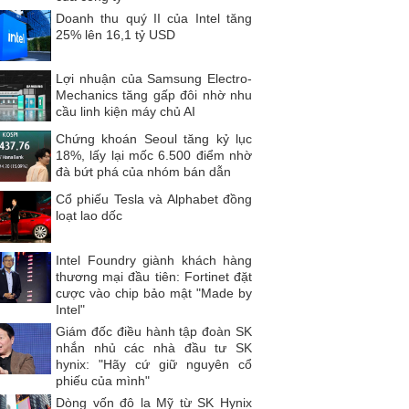
Doanh thu quý II của Intel tăng
25% lên 16,1 tỷ USD
Lợi nhuận của Samsung Electro-
Mechanics tăng gấp đôi nhờ nhu
cầu linh kiện máy chủ AI
Chứng khoán Seoul tăng kỷ lục
18%, lấy lại mốc 6.500 điểm nhờ
đà bứt phá của nhóm bán dẫn
Cổ phiếu Tesla và Alphabet đồng
loạt lao dốc
Intel Foundry giành khách hàng
thương mại đầu tiên: Fortinet đặt
cược vào chip bảo mật "Made by
Intel"
Giám đốc điều hành tập đoàn SK
nhắn nhủ các nhà đầu tư SK
hynix: "Hãy cứ giữ nguyên cổ
phiếu của mình"
Dòng vốn đô la Mỹ từ SK Hynix