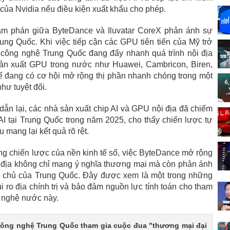
 của Nvidia nếu điều kiện xuất khẩu cho phép.
đàm phán giữa ByteDance và Iluvatar CoreX phản ánh sự
Trung Quốc. Khi việc tiếp cận các GPU tiên tiến của Mỹ trở
công nghệ Trung Quốc đang đẩy nhanh quá trình nội địa
ản xuất GPU trong nước như Huawei, Cambricon, Biren,
hế đang có cơ hội mở rộng thị phần nhanh chóng trong một
như tuyệt đối.
dẫn lại, các nhà sản xuất chip AI và GPU nội địa đã chiếm
AI tại Trung Quốc trong năm 2025, cho thấy chiến lược tự
 mang lại kết quả rõ rệt.
ầng chiến lược của nền kinh tế số, việc ByteDance mở rộng
i địa không chỉ mang ý nghĩa thương mại mà còn phản ánh
ự chủ của Trung Quốc. Đây được xem là một trong những
 ro địa chính trị và bảo đảm nguồn lực tính toán cho tham
g nghệ nước này.
công nghệ Trung Quốc tham gia cuộc đua "thương mại đại