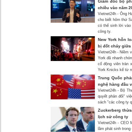
Giám đốc bộ ph
chiều vào năm 2
Vietnet24h - Ông H
cho biết hôm thứ S
có thể sinh lời và
công ty.
New York hỗn lo
bị đốt cháy giữ
Vietnet24h - Niềm 
York đã nhanh chón
cổ động viên tràn
York Knicks kể từ 
Trung Quốc phả
nghệ hàng đầu v
Vietnet24h - Bộ Th
quyết phản đối" vi
sách "các công ty 
Zuckerberg thừa
lịch sử công ty
Vietnet24h - CEO M
lầm phát sinh trong