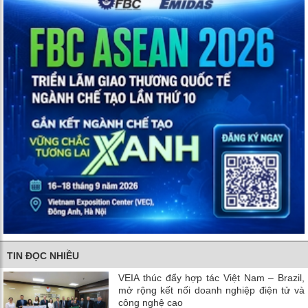
TIN ĐỌC NHIỀU
VEIA thúc đẩy hợp tác Việt Nam – Brazil,
mở rộng kết nối doanh nghiệp điện tử và
công nghệ cao