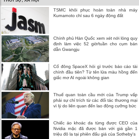
TSMC khôi phục hoàn toàn nhà máy
Kumamoto chỉ sau 6 ngày động đất
Chính phủ Hàn Quốc xem xét nới lỏng quy
định làm việc 52 giờ/tuần cho cụm bán
dẫn Gwangju
Cổ đông SpaceX hỏi gì trước báo cáo tài
chính đầu tiên? Từ tên lửa màu hồng đến
giấc mơ AI ngoài không gian
Thuế quan toàn cầu mới của Trump vấp
phải sự chỉ trích từ các đối tác thương mại
vì lý do liên quan đến lao động cưỡng bức
Chiếc áo khoác da từng được CEO của
Nvidia mặc đã được bán với giá gần 1
triệu đô la tại phiên đấu giá của Sotheby's