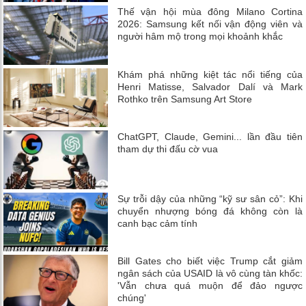
Thế vận hội mùa đông Milano Cortina
2026: Samsung kết nối vận động viên và
người hâm mộ trong mọi khoảnh khắc
Khám phá những kiệt tác nổi tiếng của
Henri Matisse, Salvador Dalí và Mark
Rothko trên Samsung Art Store
ChatGPT, Claude, Gemini... lần đầu tiên
tham dự thi đấu cờ vua
Sự trỗi dậy của những “kỹ sư sân cỏ”: Khi
chuyển nhượng bóng đá không còn là
canh bạc cảm tính
Bill Gates cho biết việc Trump cắt giảm
ngân sách của USAID là vô cùng tàn khốc:
'Vẫn chưa quá muộn để đảo ngược
chúng'