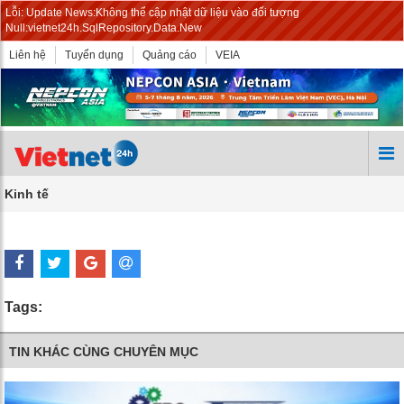
Lỗi: Update News:Không thể cập nhật dữ liệu vào đối tượng
Null:vietnet24h.SqlRepository.Data.New
Liên hệ
Tuyển dụng
Quảng cáo
VEIA
Kinh tế
Tags:
TIN KHÁC CÙNG CHUYÊN MỤC