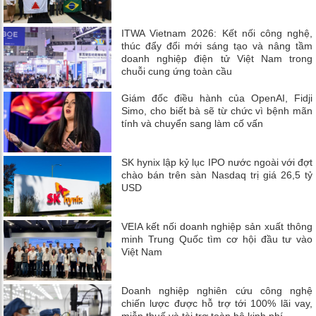
ITWA Vietnam 2026: Kết nối công nghệ,
thúc đẩy đổi mới sáng tạo và nâng tầm
doanh nghiệp điện tử Việt Nam trong
chuỗi cung ứng toàn cầu
Giám đốc điều hành của OpenAI, Fidji
Simo, cho biết bà sẽ từ chức vì bệnh mãn
tính và chuyển sang làm cố vấn
SK hynix lập kỷ lục IPO nước ngoài với đợt
chào bán trên sàn Nasdaq trị giá 26,5 tỷ
USD
VEIA kết nối doanh nghiệp sản xuất thông
minh Trung Quốc tìm cơ hội đầu tư vào
Việt Nam
Doanh nghiệp nghiên cứu công nghệ
chiến lược được hỗ trợ tới 100% lãi vay,
miễn thuế và tài trợ toàn bộ kinh phí