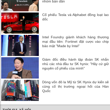
nhóm bán dẫn
Cổ phiếu Tesla và Alphabet đồng loạt lao
dốc
Intel Foundry giành khách hàng thương
mại đầu tiên: Fortinet đặt cược vào chip
bảo mật "Made by Intel"
Giám đốc điều hành tập đoàn SK nhắn
nhủ các nhà đầu tư SK hynix: "Hãy cứ giữ
nguyên cổ phiếu của mình"
Dòng vốn đô la Mỹ từ SK Hynix dự kiến ​​sẽ
củng cố thị trường ngoại hối của Hàn
Quốc
THỜI SỰ, XÃ HỘI