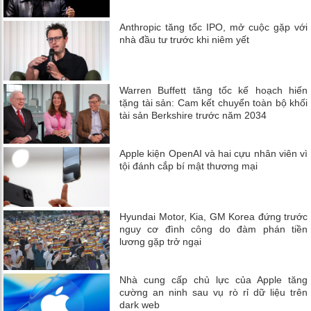
Anthropic tăng tốc IPO, mở cuộc gặp với
nhà đầu tư trước khi niêm yết
Warren Buffett tăng tốc kế hoạch hiến
tặng tài sản: Cam kết chuyển toàn bộ khối
tài sản Berkshire trước năm 2034
Apple kiện OpenAI và hai cựu nhân viên vì
tội đánh cắp bí mật thương mại
Hyundai Motor, Kia, GM Korea đứng trước
nguy cơ đình công do đàm phán tiền
lương gặp trở ngại
Nhà cung cấp chủ lực của Apple tăng
cường an ninh sau vụ rò rỉ dữ liệu trên
dark web