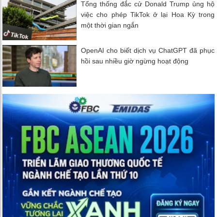
Tổng thống đắc cử Donald Trump ủng hộ
việc cho phép TikTok ở lại Hoa Kỳ trong
một thời gian ngắn
OpenAI cho biết dịch vụ ChatGPT đã phục
hồi sau nhiều giờ ngừng hoạt động