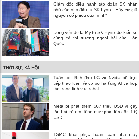
Giám đốc điều hành tập đoàn SK nhắn
nhủ các nhà đầu tư SK hynix: "Hãy cứ giữ
nguyên cổ phiếu của mình"
Dòng vốn đô la Mỹ từ SK Hynix dự kiến ​​sẽ
củng cố thị trường ngoại hối của Hàn
Quốc
THỜI SỰ, XÃ HỘI
Tuần tới, lãnh đạo LG và Nvidia sẽ trực
tiếp thảo luận về cơ sở hạ tầng AI và hợp
tác trong lĩnh vực robot
Meta bị phạt thêm 567 triệu USD vì gây
tổn hại trẻ em, tổng mức phạt lên gần 1 tỷ
USD
TSMC khôi phục hoàn toàn nhà máy