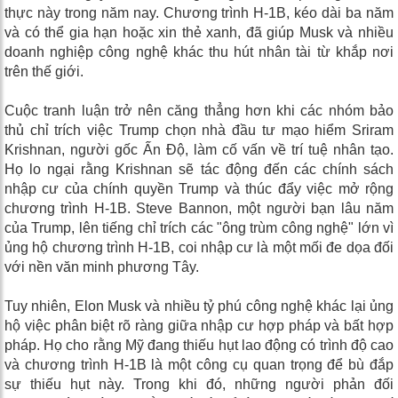
thực này trong năm nay. Chương trình H-1B, kéo dài ba năm
và có thể gia hạn hoặc xin thẻ xanh, đã giúp Musk và nhiều
doanh nghiệp công nghệ khác thu hút nhân tài từ khắp nơi
trên thế giới.
Cuộc tranh luận trở nên căng thẳng hơn khi các nhóm bảo
thủ chỉ trích việc Trump chọn nhà đầu tư mạo hiểm Sriram
Krishnan, người gốc Ấn Độ, làm cố vấn về trí tuệ nhân tạo.
Họ lo ngại rằng Krishnan sẽ tác động đến các chính sách
nhập cư của chính quyền Trump và thúc đẩy việc mở rộng
chương trình H-1B. Steve Bannon, một người bạn lâu năm
của Trump, lên tiếng chỉ trích các "ông trùm công nghệ" lớn vì
ủng hộ chương trình H-1B, coi nhập cư là một mối đe dọa đối
với nền văn minh phương Tây.
Tuy nhiên, Elon Musk và nhiều tỷ phú công nghệ khác lại ủng
hộ việc phân biệt rõ ràng giữa nhập cư hợp pháp và bất hợp
pháp. Họ cho rằng Mỹ đang thiếu hụt lao động có trình độ cao
và chương trình H-1B là một công cụ quan trọng để bù đắp
sự thiếu hụt này. Trong khi đó, những người phản đối