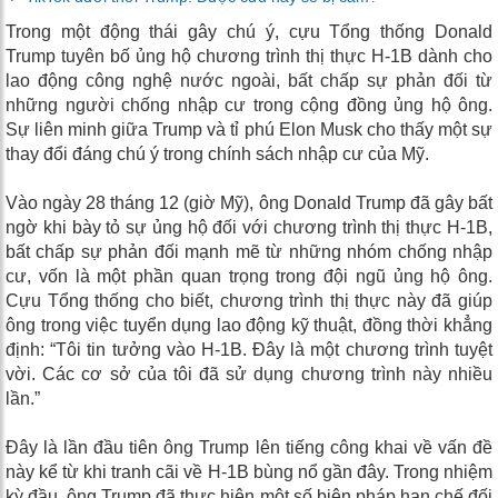
Trong một động thái gây chú ý, cựu Tổng thống Donald
Trump tuyên bố ủng hộ chương trình thị thực H-1B dành cho
lao động công nghệ nước ngoài, bất chấp sự phản đối từ
những người chống nhập cư trong cộng đồng ủng hộ ông.
Sự liên minh giữa Trump và tỉ phú Elon Musk cho thấy một sự
thay đổi đáng chú ý trong chính sách nhập cư của Mỹ.
Vào ngày 28 tháng 12 (giờ Mỹ), ông Donald Trump đã gây bất
ngờ khi bày tỏ sự ủng hộ đối với chương trình thị thực H-1B,
bất chấp sự phản đối mạnh mẽ từ những nhóm chống nhập
cư, vốn là một phần quan trọng trong đội ngũ ủng hộ ông.
Cựu Tổng thống cho biết, chương trình thị thực này đã giúp
ông trong việc tuyển dụng lao động kỹ thuật, đồng thời khẳng
định: “Tôi tin tưởng vào H-1B. Đây là một chương trình tuyệt
vời. Các cơ sở của tôi đã sử dụng chương trình này nhiều
lần.”
Đây là lần đầu tiên ông Trump lên tiếng công khai về vấn đề
này kể từ khi tranh cãi về H-1B bùng nổ gần đây. Trong nhiệm
kỳ đầu, ông Trump đã thực hiện một số biện pháp hạn chế đối