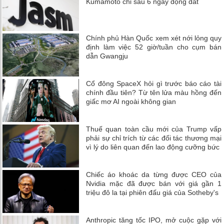
Kumamoto chỉ sau 6 ngày động đất
Chính phủ Hàn Quốc xem xét nới lỏng quy
định làm việc 52 giờ/tuần cho cụm bán
dẫn Gwangju
Cổ đông SpaceX hỏi gì trước báo cáo tài
chính đầu tiên? Từ tên lửa màu hồng đến
giấc mơ AI ngoài không gian
Thuế quan toàn cầu mới của Trump vấp
phải sự chỉ trích từ các đối tác thương mại
vì lý do liên quan đến lao động cưỡng bức
Chiếc áo khoác da từng được CEO của
Nvidia mặc đã được bán với giá gần 1
triệu đô la tại phiên đấu giá của Sotheby's
Anthropic tăng tốc IPO, mở cuộc gặp với