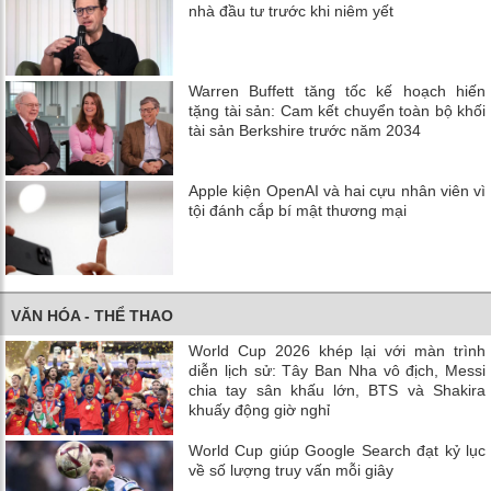
nhà đầu tư trước khi niêm yết
Warren Buffett tăng tốc kế hoạch hiến
tặng tài sản: Cam kết chuyển toàn bộ khối
tài sản Berkshire trước năm 2034
Apple kiện OpenAI và hai cựu nhân viên vì
tội đánh cắp bí mật thương mại
VĂN HÓA - THỂ THAO
World Cup 2026 khép lại với màn trình
diễn lịch sử: Tây Ban Nha vô địch, Messi
chia tay sân khấu lớn, BTS và Shakira
khuấy động giờ nghỉ
World Cup giúp Google Search đạt kỷ lục
về số lượng truy vấn mỗi giây