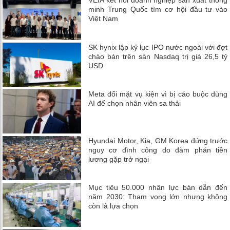
VEIA kết nối doanh nghiệp sản xuất thông
minh Trung Quốc tìm cơ hội đầu tư vào
Việt Nam
SK hynix lập kỷ lục IPO nước ngoài với đợt
chào bán trên sàn Nasdaq trị giá 26,5 tỷ
USD
Meta đối mặt vụ kiện vì bị cáo buộc dùng
AI để chọn nhân viên sa thải
Hyundai Motor, Kia, GM Korea đứng trước
nguy cơ đình công do đàm phán tiền
lương gặp trở ngại
Mục tiêu 50.000 nhân lực bán dẫn đến
năm 2030: Tham vọng lớn nhưng không
còn là lựa chọn