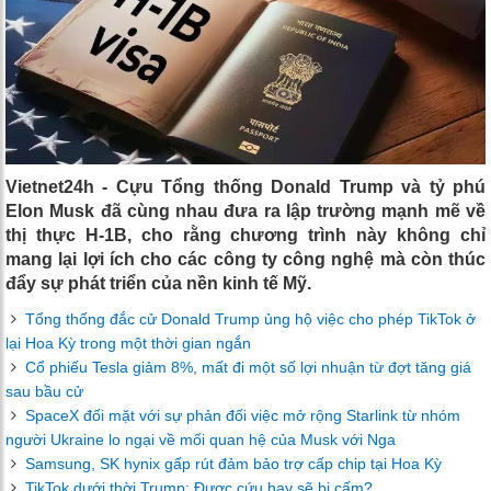
Vietnet24h - Cựu Tổng thống Donald Trump và tỷ phú
Elon Musk đã cùng nhau đưa ra lập trường mạnh mẽ về
thị thực H-1B, cho rằng chương trình này không chỉ
mang lại lợi ích cho các công ty công nghệ mà còn thúc
đẩy sự phát triển của nền kinh tế Mỹ.
Tổng thống đắc cử Donald Trump ủng hộ việc cho phép TikTok ở
lại Hoa Kỳ trong một thời gian ngắn
Cổ phiếu Tesla giảm 8%, mất đi một số lợi nhuận từ đợt tăng giá
sau bầu cử
SpaceX đối mặt với sự phản đối việc mở rộng Starlink từ nhóm
người Ukraine lo ngại về mối quan hệ của Musk với Nga
Samsung, SK hynix gấp rút đảm bảo trợ cấp chip tại Hoa Kỳ
TikTok dưới thời Trump: Được cứu hay sẽ bị cấm?