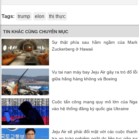
Tags:
trump
elon
thị thực
TIN KHÁC CÙNG CHUYÊN MỤC
Sự thật phía sau hầm ngầm của Mark
Zuckerberg ở Hawaii
Vụ tai nạn máy bay Jeju Air gây ra trò đổ lỗi
giữa hãng hàng không và Boeing
Cuộc tấn công mạng quy mô lớn của Nga
vào hệ thống đăng ký quốc gia Ukraine
Jeju Air sẽ phải đối mặt với các cuộc thanh
tra an toàn nghiêm ngặt do liên tục gặp sự