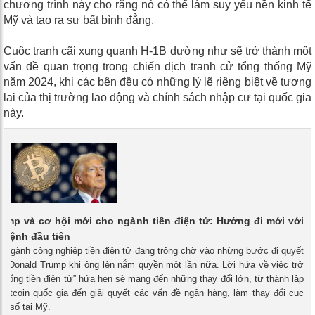
chương trình này cho rằng nó có thể làm suy yếu nền kinh tế
Mỹ và tạo ra sự bất bình đẳng.
Cuộc tranh cãi xung quanh H-1B dường như sẽ trở thành một
vấn đề quan trọng trong chiến dịch tranh cử tổng thống Mỹ
năm 2024, khi các bên đều có những lý lẽ riêng biệt về tương
lai của thị trường lao động và chính sách nhập cư tại quốc gia
này.
ump và cơ hội mới cho ngành tiền điện tử: Hướng đi mới với
 lệnh đầu tiên
- Ngành công nghiệp tiền điện tử đang trông chờ vào những bước đi quyết
ng Donald Trump khi ông lên nắm quyền một lần nữa. Lời hứa về việc trở
 thống tiền điện tử” hứa hẹn sẽ mang đến những thay đổi lớn, từ thành lập
Bitcoin quốc gia đến giải quyết các vấn đề ngân hàng, làm thay đổi cục
nh số tại Mỹ.