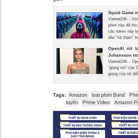
Squid Game mù
Vietnet24h - Vớ
phim này đã thu 
các token này bị
đảo "rút thảm" tr
OpenAI rút l
Johansson tro
Vietnet24h - O
“giọng nói” của 
giọng của nữ diễ
Tags:
Amazon
loạt phim Bond
Phi
tuyến
Prime Video
Amazon P