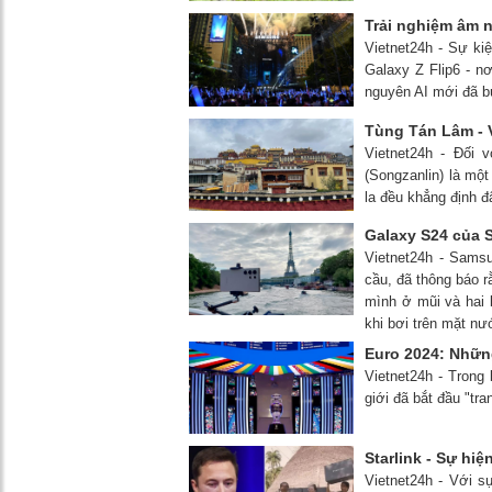
Trải nghiệm âm 
Vietnet24h - Sự ki
Galaxy Z Flip6 - nơ
nguyên AI mới đã b
Tùng Tán Lâm - V
Vietnet24h - Đối 
(Songzanlin) là mộ
la đều khẳng định đ
Galaxy S24 của S
Vietnet24h - Samsu
cầu, đã thông báo r
mình ở mũi và hai 
khi bơi trên mặt nư
Euro 2024: Nhữn
Vietnet24h - Trong 
giới đã bắt đầu "tra
Starlink - Sự hi
Vietnet24h - Với s