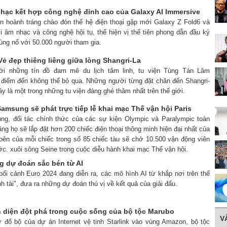
nhạc kết hợp công nghệ đỉnh cao của Galaxy AI Immersive
ện hoành tráng chào đón thế hệ điện thoại gập mới Galaxy Z Fold6 và
i âm nhạc và công nghệ hội tụ, thể hiện vị thế tiên phong dẫn đầu kỷ
ùng nổ với 50.000 người tham gia.
ẻ đẹp thiêng liêng giữa lòng Shangri-La
với những tín đồ đam mê du lịch tâm linh, tu viện Tùng Tán Lâm
t điểm đến không thể bỏ qua. Những người từng đặt chân đến Shangri-
ây là một trong những tu viện đáng ghé thăm nhất trên thế giới.
amsung sẽ phát trực tiếp lễ khai mạc Thế vận hội Paris
ng, đối tác chính thức của các sự kiện Olympic và Paralympic toàn
ằng họ sẽ lắp đặt hơn 200 chiếc điện thoại thông minh hiện đại nhất của
bên của mỗi chiếc trong số 85 chiếc tàu sẽ chở 10.500 vận động viên
ớc. xuôi sông Seine trong cuộc diễu hành khai mạc Thế vận hội.
g dự đoán sắc bén từ AI
bối cảnh Euro 2024 đang diễn ra, các mô hình AI từ khắp nơi trên thế
nh tài", đưa ra những dự đoán thú vị về kết quả của giải đấu.
ện diện đột phá trong cuộc sống của bộ tộc Marubo
V
ự đổ bộ của dự án Internet vệ tinh Starlink vào vùng Amazon, bộ tộc