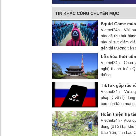
TIN KHÁC CÙNG CHUYÊN MỤC
Squid Game mùa 
Vietnet24h - Với s
này đã thu hút hàng
này bị sụt giảm giá
trên thị trường tiền 
Lễ chùa thời cô
Vietnet24h - Chùa Z
nghệ thanh toán QR
thống.
TikTok gặp rắc r
Vietnet24h - Vừa q
pháp lý về nội dung
các nền tảng mạng 
Hoàn thiện hạ tầ
Vietnet24h - Vừa q
động (BTS) tại khu
Bảo Yên, tỉnh Lào C