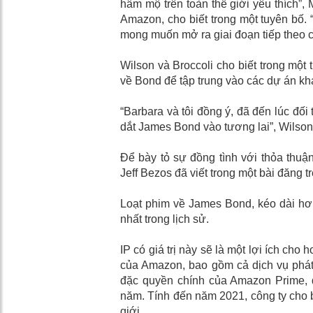
hâm mộ trên toàn thế giới yêu thích”
Amazon, cho biết trong một tuyên bố. “
mong muốn mở ra giai đoạn tiếp theo củ
Wilson và Broccoli cho biết trong một
về Bond để tập trung vào các dự án kh
“Barbara và tôi đồng ý, đã đến lúc đố
dắt James Bond vào tương lai”, Wilson 
Để bày tỏ sự đồng tình với thỏa thuậ
Jeff Bezos đã viết trong một bài đăng t
Loạt phim về James Bond, kéo dài hơn
nhất trong lịch sử.
IP có giá trị này sẽ là một lợi ích cho 
của Amazon, bao gồm cả dịch vụ phát 
đặc quyền chính của Amazon Prime, dị
năm. Tính đến năm 2021, công ty cho b
giới.