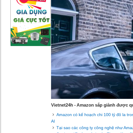
Vietnet24h - Amazon sắp giành được qu
Amazon có kế hoạch chi 100 tỷ đô la tr
AI
Tại sao các công ty công nghệ như Ama