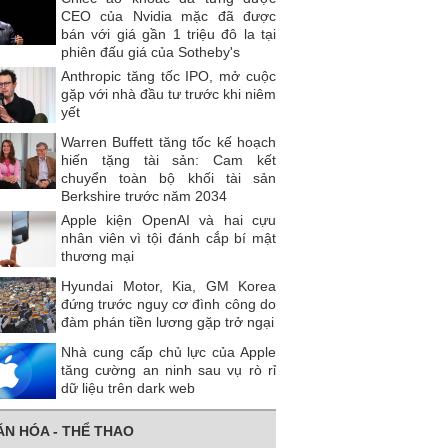
CEO của Nvidia mặc đã được
bán với giá gần 1 triệu đô la tại
phiên đấu giá của Sotheby's
Anthropic tăng tốc IPO, mở cuộc
gặp với nhà đầu tư trước khi niêm
yết
Warren Buffett tăng tốc kế hoạch
hiến tặng tài sản: Cam kết
chuyển toàn bộ khối tài sản
Berkshire trước năm 2034
Apple kiện OpenAI và hai cựu
nhân viên vì tội đánh cắp bí mật
thương mại
Hyundai Motor, Kia, GM Korea
đứng trước nguy cơ đình công do
đàm phán tiền lương gặp trở ngại
Nhà cung cấp chủ lực của Apple
tăng cường an ninh sau vụ rò rỉ
dữ liệu trên dark web
ĂN HÓA - THỂ THAO