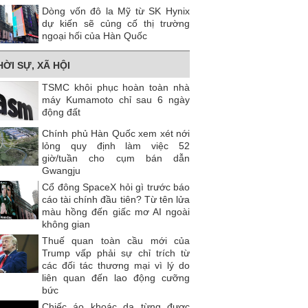
Dòng vốn đô la Mỹ từ SK Hynix
dự kiến ​​sẽ củng cố thị trường
ngoại hối của Hàn Quốc
HỜI SỰ, XÃ HỘI
TSMC khôi phục hoàn toàn nhà
máy Kumamoto chỉ sau 6 ngày
động đất
Chính phủ Hàn Quốc xem xét nới
lỏng quy định làm việc 52
giờ/tuần cho cụm bán dẫn
Gwangju
Cổ đông SpaceX hỏi gì trước báo
cáo tài chính đầu tiên? Từ tên lửa
màu hồng đến giấc mơ AI ngoài
không gian
Thuế quan toàn cầu mới của
Trump vấp phải sự chỉ trích từ
các đối tác thương mại vì lý do
liên quan đến lao động cưỡng
bức
Chiếc áo khoác da từng được