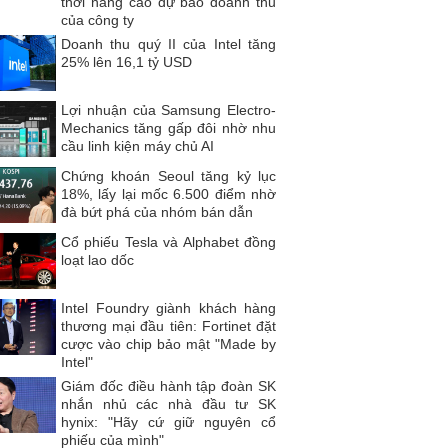
thời nâng cao dự báo doanh thu
của công ty
Doanh thu quý II của Intel tăng
25% lên 16,1 tỷ USD
Lợi nhuận của Samsung Electro-
Mechanics tăng gấp đôi nhờ nhu
cầu linh kiện máy chủ AI
Chứng khoán Seoul tăng kỷ lục
18%, lấy lại mốc 6.500 điểm nhờ
đà bứt phá của nhóm bán dẫn
Cổ phiếu Tesla và Alphabet đồng
loạt lao dốc
Intel Foundry giành khách hàng
thương mại đầu tiên: Fortinet đặt
cược vào chip bảo mật "Made by
Intel"
Giám đốc điều hành tập đoàn SK
nhắn nhủ các nhà đầu tư SK
hynix: "Hãy cứ giữ nguyên cổ
phiếu của mình"