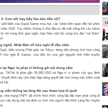
2: Cơn sốt hay bẫy lừa đảo tiền số?
T
ự phổ biến của Squid Game mùa hai, các token liên quan đến bộ phim
 triệu USD. Tuy nhiên, không ít nhà đầu tư đã mất trắng khi các token
 trị chỉ trong thời gian ngắn, báo hiệu một làn sóng lừa đảo "rút thảm"
số.
ng nghệ: Nhật Bản số hóa nghi lễ đầu năm
ojoji, biểu tượng Phật giáo tại Tokyo, đang tiên phong tích hợp công
 cho nghi lễ Saisen, vừa tiện lợi vừa giữ nguyên tinh thần truyền
ối tại Nga: bị phạt vì không gỡ nội dung cấm
ua, TikTok bị phạt gần 30.000 USD tại Nga vì vi phạm các quy định
. Quyết định này cho thấy Nga đang quyết liệt hơn trong việc kiểm soát
xã hội.
ng viễn thông tại làng Nủ sau thảm họa lũ quét
ua, nhà mạng VNPT đã chính thức khởi công lắp đặt trạm phát sóng di
 vực xây dựng bản tái định cư mới cho người dân thôn Làng Nủ, huyện
ai.