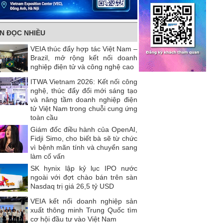
IN ĐỌC NHIỀU
VEIA thúc đẩy hợp tác Việt Nam –
Brazil, mở rộng kết nối doanh
nghiệp điện tử và công nghệ cao
ITWA Vietnam 2026: Kết nối công
nghệ, thúc đẩy đổi mới sáng tạo
và nâng tầm doanh nghiệp điện
tử Việt Nam trong chuỗi cung ứng
toàn cầu
Giám đốc điều hành của OpenAI,
Fidji Simo, cho biết bà sẽ từ chức
vì bệnh mãn tính và chuyển sang
làm cố vấn
SK hynix lập kỷ lục IPO nước
ngoài với đợt chào bán trên sàn
Nasdaq trị giá 26,5 tỷ USD
VEIA kết nối doanh nghiệp sản
xuất thông minh Trung Quốc tìm
cơ hội đầu tư vào Việt Nam