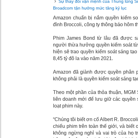
Sự thay đổi vận mệnh của Thung lũng Silic
Broadcom tận hưởng mức tăng kỷ lục
Amazon chuẩn bị nắm quyền kiểm soá
đình Broccoli, công ty thông báo hôm 
Phim James Bond từ lâu đã được sản
người thừa hưởng quyền kiểm soát từ c
hiện sẽ trao quyền kiểm soát sáng tạ
8,45 tỷ đô la vào năm 2021.
Amazon đã giành được quyền phân ph
không phải là quyền kiểm soát sáng tạ
Theo một phần của thỏa thuận, MGM S
liên doanh mới để lưu giữ các quyền 
loạt phim này.
“Chúng tôi biết ơn cố Albert R. Brocco
chiếu phim trên toàn thế giới, và biết
không ngừng nghỉ và vai trò của họ t