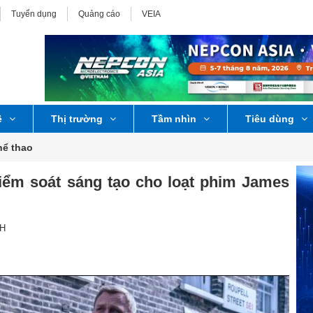
Tuyển dụng
Quảng cáo
VEIA
ệ
Thị trường
Tầm nhìn
Tiêu dùng
hể thao
ểm soát sáng tạo cho loạt phim James
CH