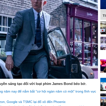
T
yền sáng tạo đối với loạt phim James Bond béo bở.
ong năm nay để nắm bắt "cơ hội ngàn năm có một" trong lĩnh vực
zon, Google và TSMC lại đổ xô đến Phoenix