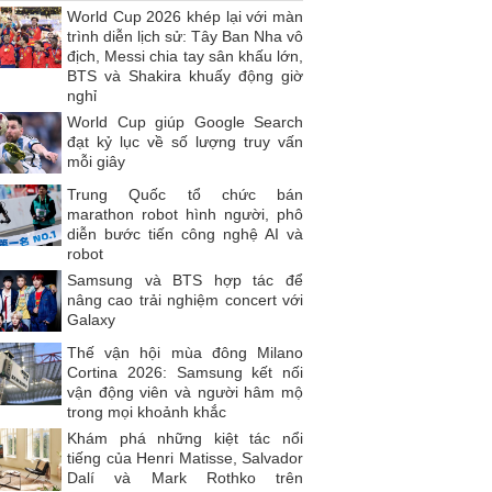
World Cup 2026 khép lại với màn
trình diễn lịch sử: Tây Ban Nha vô
địch, Messi chia tay sân khấu lớn,
BTS và Shakira khuấy động giờ
nghỉ
World Cup giúp Google Search
đạt kỷ lục về số lượng truy vấn
mỗi giây
Trung Quốc tổ chức bán
marathon robot hình người, phô
diễn bước tiến công nghệ AI và
robot
Samsung và BTS hợp tác để
nâng cao trải nghiệm concert với
Galaxy
Thế vận hội mùa đông Milano
Cortina 2026: Samsung kết nối
vận động viên và người hâm mộ
trong mọi khoảnh khắc
Khám phá những kiệt tác nổi
tiếng của Henri Matisse, Salvador
Dalí và Mark Rothko trên