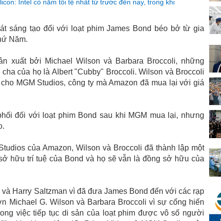
on: Intel có năm tồi tệ nhất từ ​​trước đến nay, trong khi
t sáng tạo đối với loạt phim James Bond béo bở từ gia
thứ Năm.
 xuất bởi Michael Wilson và Barbara Broccoli, những
ha của họ là Albert "Cubby" Broccoli. Wilson và Broccoli
o cho MGM Studios, công ty mà Amazon đã mua lại với giá
ối đối với loạt phim Bond sau khi MGM mua lại, nhưng
o.
tudios của Amazon, Wilson và Broccoli đã thành lập một
sở hữu trí tuệ của Bond và họ sẽ vẫn là đồng sở hữu của
li và Harry Saltzman vì đã đưa James Bond đến với các rạp
 ơn Michael G. Wilson và Barbara Broccoli vì sự cống hiến
rong việc tiếp tục di sản của loạt phim được vô số người