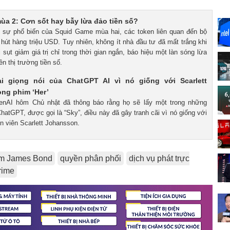
a 2: Cơn sốt hay bẫy lừa đảo tiền số?
i sự phổ biến của Squid Game mùa hai, các token liên quan đến bộ
hút hàng triệu USD. Tuy nhiên, không ít nhà đầu tư đã mất trắng khi
 sụt giảm giá trị chỉ trong thời gian ngắn, báo hiệu một làn sóng lừa
ên thị trường tiền số.
ại giọng nói của ChatGPT AI vì nó giống với Scarlett
ng phim ‘Her’
penAI hôm Chủ nhật đã thông báo rằng họ sẽ lấy một trong những
ChatGPT, được gọi là “Sky”, điều này đã gây tranh cãi vì nó giống với
n viên Scarlett Johansson.
m James Bond
quyền phân phối
dịch vụ phát trực
rime