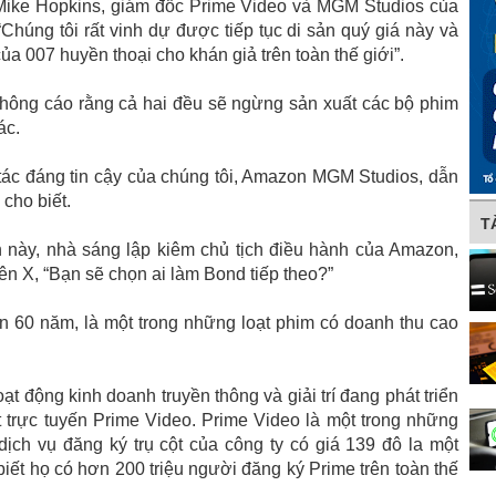
, Mike Hopkins, giám đốc Prime Video và MGM Studios của
Chúng tôi rất vinh dự được tiếp tục di sản quý giá này và
a 007 huyền thoại cho khán giả trên toàn thế giới”.
 thông cáo rằng cả hai đều sẽ ngừng sản xuất các bộ phim
ác.
i tác đáng tin cậy của chúng tôi, Amazon MGM Studios, dẫn
cho biết.
T
n này, nhà sáng lập kiêm chủ tịch điều hành của Amazon,
rên X, “Bạn sẽ chọn ai làm Bond tiếp theo?”
 60 năm, là một trong những loạt phim có doanh thu cao
hoạt động kinh doanh truyền thông và giải trí đang phát triển
trực tuyến Prime Video. Prime Video là một trong những
ch vụ đăng ký trụ cột của công ty có giá 139 đô la một
iết họ có hơn 200 triệu người đăng ký Prime trên toàn thế