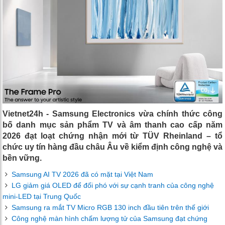
Vietnet24h - Samsung Electronics vừa chính thức công
bố danh mục sản phẩm TV và âm thanh cao cấp năm
2026 đạt loạt chứng nhận mới từ TÜV Rheinland – tổ
chức uy tín hàng đầu châu Âu về kiểm định công nghệ và
bền vững.
Samsung AI TV 2026 đã có mặt tại Việt Nam
LG giảm giá OLED để đối phó với sự cạnh tranh của công nghệ
mini-LED tại Trung Quốc
Samsung ra mắt TV Micro RGB 130 inch đầu tiên trên thế giới
Công nghệ màn hình chấm lượng tử của Samsung đạt chứng