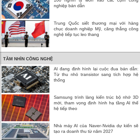
100 nghìn tỷ won vào các cụm công
nghiệp bán dẫn
Trung Quốc siết thương mại với hàng
chục doanh nghiệp Mỹ, căng thẳng công
nghệ tiếp tục leo thang
TẦM NHÌN CÔNG NGHỆ
AI đang định hình lại cuộc đua bán dẫn:
Từ thu nhỏ transistor sang tích hợp hệ
thống
Samsung trình làng kiến trúc bộ nhớ 3D
mới, tham vọng định hình hạ tầng AI thế
hệ tiếp theo
Nhà máy AI của Naver-Nvidia dự kiến ​​sẽ
tạo ra doanh thu từ năm 2027