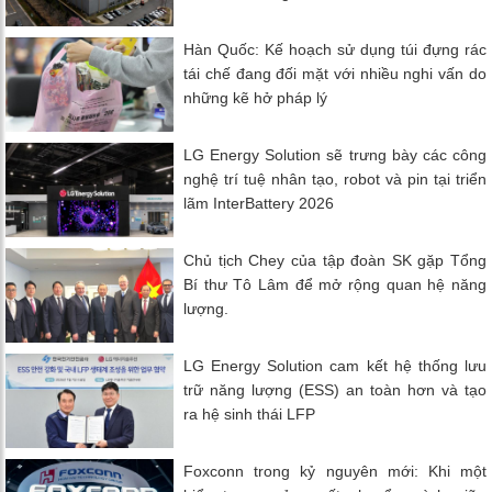
Hàn Quốc: Kế hoạch sử dụng túi đựng rác
tái chế đang đối mặt với nhiều nghi vấn do
những kẽ hở pháp lý
LG Energy Solution sẽ trưng bày các công
nghệ trí tuệ nhân tạo, robot và pin tại triển
lãm InterBattery 2026
Chủ tịch Chey của tập đoàn SK gặp Tổng
Bí thư Tô Lâm để mở rộng quan hệ năng
lượng.
LG Energy Solution cam kết hệ thống lưu
trữ năng lượng (ESS) an toàn hơn và tạo
ra hệ sinh thái LFP
Foxconn trong kỷ nguyên mới: Khi một