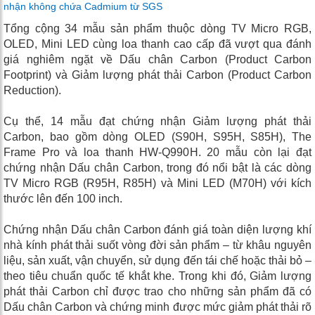
nhận không chứa Cadmium từ SGS
Tổng cộng 34 mẫu sản phẩm thuộc dòng TV Micro RGB,
OLED, Mini LED cùng loa thanh cao cấp đã vượt qua đánh
giá nghiêm ngặt về Dấu chân Carbon (Product Carbon
Footprint) và Giảm lượng phát thải Carbon (Product Carbon
Reduction).
Cụ thể, 14 mẫu đạt chứng nhận Giảm lượng phát thải
Carbon, bao gồm dòng OLED (S90H, S95H, S85H), The
Frame Pro và loa thanh HW-Q990H. 20 mẫu còn lại đạt
chứng nhận Dấu chân Carbon, trong đó nổi bật là các dòng
TV Micro RGB (R95H, R85H) và Mini LED (M70H) với kích
thước lên đến 100 inch.
Chứng nhận Dấu chân Carbon đánh giá toàn diện lượng khí
nhà kính phát thải suốt vòng đời sản phẩm – từ khâu nguyên
liệu, sản xuất, vận chuyển, sử dụng đến tái chế hoặc thải bỏ –
theo tiêu chuẩn quốc tế khắt khe. Trong khi đó, Giảm lượng
phát thải Carbon chỉ được trao cho những sản phẩm đã có
Dấu chân Carbon và chứng minh được mức giảm phát thải rõ