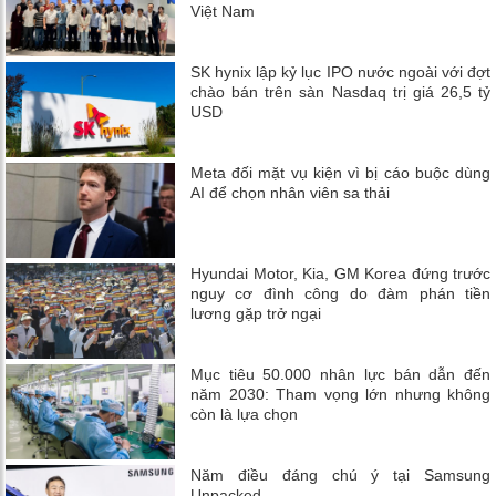
Việt Nam
SK hynix lập kỷ lục IPO nước ngoài với đợt
chào bán trên sàn Nasdaq trị giá 26,5 tỷ
USD
Meta đối mặt vụ kiện vì bị cáo buộc dùng
AI để chọn nhân viên sa thải
Hyundai Motor, Kia, GM Korea đứng trước
nguy cơ đình công do đàm phán tiền
lương gặp trở ngại
Mục tiêu 50.000 nhân lực bán dẫn đến
năm 2030: Tham vọng lớn nhưng không
còn là lựa chọn
Năm điều đáng chú ý tại Samsung
Unpacked