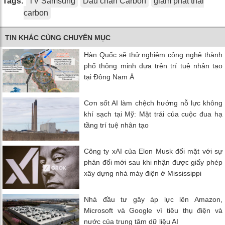
Tags:
TV Samsung
Dấu chân Carbon
giảm phát thải
carbon
TIN KHÁC CÙNG CHUYÊN MỤC
Hàn Quốc sẽ thử nghiệm công nghệ thành
phố thông minh dựa trên trí tuệ nhân tạo
tại Đông Nam Á
Cơn sốt AI làm chệch hướng nỗ lực không
khí sạch tại Mỹ: Mặt trái của cuộc đua hạ
tầng trí tuệ nhân tạo
Công ty xAI của Elon Musk đối mặt với sự
phản đối mới sau khi nhận được giấy phép
xây dựng nhà máy điện ở Mississippi
Nhà đầu tư gây áp lực lên Amazon,
Microsoft và Google vì tiêu thụ điện và
nước của trung tâm dữ liệu AI