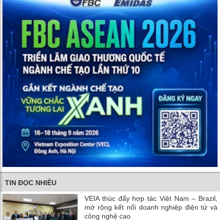
TIN ĐỌC NHIỀU
VEIA thúc đẩy hợp tác Việt Nam – Brazil,
mở rộng kết nối doanh nghiệp điện tử và
công nghệ cao