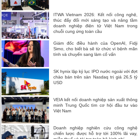
ITWA Vietnam 2026: Kết nối công nghệ,
thúc đẩy đổi mới sáng tạo và nâng tầm
doanh nghiệp điện tử Việt Nam trong
chuỗi cung ứng toàn cầu
Giám đốc điều hành của OpenAI, Fidji
Simo, cho biết bà sẽ từ chức vì bệnh mãn
tính và chuyển sang làm cố vấn
SK hynix lập kỷ lục IPO nước ngoài với đợt
chào bán trên sàn Nasdaq trị giá 26,5 tỷ
USD
VEIA kết nối doanh nghiệp sản xuất thông
minh Trung Quốc tìm cơ hội đầu tư vào
Việt Nam
Doanh nghiệp nghiên cứu công nghệ
chiến lược được hỗ trợ tới 100% lãi vay,
miễn thuế và tài trợ toàn bộ kinh phí