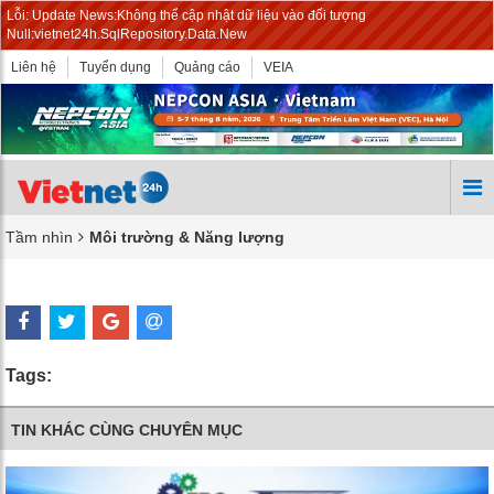
Lỗi: Update News:Không thể cập nhật dữ liệu vào đối tượng
Null:vietnet24h.SqlRepository.Data.New
Liên hệ
Tuyển dụng
Quảng cáo
VEIA
Tầm nhìn
Môi trường & Năng lượng
Tags:
TIN KHÁC CÙNG CHUYÊN MỤC