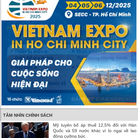
TẦM NHÌN CHÍNH SÁCH
Mỹ tuyên bố áp thuế 12,5% đối với Hàn
Quốc và 59 nước khác vì lo ngại về lao
động cưỡng bức