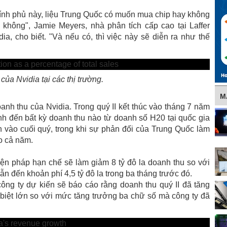
chính phủ này, liệu Trung Quốc có muốn mua chip hay không
không", Jamie Meyers, nhà phân tích cấp cao tại Laffer
ia, cho biết. "Và nếu có, thì việc này sẽ diễn ra như thế
của Nvidia tại các thị trường.
M
h thu của Nvidia. Trong quý II kết thúc vào tháng 7 năm
nh đến bất kỳ doanh thu nào từ doanh số H20 tại quốc gia
vào cuối quý, trong khi sự phản đối của Trung Quốc làm
o cả năm.
iện pháp hạn chế sẽ làm giảm 8 tỷ đô la doanh thu so với
ẫn đến khoản phí 4,5 tỷ đô la trong ba tháng trước đó.
ng ty dự kiến ​​sẽ báo cáo rằng doanh thu quý II đã tăng
 biệt lớn so với mức tăng trưởng ba chữ số mà công ty đã