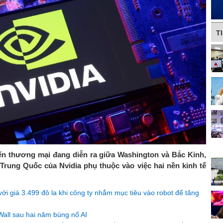
T
iến thương mại đang diễn ra giữa Washington và Bắc Kinh,
Trung Quốc của Nvidia phụ thuộc vào việc hai nền kinh tế
với giá 3.499 đô la khi công ty nhắm mục tiêu vào robot để tăng
Wall sau hai năm bùng nổ AI