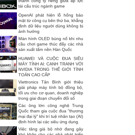
thành công ty riêng giữa áp lực
tái cấu trúc ngành game
OpenAI phát hiện lỗ hổng bảo
mật từ công cụ bên thứ ba, khẳng
định dữ liệu người dùng không bị
ảnh hưởng
Màn hình OLED bùng nổ khi nhu
cầu chơi game thúc đẩy các nhà
sản xuất tấm nền Hàn Quốc
HUAWEI VÀ CUỘC ĐUA SIÊU
MÁY TÍNH AI: CẠNH TRANH VỚI
NVIDIA TRONG THẾ GIỚI TÍNH
TOÁN CAO CẤP
Viettronics Tân Bình giới thiệu
giải pháp máy tính bộ đồng bộ,
tối ưu cho cơ quan, doanh nghiệp
trong giai đoạn chuyển đổi số
Các ông lớn công nghệ Trung
Quốc tham gia cuộc đua "thương
mại đại lý" khi trí tuệ nhân tạo (AI)
định hình lại các siêu ứng dụng.
Việc tăng giá bộ nhớ đang gây
khó khăn cho các nhà phát triển