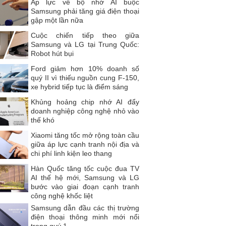
Áp lực về bộ nhớ AI buộc
Samsung phải tăng giá điện thoại
gập một lần nữa
Cuộc chiến tiếp theo giữa
Samsung và LG tại Trung Quốc:
Robot hút bụi
Ford giảm hơn 10% doanh số
quý II vì thiếu nguồn cung F-150,
xe hybrid tiếp tục là điểm sáng
Khủng hoảng chip nhớ AI đẩy
doanh nghiệp công nghệ nhỏ vào
thế khó
Xiaomi tăng tốc mở rộng toàn cầu
giữa áp lực cạnh tranh nội địa và
chi phí linh kiện leo thang
Hàn Quốc tăng tốc cuộc đua TV
AI thế hệ mới, Samsung và LG
bước vào giai đoạn cạnh tranh
công nghệ khốc liệt
Samsung dẫn đầu các thị trường
điện thoại thông minh mới nổi