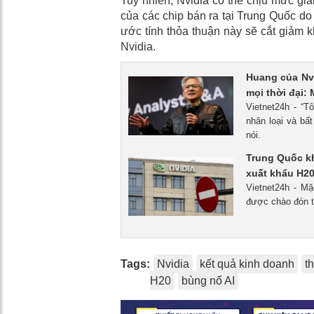
Tuy nhiên, Nvidia có thể chịu mức gi
của các chip bán ra tại Trung Quốc do 
ước tính thỏa thuận này sẽ cắt giảm 
Nvidia.
Huang của Nvi
mọi thời đại: 
Vietnet24h - “T
nhân loại và bấ
nói.
Trung Quốc k
xuất khẩu H2
Vietnet24h - M
được chào đón t
Tags:
Nvidia
kết quả kinh doanh
t
H20
bùng nổ AI