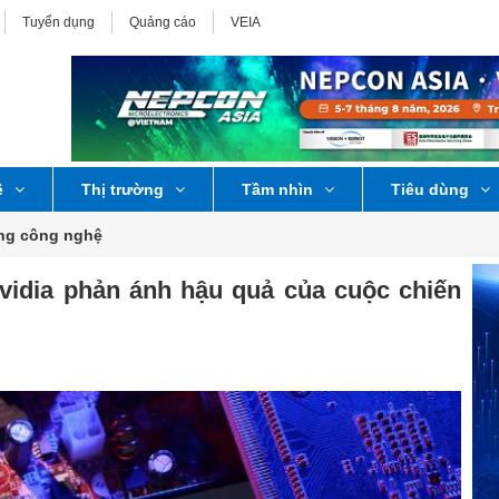
Tuyển dụng
Quảng cáo
VEIA
ệ
Thị trường
Tầm nhìn
Tiêu dùng
ờng công nghệ
vidia phản ánh hậu quả của cuộc chiến