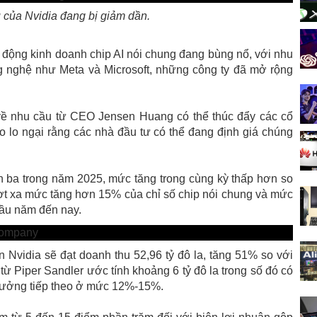
 của Nvidia đang bị giảm dần.
 động kinh doanh chip AI nói chung đang bùng nổ, với nhu
 nghệ như Meta và Microsoft, những công ty đã mở rộng
 về nhu cầu từ CEO Jensen Huang có thể thúc đẩy các cổ
o lo ngại rằng các nhà đầu tư có thể đang định giá chúng
 ba trong năm 2025, mức tăng trong cùng kỳ thấp hơn so
ợt xa mức tăng hơn 15% của chỉ số chip nói chung và mức
ầu năm đến nay.
 ​​Nvidia sẽ đạt doanh thu 52,96 tỷ đô la, tăng 51% so với
ừ Piper Sandler ước tính khoảng 6 tỷ đô la trong số đó có
trưởng tiếp theo ở mức 12%-15%.