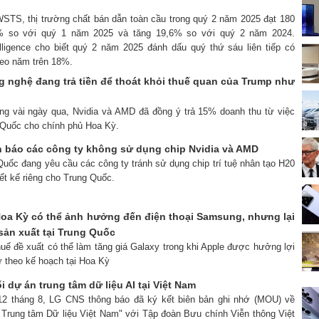
WSTS, thị trường chất bán dẫn toàn cầu trong quý 2 năm 2025 đạt 180
8% so với quý 1 năm 2025 và tăng 19,6% so với quý 2 năm 2024.
lligence cho biết quý 2 năm 2025 đánh dấu quý thứ sáu liên tiếp có
eo năm trên 18%.
g nghệ đang trả tiền để thoát khỏi thuế quan của Trump như
rong vài ngày qua, Nvidia và AMD đã đồng ý trả 15% doanh thu từ việc
 Quốc cho chính phủ Hoa Kỳ.
 báo các công ty không sử dụng chip Nvidia và AMD
Quốc đang yêu cầu các công ty tránh sử dụng chip trí tuệ nhân tạo H20
ết kế riêng cho Trung Quốc.
oa Kỳ có thể ảnh hưởng đến điện thoại Samsung, nhưng lại
sản xuất tại Trung Quốc
uế đề xuất có thể làm tăng giá Galaxy trong khi Apple được hưởng lợi
ư theo kế hoạch tại Hoa Kỳ
 dự án trung tâm dữ liệu AI tại Việt Nam
 12 tháng 8, LG CNS thông báo đã ký kết biên bản ghi nhớ (MOU) về
n Trung tâm Dữ liệu Việt Nam" với Tập đoàn Bưu chính Viễn thông Việt