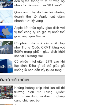
đến vị thế thống trị thị trường bộ
nhớ của Samsung và SK Hynix?
Qualcomm hạ dự báo lợi nhuận,
doanh thu từ Apple sụt giảm
nhanh hơn kỳ vọng
Apple kết thúc ngày giao dịch với
vị thế công ty có giá trị nhất thế
giới, vượt qua Nvidia
Cổ phiếu của nhà sản xuất chip
nhớ Trung Quốc CXMT tăng vọt
500% trong phiên giao dịch khởi
sắc tại Thượng Hải
Cổ phiếu Intel giảm 27% sau khi
lập đỉnh: Điều gì có thể giúp gã
khổng lồ bán dẫn lấy lại đà tăng?
IỆN TỬ TIÊU DÙNG
Khủng hoảng chip nhớ lan tới thị
trường điện tử Trung Quốc:
Người tiêu dùng và doanh nghiệp
cùng chịu sức ép