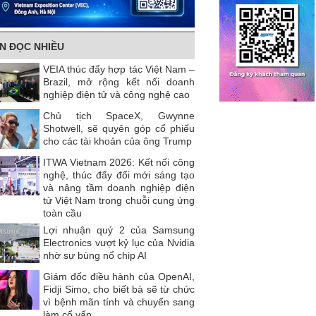
IN ĐỌC NHIỀU
VEIA thúc đẩy hợp tác Việt Nam –
Brazil, mở rộng kết nối doanh
nghiệp điện tử và công nghệ cao
Chủ tịch SpaceX, Gwynne
Shotwell, sẽ quyên góp cổ phiếu
cho các tài khoản của ông Trump
ITWA Vietnam 2026: Kết nối công
nghệ, thúc đẩy đổi mới sáng tạo
và nâng tầm doanh nghiệp điện
tử Việt Nam trong chuỗi cung ứng
toàn cầu
Lợi nhuận quý 2 của Samsung
Electronics vượt kỷ lục của Nvidia
nhờ sự bùng nổ chip AI
Giám đốc điều hành của OpenAI,
Fidji Simo, cho biết bà sẽ từ chức
vì bệnh mãn tính và chuyển sang
làm cố vấn