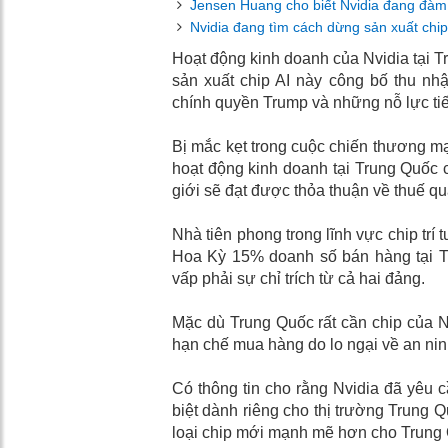
Jensen Huang cho biết Nvidia đang đàm 
Nvidia đang tìm cách dừng sản xuất chi
Hoạt động kinh doanh của Nvidia tại T
sản xuất chip AI này công bố thu nhậ
chính quyền Trump và những nỗ lực ti
Bị mắc kẹt trong cuộc chiến thương m
hoạt động kinh doanh tại Trung Quốc c
giới sẽ đạt được thỏa thuận về thuế q
Nhà tiên phong trong lĩnh vực chip trí
Hoa Kỳ 15% doanh số bán hàng tại Tr
vấp phải sự chỉ trích từ cả hai đảng.
Mặc dù Trung Quốc rất cần chip của N
hạn chế mua hàng do lo ngại về an nin
Có thông tin cho rằng Nvidia đã yêu 
biệt dành riêng cho thị trường Trung Q
loại chip mới mạnh mẽ hơn cho Trung