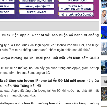
 Musk kiện Apple, OpenAI với cáo buộc có hành vi chống
ông ty của Elon Musk đã kiện Apple và OpenAI vào thứ Hai, cáo buộc
ực hiện "âm mưu chống cạnh tranh" nhằm ngăn chặn các đối thủ AI.
 được hưởng lợi khi BOE phải đối mặt với lệnh cấm OLED
OE rút lui có thể loại bỏ đòn bẩy giá quan trọng của Apple, giảm bớt áp
 lên các tấm nền của Samsung và LG
là sẽ tăng sản lượng iPhone tại Ấn Độ khi mối quan hệ giữa
Đ
 khiến Nhà Trắng bối rối
báo cáo, Apple đã tăng sản lượng tại Ấn Độ khi nước này phải đối mặt
Trắng vì mua dầu của Nga.
ntelligence dự báo thị trường bán dẫn toàn cầu tăng trưởng