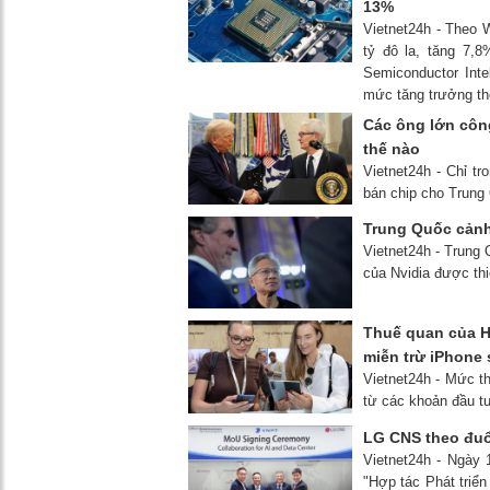
13%
Vietnet24h - Theo 
tỷ đô la, tăng 7,
Semiconductor Inte
mức tăng trưởng th
Các ông lớn côn
thế nào
Vietnet24h - Chỉ t
bán chip cho Trung
Trung Quốc cảnh
Vietnet24h - Trung 
của Nvidia được thi
Thuế quan của H
miễn trừ iPhone 
Vietnet24h - Mức th
từ các khoản đầu t
LG CNS theo đuổi
Vietnet24h - Ngày
"Hợp tác Phát triể