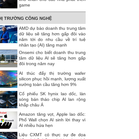
game
HỊ TRƯỜNG CÔNG NGHỆ
AMD dự báo doanh thu trung tâm
dữ liệu sẽ tăng hơn gấp đôi vào
năm tới do nhu cầu về trí tuệ
nhân tạo (AI) tăng mạnh
Onsemi cho biết doanh thu trung
tâm dữ liệu AI sẽ tăng hơn gấp
đôi trong năm nay
AI thúc đẩy thị trường wafer
silicon phục hồi mạnh, lượng xuất
xưởng toàn cầu tăng hơn 9%
Cổ phiếu SK hynix lao dốc, làn
sóng bán tháo chip AI lan rộng
khắp châu Á
Amazon tăng vọt, Apple lao dốc:
Phố Wall chọn AI sinh lời thay vì
AI nhiều hứa hẹn
Liệu CXMT có thực sự đe dọa