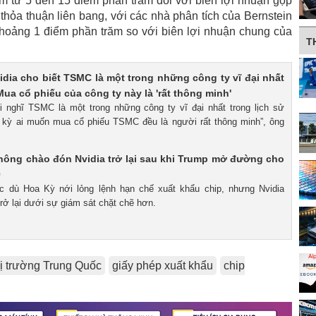
ảm từ 5 đến 15 điểm phần trăm đối với biên lợi nhuận gộp
thỏa thuận liên bang, với các nhà phân tích của Bernstein
khoảng 1 điểm phần trăm so với biên lợi nhuận chung của
T
dia cho biết TSMC là một trong những công ty vĩ đại nhất
Mua cổ phiếu của công ty này là 'rất thông minh'
ôi nghĩ TSMC là một trong những công ty vĩ đại nhất trong lịch sử
t kỳ ai muốn mua cổ phiếu TSMC đều là người rất thông minh”, ông
hông chào đón Nvidia trở lại sau khi Trump mở đường cho
0
ặc dù Hoa Kỳ nới lỏng lệnh hạn chế xuất khẩu chip, nhưng Nvidia
rở lại dưới sự giám sát chặt chẽ hơn.
hị trường Trung Quốc
giấy phép xuất khẩu
chip