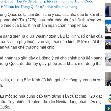
phán với Hoa Kỳ để bán chip tiên tiến hơn cho Trung Quốc
p H20 sau khi Trung Quốc siết chặt việc mua hàng
rung Quốc sẽ là tâm điểm chú ý của các nhà đầu tư khi nhà
p vào thứ Tư (27/8), sau một thỏa thuận bất thường với
ếp theo của Bắc Kinh nhằm ngăn chặn nhập khẩu.
ại đang diễn ra giữa Washington và Bắc Kinh, số phận của
ủa Nvidia phụ thuộc vào việc hai nền kinh tế lớn nhất thế
uan và hạn chế thương mại chip.
 tuệ nhân tạo gần đây đã đồng ý trả cho chính phủ liên bang
ung Quốc để đổi lấy giấy phép xuất khẩu, một động thái
vidia, nhưng Bắc Kinh đã kêu gọi các công ty trong nước
h.
cầu một số nhà cung cấp tạm dừng sản xuất chip H20 đặc
uốc. Tuy nhiên, Reuters đưa tin Nvidia đang phát triển một
 Quốc.