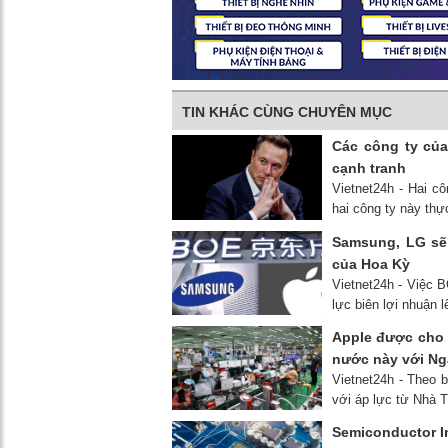
TIN KHÁC CÙNG CHUYÊN MỤC
Các công ty của
cạnh tranh
Vietnet24h - Hai c
hai công ty này th
Samsung, LG sẽ
của Hoa Kỳ
Vietnet24h - Việc B
lực biên lợi nhuận
Apple được cho 
nước này với Nga
Vietnet24h - Theo 
với áp lực từ Nhà 
Semiconductor I