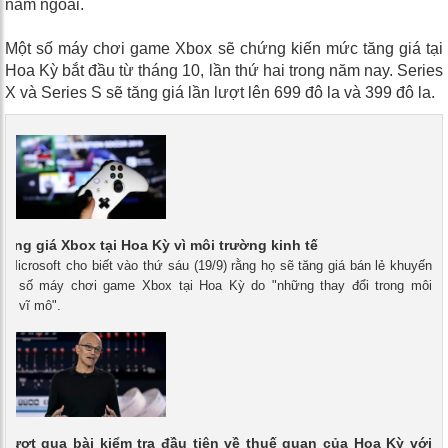
năm ngoái.
Một số máy chơi game Xbox sẽ chứng kiến ​​mức tăng giá tại
Hoa Kỳ bắt đầu từ tháng 10, lần thứ hai trong năm nay. Series
X và Series S sẽ tăng giá lần lượt lên 699 đô la và 399 đô la.
 tăng giá Xbox tại Hoa Kỳ vì môi trường kinh tế
- Microsoft cho biết vào thứ sáu (19/9) rằng họ sẽ tăng giá bán lẻ khuyến
ột số máy chơi game Xbox tại Hoa Kỳ do "những thay đổi trong môi
 tế vĩ mô".
 vượt qua bài kiểm tra đầu tiên về thuế quan của Hoa Kỳ với