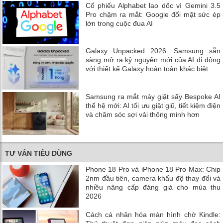
Cổ phiếu Alphabet lao dốc vì Gemini 3.5
Pro chậm ra mắt: Google đối mặt sức ép
lớn trong cuộc đua AI
Galaxy Unpacked 2026: Samsung sẵn
sàng mở ra kỷ nguyên mới của AI di động
với thiết kế Galaxy hoàn toàn khác biệt
Samsung ra mắt máy giặt sấy Bespoke AI
thế hệ mới: AI tối ưu giặt giũ, tiết kiệm điện
và chăm sóc sợi vải thông minh hơn
TƯ VẤN TIÊU DÙNG
Phone 18 Pro và iPhone 18 Pro Max: Chip
2nm đầu tiên, camera khẩu độ thay đổi và
nhiều nâng cấp đáng giá cho mùa thu
2026
Cách cá nhân hóa màn hình chờ Kindle: