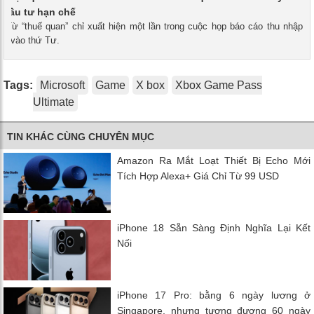
 đầu tư hạn chế
- Từ “thuế quan” chỉ xuất hiện một lần trong cuộc họp báo cáo thu nhập
ft vào thứ Tư.
Tags:
Microsoft
Game
X box
Xbox Game Pass
Ultimate
TIN KHÁC CÙNG CHUYÊN MỤC
Amazon Ra Mắt Loạt Thiết Bị Echo Mới
Tích Hợp Alexa+ Giá Chỉ Từ 99 USD
iPhone 18 Sẵn Sàng Định Nghĩa Lại Kết
Nối
iPhone 17 Pro: bằng 6 ngày lương ở
Singapore, nhưng tương đương 60 ngày