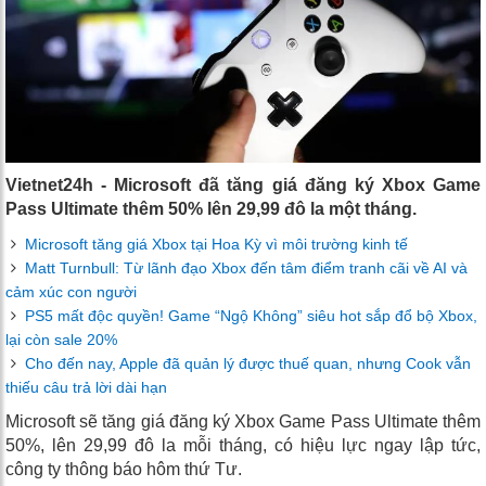
Vietnet24h - Microsoft đã tăng giá đăng ký Xbox Game
Pass Ultimate thêm 50% lên 29,99 đô la một tháng.
Microsoft tăng giá Xbox tại Hoa Kỳ vì môi trường kinh tế
Matt Turnbull: Từ lãnh đạo Xbox đến tâm điểm tranh cãi về AI và
cảm xúc con người
PS5 mất độc quyền! Game “Ngộ Không” siêu hot sắp đổ bộ Xbox,
lại còn sale 20%
Cho đến nay, Apple đã quản lý được thuế quan, nhưng Cook vẫn
thiếu câu trả lời dài hạn
Microsoft sẽ tăng giá đăng ký Xbox Game Pass Ultimate thêm
50%, lên 29,99 đô la mỗi tháng, có hiệu lực ngay lập tức,
công ty thông báo hôm thứ Tư.