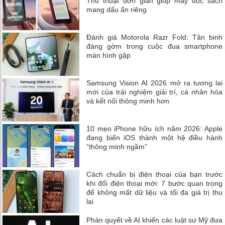
Thủ thuật đơn giản giúp máy đọc sách
mang dấu ấn riêng
Đánh giá Motorola Razr Fold: Tân binh
đáng gờm trong cuộc đua smartphone
màn hình gập
Samsung Vision AI 2026 mở ra tương lai
mới của trải nghiệm giải trí, cá nhân hóa
và kết nối thông minh hơn
10 mẹo iPhone hữu ích năm 2026: Apple
đang biến iOS thành một hệ điều hành
“thông minh ngầm”
Cách chuẩn bị điện thoại của bạn trước
khi đổi điện thoại mới: 7 bước quan trọng
để không mất dữ liệu và tối đa giá trị thu
lại
Phán quyết về AI khiến các luật sư Mỹ đưa