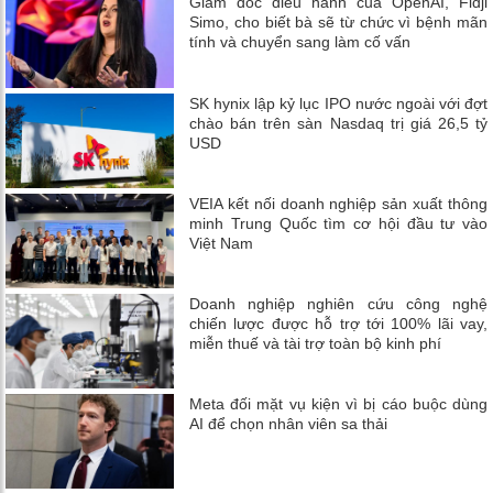
Giám đốc điều hành của OpenAI, Fidji
Simo, cho biết bà sẽ từ chức vì bệnh mãn
tính và chuyển sang làm cố vấn
SK hynix lập kỷ lục IPO nước ngoài với đợt
chào bán trên sàn Nasdaq trị giá 26,5 tỷ
USD
VEIA kết nối doanh nghiệp sản xuất thông
minh Trung Quốc tìm cơ hội đầu tư vào
Việt Nam
Doanh nghiệp nghiên cứu công nghệ
chiến lược được hỗ trợ tới 100% lãi vay,
miễn thuế và tài trợ toàn bộ kinh phí
Meta đối mặt vụ kiện vì bị cáo buộc dùng
AI để chọn nhân viên sa thải