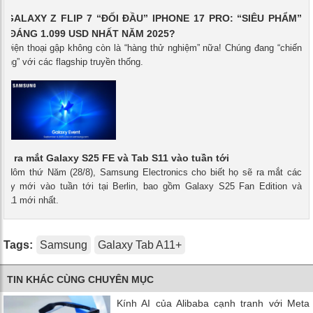
GALAXY Z FLIP 7 “ĐỐI ĐẦU” IPHONE 17 PRO: “SIÊU PHẨM”
 ĐÁNG 1.099 USD NHẤT NĂM 2025?
- Điện thoại gập không còn là “hàng thử nghiệm” nữa! Chúng đang “chiến
ẳng” với các flagship truyền thống.
ẽ ra mắt Galaxy S25 FE và Tab S11 vào tuần tới
 - Hôm thứ Năm (28/8), Samsung Electronics cho biết họ sẽ ra mắt các
alaxy mới vào tuần tới tại Berlin, bao gồm Galaxy S25 Fan Edition và
 S11 mới nhất.
Tags:
Samsung
Galaxy Tab A11+
TIN KHÁC CÙNG CHUYÊN MỤC
Kính AI của Alibaba cạnh tranh với Meta