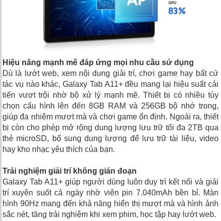
Hiệu năng mạnh mẽ đáp ứng mọi nhu cầu sử dụng
Dù là lướt web, xem nội dung giải trí, chơi game hay bất cứ
tác vụ nào khác, Galaxy Tab A11+ đều mang lại hiệu suất cải
tiến vượt trội nhờ bộ xử lý mạnh mẽ. Thiết bị có nhiều tùy
chọn cấu hình lên đến 8GB RAM và 256GB bộ nhớ trong,
giúp đa nhiệm mượt mà và chơi game ổn định. Ngoài ra, thiết
bị còn cho phép mở rộng dung lượng lưu trữ tối đa 2TB qua
thẻ microSD, bổ sung dung lượng để lưu trữ tài liệu, video
hay kho nhạc yêu thích của bạn.
Trải nghiệm giải trí không gián đoạn
Galaxy Tab A11+ giúp người dùng luôn duy trì kết nối và giải
trí xuyên suốt cả ngày nhờ viên pin 7.040mAh bền bỉ. Màn
hình 90Hz mang đến khả năng hiển thị mượt mà và hình ảnh
sắc nét, tăng trải nghiệm khi xem phim, học tập hay lướt web.