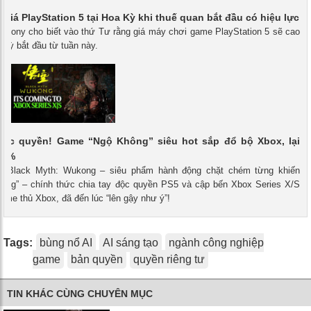
 giá PlayStation 5 tại Hoa Kỳ khi thuế quan bắt đầu có hiệu lực
- Sony cho biết vào thứ Tư rằng giá máy chơi game PlayStation 5 sẽ cao
 Kỳ bắt đầu từ tuần này.
độc quyền! Game “Ngộ Không” siêu hot sắp đổ bộ Xbox, lại
20%
 - Black Myth: Wukong – siêu phẩm hành động chặt chém từng khiến
tung” – chính thức chia tay độc quyền PS5 và cập bến Xbox Series X/S
ame thủ Xbox, đã đến lúc “lên gậy như ý”!
Tags:
bùng nổ AI
AI sáng tạo
ngành công nghiệp
game
bản quyền
quyền riêng tư
TIN KHÁC CÙNG CHUYÊN MỤC