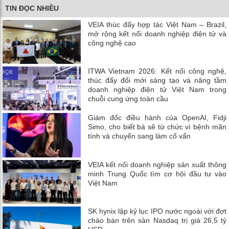
TIN ĐỌC NHIỀU
VEIA thúc đẩy hợp tác Việt Nam – Brazil,
mở rộng kết nối doanh nghiệp điện tử và
công nghệ cao
ITWA Vietnam 2026: Kết nối công nghệ,
thúc đẩy đổi mới sáng tạo và nâng tầm
doanh nghiệp điện tử Việt Nam trong
chuỗi cung ứng toàn cầu
Giám đốc điều hành của OpenAI, Fidji
Simo, cho biết bà sẽ từ chức vì bệnh mãn
tính và chuyển sang làm cố vấn
VEIA kết nối doanh nghiệp sản xuất thông
minh Trung Quốc tìm cơ hội đầu tư vào
Việt Nam
SK hynix lập kỷ lục IPO nước ngoài với đợt
chào bán trên sàn Nasdaq trị giá 26,5 tỷ