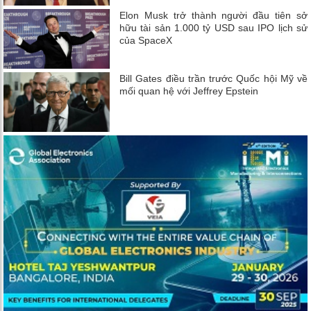
Elon Musk trở thành người đầu tiên sở
hữu tài sản 1.000 tỷ USD sau IPO lịch sử
của SpaceX
Bill Gates điều trần trước Quốc hội Mỹ về
mối quan hệ với Jeffrey Epstein