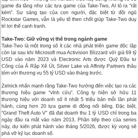
game đa tầng như các tựa game của Take-Two, AI tỏ ra “rất
kém”. Sự sáng tạo của con người, đặc biệt từ đội ngũ
Rockstar Games, vẫn là yếu tố then chốt giúp Take-Two duy
trì lợi thế cạnh tranh.
Take-Two: Giữ vững vị thế trong ngành game
Take-Two là một trong số ít các nhà phát triển game độc lập
còn lại sau khi Microsoft mua Activision Blizzard với giá 69 tỷ
USD vào năm 2023 và Electronic Arts được Quỹ Đầu tư
Công của Ả Rập Xê Út, Silver Lake và Affinity Partners thâu
tóm với thương vụ 55 tỷ USD vào tháng trước.
Zelnick nhấn mạnh rằng Take-Two hướng đến việc tạo ra các
thương hiệu game “vĩnh cửu”. Công ty hiện sở hữu 11
thương hiệu với doanh số ít nhất 5 triệu bản mỗi lần phát
hành, cùng hơn 20 tựa game di động nổi tiếng. Đặc biệt,
“Grand Theft Auto V” đã đạt doanh thu 1 tỷ USD chỉ trong ba
ngày đầu ra mắt vào năm 2013. Phần tiếp theo của series
này, dự kiến phát hành vào tháng 5/2026, được kỳ vọng sẽ
phá vỡ kỷ lục doanh số.