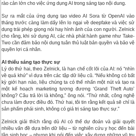
rào cản lớn cho việc ứng dụng AI trong sáng tạo nội dung.
Sự ra mắt của ứng dụng tạo video AI Sora từ OpenAI vào
tháng trước càng làm dấy lên lo ngại về deepfake và việc sử
dụng trái phép giọng nói hay hình ảnh của con người. Zelnick
cho rằng, khi sử dụng AI, các nhà phát hành game như Take-
Two cần đảm bảo nội dung tuân thủ luật bản quyền và bảo vệ
quyền lợi cá nhân.
AI thiếu sáng tạo thực sự
Lý do thứ hai, theo Zelnick, là hạn chế cốt lõi của AI: nó “nhìn
về quá khứ” vì dựa trên các tập dữ liệu cũ. “Nếu không có bất
kỳ giới hạn nào, liệu chúng ta có thể nhấn một nút và tạo ra
một kế hoạch marketing tương đương ‘Grand Theft Auto’
không? Câu trả lời là không,” ông nói. “Thứ nhất, công nghệ
chưa làm được điều đó. Thứ hai, tôi tin rằng kết quả sẽ chỉ là
sản phẩm phái sinh, không có giá trị sáng tạo thực sự.”
Zelnick giải thích rằng dù AI có thể dự đoán và giải quyết
nhiều vấn đề dựa trên dữ liệu – từ nghiên cứu y học đến bài
tập sinh học – nhưng khi nói đến việc xây dựng những vũ trụ