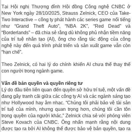
Tại Hội nghị Thượng đỉnh Hội đồng Công nghệ CNBC ở
New York ngày 28/10/2025, Strauss Zelnick, CEO của Take-
Two Interactive – công ty phát hành các series game nổi tiếng
như “Grand Theft Auto”, “NBA 2K”, “Red Dead” và
“Borderlands” – đã chia sẻ rằng dù không phủ nhận tiềm năng
của trí tuệ nhân tạo (AI), ông cho rằng tác động của công
nghệ này đến quá trình phát triển và sản xuất game vẫn còn
“hạn chế”.
Theo Zelnick, có hai lý do chính khiến AI chưa thể thay thế
con người trong ngành game.
Vấn đề bản quyền và quyền riêng tư
Lý do đầu tiên liên quan đến quyền sở hữu trí tuệ, một vấn đề
đang gây tranh cãi giữa các công ty AI và các ngành sáng tạo
như Hollywood hay âm nhạc. “Chúng tôi phải bảo vệ tài sản
trí tuệ của mình, nhưng quan trọng hơn, chúng tôi cần tôn
trọng quyền của người khác,” Zelnick chia sẻ với phóng viên
Steve Kovach của CNBC. Ông nhấn mạnh rằng nội dung
được tạo ra bởi AI không thể được bảo vệ bản quyền, tạo ra