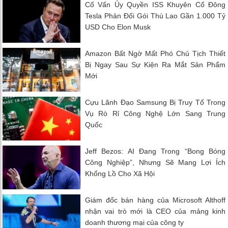
Cố Vấn Ủy Quyền ISS Khuyên Cổ Đông
Tesla Phản Đối Gói Thù Lao Gần 1.000 Tỷ
USD Cho Elon Musk
Amazon Bất Ngờ Mất Phó Chủ Tịch Thiết
Bị Ngay Sau Sự Kiện Ra Mắt Sản Phẩm
Mới
Cựu Lãnh Đạo Samsung Bị Truy Tố Trong
Vụ Rò Rỉ Công Nghệ Lớn Sang Trung
Quốc
Jeff Bezos: AI Đang Trong “Bong Bóng
Công Nghiệp”, Nhưng Sẽ Mang Lợi Ích
Khổng Lồ Cho Xã Hội
Giám đốc bán hàng của Microsoft Althoff
nhận vai trò mới là CEO của mảng kinh
doanh thương mại của công ty