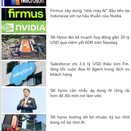
Firmus xây dựng "nhà máy AI" đầu tiên tại
Indonesia với sự hậu thuẫn của Nvidia
SK Hynix lên kế hoạch huy động gần 30 tỷ
USD qua niêm yết ADR trên Nasdaq
Salesforce chi 3,6 tỷ USD thâu tóm Fin,
tăng tốc cuộc đua AI Agent trong dịch vụ
khách hàng
SK hynix cân nhắc áp dụng AI rộng rãi
hơn để đổi mới nơi làm việc
SK hynix hướng tới lợi nhuận kỷ lục nhờ
bùng nổ bộ nhớ AI