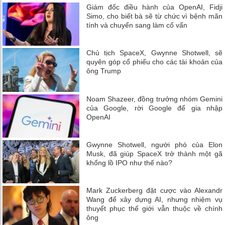
Giám đốc điều hành của OpenAI, Fidji
Simo, cho biết bà sẽ từ chức vì bệnh mãn
tính và chuyển sang làm cố vấn
Chủ tịch SpaceX, Gwynne Shotwell, sẽ
quyên góp cổ phiếu cho các tài khoản của
ông Trump
Noam Shazeer, đồng trưởng nhóm Gemini
của Google, rời Google để gia nhập
OpenAI
Gwynne Shotwell, người phó của Elon
Musk, đã giúp SpaceX trở thành một gã
khổng lồ IPO như thế nào?
Mark Zuckerberg đặt cược vào Alexandr
Wang để xây dựng AI, nhưng nhiệm vụ
thuyết phục thế giới vẫn thuộc về chính
ông