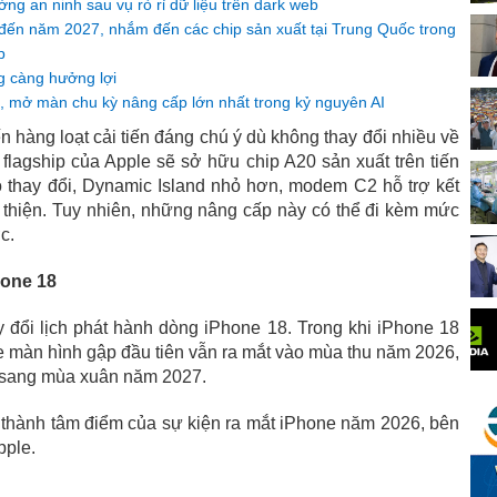
ng an ninh sau vụ rò rỉ dữ liệu trên dark web
i đến năm 2027, nhắm đến các chip sản xuất tại Trung Quốc trong
p
g càng hưởng lợi
, mở màn chu kỳ nâng cấp lớn nhất trong kỷ nguyên AI
hàng loạt cải tiến đáng chú ý dù không thay đổi nhiều về
u flagship của Apple sẽ sở hữu chip A20 sản xuất trên tiến
ộ thay đổi, Dynamic Island nhỏ hơn, modem C2 hỗ trợ kết
i thiện. Tuy nhiên, những nâng cấp này có thể đi kèm mức
c.
hone 18
ay đổi lịch phát hành dòng iPhone 18. Trong khi iPhone 18
 màn hình gập đầu tiên vẫn ra mắt vào mùa thu năm 2026,
i sang mùa xuân năm 2027.
ở thành tâm điểm của sự kiện ra mắt iPhone năm 2026, bên
pple.