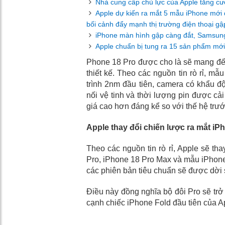
Nhà cung cấp chủ lực của Apple tăng cườ
Apple dự kiến ​​ra mắt 5 mẫu iPhone mớ
bối cảnh đẩy mạnh thị trường điện thoại gậ
iPhone màn hình gập càng đắt, Samsun
Apple chuẩn bị tung ra 15 sản phẩm mới
Phone 18 Pro được cho là sẽ mang đến 
thiết kế. Theo các nguồn tin rò rỉ, mẫ
trình 2nm đầu tiên, camera có khẩu đ
nối vệ tinh và thời lượng pin được cả
giá cao hơn đáng kể so với thế hệ trướ
Apple thay đổi chiến lược ra mắt iP
Theo các nguồn tin rò rỉ, Apple sẽ th
Pro, iPhone 18 Pro Max và mẫu iPhone
các phiên bản tiêu chuẩn sẽ được dờ
Điều này đồng nghĩa bộ đôi Pro sẽ tr
cạnh chiếc iPhone Fold đầu tiên của A