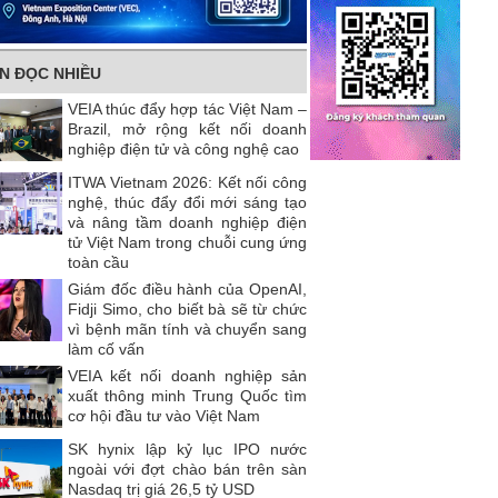
IN ĐỌC NHIỀU
VEIA thúc đẩy hợp tác Việt Nam –
Brazil, mở rộng kết nối doanh
nghiệp điện tử và công nghệ cao
ITWA Vietnam 2026: Kết nối công
nghệ, thúc đẩy đổi mới sáng tạo
và nâng tầm doanh nghiệp điện
tử Việt Nam trong chuỗi cung ứng
toàn cầu
Giám đốc điều hành của OpenAI,
Fidji Simo, cho biết bà sẽ từ chức
vì bệnh mãn tính và chuyển sang
làm cố vấn
VEIA kết nối doanh nghiệp sản
xuất thông minh Trung Quốc tìm
cơ hội đầu tư vào Việt Nam
SK hynix lập kỷ lục IPO nước
ngoài với đợt chào bán trên sàn
Nasdaq trị giá 26,5 tỷ USD