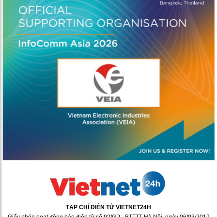
TẠP CHÍ ĐIỆN TỬ VIETNET24H
Giấy phép hoạt động báo điện tử số 92/GP - BTTTT Hà Nội, ngày 06/03/2017