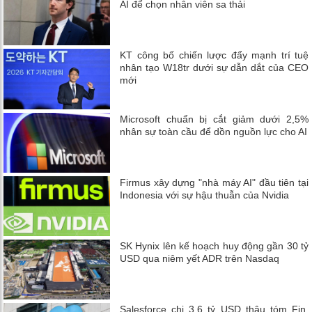
AI để chọn nhân viên sa thải
KT công bố chiến lược đẩy mạnh trí tuệ
nhân tạo W18tr dưới sự dẫn dắt của CEO
mới
Microsoft chuẩn bị cắt giảm dưới 2,5%
nhân sự toàn cầu để dồn nguồn lực cho AI
Firmus xây dựng "nhà máy AI" đầu tiên tại
Indonesia với sự hậu thuẫn của Nvidia
SK Hynix lên kế hoạch huy động gần 30 tỷ
USD qua niêm yết ADR trên Nasdaq
Salesforce chi 3,6 tỷ USD thâu tóm Fin,