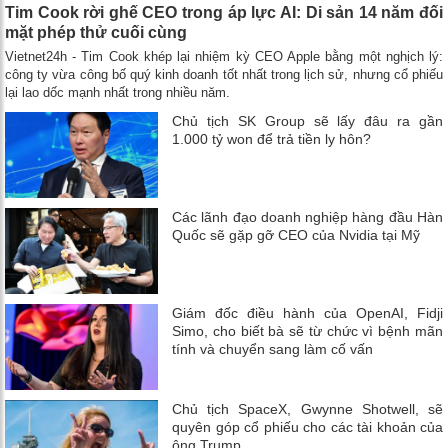
Tim Cook rời ghế CEO trong áp lực AI: Di sản 14 năm đối
mặt phép thử cuối cùng
Vietnet24h - Tim Cook khép lại nhiệm kỳ CEO Apple bằng một nghịch lý:
công ty vừa công bố quý kinh doanh tốt nhất trong lịch sử, nhưng cổ phiếu
lại lao dốc mạnh nhất trong nhiều năm.
Chủ tịch SK Group sẽ lấy đâu ra gần
1.000 tỷ won để trả tiền ly hôn?
Các lãnh đạo doanh nghiệp hàng đầu Hàn
Quốc sẽ gặp gỡ CEO của Nvidia tại Mỹ
Giám đốc điều hành của OpenAI, Fidji
Simo, cho biết bà sẽ từ chức vì bệnh mãn
tính và chuyển sang làm cố vấn
Chủ tịch SpaceX, Gwynne Shotwell, sẽ
quyên góp cổ phiếu cho các tài khoản của
ông Trump