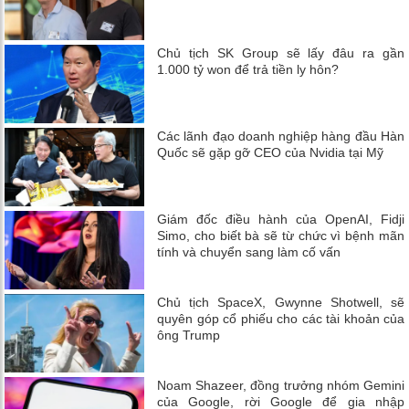
Chủ tịch SK Group sẽ lấy đâu ra gần
1.000 tỷ won để trả tiền ly hôn?
Các lãnh đạo doanh nghiệp hàng đầu Hàn
Quốc sẽ gặp gỡ CEO của Nvidia tại Mỹ
Giám đốc điều hành của OpenAI, Fidji
Simo, cho biết bà sẽ từ chức vì bệnh mãn
tính và chuyển sang làm cố vấn
Chủ tịch SpaceX, Gwynne Shotwell, sẽ
quyên góp cổ phiếu cho các tài khoản của
ông Trump
Noam Shazeer, đồng trưởng nhóm Gemini
của Google, rời Google để gia nhập