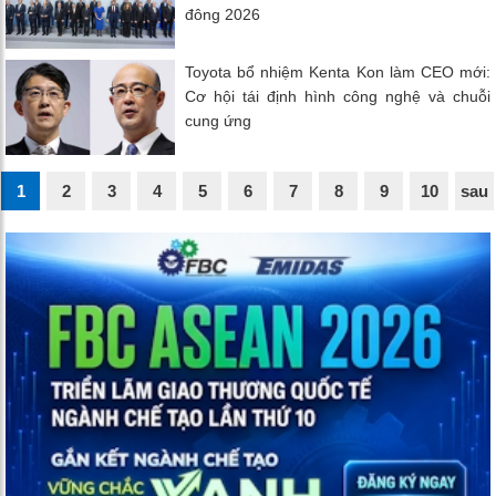
đông 2026
Toyota bổ nhiệm Kenta Kon làm CEO mới:
Cơ hội tái định hình công nghệ và chuỗi
cung ứng
1
2
3
4
5
6
7
8
9
10
sau