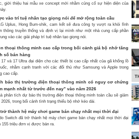
ốc, giới thiệu hai mẫu xe concept mới nhằm củng cố sự hiện diện của
này.
c vào trí tuệ nhân tạo giọng nói để mở rộng toàn cầu
LG Uplus, Hong Bum-shik, cam kết sẽ đưa công ty vượt ra khỏi lĩnh
n thông truyền thống và định vị lại mình như một nhà cung cấp phần
ung vào các giải pháp trí tuệ nhân tạo giọng nói.
ện thoại thông minh cao cấp trong bối cảnh giá bộ nhớ tăng
h số bán hàng
 17 và 17 Ultra đại diện cho các thiết bị cao cấp nhất của gã khổng lồ
uốc, nhằm cạnh tranh với các đối thủ như Samsung và Apple trong
g cao cấp.
T
h báo thị trường điện thoại thông minh có nguy cơ chứng
iảm mạnh nhất từ ​​trước đến nay" vào năm 2026
à phân tích dự báo thị trường điện thoại thông minh toàn cầu sẽ giảm
2026, trong bối cảnh tình trạng thiếu bộ nhớ kéo dài.
trở thành hệ máy chơi game bán chạy nhất mọi thời đại
ndo Switch đã trở thành hệ máy chơi game bán chạy nhất mọi thời đại
 155 triệu đơn vị được bán ra.