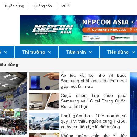
Tuyển dụng
Quảng cáo
VEIA
ệ
Thị trường
Tầm nhìn
Tiêu dùng
tiêu dùng
Áp lực về bộ nhớ AI buộc
Samsung phải tăng giá điện thoại
gập một lần nữa
Cuộc chiến tiếp theo giữa
Samsung và LG tại Trung Quốc:
Robot hút bụi
Ford giảm hơn 10% doanh số
quý II vì thiếu nguồn cung F-150,
xe hybrid tiếp tục là điểm sáng
Khủng hoảng chip nhớ AI đẩy