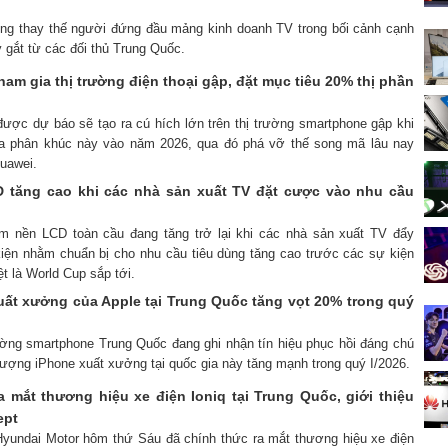
ng thay thế người đứng đầu mảng kinh doanh TV trong bối cảnh cạnh
 gắt từ các đối thủ Trung Quốc.
ham gia thị trường điện thoại gập, đặt mục tiêu 20% thị phần
được dự báo sẽ tạo ra cú hích lớn trên thị trường smartphone gập khi
ia phân khúc này vào năm 2026, qua đó phá vỡ thế song mã lâu nay
uawei.
 tăng cao khi các nhà sản xuất TV đặt cược vào nhu cầu
ấm nền LCD toàn cầu đang tăng trở lại khi các nhà sản xuất TV đẩy
 kiện nhằm chuẩn bị cho nhu cầu tiêu dùng tăng cao trước các sự kiện
ệt là World Cup sắp tới.
ất xưởng của Apple tại Trung Quốc tăng vọt 20% trong quý
rường smartphone Trung Quốc đang ghi nhận tín hiệu phục hồi đáng chú
 lượng iPhone xuất xưởng tại quốc gia này tăng mạnh trong quý I/2026.
a mắt thương hiệu xe điện Ioniq tại Trung Quốc, giới thiệu
ept
Hyundai Motor hôm thứ Sáu đã chính thức ra mắt thương hiệu xe điện