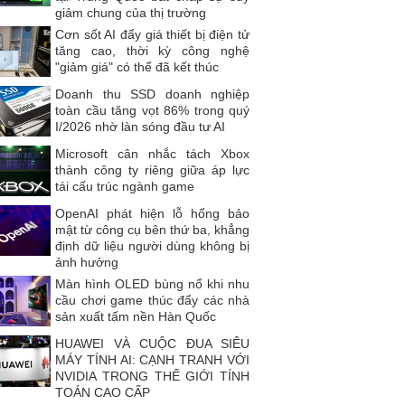
giảm chung của thị trường
Cơn sốt AI đẩy giá thiết bị điện tử
tăng cao, thời kỳ công nghệ
"giảm giá" có thể đã kết thúc
Doanh thu SSD doanh nghiệp
toàn cầu tăng vọt 86% trong quý
I/2026 nhờ làn sóng đầu tư AI
Microsoft cân nhắc tách Xbox
thành công ty riêng giữa áp lực
tái cấu trúc ngành game
OpenAI phát hiện lỗ hổng bảo
mật từ công cụ bên thứ ba, khẳng
định dữ liệu người dùng không bị
ảnh hưởng
Màn hình OLED bùng nổ khi nhu
cầu chơi game thúc đẩy các nhà
sản xuất tấm nền Hàn Quốc
HUAWEI VÀ CUỘC ĐUA SIÊU
MÁY TÍNH AI: CẠNH TRANH VỚI
NVIDIA TRONG THẾ GIỚI TÍNH
TOÁN CAO CẤP