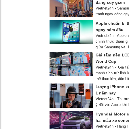
đang suy giảm
Vietnet24h - Samsu
tranh ngày càng gay
Apple chuẩn bị t
ngay năm đầu
Vietnet24h - Apple 
chính thức tham g
giữa Samsung và H
Giá tấm nền LCD
World Cup
Vietnet24h - Giá t
mạnh tích trữ linh
thể thao lớn, đặc bi
Lượng iPhone xu
1 năm nay
Vietnet24h - Thị t
ý đối với Apple khi
Hyundai Motor r
hai mẫu xe conc
Vietnet24h - Hãng 