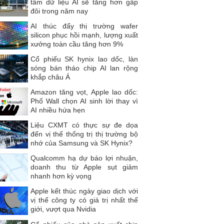
tâm dữ liệu AI sẽ tăng hơn gấp
đôi trong năm nay
AI thúc đẩy thị trường wafer
silicon phục hồi mạnh, lượng xuất
xưởng toàn cầu tăng hơn 9%
Cổ phiếu SK hynix lao dốc, làn
sóng bán tháo chip AI lan rộng
khắp châu Á
Amazon tăng vọt, Apple lao dốc:
Phố Wall chọn AI sinh lời thay vì
AI nhiều hứa hẹn
Liệu CXMT có thực sự đe dọa
đến vị thế thống trị thị trường bộ
nhớ của Samsung và SK Hynix?
Qualcomm hạ dự báo lợi nhuận,
doanh thu từ Apple sụt giảm
nhanh hơn kỳ vọng
Apple kết thúc ngày giao dịch với
vị thế công ty có giá trị nhất thế
giới, vượt qua Nvidia