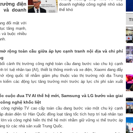
trường điện
doanh nghiệp công nghệ nhỏ vào
thế khó
g và doanh
T
ang đối mặt với
 tục tăng mạnh,
ên và buộc nhiều
anh.
mở rộng toàn cầu giữa áp lực cạnh tranh nội địa và chi phí
ng
 bối cảnh thị trường công nghệ toàn cầu đang bước vào chu kỳ cạnh
h trí tuệ nhân tạo (AI), thiết bị thông minh và xe điện, Xiaomi đang đẩy
ở rộng quốc tế nhằm giảm phụ thuộc vào thị trường nội địa Trung
m kiếm các động lực tăng trưởng mới trước áp lực chi phí sản xuất
ốc cuộc đua TV AI thế hệ mới, Samsung và LG bước vào giai
 công nghệ khốc liệt
h công nghiệp TV cao cấp toàn cầu đang bước vào một chu kỳ cạnh
ập đoàn điện tử Hàn Quốc đồng loạt tăng tốc tích hợp trí tuệ nhân tạo
u lớn và công nghệ hiển thị thế hệ mới nhằm giữ vững vị thế trước áp
tăng từ các nhà sản xuất Trung Quốc.