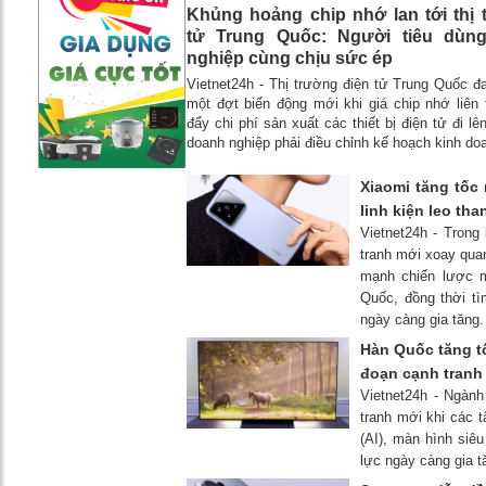
Khủng hoảng chip nhớ lan tới thị 
tử Trung Quốc: Người tiêu dùn
nghiệp cùng chịu sức ép
Vietnet24h - Thị trường điện tử Trung Quốc đ
một đợt biến động mới khi giá chip nhớ liên
đẩy chi phí sản xuất các thiết bị điện tử đi l
doanh nghiệp phải điều chỉnh kế hoạch kinh do
Xiaomi tăng tốc 
linh kiện leo tha
Vietnet24h - Trong
tranh mới xoay quan
mạnh chiến lược m
Quốc, đồng thời tì
ngày càng gia tăng.
Hàn Quốc tăng t
đoạn cạnh tranh
Vietnet24h - Ngàn
tranh mới khi các t
(AI), màn hình siê
lực ngày càng gia 