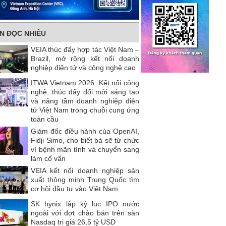
IN ĐỌC NHIỀU
VEIA thúc đẩy hợp tác Việt Nam –
Brazil, mở rộng kết nối doanh
nghiệp điện tử và công nghệ cao
ITWA Vietnam 2026: Kết nối công
nghệ, thúc đẩy đổi mới sáng tạo
và nâng tầm doanh nghiệp điện
tử Việt Nam trong chuỗi cung ứng
toàn cầu
Giám đốc điều hành của OpenAI,
Fidji Simo, cho biết bà sẽ từ chức
vì bệnh mãn tính và chuyển sang
làm cố vấn
VEIA kết nối doanh nghiệp sản
xuất thông minh Trung Quốc tìm
cơ hội đầu tư vào Việt Nam
SK hynix lập kỷ lục IPO nước
ngoài với đợt chào bán trên sàn
Nasdaq trị giá 26,5 tỷ USD