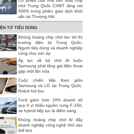
Cổ phiếu của nhà sản xuất chip
nhớ Trung Quốc CXMT tăng vọt
500% trong phiên giao dịch khởi
sắc tại Thượng Hải
IỆN TỬ TIÊU DÙNG
Khủng hoảng chip nhớ lan tới thị
trường điện tử Trung Quốc:
Người tiêu dùng và doanh nghiệp
cùng chịu sức ép
Áp lực về bộ nhớ AI buộc
Samsung phải tăng giá điện thoại
gập một lần nữa
Cuộc chiến tiếp theo giữa
Samsung và LG tại Trung Quốc:
Robot hút bụi
Ford giảm hơn 10% doanh số
quý II vì thiếu nguồn cung F-150,
xe hybrid tiếp tục là điểm sáng
Khủng hoảng chip nhớ AI đẩy
doanh nghiệp công nghệ nhỏ vào
thế khó