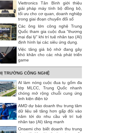
Viettronics Tân Bình giới thiệu
giải pháp máy tính bộ đồng bộ,
tối ưu cho cơ quan, doanh nghiệp
trong giai đoạn chuyển đổi số
Các ông lớn công nghệ Trung
Quốc tham gia cuộc đua "thương
mại đại lý" khi trí tuệ nhân tạo (AI)
định hình lại các siêu ứng dụng.
Việc tăng giá bộ nhớ đang gây
khó khăn cho các nhà phát triển
game
HỊ TRƯỜNG CÔNG NGHỆ
AI làm nóng cuộc đua tụ gốm đa
lớp MLCC, Trung Quốc nhanh
chóng mở rộng chuỗi cung ứng
linh kiện điện tử
AMD dự báo doanh thu trung tâm
dữ liệu sẽ tăng hơn gấp đôi vào
năm tới do nhu cầu về trí tuệ
nhân tạo (AI) tăng mạnh
Onsemi cho biết doanh thu trung