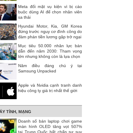
Meta đối mặt vụ kiện vì bị cáo
buộc dùng AI để chọn nhân viên
sa thải
Hyundai Motor, Kia, GM Korea
đứng trước nguy cơ đình công do
đàm phán tiền lương gặp trở ngại
Mục tiêu 50.000 nhân lực bán
dẫn đến năm 2030: Tham vọng
lớn nhưng không còn là lựa chọn
Năm điều đáng chú ý tại
Samsung Unpacked
Apple và Nvidia cạnh tranh danh
hiệu công ty giá trị nhất thế giới
ÁY TÍNH, MẠNG
Doanh số bán laptop chơi game
màn hình OLED tăng vọt 507%
tại Trung Quốc bất chấp sự suy