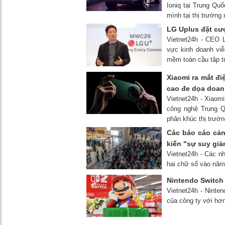
Ioniq tại Trung Qu
mình tại thị trường 
LG Uplus đặt cượ
Vietnet24h - CEO 
vực kinh doanh viễ
mềm toàn cầu tập tr
Xiaomi ra mắt đi
cao đe dọa doan
Vietnet24h - Xiaomi
công nghệ Trung Q
phân khúc thị trườn
Các báo cáo cản
kiến ​​"sự suy g
Vietnet24h - Các nh
hai chữ số vào năm 
Nintendo Switch 
Vietnet24h - Ninte
của công ty với hơn