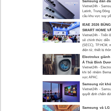
Samsung dẫn đầu 
Vietnet24h - Samsu
Latinh, Trung Đông 
cầu khu vực suy yếu
IEAE 2026 BÙNG
SMART HOME VÀ 
Vietnet24h - Triển
sẽ chính thức diễn 
(SECC), TP.HCM, m
điện tử, thiết bị t
Electrolux giàn
Á Thái Bình Dươ
Vietnet24h - Electr
khi bổ nhiệm Berna
vực APAC.
Samsung rút khỏi
Vietnet24h - Sams
quyết định chấm dứt
Samsung và LG đ