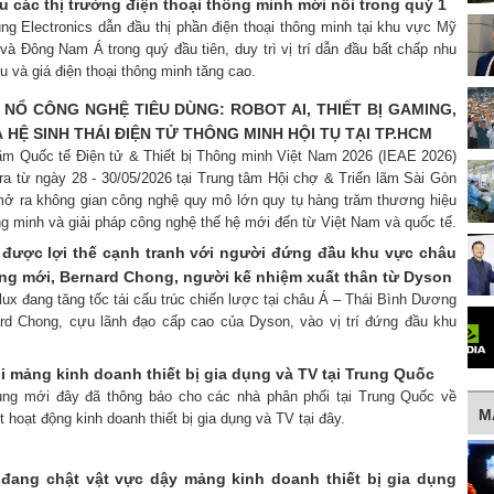
các thị trường điện thoại thông minh mới nổi trong quý 1
ng Electronics dẫn đầu thị phần điện thoại thông minh tại khu vực Mỹ
và Đông Nam Á trong quý đầu tiên, duy trì vị trí dẫn đầu bất chấp nhu
 và giá điện thoại thông minh tăng cao.
 NỔ CÔNG NGHỆ TIÊU DÙNG: ROBOT AI, THIẾT BỊ GAMING,
HỆ SINH THÁI ĐIỆN TỬ THÔNG MINH HỘI TỤ TẠI TP.HCM
 lãm Quốc tế Điện tử & Thiết bị Thông minh Việt Nam 2026 (IEAE 2026)
ra từ ngày 28 - 30/05/2026 tại Trung tâm Hội chợ & Triển lãm Sài Gòn
ở ra không gian công nghệ quy mô lớn quy tụ hàng trăm thương hiệu
hông minh và giải pháp công nghệ thế hệ mới đến từ Việt Nam và quốc tế.
h được lợi thế cạnh tranh với người đứng đầu khu vực châu
ng mới, Bernard Chong, người kế nhiệm xuất thân từ Dyson
olux đang tăng tốc tái cấu trúc chiến lược tại châu Á – Thái Bình Dương
rd Chong, cựu lãnh đạo cấp cao của Dyson, vào vị trí đứng đầu khu
 mảng kinh doanh thiết bị gia dụng và TV tại Trung Quốc
ung mới đây đã thông báo cho các nhà phân phối tại Trung Quốc về
M
 hoạt động kinh doanh thiết bị gia dụng và TV tại đây.
ang chật vật vực dậy mảng kinh doanh thiết bị gia dụng