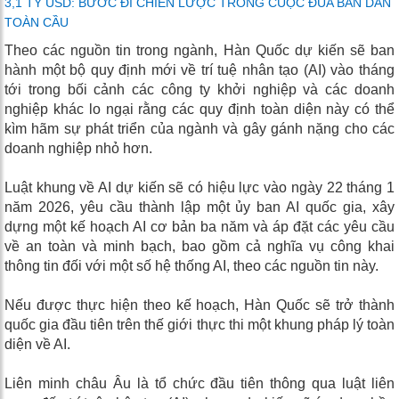
3,1 TỶ USD: BƯỚC ĐI CHIẾN LƯỢC TRONG CUỘC ĐUA BÁN DẪN
TOÀN CẦU
Theo các nguồn tin trong ngành, Hàn Quốc dự kiến ​​sẽ ban
hành một bộ quy định mới về trí tuệ nhân tạo (AI) vào tháng
tới trong bối cảnh các công ty khởi nghiệp và các doanh
nghiệp khác lo ngại rằng các quy định toàn diện này có thể
kìm hãm sự phát triển của ngành và gây gánh nặng cho các
doanh nghiệp nhỏ hơn.
Luật khung về AI dự kiến ​​sẽ có hiệu lực vào ngày 22 tháng 1
năm 2026, yêu cầu thành lập một ủy ban AI quốc gia, xây
dựng một kế hoạch AI cơ bản ba năm và áp đặt các yêu cầu
về an toàn và minh bạch, bao gồm cả nghĩa vụ công khai
thông tin đối với một số hệ thống AI, theo các nguồn tin này.
Nếu được thực hiện theo kế hoạch, Hàn Quốc sẽ trở thành
quốc gia đầu tiên trên thế giới thực thi một khung pháp lý toàn
diện về AI.
Liên minh châu Âu là tổ chức đầu tiên thông qua luật liên