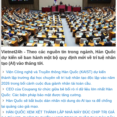
Vietnet24h - Theo các nguồn tin trong ngành, Hàn Quốc
dự kiến ​​sẽ ban hành một bộ quy định mới về trí tuệ nhân
tạo (AI) vào tháng tới.
Viện Công nghệ và Truyền thông Hàn Quốc (KAIST) dự kiến ​​
thành lập trường đại học chuyên về trí tuệ nhân tạo độc lập vào năm
2026 trong bối cảnh cuộc đua giành nhân tài toàn cầu.
CEO của Coupang từ chức giữa bê bối rò rỉ dữ liệu lớn nhất Hàn
Quốc: Các biện pháp bảo mật được tăng cường.
Hàn Quốc sẽ bắt buộc dán nhãn nội dung do AI tạo ra để chống
lại quảng cáo giả mạo.
HÀN QUỐC XEM XÉT THÀNH LẬP NHÀ MÁY ĐÚC CHIP TRỊ GIÁ