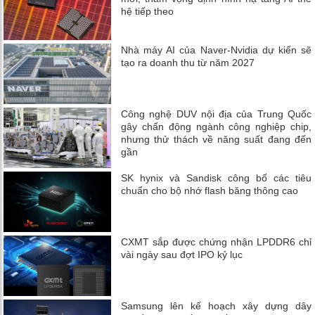
hệ tiếp theo
Nhà máy AI của Naver-Nvidia dự kiến ​​sẽ
tạo ra doanh thu từ năm 2027
Công nghệ DUV nội địa của Trung Quốc
gây chấn động ngành công nghiệp chip,
nhưng thử thách về năng suất đang đến
gần
SK hynix và Sandisk công bố các tiêu
chuẩn cho bộ nhớ flash băng thông cao
CXMT sắp được chứng nhận LPDDR6 chỉ
vài ngày sau đợt IPO kỷ lục
Samsung lên kế hoạch xây dựng dây