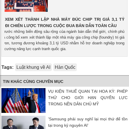
C XEM XÉT THÀNH LẬP NHÀ MÁY ĐÚC CHIP TRỊ GIÁ 3,1 TỶ
ỚC ĐI CHIẾN LƯỢC TRONG CUỘC ĐUA BÁN DẪN TOÀN CẦU
- Trước những biến động sâu rộng của ngành bán dẫn thế giới, chính phủ
a công bố xem xét thành lập một nhà máy gia công chip (foundry) trị giá
tỷ won, tương đương khoảng 3,1 tỷ USD nhằm hỗ trợ doanh nghiệp trong
ng cường năng lực cạnh tranh quốc gia.
Tags:
Luật khung về AI
Hàn Quốc
TIN KHÁC CÙNG CHUYÊN MỤC
VỤ KIỆN THUẾ QUAN TẠI HOA KỲ: PHÉP
THỬ CHO GIỚI HẠN QUYỀN LỰC
TRONG NỀN DÂN CHỦ MỸ
'Samsung phải suy nghĩ lại mọi thứ để tồn
tại trong kỷ nguyên AI'