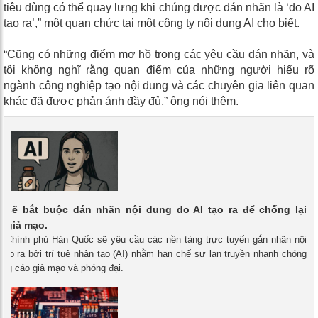
tiêu dùng có thể quay lưng khi chúng được dán nhãn là ‘do AI
tạo ra’,” một quan chức tại một công ty nội dung AI cho biết.
“Cũng có những điểm mơ hồ trong các yêu cầu dán nhãn, và
tôi không nghĩ rằng quan điểm của những người hiểu rõ
ngành công nghiệp tạo nội dung và các chuyên gia liên quan
khác đã được phản ánh đầy đủ,” ông nói thêm.
 sẽ bắt buộc dán nhãn nội dung do AI tạo ra để chống lại
 giả mạo.
 - Chính phủ Hàn Quốc sẽ yêu cầu các nền tảng trực tuyến gắn nhãn nội
ạo ra bởi trí tuệ nhân tạo (AI) nhằm hạn chế sự lan truyền nhanh chóng
ảng cáo giả mạo và phóng đại.