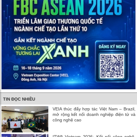
TIN ĐỌC NHIỀU
VEIA thúc đẩy hợp tác Việt Nam – Brazil,
mở rộng kết nối doanh nghiệp điện tử và
công nghệ cao
ITWA Vietnam 2026: Kết nối công nghệ,