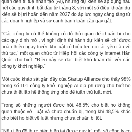
quan đến trí tuệ nhân tạo (AI), nhưng dự kiến ​​sẽ áp dụng hầu
hết các quy định bắt đầu từ tháng 8, với một số điều khoản dự
kiến ​​sẽ bị trì hoãn đến năm 2027 do áp lực ngày càng tăng từ
các doanh nghiệp và sự cạnh tranh toàn cầu gay gắt.
"Các công ty có thể không có đủ thời gian để chuẩn bị cho
các quy định mới, vì nghị định thi hành dự kiến ​​sẽ chỉ được
hoàn thiện ngay trước khi luật có hiệu lực do các yêu cầu về
thủ tục," một quan chức từ Hiệp hội các công ty Internet Hàn
Quốc cho biết. "Điều này sẽ đặc biệt khó khăn đối với các
công ty khởi nghiệp."
Một cuộc khảo sát gần đây của Startup Alliance cho thấy 98%
trong số 101 công ty khởi nghiệp AI địa phương cho biết họ
chưa thiết lập hệ thống ứng phó để tuân thủ luật mới.
Trong số những người được hỏi, 48,5% cho biết họ không
quen thuộc với luật và chưa chuẩn bị, trong khi 48,5% khác
cho biết họ biết về luật nhưng chưa chuẩn bị tốt.
"Nếu tiến độ thực hiện hiện tại được duy trì, một số công ty có