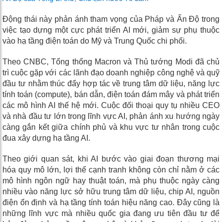
Động thái này phản ánh tham vọng của Pháp và Ấn Độ trong
việc tạo dựng một cực phát triển AI mới, giảm sự phụ thuộc
vào hạ tầng điện toán do Mỹ và Trung Quốc chi phối.
Theo CNBC, Tổng thống Macron và Thủ tướng Modi đã chủ
trì cuộc gặp với các lãnh đạo doanh nghiệp công nghệ và quỹ
đầu tư nhằm thúc đẩy hợp tác về trung tâm dữ liệu, năng lực
tính toán (compute), bán dẫn, điện toán đám mây và phát triển
các mô hình AI thế hệ mới. Cuộc đối thoại quy tụ nhiều CEO
và nhà đầu tư lớn trong lĩnh vực AI, phản ánh xu hướng ngày
càng gắn kết giữa chính phủ và khu vực tư nhân trong cuộc
đua xây dựng hạ tầng AI.
Theo giới quan sát, khi AI bước vào giai đoạn thương mại
hóa quy mô lớn, lợi thế cạnh tranh không còn chỉ nằm ở các
mô hình ngôn ngữ hay thuật toán, mà phụ thuộc ngày càng
nhiều vào năng lực sở hữu trung tâm dữ liệu, chip AI, nguồn
điện ổn định và hạ tầng tính toán hiệu năng cao. Đây cũng là
những lĩnh vực mà nhiều quốc gia đang ưu tiên đầu tư để