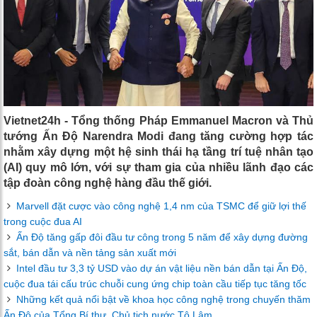
Vietnet24h - Tổng thống Pháp Emmanuel Macron và Thủ
tướng Ấn Độ Narendra Modi đang tăng cường hợp tác
nhằm xây dựng một hệ sinh thái hạ tầng trí tuệ nhân tạo
(AI) quy mô lớn, với sự tham gia của nhiều lãnh đạo các
tập đoàn công nghệ hàng đầu thế giới.
Marvell đặt cược vào công nghệ 1,4 nm của TSMC để giữ lợi thế
trong cuộc đua AI
Ấn Độ tăng gấp đôi đầu tư công trong 5 năm để xây dựng đường
sắt, bán dẫn và nền tảng sản xuất mới
Intel đầu tư 3,3 tỷ USD vào dự án vật liệu nền bán dẫn tại Ấn Độ,
cuộc đua tái cấu trúc chuỗi cung ứng chip toàn cầu tiếp tục tăng tốc
Những kết quả nổi bật về khoa học công nghệ trong chuyến thăm
Ấn Độ của Tổng Bí thư, Chủ tịch nước Tô Lâm