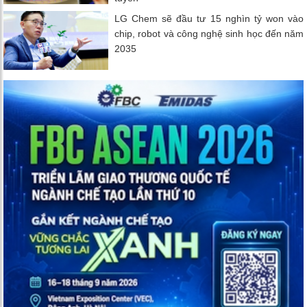
LG Chem sẽ đầu tư 15 nghìn tỷ won vào
chip, robot và công nghệ sinh học đến năm
2035