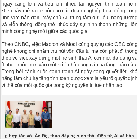
ngày càng lớn và tiêu tốn nhiều tài nguyên tính toán hơn.
Điều này mở ra cơ hội cho các doanh nghiệp hoạt động trong
lĩnh vực bán dẫn, máy chủ AI, trung tâm dữ liệu, năng lượng
và viễn thông, đồng thời thúc đẩy sự hình thành những liên
minh công nghệ mới giữa các quốc gia.
Theo CNBC, việc Macron và Modi cùng quy tụ các CEO công
nghệ không chỉ nhằm thu hút vốn đầu tư mà còn phát đi thông
điệp về việc xây dựng một hệ sinh thái AI cởi mở, đa dạng và
ít phụ thuộc hơn vào một số ít nhà cung cấp hạ tầng toàn cầu.
Trong bối cảnh cuộc cạnh tranh AI ngày càng quyết liệt, khả
năng làm chủ hạ tầng tính toán được xem là yếu tố quyết định
vị thế của mỗi quốc gia trong kỷ nguyên trí tuệ nhân tạo.
ộng hợp tác với Ấn Độ, thúc đẩy hệ sinh thái điện tử, AI và bán