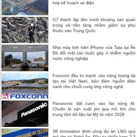
hẹp kế hoạch xe điện
G7 thành lập liên minh khoáng sản quan
trọng và nền tảng nhằm giảm sự phụ
thuộc vào Trung Quốc
Nhà máy linh kiện iPhone của Tata tại Ấn
Độ đối mặt cáo buộc gây ô nhiễm nguồn
nước nông nghiệp
Foxconn đầu tư mạnh vào năng lượng tái
tạo tại Việt Nam, bảo đảm nguồn điện
xanh cho chuỗi cung ứng công nghệ
Panasonic đặt cược vào làn sóng AI:
Chuẩn bị sản xuất pin quy mô lớn cho
trung tâm dữ liệu tại Mỹ từ năm 2028
SK Innovation khởi công dự án LNG quy
mô lớn tại Nghệ An: Đầu tư chiến lược 2,3