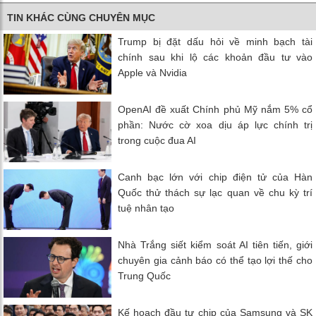
TIN KHÁC CÙNG CHUYÊN MỤC
Trump bị đặt dấu hỏi về minh bạch tài
chính sau khi lộ các khoản đầu tư vào
Apple và Nvidia
OpenAI đề xuất Chính phủ Mỹ nắm 5% cổ
phần: Nước cờ xoa dịu áp lực chính trị
trong cuộc đua AI
Canh bạc lớn với chip điện tử của Hàn
Quốc thử thách sự lạc quan về chu kỳ trí
tuệ nhân tạo
Nhà Trắng siết kiểm soát AI tiên tiến, giới
chuyên gia cảnh báo có thể tạo lợi thế cho
Trung Quốc
Kế hoạch đầu tư chip của Samsung và SK