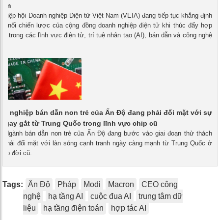
Nam
- Hiệp hội Doanh nghiệp Điện tử Việt Nam (VEIA) đang tiếp tục khẳng định
cầu nối chiến lược của cộng đồng doanh nghiệp điện tử khi thúc đẩy hợp
Độ trong các lĩnh vực điện tử, trí tuệ nhân tạo (AI), bán dẫn và công nghệ
g nghiệp bán dẫn non trẻ của Ấn Độ đang phải đối mặt với sự
h gay gắt từ Trung Quốc trong lĩnh vực chip cũ
 - Ngành bán dẫn non trẻ của Ấn Độ đang bước vào giai đoạn thử thách
hi phải đối mặt với làn sóng cạnh tranh ngày càng mạnh từ Trung Quốc ở
hip đời cũ.
Tags:
Ấn Độ
Pháp
Modi
Macron
CEO công
nghệ
hạ tầng AI
cuộc đua AI
trung tâm dữ
liệu
hạ tầng điện toán
hợp tác AI