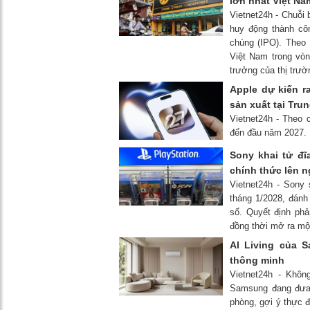
lớn nhất Việt Na
Vietnet24h - Chuỗi 
huy động thành cô
chúng (IPO). Theo 
Việt Nam trong vòn
trưởng của thị trườ
Apple dự kiến ​
sản xuất tại Tru
Vietnet24h - Theo 
đến đầu năm 2027.
Sony khai tử đĩ
chính thức lên n
Vietnet24h - Sony
tháng 1/2028, đánh
số. Quyết định ph
đồng thời mở ra mộ
AI Living của 
thông minh
Vietnet24h - Khô
Samsung đang đưa 
phòng, gợi ý thực đ