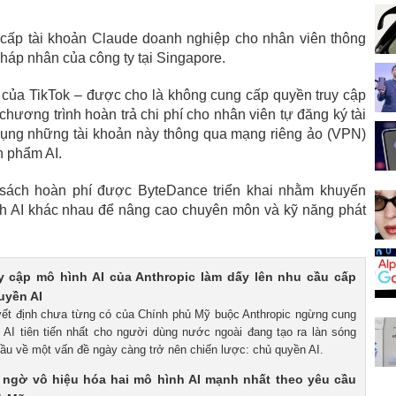
cấp tài khoản Claude doanh nghiệp cho nhân viên thông
pháp nhân của công ty tại Singapore.
 của TikTok – được cho là không cung cấp quyền truy cập
 chương trình hoàn trả chi phí cho nhân viên tự đăng ký tài
dụng những tài khoản này thông qua mạng riêng ảo (VPN)
n phẩm AI.
sách hoàn phí được ByteDance triển khai nhằm khuyến
nh AI khác nhau để nâng cao chuyên môn và kỹ năng phát
y cập mô hình AI của Anthropic làm dấy lên nhu cầu cấp
uyền AI
yết định chưa từng có của Chính phủ Mỹ buộc Anthropic ngừng cung
 AI tiên tiến nhất cho người dùng nước ngoài đang tạo ra làn sóng
cầu về một vấn đề ngày càng trở nên chiến lược: chủ quyền AI.
t ngờ vô hiệu hóa hai mô hình AI mạnh nhất theo yêu cầu