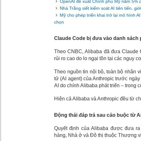
OpenAI đề xuất Chính phủ Mỹ nắm 5% cổ 
Nhà Trắng siết kiểm soát AI tiên tiến, g
Mỹ cho phép triển khai trở lại mô hình 
chọn
Claude Code bị đưa vào danh sách 
Theo CNBC, Alibaba đã đưa Claude 
rủi ro cao do lo ngại tồn tại các nguy
Theo nguồn tin nội bộ, toàn bộ nhân v
tử (AI agent) của Anthropic trước ngày
AI do chính Alibaba phát triển – trong 
Hiện cả Alibaba và Anthropic đều từ chố
Động thái đáp trả sau cáo buộc từ A
Quyết định của Alibaba được đưa ra 
hàng, Nhà ở và Đô thị thuộc Thượng v