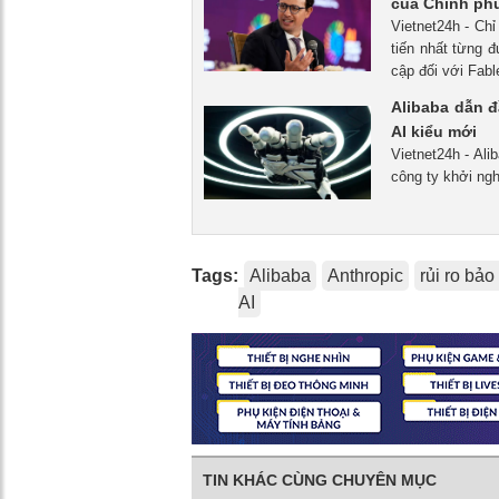
của Chính ph
Vietnet24h - Chỉ
tiến nhất từng 
cập đối với Fab
Alibaba dẫn đ
AI kiểu mới
Vietnet24h - Al
công ty khởi ngh
Tags:
Alibaba
Anthropic
rủi ro bảo
AI
TIN KHÁC CÙNG CHUYÊN MỤC