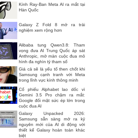
Kính Ray-Ban Meta AI ra mắt tại
Hàn Quốc
Galaxy Z Fold 8 mở ra trải
nghiệm xem rộng hơn
Alibaba tung Qwen3.8: Tham
vọng đưa AI Trung Quốc áp sát
Anthropic, mở màn cuộc đua mô
hình đa nghìn tỷ tham số
Giá cả sẽ là yếu tố then chốt khi
Samsung cạnh tranh với Meta
trong lĩnh vực kính thông minh
Cổ phiếu Alphabet lao dốc vì
Gemini 3.5 Pro chậm ra mắt:
Google đối mặt sức ép lớn trong
cuộc đua AI
Galaxy Unpacked 2026:
Samsung sẵn sàng mở ra kỷ
nguyên mới của AI di động với
thiết kế Galaxy hoàn toàn khác
biệt