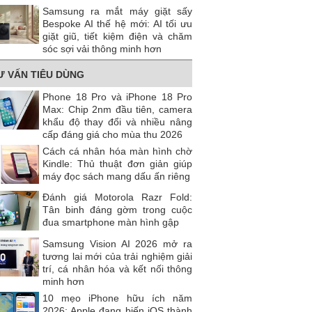
Samsung ra mắt máy giặt sấy
Bespoke AI thế hệ mới: AI tối ưu
giặt giũ, tiết kiệm điện và chăm
sóc sợi vải thông minh hơn
Ư VẤN TIÊU DÙNG
Phone 18 Pro và iPhone 18 Pro
Max: Chip 2nm đầu tiên, camera
khẩu độ thay đổi và nhiều nâng
cấp đáng giá cho mùa thu 2026
Cách cá nhân hóa màn hình chờ
Kindle: Thủ thuật đơn giản giúp
máy đọc sách mang dấu ấn riêng
Đánh giá Motorola Razr Fold:
Tân binh đáng gờm trong cuộc
đua smartphone màn hình gập
Samsung Vision AI 2026 mở ra
tương lai mới của trải nghiệm giải
trí, cá nhân hóa và kết nối thông
minh hơn
10 mẹo iPhone hữu ích năm
2026: Apple đang biến iOS thành