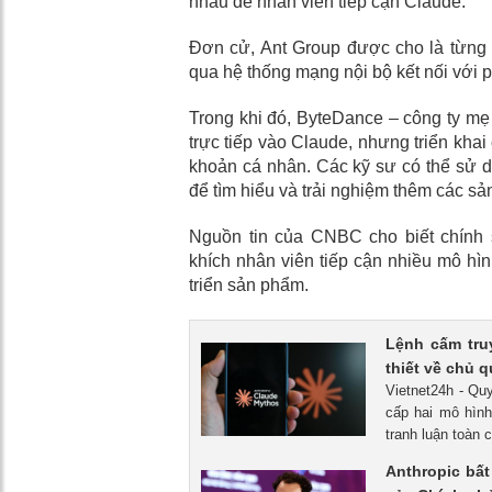
nhau để nhân viên tiếp cận Claude.
Đơn cử, Ant Group được cho là từng 
qua hệ thống mạng nội bộ kết nối với 
Trong khi đó, ByteDance – công ty mẹ
trực tiếp vào Claude, nhưng triển khai
khoản cá nhân. Các kỹ sư có thể sử 
để tìm hiểu và trải nghiệm thêm các sả
Nguồn tin của CNBC cho biết chính 
khích nhân viên tiếp cận nhiều mô hì
triển sản phẩm.
Lệnh cấm tru
thiết về chủ q
Vietnet24h - Qu
cấp hai mô hình
tranh luận toàn 
Anthropic bấ