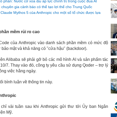
phần: Nước cờ xoa dịu áp lực chính trị trong cuộc đua AI
iới chuyên gia cảnh báo có thể tạo lợi thế cho Trung Quốc
AI Claude Mythos 5 của Anthropic cho một số tổ chức được lựa
phần mềm rủi ro cao
Code của Anthropic vào danh sách phần mềm có mức độ
 cơ bảo mật và khả năng có "cửa hậu" (backdoor).
iên Alibaba sẽ phải gỡ bỏ các mô hình AI và sản phẩm tác
 10/7. Thay vào đó, công ty yêu cầu sử dụng Qoder – trợ lý
công việc hằng ngày.
i bình luận về thông tin này.
nthropic
chỉ vài tuần sau khi Anthropic gửi thư tới Ủy ban Ngân
iện Mỹ.