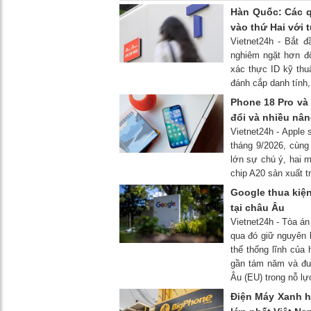
Hàn Quốc: Các q
vào thứ Hai với
Vietnet24h - Bắt 
nghiêm ngặt hơn đ
xác thực ID kỹ thu
đánh cắp danh tính,
Phone 18 Pro và
đổi và nhiều nâ
Vietnet24h - Apple 
tháng 9/2026, cùng
lớn sự chú ý, hai m
chip A20 sản xuất tr
Google thua kiện
tại châu Âu
Vietnet24h - Tòa á
qua đó giữ nguyên k
thế thống lĩnh của 
gần tám năm và đư
Âu (EU) trong nỗ lự
Điện Máy Xanh h