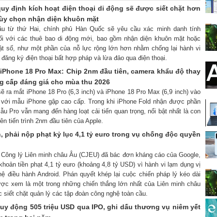
uy định kích hoạt điện thoại di động sẽ được siết chặt hơn
 tùy chọn nhận diện khuôn mặt
đầu từ thứ Hai, chính phủ Hàn Quốc sẽ yêu cầu xác minh danh tính
ối với các thuê bao di động mới, bao gồm nhận diện khuôn mặt hoặc
ật số, như một phần của nỗ lực rộng lớn hơn nhằm chống lại hành vi
 đăng ký điện thoại bất hợp pháp và lừa đảo qua điện thoại.
 iPhone 18 Pro Max: Chip 2nm đầu tiên, camera khẩu độ thay
ng cấp đáng giá cho mùa thu 2026
sẽ ra mắt iPhone 18 Pro (6,3 inch) và iPhone 18 Pro Max (6,9 inch) vào
 với mẫu iPhone gập cao cấp. Trong khi iPhone Fold nhận được phần
ẫu Pro vẫn mang đến hàng loạt cải tiến quan trọng, nổi bật nhất là con
ên tiến trình 2nm đầu tiên của Apple.
, phải nộp phạt kỷ lục 4,1 tỷ euro trong vụ chống độc quyền
n Công lý Liên minh châu Âu (CJEU) đã bác đơn kháng cáo của Google,
hoản tiền phạt 4,1 tỷ euro (khoảng 4,8 tỷ USD) vì hành vi lạm dụng vị
hệ điều hành Android. Phán quyết khép lại cuộc chiến pháp lý kéo dài
ợc xem là một trong những chiến thắng lớn nhất của Liên minh châu
c siết chặt quản lý các tập đoàn công nghệ toàn cầu.
uy động 505 triệu USD qua IPO, ghi dấu thương vụ niêm yết