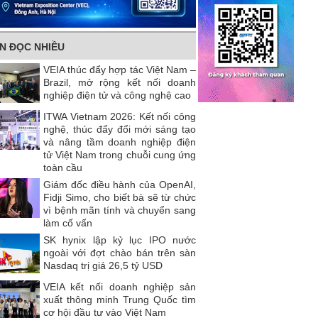
IN ĐỌC NHIỀU
VEIA thúc đẩy hợp tác Việt Nam –
Brazil, mở rộng kết nối doanh
nghiệp điện tử và công nghệ cao
ITWA Vietnam 2026: Kết nối công
nghệ, thúc đẩy đổi mới sáng tạo
và nâng tầm doanh nghiệp điện
tử Việt Nam trong chuỗi cung ứng
toàn cầu
Giám đốc điều hành của OpenAI,
Fidji Simo, cho biết bà sẽ từ chức
vì bệnh mãn tính và chuyển sang
làm cố vấn
SK hynix lập kỷ lục IPO nước
ngoài với đợt chào bán trên sàn
Nasdaq trị giá 26,5 tỷ USD
VEIA kết nối doanh nghiệp sản
xuất thông minh Trung Quốc tìm
cơ hội đầu tư vào Việt Nam