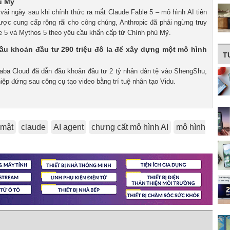
ủ Mỹ
 vài ngày sau khi chính thức ra mắt Claude Fable 5 – mô hình AI tiên
được cung cấp rộng rãi cho công chúng, Anthropic đã phải ngừng truy
le 5 và Mythos 5 theo yêu cầu khẩn cấp từ Chính phủ Mỹ.
ầu khoản đầu tư 290 triệu đô la để xây dựng một mô hình
T
ibaba Cloud đã dẫn đầu khoản đầu tư 2 tỷ nhân dân tệ vào ShengShu,
iệp đứng sau công cụ tạo video bằng trí tuệ nhân tạo Vidu.
 mật
claude
AI agent
chưng cất mô hình AI
mô hình