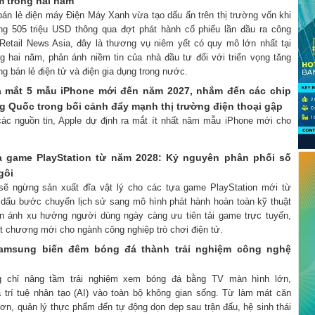
m trong hai năm
bán lẻ điện máy Điện Máy Xanh vừa tạo dấu ấn trên thị trường vốn khi
ng 505 triệu USD thông qua đợt phát hành cổ phiếu lần đầu ra công
Retail News Asia, đây là thương vụ niêm yết có quy mô lớn nhất tại
g hai năm, phản ánh niềm tin của nhà đầu tư đối với triển vọng tăng
ng bán lẻ điện tử và điện gia dụng trong nước.
​ra mắt 5 mẫu iPhone mới đến năm 2027, nhắm đến các chip
ng Quốc trong bối cảnh đẩy mạnh thị trường điện thoại gập
các nguồn tin, Apple dự định ra mắt ít nhất năm mẫu iPhone mới cho
a game PlayStation từ năm 2028: Kỷ nguyên phân phối số
gôi
 sẽ ngừng sản xuất đĩa vật lý cho các tựa game PlayStation mới từ
 dấu bước chuyển lịch sử sang mô hình phát hành hoàn toàn kỹ thuật
ản ánh xu hướng người dùng ngày càng ưu tiên tải game trực tuyến,
t chương mới cho ngành công nghiệp trò chơi điện tử.
Samsung biến đêm bóng đá thành trải nghiệm công nghệ
ng chỉ nâng tầm trải nghiệm xem bóng đá bằng TV màn hình lớn,
trí tuệ nhân tạo (AI) vào toàn bộ không gian sống. Từ làm mát căn
ơn, quản lý thực phẩm đến tự động dọn dẹp sau trận đấu, hệ sinh thái