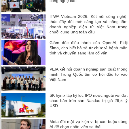
công nghệ cao
ITWA Vietnam 2026: Kết nối công nghệ,
thúc đẩy đổi mới sáng tạo và nâng tầm
doanh nghiệp điện tử Việt Nam trong
chuỗi cung ứng toàn cầu
Giám đốc điều hành của OpenAI, Fidji
Simo, cho biết bà sẽ từ chức vì bệnh mãn
tính và chuyển sang làm cố vấn
VEIA kết nối doanh nghiệp sản xuất thông
minh Trung Quốc tìm cơ hội đầu tư vào
Việt Nam
SK hynix lập kỷ lục IPO nước ngoài với đợt
chào bán trên sàn Nasdaq trị giá 26,5 tỷ
USD
Meta đối mặt vụ kiện vì bị cáo buộc dùng
AI để chọn nhân viên sa thải