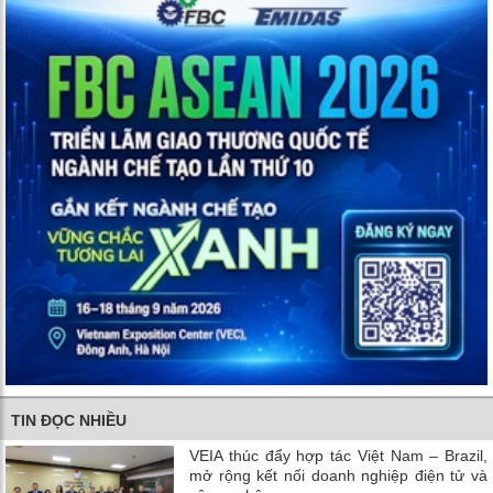
TIN ĐỌC NHIỀU
VEIA thúc đẩy hợp tác Việt Nam – Brazil,
mở rộng kết nối doanh nghiệp điện tử và