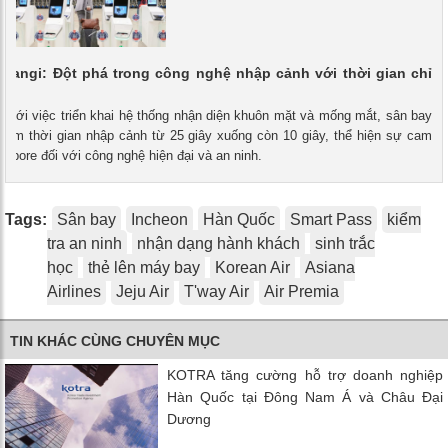
hangi: Đột phá trong công nghệ nhập cảnh với thời gian chỉ
- Với việc triển khai hệ thống nhận diện khuôn mặt và mống mắt, sân bay
giảm thời gian nhập cảnh từ 25 giây xuống còn 10 giây, thể hiện sự cam
gapore đối với công nghệ hiện đại và an ninh.
Tags:
Sân bay
Incheon
Hàn Quốc
Smart Pass
kiểm
tra an ninh
nhận dạng hành khách
sinh trắc
học
thẻ lên máy bay
Korean Air
Asiana
Airlines
Jeju Air
T'way Air
Air Premia
TIN KHÁC CÙNG CHUYÊN MỤC
KOTRA tăng cường hỗ trợ doanh nghiệp
Hàn Quốc tại Đông Nam Á và Châu Đại
Dương