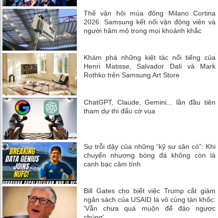
Thế vận hội mùa đông Milano Cortina
2026: Samsung kết nối vận động viên và
người hâm mộ trong mọi khoảnh khắc
Khám phá những kiệt tác nổi tiếng của
Henri Matisse, Salvador Dalí và Mark
Rothko trên Samsung Art Store
ChatGPT, Claude, Gemini... lần đầu tiên
tham dự thi đấu cờ vua
Sự trỗi dậy của những “kỹ sư sân cỏ”: Khi
chuyển nhượng bóng đá không còn là
canh bạc cảm tính
Bill Gates cho biết việc Trump cắt giảm
ngân sách của USAID là vô cùng tàn khốc:
'Vẫn chưa quá muộn để đảo ngược
chúng'