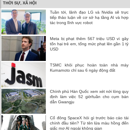
THỜI SỰ, XÃ HỘI
Tuần tới, lãnh đạo LG và Nvidia sẽ trực
tiếp thảo luận về cơ sở hạ tầng AI và hợp
tác trong lĩnh vực robot
Meta bị phạt thêm 567 triệu USD vì gây
tổn hại trẻ em, tổng mức phạt lên gần 1 tỷ
USD
TSMC khôi phục hoàn toàn nhà máy
Kumamoto chỉ sau 6 ngày động đất
Chính phủ Hàn Quốc xem xét nới lỏng quy
định làm việc 52 giờ/tuần cho cụm bán
dẫn Gwangju
Cổ đông SpaceX hỏi gì trước báo cáo tài
chính đầu tiên? Từ tên lửa màu hồng đến
giấc mơ AI ngoài không gian