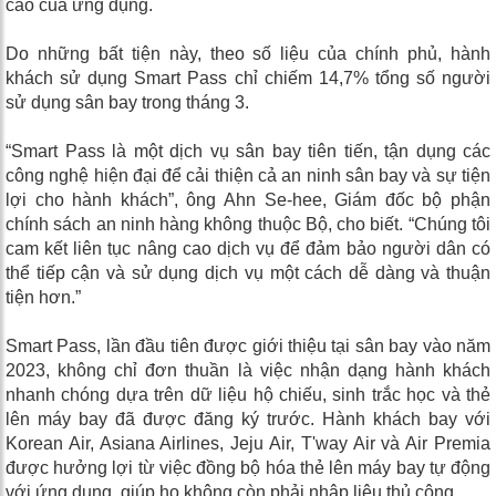
cáo của ứng dụng.
Do những bất tiện này, theo số liệu của chính phủ, hành
khách sử dụng Smart Pass chỉ chiếm 14,7% tổng số người
sử dụng sân bay trong tháng 3.
“Smart Pass là một dịch vụ sân bay tiên tiến, tận dụng các
công nghệ hiện đại để cải thiện cả an ninh sân bay và sự tiện
lợi cho hành khách”, ông Ahn Se-hee, Giám đốc bộ phận
chính sách an ninh hàng không thuộc Bộ, cho biết. “Chúng tôi
cam kết liên tục nâng cao dịch vụ để đảm bảo người dân có
thể tiếp cận và sử dụng dịch vụ một cách dễ dàng và thuận
tiện hơn.”
Smart Pass, lần đầu tiên được giới thiệu tại sân bay vào năm
2023, không chỉ đơn thuần là việc nhận dạng hành khách
nhanh chóng dựa trên dữ liệu hộ chiếu, sinh trắc học và thẻ
lên máy bay đã được đăng ký trước. Hành khách bay với
Korean Air, Asiana Airlines, Jeju Air, T'way Air và Air Premia
được hưởng lợi từ việc đồng bộ hóa thẻ lên máy bay tự động
với ứng dụng, giúp họ không còn phải nhập liệu thủ công.