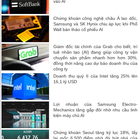
vào AI
Chứng khoán công nghệ châu Á lao dốc,
Samsung và SK Hynix chịu áp lực khi Phố
Wall bán tháo cổ phiếu AI
Giám đốc tài chính của Grab cho biết, trí
tuệ nhân tạo (AI) đang giúp công ty vận
chuyển sản phẩm nhanh hơn hơn 30%,
đồng thời nâng cao dự báo doanh thu của
công ty
Doanh thu quý II của Intel tăng 25% lên
16,1 tỷ USD
Lợi nhuận của Samsung Electro-
Mechanics tăng gấp đôi nhờ nhu cầu linh
kiện máy chủ AI
Chứng khoán Seoul tăng kỷ lục 18%, lấy
lại mốc 6.500 điểm nhờ đà bứt phá của