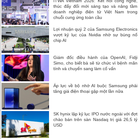
ITWA Vietnam 2026: Kết nối công nghệ,
thúc đẩy đổi mới sáng tạo và nâng tầm
doanh nghiệp điện tử Việt Nam trong
chuỗi cung ứng toàn cầu
Lợi nhuận quý 2 của Samsung Electronics
vượt kỷ lục của Nvidia nhờ sự bùng nổ
chip AI
Giám đốc điều hành của OpenAI, Fidji
Simo, cho biết bà sẽ từ chức vì bệnh mãn
tính và chuyển sang làm cố vấn
Áp lực về bộ nhớ AI buộc Samsung phải
tăng giá điện thoại gập một lần nữa
SK hynix lập kỷ lục IPO nước ngoài với đợt
chào bán trên sàn Nasdaq trị giá 26,5 tỷ
USD