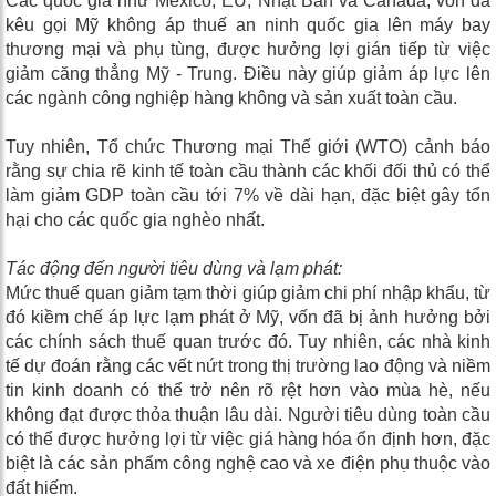
Các quốc gia như Mexico, EU, Nhật Bản và Canada, vốn đã
kêu gọi Mỹ không áp thuế an ninh quốc gia lên máy bay
thương mại và phụ tùng, được hưởng lợi gián tiếp từ việc
giảm căng thẳng Mỹ - Trung. Điều này giúp giảm áp lực lên
các ngành công nghiệp hàng không và sản xuất toàn cầu.
Tuy nhiên, Tổ chức Thương mại Thế giới (WTO) cảnh báo
rằng sự chia rẽ kinh tế toàn cầu thành các khối đối thủ có thể
làm giảm GDP toàn cầu tới 7% về dài hạn, đặc biệt gây tổn
hại cho các quốc gia nghèo nhất.
Tác động đến người tiêu dùng và lạm phát:
Mức thuế quan giảm tạm thời giúp giảm chi phí nhập khẩu, từ
đó kiềm chế áp lực lạm phát ở Mỹ, vốn đã bị ảnh hưởng bởi
các chính sách thuế quan trước đó. Tuy nhiên, các nhà kinh
tế dự đoán rằng các vết nứt trong thị trường lao động và niềm
tin kinh doanh có thể trở nên rõ rệt hơn vào mùa hè, nếu
không đạt được thỏa thuận lâu dài. Người tiêu dùng toàn cầu
có thể được hưởng lợi từ việc giá hàng hóa ổn định hơn, đặc
biệt là các sản phẩm công nghệ cao và xe điện phụ thuộc vào
đất hiếm.