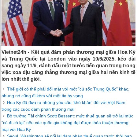
Vietnet24h - Kết quả đàm phán thương mại giữa Hoa Kỳ
và Trung Quốc tại London vào ngày 10/6/2025, kéo dài
sang ngày 11/6, đánh dấu một bước tiến quan trọng trong
việc xoa dịu căng thẳng thương mại giữa hai nền kinh tế
lớn nhất thế giới.
Thế giới có thể phải đối mặt với một "cú sốc Trung Quốc" khác,
nhưng nó cũng đi kèm với một tia hy vọng
Hoa Kỳ đã đưa ra những yêu cầu 'khó khăn' đối với Việt Nam
trong các cuộc đàm phán thương mại
Bộ trưởng Tài chính Scott Bessent: mức thuế quan sẽ trở lại mức
"có đi có lại" nếu các quốc gia không đạt được thỏa thuận thương
mại với Hoa Kỳ
Seoul, Washington sẽ nối lại đàm phán thuế quan trước thời hạn