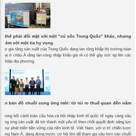
có thể phải đối mặt với một "cú sốc Trung Quốc" khác, nhưng
i kèm với một tia hy vọng
- Sự gia tăng sản xuất của Trung Quốc đang lan rộng khắp thị trường toàn
 ngại ở châu Á rằng làn sóng nhập khẩu giá rẻ có thể gây sức ép lên các
 nghiệp địa phương.
trên bản đồ chuỗi cung ứng mới: từ rủi ro thuế quan đến nắm
i
- Trong bối cảnh toàn cầu hóa và hội nhập kinh tế quốc tế ngày càng sâu
 cung ứng sản xuất đã trở thành một yếu tố then chốt quyết định năng lực
và sự phát triển bền vững của nền kinh tế. Việt Nam, với vị trí chiến lược
c Đông Nam Á, đang đứng trước cơ hội lớn để tham gia sâu hơn vào chuỗi