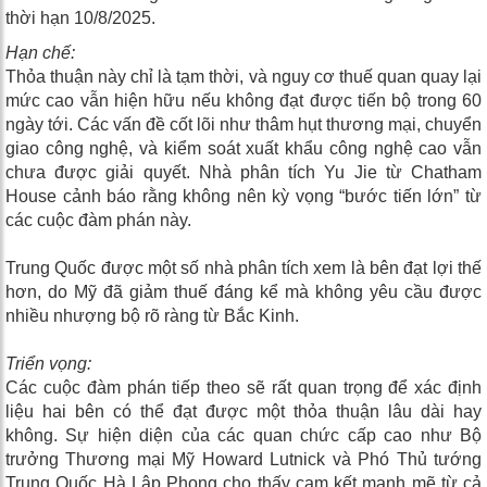
thời hạn 10/8/2025.
Hạn chế:
Thỏa thuận này chỉ là tạm thời, và nguy cơ thuế quan quay lại
mức cao vẫn hiện hữu nếu không đạt được tiến bộ trong 60
ngày tới. Các vấn đề cốt lõi như thâm hụt thương mại, chuyển
giao công nghệ, và kiểm soát xuất khẩu công nghệ cao vẫn
chưa được giải quyết. Nhà phân tích Yu Jie từ Chatham
House cảnh báo rằng không nên kỳ vọng “bước tiến lớn” từ
các cuộc đàm phán này.
Trung Quốc được một số nhà phân tích xem là bên đạt lợi thế
hơn, do Mỹ đã giảm thuế đáng kể mà không yêu cầu được
nhiều nhượng bộ rõ ràng từ Bắc Kinh.
Triển vọng:
Các cuộc đàm phán tiếp theo sẽ rất quan trọng để xác định
liệu hai bên có thể đạt được một thỏa thuận lâu dài hay
không. Sự hiện diện của các quan chức cấp cao như Bộ
trưởng Thương mại Mỹ Howard Lutnick và Phó Thủ tướng
Trung Quốc Hà Lập Phong cho thấy cam kết mạnh mẽ từ cả