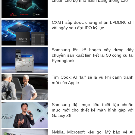
chuẩn cho bộ nhớ flash băng thông cao
CXMT sắp được chứng nhận LPDDR6 chỉ
vài ngày sau đợt IPO kỷ lục
Samsung lên kế hoạch xây dựng dây
chuyền sản xuất liên kết lai 50 công cụ tại
Pyeongtaek
Tim Cook: AI "lai" sẽ là vũ khí cạnh tranh
mới của Apple
Samsung đặt mục tiêu thiết lập chuẩn
mực mới cho thiết kế màn hình gập với
Galaxy Z8
Nvidia, Microsoft kêu gọi Mỹ bảo vệ AI