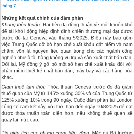
tháng 7
Những kết quả chính của đàm phán
Khung thỏa thuận:
Hai bên đã đồng thuận về một khuôn khổ
để tái khởi động hiệp định đình chiến thương mại đạt được
trước đó tại Geneva vào tháng 5/2025. Điều này bao gồm
việc Trung Quốc dỡ bỏ hạn chế xuất khẩu đất hiếm và nam
châm, vốn là nguyên liệu quan trọng cho các ngành công
nghiệp như ô tô, hàng không vũ trụ và sản xuất chất bán dẫn.
Đổi lại, Mỹ đồng ý gỡ bỏ một số hạn chế xuất khẩu đối với
phần mềm thiết kế chất bán dẫn, máy bay và các hàng hóa
khác.
Giảm thuế tạm thời:
Thỏa thuận Geneva trước đó đã giảm
thuế quan của Mỹ từ 145% xuống 30% và của Trung Quốc từ
125% xuống 10% trong 90 ngày. Cuộc đàm phán tại London
củng cố cam kết này, với thời hạn đến ngày 10/8/2025 để đạt
được thỏa thuận toàn diện hơn, nếu không thuế quan sẽ
quay lại mức cao.
Tín hiệu tích cực nhưng chưa bền vững:
Mặc dù Bộ trưởng