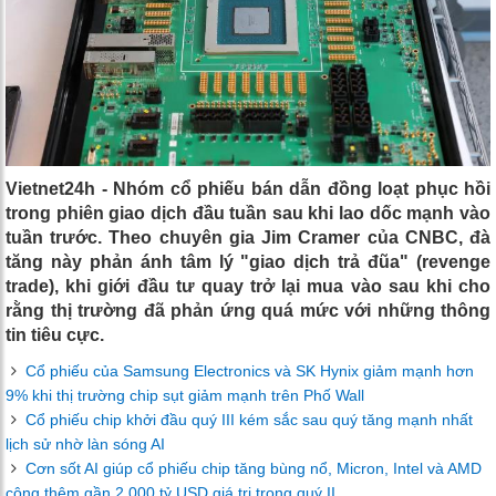
Vietnet24h - Nhóm cổ phiếu bán dẫn đồng loạt phục hồi
trong phiên giao dịch đầu tuần sau khi lao dốc mạnh vào
tuần trước. Theo chuyên gia Jim Cramer của CNBC, đà
tăng này phản ánh tâm lý "giao dịch trả đũa" (revenge
trade), khi giới đầu tư quay trở lại mua vào sau khi cho
rằng thị trường đã phản ứng quá mức với những thông
tin tiêu cực.
Cổ phiếu của Samsung Electronics và SK Hynix giảm mạnh hơn
9% khi thị trường chip sụt giảm mạnh trên Phố Wall
Cổ phiếu chip khởi đầu quý III kém sắc sau quý tăng mạnh nhất
lịch sử nhờ làn sóng AI
Cơn sốt AI giúp cổ phiếu chip tăng bùng nổ, Micron, Intel và AMD
cộng thêm gần 2.000 tỷ USD giá trị trong quý II