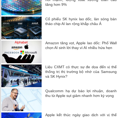
tăng hơn 9%
Cổ phiếu SK hynix lao dốc, làn sóng bán
tháo chip AI lan rộng khắp châu Á
Amazon tăng vọt, Apple lao dốc: Phố Wall
chọn AI sinh lời thay vì AI nhiều hứa hẹn
Liệu CXMT có thực sự đe dọa đến vị thế
thống trị thị trường bộ nhớ của Samsung
và SK Hynix?
Qualcomm hạ dự báo lợi nhuận, doanh
thu từ Apple sụt giảm nhanh hơn kỳ vọng
Apple kết thúc ngày giao dịch với vị thế