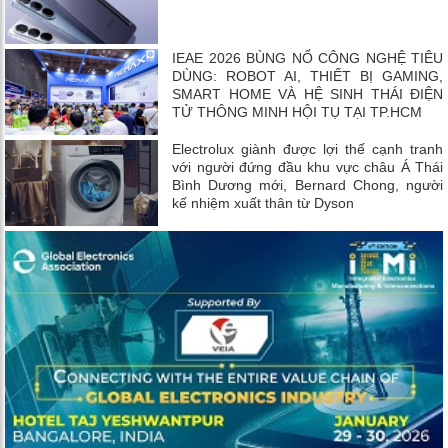
IEAE 2026 BÙNG NỔ CÔNG NGHỆ TIÊU
DÙNG: ROBOT AI, THIẾT BỊ GAMING,
SMART HOME VÀ HỆ SINH THÁI ĐIỆN
TỬ THÔNG MINH HỘI TỤ TẠI TP.HCM
Electrolux giành được lợi thế cạnh tranh
với người đứng đầu khu vực châu Á Thái
Bình Dương mới, Bernard Chong, người
kế nhiệm xuất thân từ Dyson