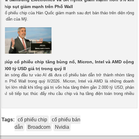
g chip sụt giảm mạnh trên Phố Wall
- Cổ phiếu chip của Hàn Quốc giảm mạnh sau đợt bán tháo trên diện rộng
bán dẫn của Mỹ.
I giúp cổ phiếu chip tăng bùng nổ, Micron, Intel và AMD cộng
.000 tỷ USD giá trị trong quý II
 - Làn sóng đầu tư vào AI đã đưa cổ phiếu bán dẫn trở thành nhóm tăng
trên Phố Wall trong quý II/2026. Micron, Intel và AMD là những doanh
g lợi lớn nhất khi tổng giá trị vốn hóa tăng thêm gần 2.000 tỷ USD, phản
 AI sẽ tiếp tục thúc đẩy nhu cầu chip và hạ tầng điện toán trong nhiều
Tags:
cổ phiếu chip
cổ phiếu bán
dẫn
Broadcom
Nvidia