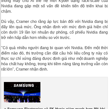
thống máy chủ AI thế hệ mới Kyber dạng rack-scale của
Nvidia đang gặp một số vấn đề khiến tiến độ triển khai bị
chậm.
Dù vậy, Cramer cho rằng áp lực bán đối với Nvidia đang bị
đẩy lên quá mức. Ông nhận định với mức định giá hiện chỉ
còn dưới 19 lần lợi nhuận dự phóng, cổ phiếu Nvidia đang
trở nên hấp dẫn hơn nhiều so với trước.
"Có quá nhiều người đang bi quan với Nvidia. Đến một thời
điểm nào đó, thị trường cần đặt câu hỏi liệu công ty này có
thực sự chỉ xứng đáng được định giá như một doanh nghiệp
hóa chất hay không, trong khi tiềm năng tăng trưởng vẫn còn
rất lớn", Cramer nhận định.
 của Samsung Electronics và SK Hynix giảm mạnh hơn 9% khi