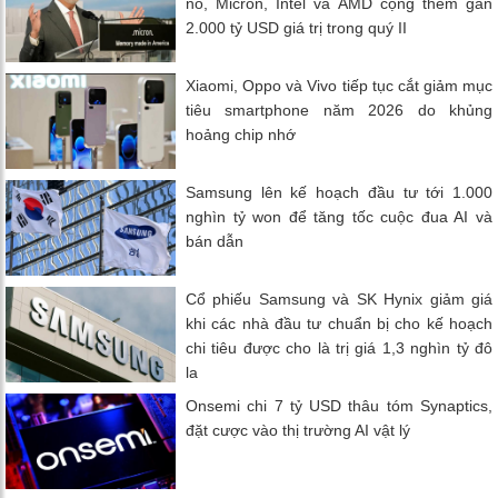
nổ, Micron, Intel và AMD cộng thêm gần
2.000 tỷ USD giá trị trong quý II
Xiaomi, Oppo và Vivo tiếp tục cắt giảm mục
tiêu smartphone năm 2026 do khủng
hoảng chip nhớ
Samsung lên kế hoạch đầu tư tới 1.000
nghìn tỷ won để tăng tốc cuộc đua AI và
bán dẫn
Cổ phiếu Samsung và SK Hynix giảm giá
khi các nhà đầu tư chuẩn bị cho kế hoạch
chi tiêu được cho là trị giá 1,3 nghìn tỷ đô
la
Onsemi chi 7 tỷ USD thâu tóm Synaptics,
đặt cược vào thị trường AI vật lý