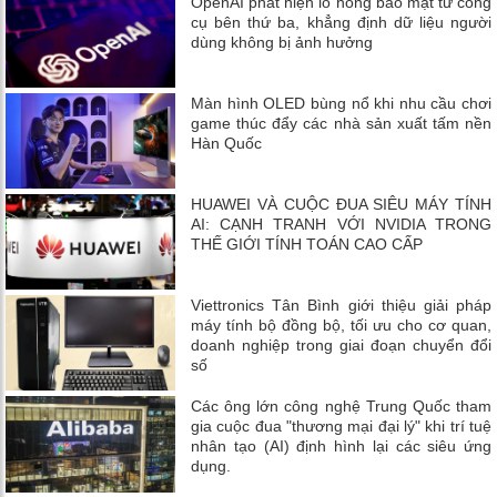
OpenAI phát hiện lỗ hổng bảo mật từ công
cụ bên thứ ba, khẳng định dữ liệu người
dùng không bị ảnh hưởng
Màn hình OLED bùng nổ khi nhu cầu chơi
game thúc đẩy các nhà sản xuất tấm nền
Hàn Quốc
HUAWEI VÀ CUỘC ĐUA SIÊU MÁY TÍNH
AI: CẠNH TRANH VỚI NVIDIA TRONG
THẾ GIỚI TÍNH TOÁN CAO CẤP
Viettronics Tân Bình giới thiệu giải pháp
máy tính bộ đồng bộ, tối ưu cho cơ quan,
doanh nghiệp trong giai đoạn chuyển đổi
số
Các ông lớn công nghệ Trung Quốc tham
gia cuộc đua "thương mại đại lý" khi trí tuệ
nhân tạo (AI) định hình lại các siêu ứng
dụng.