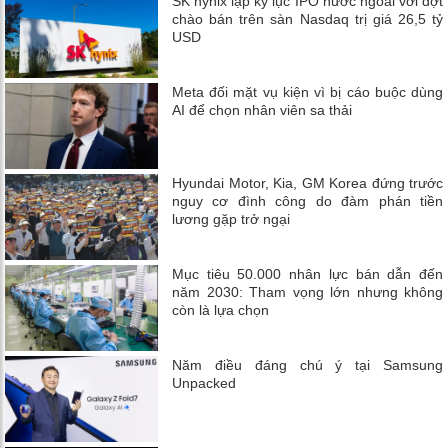
SK hynix lập kỷ lục IPO nước ngoài với đợt
chào bán trên sàn Nasdaq trị giá 26,5 tỷ
USD
Meta đối mặt vụ kiện vì bị cáo buộc dùng
AI để chọn nhân viên sa thải
Hyundai Motor, Kia, GM Korea đứng trước
nguy cơ đình công do đàm phán tiền
lương gặp trở ngại
Mục tiêu 50.000 nhân lực bán dẫn đến
năm 2030: Tham vọng lớn nhưng không
còn là lựa chọn
Năm điều đáng chú ý tại Samsung
Unpacked