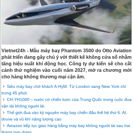
Vietnet24h - Mẫu máy bay Phantom 3500 do Otto Aviation
phát triển đang gây chú ý với thiết kế không cửa sổ nhằm
tăng hiệu suất khí động học. Công ty dự kiến sẽ cho cất
cánh thử nghiệm vào cuối năm 2027, mở ra chương mới
cho hàng không thương mại cận âm.
Siêu máy bay chở khách A-HyM: Từ London sang New York chỉ
trong 45 phút
CH-YH1000 – nước cờ chiến lược của Trung Quốc trong cuộc đua
vận tải không người lái
Thế giới đua vào kỷ nguyên máy bay chiến đấu thế hệ thứ 6: AI,
drone và vũ khí năng lượng cao
Amazon tiếp tục giao hàng bằng máy bay không người lái sau hai
tháng tạm dừng