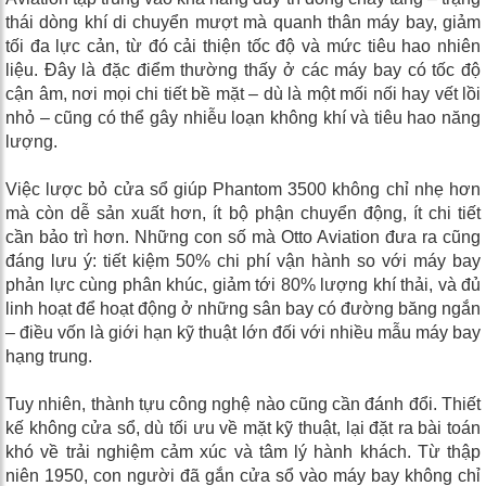
thái dòng khí di chuyển mượt mà quanh thân máy bay, giảm
tối đa lực cản, từ đó cải thiện tốc độ và mức tiêu hao nhiên
liệu. Đây là đặc điểm thường thấy ở các máy bay có tốc độ
cận âm, nơi mọi chi tiết bề mặt – dù là một mối nối hay vết lồi
nhỏ – cũng có thể gây nhiễu loạn không khí và tiêu hao năng
lượng.
Việc lược bỏ cửa sổ giúp Phantom 3500 không chỉ nhẹ hơn
mà còn dễ sản xuất hơn, ít bộ phận chuyển động, ít chi tiết
cần bảo trì hơn. Những con số mà Otto Aviation đưa ra cũng
đáng lưu ý: tiết kiệm 50% chi phí vận hành so với máy bay
phản lực cùng phân khúc, giảm tới 80% lượng khí thải, và đủ
linh hoạt để hoạt động ở những sân bay có đường băng ngắn
– điều vốn là giới hạn kỹ thuật lớn đối với nhiều mẫu máy bay
hạng trung.
Tuy nhiên, thành tựu công nghệ nào cũng cần đánh đổi. Thiết
kế không cửa sổ, dù tối ưu về mặt kỹ thuật, lại đặt ra bài toán
khó về trải nghiệm cảm xúc và tâm lý hành khách. Từ thập
niên 1950, con người đã gắn cửa sổ vào máy bay không chỉ