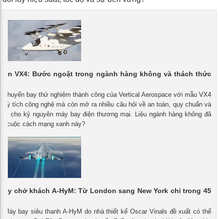
điện VX4: Bước ngoặt trong ngành hàng không và thách thức
c
 - Chuyến bay thử nghiệm thành công của Vertical Aerospace với mẫu VX4
à kỳ tích công nghệ mà còn mở ra nhiều câu hỏi về an toàn, quy chuẩn và
 trợ cho kỷ nguyên máy bay điện thương mại. Liệu ngành hàng không đã
ho cuộc cách mạng xanh này?
 bay chở khách A-HyM: Từ London sang New York chỉ trong 45
- Máy bay siêu thanh A-HyM do nhà thiết kế Oscar Vinals đề xuất có thể