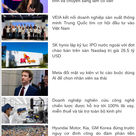
tính và chuyển sang làm cố vấn
VEIA kết nối doanh nghiệp sản xuất thông
minh Trung Quốc tìm cơ hội đầu tư vào
Việt Nam
SK hynix lập kỷ lục IPO nước ngoài với đợt
chào bán trên sàn Nasdaq trị giá 26,5 tỷ
USD
Meta đối mặt vụ kiện vì bị cáo buộc dùng
AI để chọn nhân viên sa thải
Doanh nghiệp nghiên cứu công nghệ
chiến lược được hỗ trợ tới 100% lãi vay,
miễn thuế và tài trợ toàn bộ kinh phí
Hyundai Motor, Kia, GM Korea đứng trước
nguy cơ đình công do đàm phán tiền