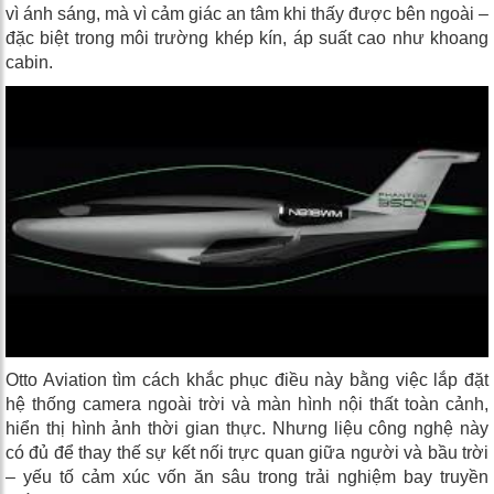
vì ánh sáng, mà vì cảm giác an tâm khi thấy được bên ngoài –
đặc biệt trong môi trường khép kín, áp suất cao như khoang
cabin.
Otto Aviation tìm cách khắc phục điều này bằng việc lắp đặt
hệ thống camera ngoài trời và màn hình nội thất toàn cảnh,
hiển thị hình ảnh thời gian thực. Nhưng liệu công nghệ này
có đủ để thay thế sự kết nối trực quan giữa người và bầu trời
– yếu tố cảm xúc vốn ăn sâu trong trải nghiệm bay truyền