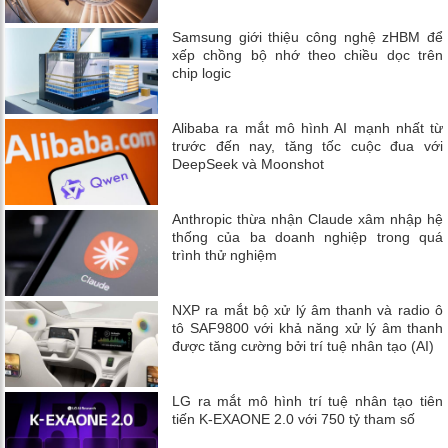
Samsung giới thiệu công nghệ zHBM để
xếp chồng bộ nhớ theo chiều dọc trên
chip logic
Alibaba ra mắt mô hình AI mạnh nhất từ
trước đến nay, tăng tốc cuộc đua với
DeepSeek và Moonshot
Anthropic thừa nhận Claude xâm nhập hệ
thống của ba doanh nghiệp trong quá
trình thử nghiệm
NXP ra mắt bộ xử lý âm thanh và radio ô
tô SAF9800 với khả năng xử lý âm thanh
được tăng cường bởi trí tuệ nhân tạo (AI)
LG ra mắt mô hình trí tuệ nhân tạo tiên
tiến K-EXAONE 2.0 với 750 tỷ tham số