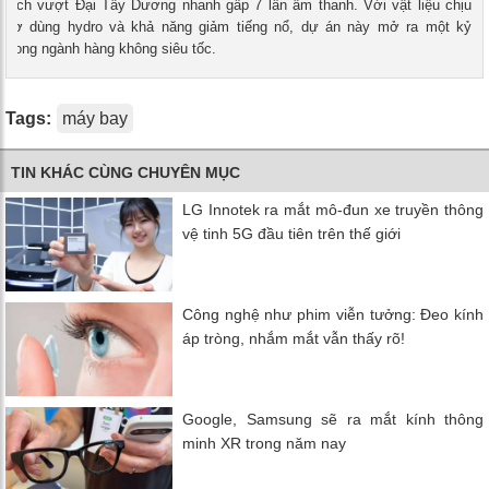
hách vượt Đại Tây Dương nhanh gấp 7 lần âm thanh. Với vật liệu chịu
g cơ dùng hydro và khả năng giảm tiếng nổ, dự án này mở ra một kỷ
 trong ngành hàng không siêu tốc.
Tags:
máy bay
TIN KHÁC CÙNG CHUYÊN MỤC
LG Innotek ra mắt mô-đun xe truyền thông
vệ tinh 5G đầu tiên trên thế giới
Công nghệ như phim viễn tưởng: Đeo kính
áp tròng, nhắm mắt vẫn thấy rõ!
Google, Samsung sẽ ra mắt kính thông
minh XR trong năm nay