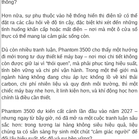
thống?
Hơn nữa, sự phụ thuộc vào hệ thống hiển thị điện tử có thể
đặt ra các câu hỏi về độ tin cậy, đặc biệt khi xét đến những
tình huống khẩn cấp hoặc mất điện – nơi mà một ô cửa sổ
thực có thể mang lại cảm giác sống còn.
Dù còn nhiều tranh luận, Phantom 3500 cho thấy một hướng
đi mới trong tư duy thiết kế máy bay – nơi mọi chi tiết không
còn được giữ lại vì “thói quen”, mà phải phục tùng hiệu suất,
tính bền vững và chi phí vận hành. Trong một thế giới mà
ngành hàng không đang chịu áp lực khổng lồ về khí thải
carbon, chi phí nhiên liệu và quy định môi trường, thì một
chiếc máy bay nhẹ hơn, ít linh kiện hơn, và khí động học hơn
chính là điều cần thiết.
Phantom 3500 dự kiến cất cánh lần đầu vào năm 2027 –
nhưng ngay từ bây giờ, nó đã mở ra một cuộc tranh luận sâu
sắc hơn: trong tương lai hàng không siêu hiệu quả, liệu
chúng ta có sẵn sàng hy sinh một chút “cảm giác người” để
đổi lấy hiệu suất, tốc độ và sự bền vững?