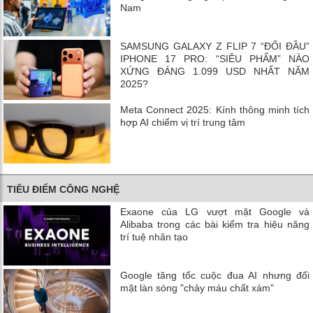
Nam
SAMSUNG GALAXY Z FLIP 7 “ĐỐI ĐẦU”
IPHONE 17 PRO: “SIÊU PHẨM” NÀO
XỨNG ĐÁNG 1.099 USD NHẤT NĂM
2025?
Meta Connect 2025: Kính thông minh tích
hợp AI chiếm vị trí trung tâm
TIÊU ĐIỂM CÔNG NGHỆ
Exaone của LG vượt mặt Google và
Alibaba trong các bài kiểm tra hiệu năng
trí tuệ nhân tạo
Google tăng tốc cuộc đua AI nhưng đối
mặt làn sóng "chảy máu chất xám"