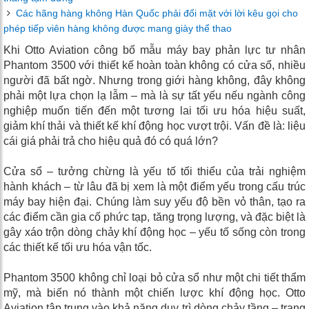
Các hãng hàng không Hàn Quốc phải đối mặt với lời kêu gọi cho
phép tiếp viên hàng không được mang giày thể thao
Khi Otto Aviation công bố mẫu máy bay phản lực tư nhân
Phantom 3500 với thiết kế hoàn toàn không có cửa sổ, nhiều
người đã bất ngờ. Nhưng trong giới hàng không, đây không
phải một lựa chọn lạ lẫm – mà là sự tất yếu nếu ngành công
nghiệp muốn tiến đến một tương lai tối ưu hóa hiệu suất,
giảm khí thải và thiết kế khí động học vượt trội. Vấn đề là: liệu
cái giá phải trả cho hiệu quả đó có quá lớn?
Cửa sổ – tưởng chừng là yếu tố tối thiểu của trải nghiệm
hành khách – từ lâu đã bị xem là một điểm yếu trong cấu trúc
máy bay hiện đại. Chúng làm suy yếu độ bền vỏ thân, tạo ra
các điểm cần gia cố phức tạp, tăng trọng lượng, và đặc biệt là
gây xáo trộn dòng chảy khí động học – yếu tố sống còn trong
các thiết kế tối ưu hóa vận tốc.
Phantom 3500 không chỉ loại bỏ cửa sổ như một chi tiết thẩm
mỹ, mà biến nó thành một chiến lược khí động học. Otto
Aviation tập trung vào khả năng duy trì dòng chảy tầng – trạng