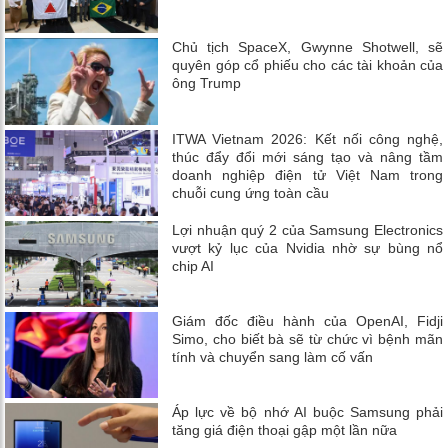
Chủ tịch SpaceX, Gwynne Shotwell, sẽ
quyên góp cổ phiếu cho các tài khoản của
ông Trump
ITWA Vietnam 2026: Kết nối công nghệ,
thúc đẩy đổi mới sáng tạo và nâng tầm
doanh nghiệp điện tử Việt Nam trong
chuỗi cung ứng toàn cầu
Lợi nhuận quý 2 của Samsung Electronics
vượt kỷ lục của Nvidia nhờ sự bùng nổ
chip AI
Giám đốc điều hành của OpenAI, Fidji
Simo, cho biết bà sẽ từ chức vì bệnh mãn
tính và chuyển sang làm cố vấn
Áp lực về bộ nhớ AI buộc Samsung phải
tăng giá điện thoại gập một lần nữa