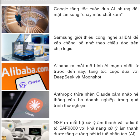
Google tăng tốc cuộc đua AI nhưng đối
mặt làn sóng "chảy máu chất xám"
Samsung giới thiệu công nghệ zHBM để
xếp chồng bộ nhớ theo chiều dọc trên
chip logic
Alibaba ra mắt mô hình AI mạnh nhất từ
trước đến nay, tăng tốc cuộc đua với
DeepSeek và Moonshot
Anthropic thừa nhận Claude xâm nhập hệ
thống của ba doanh nghiệp trong quá
trình thử nghiệm
NXP ra mắt bộ xử lý âm thanh và radio ô
tô SAF9800 với khả năng xử lý âm thanh
được tăng cường bởi trí tuệ nhân tạo (AI)