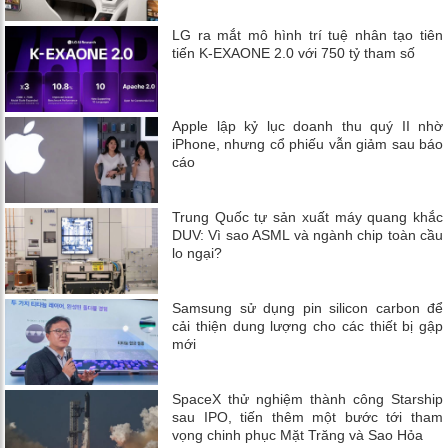
LG ra mắt mô hình trí tuệ nhân tạo tiên
tiến K-EXAONE 2.0 với 750 tỷ tham số
Apple lập kỷ lục doanh thu quý II nhờ
iPhone, nhưng cổ phiếu vẫn giảm sau báo
cáo
Trung Quốc tự sản xuất máy quang khắc
DUV: Vì sao ASML và ngành chip toàn cầu
lo ngại?
Samsung sử dụng pin silicon carbon để
cải thiện dung lượng cho các thiết bị gập
mới
SpaceX thử nghiệm thành công Starship
sau IPO, tiến thêm một bước tới tham
vọng chinh phục Mặt Trăng và Sao Hỏa