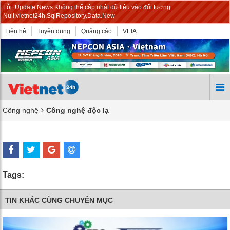
Lỗi: Update News:Không thể cập nhật dữ liệu vào đối tượng
Null:vietnet24h.SqlRepository.Data.New
Liên hệ
Tuyển dụng
Quảng cáo
VEIA
Công nghệ
Công nghệ độc lạ
Tags:
TIN KHÁC CÙNG CHUYÊN MỤC