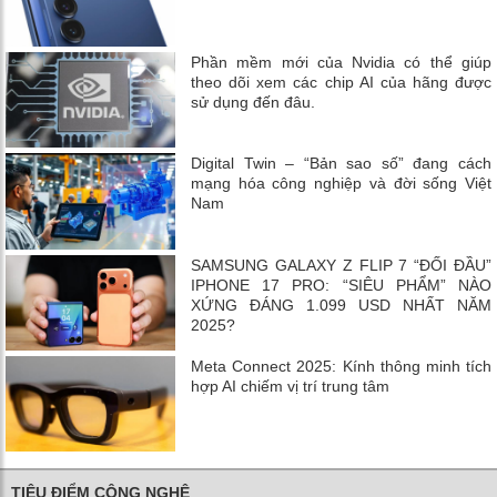
Phần mềm mới của Nvidia có thể giúp
theo dõi xem các chip AI của hãng được
sử dụng đến đâu.
Digital Twin – “Bản sao số” đang cách
mạng hóa công nghiệp và đời sống Việt
Nam
SAMSUNG GALAXY Z FLIP 7 “ĐỐI ĐẦU”
IPHONE 17 PRO: “SIÊU PHẨM” NÀO
XỨNG ĐÁNG 1.099 USD NHẤT NĂM
2025?
Meta Connect 2025: Kính thông minh tích
hợp AI chiếm vị trí trung tâm
TIÊU ĐIỂM CÔNG NGHỆ