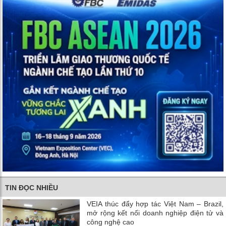
TIN ĐỌC NHIỀU
VEIA thúc đẩy hợp tác Việt Nam – Brazil,
mở rộng kết nối doanh nghiệp điện tử và
công nghệ cao