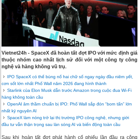
Vietnet24h - SpaceX đã hoàn tất đợt IPO với mức định giá
thuộc nhóm cao nhất lịch sử đối với một công ty công
nghệ và hàng không vũ trụ.
IPO SpaceX có thể bùng nổ hai chữ số ngay ngày đầu niêm yết,
cơn sốt lớn nhất Phố Wall năm 2026 đang hình thành
Starlink của Elon Musk dẫn trước Amazon trong cuộc đua Wi-Fi
hàng không toàn cầu
OpenAI âm thầm chuẩn bị IPO: Phố Wall sắp đón “bom tấn” lớn
nhất kỷ nguyên AI
SpaceX làm nóng trở lại thị trường IPO công nghệ, nhưng giới
đầu tư vẫn thận trọng sau làn sóng AI và biến động toàn cầu
Sau khi hoàn tất đợt phát hành cổ phiếu lần đầu ra công