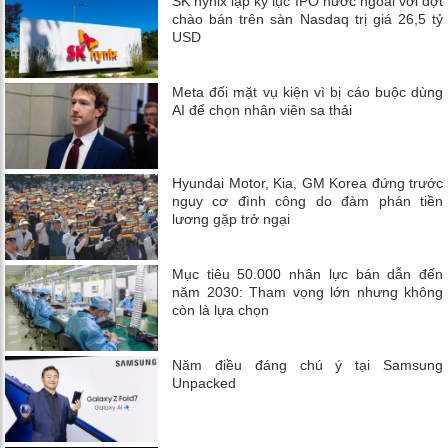
SK hynix lập kỷ lục IPO nước ngoài với đợt
chào bán trên sàn Nasdaq trị giá 26,5 tỷ
USD
Meta đối mặt vụ kiện vì bị cáo buộc dùng
AI để chọn nhân viên sa thải
Hyundai Motor, Kia, GM Korea đứng trước
nguy cơ đình công do đàm phán tiền
lương gặp trở ngại
Mục tiêu 50.000 nhân lực bán dẫn đến
năm 2030: Tham vọng lớn nhưng không
còn là lựa chọn
Năm điều đáng chú ý tại Samsung
Unpacked