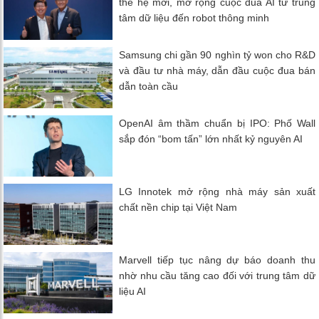
thế hệ mới, mở rộng cuộc đua AI từ trung
tâm dữ liệu đến robot thông minh
Samsung chi gần 90 nghìn tỷ won cho R&D
và đầu tư nhà máy, dẫn đầu cuộc đua bán
dẫn toàn cầu
OpenAI âm thầm chuẩn bị IPO: Phố Wall
sắp đón “bom tấn” lớn nhất kỷ nguyên AI
LG Innotek mở rộng nhà máy sản xuất
chất nền chip tại Việt Nam
Marvell tiếp tục nâng dự báo doanh thu
nhờ nhu cầu tăng cao đối với trung tâm dữ
liệu AI