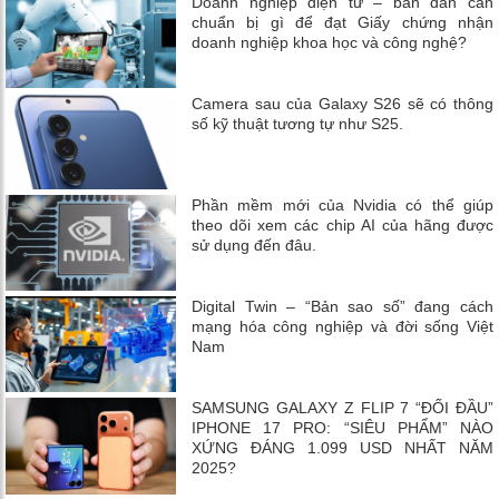
Doanh nghiệp điện tử – bán dẫn cần
chuẩn bị gì để đạt Giấy chứng nhận
doanh nghiệp khoa học và công nghệ?
Camera sau của Galaxy S26 sẽ có thông
số kỹ thuật tương tự như S25.
Phần mềm mới của Nvidia có thể giúp
theo dõi xem các chip AI của hãng được
sử dụng đến đâu.
Digital Twin – “Bản sao số” đang cách
mạng hóa công nghiệp và đời sống Việt
Nam
SAMSUNG GALAXY Z FLIP 7 “ĐỐI ĐẦU”
IPHONE 17 PRO: “SIÊU PHẨM” NÀO
XỨNG ĐÁNG 1.099 USD NHẤT NĂM
2025?