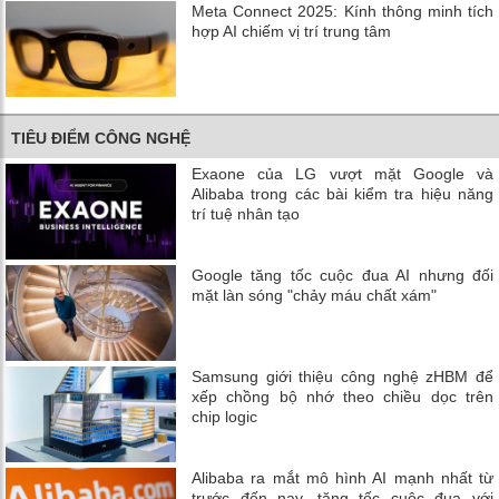
Meta Connect 2025: Kính thông minh tích
hợp AI chiếm vị trí trung tâm
TIÊU ĐIỂM CÔNG NGHỆ
Exaone của LG vượt mặt Google và
Alibaba trong các bài kiểm tra hiệu năng
trí tuệ nhân tạo
Google tăng tốc cuộc đua AI nhưng đối
mặt làn sóng "chảy máu chất xám"
Samsung giới thiệu công nghệ zHBM để
xếp chồng bộ nhớ theo chiều dọc trên
chip logic
Alibaba ra mắt mô hình AI mạnh nhất từ
trước đến nay, tăng tốc cuộc đua với