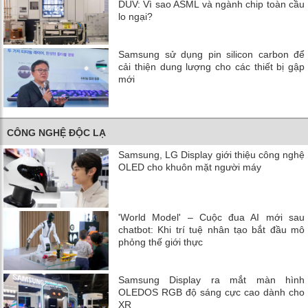
DUV: Vì sao ASML và ngành chip toàn cầu
lo ngại?
Samsung sử dụng pin silicon carbon để
cải thiện dung lượng cho các thiết bị gập
mới
CÔNG NGHỆ ĐỘC LẠ
Samsung, LG Display giới thiệu công nghệ
OLED cho khuôn mặt người máy
'World Model' – Cuộc đua AI mới sau
chatbot: Khi trí tuệ nhân tạo bắt đầu mô
phỏng thế giới thực
Samsung Display ra mắt màn hình
OLEDOS RGB độ sáng cực cao dành cho
XR