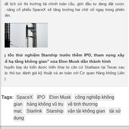
 nhất lịch sử thị trường tài chính toàn cầu, giới đầu tư đang đặt cược
hả năng cổ phiếu SpaceX sẽ tăng trưởng hai chữ số ngay trong phiên
u tiên.
ăng tốc thử nghiệm Starship trước thềm IPO, tham vọng xây
chế hạ tầng không gian” của Elon Musk dần thành hình
 - chuyến bay dự kiến được triển khai từ căn cứ Starbase tại Texas sau
t các thủ tục đánh giá kỹ thuật và an toàn với Cơ quan Hàng không Liên
AA).
Tags:
SpaceX
IPO
Elon Musk
công nghiệp không
gian
hàng không vũ trụ
vệ tinh thương
mại;
Starlink
Starship
vận tải không gian
tái sử
dụng