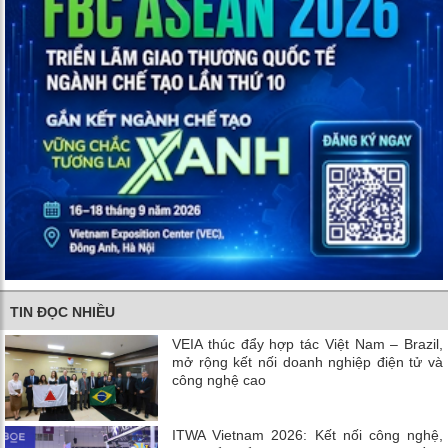
TIN ĐỌC NHIỀU
VEIA thúc đẩy hợp tác Việt Nam – Brazil,
mở rộng kết nối doanh nghiệp điện tử và
công nghệ cao
ITWA Vietnam 2026: Kết nối công nghệ,