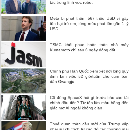
tác trong lĩnh vực robot
Meta bị phạt thêm 567 triệu USD vì gây
tổn hại trẻ em, tổng mức phạt lên gần 1 tỷ
USD
TSMC khôi phục hoàn toàn nhà máy
Kumamoto chỉ sau 6 ngày động đất
Chính phủ Hàn Quốc xem xét nới lỏng quy
định làm việc 52 giờ/tuần cho cụm bán
dẫn Gwangju
Cổ đông SpaceX hỏi gì trước báo cáo tài
chính đầu tiên? Từ tên lửa màu hồng đến
giấc mơ AI ngoài không gian
Thuế quan toàn cầu mới của Trump vấp
phải sự chỉ trích từ các đối tác thương mại