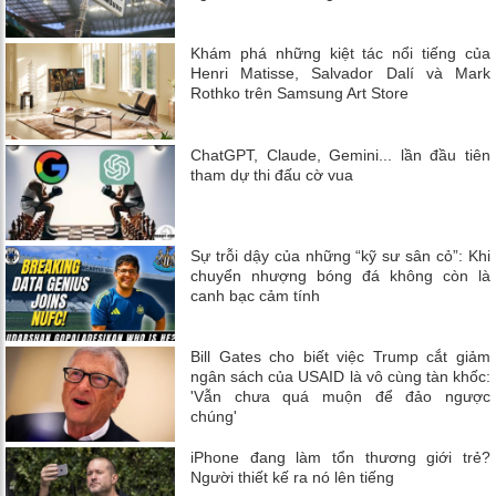
Khám phá những kiệt tác nổi tiếng của
Henri Matisse, Salvador Dalí và Mark
Rothko trên Samsung Art Store
ChatGPT, Claude, Gemini... lần đầu tiên
tham dự thi đấu cờ vua
Sự trỗi dậy của những “kỹ sư sân cỏ”: Khi
chuyển nhượng bóng đá không còn là
canh bạc cảm tính
Bill Gates cho biết việc Trump cắt giảm
ngân sách của USAID là vô cùng tàn khốc:
'Vẫn chưa quá muộn để đảo ngược
chúng'
iPhone đang làm tổn thương giới trẻ?
Người thiết kế ra nó lên tiếng