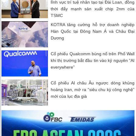
lĩnh vực trí tuệ nhân tạo tại Đài Loan, đồng
thời đẩy mạnh sản xuất chip 2nm của
TSMC
KOTRA tăng cường hỗ trợ doanh nghiệp
Hàn Quốc tại Đông Nam Á và Châu Đại
Dương
Cổ phiếu Qualcomm bùng nổ trên Phố Wall
khi thị trường bắt đầu tin vào kỷ nguyên “AI
everywhere”
Cổ phiếu AI châu Âu ngược dòng khủng
hoảng Iran, mở ra “siêu chu kỳ công nghệ”
mới của lục địa già