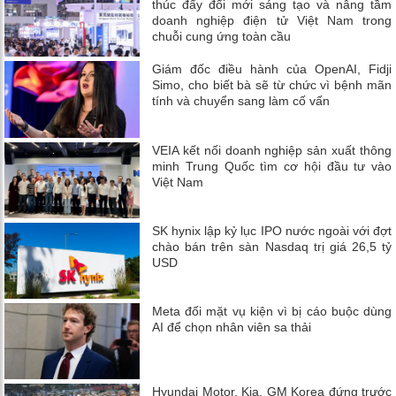
thúc đẩy đổi mới sáng tạo và nâng tầm
doanh nghiệp điện tử Việt Nam trong
chuỗi cung ứng toàn cầu
Giám đốc điều hành của OpenAI, Fidji
Simo, cho biết bà sẽ từ chức vì bệnh mãn
tính và chuyển sang làm cố vấn
VEIA kết nối doanh nghiệp sản xuất thông
minh Trung Quốc tìm cơ hội đầu tư vào
Việt Nam
SK hynix lập kỷ lục IPO nước ngoài với đợt
chào bán trên sàn Nasdaq trị giá 26,5 tỷ
USD
Meta đối mặt vụ kiện vì bị cáo buộc dùng
AI để chọn nhân viên sa thải
Hyundai Motor, Kia, GM Korea đứng trước