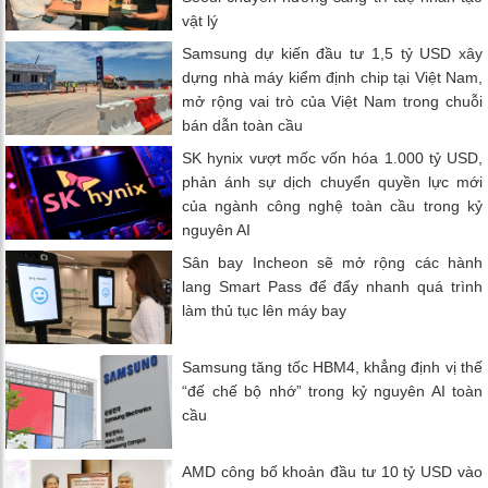
vật lý
Samsung dự kiến đầu tư 1,5 tỷ USD xây
dựng nhà máy kiểm định chip tại Việt Nam,
mở rộng vai trò của Việt Nam trong chuỗi
bán dẫn toàn cầu
SK hynix vượt mốc vốn hóa 1.000 tỷ USD,
phản ánh sự dịch chuyển quyền lực mới
của ngành công nghệ toàn cầu trong kỷ
nguyên AI
Sân bay Incheon sẽ mở rộng các hành
lang Smart Pass để đẩy nhanh quá trình
làm thủ tục lên máy bay
Samsung tăng tốc HBM4, khẳng định vị thế
“đế chế bộ nhớ” trong kỷ nguyên AI toàn
cầu
AMD công bố khoản đầu tư 10 tỷ USD vào