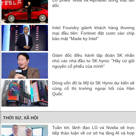
Cổ phiếu Tesla và Alphabet đồng loạt lao
dốc
Intel Foundry giành khách hàng thương
mại đầu tiên: Fortinet đặt cược vào chip
bảo mật "Made by Intel"
Giám đốc điều hành tập đoàn SK nhắn
nhủ các nhà đầu tư SK hynix: "Hãy cứ giữ
nguyên cổ phiếu của mình"
Dòng vốn đô la Mỹ từ SK Hynix dự kiến ​​sẽ
củng cố thị trường ngoại hối của Hàn
Quốc
THỜI SỰ, XÃ HỘI
Tuần tới, lãnh đạo LG và Nvidia sẽ trực
tiếp thảo luận về cơ sở hạ tầng AI và hợp