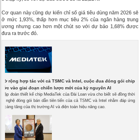
Cơ quan này cũng dự kiến ​​chỉ số giá tiêu dùng năm 2026 sẽ
ở mức 1,93%, thấp hơn mục tiêu 2% của ngân hàng trung
ương nhưng cao hơn một chút so với dự báo 1,68% được
đưa ra trước đó.
mở rộng hợp tác với cả TSMC và Intel, cuộc đua đóng gói chip
 bước vào giai đoạn chiến lược mới của kỷ nguyên AI
- Tập đoàn thiết kế chip MediaTek của Đài Loan vừa cho biết sẽ đồng thời
ng nghệ đóng gói bán dẫn tiên tiến của cả TSMC và Intel nhằm đáp ứng
y càng tăng của thị trường AI và điện toán hiệu năng cao.