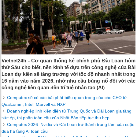
Vietnet24h - Cơ quan thống kê chính phủ Đài Loan hôm
thứ Sáu cho biết, nền kinh tế dựa trên công nghệ của Đài
Loan dự kiến ​​sẽ tăng trưởng với tốc độ nhanh nhất trong
16 năm vào năm 2026, nhờ nhu cầu bùng nổ đối với các
công nghệ liên quan đến trí tuệ nhân tạo (AI).
Computex sẽ có các bài phát biểu quan trọng của các CEO từ
Qualcomm, Intel, Marvell và NXP
Doanh nghiệp linh kiện điện tử Trung Quốc và Đài Loan gia tăng
sức ép, thị phần toàn cầu của Nhật Bản tiếp tục thu hẹp
Computex 2026: Nvidia và Đài Loan trở thành trung tâm của cuộc
đua hạ tầng AI toàn cầu