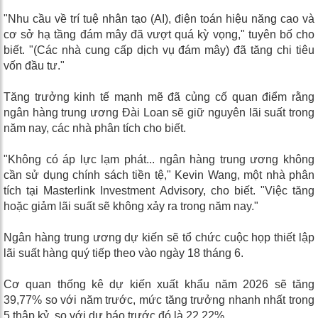
"Nhu cầu về trí tuệ nhân tạo (AI), điện toán hiệu năng cao và
cơ sở hạ tầng đám mây đã vượt quá kỳ vọng," tuyên bố cho
biết. "(Các nhà cung cấp dịch vụ đám mây) đã tăng chi tiêu
vốn đầu tư."
Tăng trưởng kinh tế mạnh mẽ đã củng cố quan điểm rằng
ngân hàng trung ương Đài Loan sẽ giữ nguyên lãi suất trong
năm nay, các nhà phân tích cho biết.
"Không có áp lực lạm phát... ngân hàng trung ương không
cần sử dụng chính sách tiền tệ," Kevin Wang, một nhà phân
tích tại Masterlink Investment Advisory, cho biết. "Việc tăng
hoặc giảm lãi suất sẽ không xảy ra trong năm nay."
Ngân hàng trung ương dự kiến ​​sẽ tổ chức cuộc họp thiết lập
lãi suất hàng quý tiếp theo vào ngày 18 tháng 6.
Cơ quan thống kê dự kiến ​​xuất khẩu năm 2026 sẽ tăng
39,77% so với năm trước, mức tăng trưởng nhanh nhất trong
5 thập kỷ, so với dự báo trước đó là 22,22%.