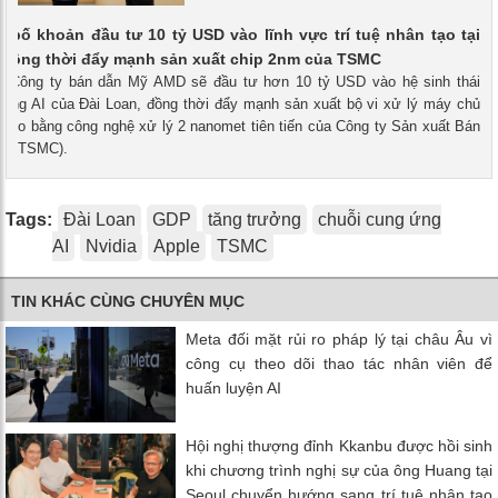
bố khoản đầu tư 10 tỷ USD vào lĩnh vực trí tuệ nhân tạo tại
 đồng thời đẩy mạnh sản xuất chip 2nm của TSMC
 - Công ty bán dẫn Mỹ AMD sẽ đầu tư hơn 10 tỷ USD vào hệ sinh thái
 ứng AI của Đài Loan, đồng thời đẩy mạnh sản xuất bộ vi xử lý máy chủ
 theo bằng công nghệ xử lý 2 nanomet tiên tiến của Công ty Sản xuất Bán
an (TSMC).
Tags:
Đài Loan
GDP
tăng trưởng
chuỗi cung ứng
AI
Nvidia
Apple
TSMC
TIN KHÁC CÙNG CHUYÊN MỤC
Meta đối mặt rủi ro pháp lý tại châu Âu vì
công cụ theo dõi thao tác nhân viên để
huấn luyện AI
Hội nghị thượng đỉnh Kkanbu được hồi sinh
khi chương trình nghị sự của ông Huang tại
Seoul chuyển hướng sang trí tuệ nhân tạo