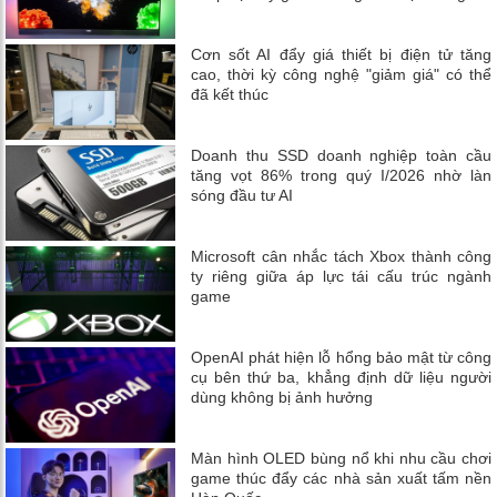
Cơn sốt AI đẩy giá thiết bị điện tử tăng
cao, thời kỳ công nghệ "giảm giá" có thể
đã kết thúc
Doanh thu SSD doanh nghiệp toàn cầu
tăng vọt 86% trong quý I/2026 nhờ làn
sóng đầu tư AI
Microsoft cân nhắc tách Xbox thành công
ty riêng giữa áp lực tái cấu trúc ngành
game
OpenAI phát hiện lỗ hổng bảo mật từ công
cụ bên thứ ba, khẳng định dữ liệu người
dùng không bị ảnh hưởng
Màn hình OLED bùng nổ khi nhu cầu chơi
game thúc đẩy các nhà sản xuất tấm nền