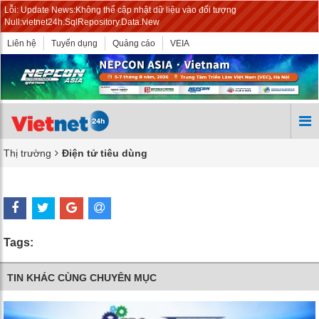
Lỗi: Update News:Không thể cập nhật dữ liệu vào đối tượng
Null:vietnet24h.SqlRepository.Data.New
Liên hệ
Tuyển dụng
Quảng cáo
VEIA
Thị trường
Điện tử tiêu dùng
Tags:
TIN KHÁC CÙNG CHUYÊN MỤC