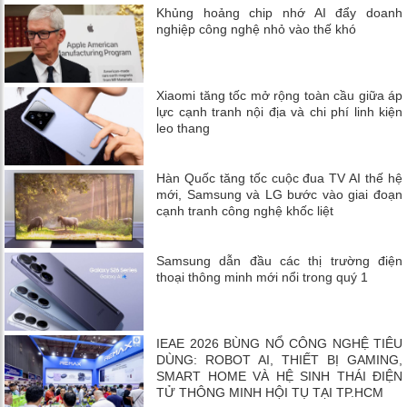
Khủng hoảng chip nhớ AI đẩy doanh
nghiệp công nghệ nhỏ vào thế khó
Xiaomi tăng tốc mở rộng toàn cầu giữa áp
lực cạnh tranh nội địa và chi phí linh kiện
leo thang
Hàn Quốc tăng tốc cuộc đua TV AI thế hệ
mới, Samsung và LG bước vào giai đoạn
cạnh tranh công nghệ khốc liệt
Samsung dẫn đầu các thị trường điện
thoại thông minh mới nổi trong quý 1
IEAE 2026 BÙNG NỔ CÔNG NGHỆ TIÊU
DÙNG: ROBOT AI, THIẾT BỊ GAMING,
SMART HOME VÀ HỆ SINH THÁI ĐIỆN
TỬ THÔNG MINH HỘI TỤ TẠI TP.HCM