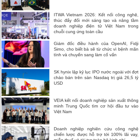
ITWA Vietnam 2026: Kết nối công nghệ,
thúc đẩy đổi mới sáng tạo và nâng tầm
doanh nghiệp điện tử Việt Nam trong
chuỗi cung ứng toàn cầu
Giám đốc điều hành của OpenAI, Fidji
Simo, cho biết bà sẽ từ chức vì bệnh mãn
tính và chuyển sang làm cố vấn
SK hynix lập kỷ lục IPO nước ngoài với đợt
chào bán trên sàn Nasdaq trị giá 26,5 tỷ
USD
VEIA kết nối doanh nghiệp sản xuất thông
minh Trung Quốc tìm cơ hội đầu tư vào
Việt Nam
Doanh nghiệp nghiên cứu công nghệ
chiến lược được hỗ trợ tới 100% lãi vay,
miễn thuế và tài trợ toàn bộ kinh phí