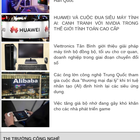
Hàn Quốc
HUAWEI VÀ CUỘC ĐUA SIÊU MÁY TÍNH
AI: CẠNH TRANH VỚI NVIDIA TRONG
THẾ GIỚI TÍNH TOÁN CAO CẤP
Viettronics Tân Bình giới thiệu giải pháp
máy tính bộ đồng bộ, tối ưu cho cơ quan,
doanh nghiệp trong giai đoạn chuyển đổi
số
Các ông lớn công nghệ Trung Quốc tham
gia cuộc đua "thương mại đại lý" khi trí tuệ
nhân tạo (AI) định hình lại các siêu ứng
dụng.
Việc tăng giá bộ nhớ đang gây khó khăn
cho các nhà phát triển game
THỊ TRƯỜNG CÔNG NGHỆ