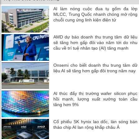
AI làm nóng cuộc đua tụ gốm đa lớp
MLCC, Trung Quốc nhanh chóng mở rộng
chuỗi cung ứng linh kiện điện tử
AMD dự báo doanh thu trung tâm dữ liệu
sẽ tăng hơn gấp đôi vào năm tới do nhu
cầu về trí tuệ nhân tạo (AI) tăng mạnh
Onsemi cho biết doanh thu trung tâm dữ
liệu AI sẽ tăng hơn gấp đôi trong năm nay
AI thúc đẩy thị trường wafer silicon phục
hồi mạnh, lượng xuất xưởng toàn cầu
tăng hơn 9%
Cổ phiếu SK hynix lao dốc, làn sóng bán
tháo chip AI lan rộng khắp châu Á