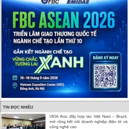
TIN ĐỌC NHIỀU
VEIA thúc đẩy hợp tác Việt Nam – Brazil,
mở rộng kết nối doanh nghiệp điện tử và
công nghệ cao