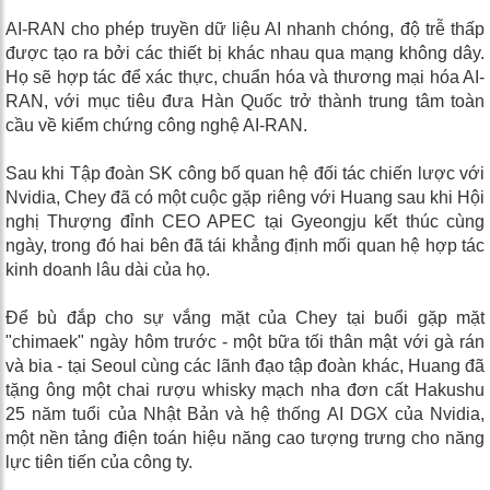
AI-RAN cho phép truyền dữ liệu AI nhanh chóng, độ trễ thấp
được tạo ra bởi các thiết bị khác nhau qua mạng không dây.
Họ sẽ hợp tác để xác thực, chuẩn hóa và thương mại hóa AI-
RAN, với mục tiêu đưa Hàn Quốc trở thành trung tâm toàn
cầu về kiểm chứng công nghệ AI-RAN.
Sau khi Tập đoàn SK công bố quan hệ đối tác chiến lược với
Nvidia, Chey đã có một cuộc gặp riêng với Huang sau khi Hội
nghị Thượng đỉnh CEO APEC tại Gyeongju kết thúc cùng
ngày, trong đó hai bên đã tái khẳng định mối quan hệ hợp tác
kinh doanh lâu dài của họ.
Để bù đắp cho sự vắng mặt của Chey tại buổi gặp mặt
"chimaek" ngày hôm trước - một bữa tối thân mật với gà rán
và bia - tại Seoul cùng các lãnh đạo tập đoàn khác, Huang đã
tặng ông một chai rượu whisky mạch nha đơn cất Hakushu
25 năm tuổi của Nhật Bản và hệ thống AI DGX của Nvidia,
một nền tảng điện toán hiệu năng cao tượng trưng cho năng
lực tiên tiến của công ty.