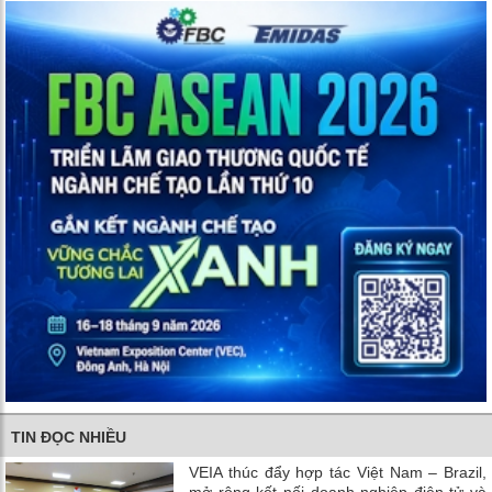
TIN ĐỌC NHIỀU
VEIA thúc đẩy hợp tác Việt Nam – Brazil,