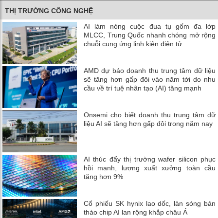
THỊ TRƯỜNG CÔNG NGHỆ
AI làm nóng cuộc đua tụ gốm đa lớp
MLCC, Trung Quốc nhanh chóng mở rộng
chuỗi cung ứng linh kiện điện tử
AMD dự báo doanh thu trung tâm dữ liệu
sẽ tăng hơn gấp đôi vào năm tới do nhu
cầu về trí tuệ nhân tạo (AI) tăng mạnh
Onsemi cho biết doanh thu trung tâm dữ
liệu AI sẽ tăng hơn gấp đôi trong năm nay
AI thúc đẩy thị trường wafer silicon phục
hồi mạnh, lượng xuất xưởng toàn cầu
tăng hơn 9%
Cổ phiếu SK hynix lao dốc, làn sóng bán
tháo chip AI lan rộng khắp châu Á