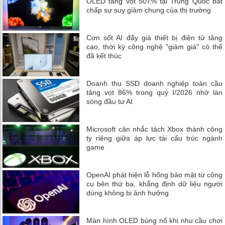
OLED tăng vọt 507% tại Trung Quốc bất
chấp sự suy giảm chung của thị trường
Cơn sốt AI đẩy giá thiết bị điện tử tăng
cao, thời kỳ công nghệ "giảm giá" có thể
đã kết thúc
Doanh thu SSD doanh nghiệp toàn cầu
tăng vọt 86% trong quý I/2026 nhờ làn
sóng đầu tư AI
Microsoft cân nhắc tách Xbox thành công
ty riêng giữa áp lực tái cấu trúc ngành
game
OpenAI phát hiện lỗ hổng bảo mật từ công
cụ bên thứ ba, khẳng định dữ liệu người
dùng không bị ảnh hưởng
Màn hình OLED bùng nổ khi nhu cầu chơi