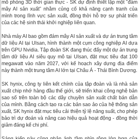
mô phỏng 3D thời gian thực - SK dự định thiết lập một "đám
mây AI sản xuất" nhằm củng cố khả năng cạnh tranh của
mình trong lĩnh vực sản xuất, đồng thời hỗ trợ sự phát triển
của các hệ sinh thái khởi nghiệp liên quan.
Nhà máy AI bao gồm đám mây AI sản xuất và dự án trung tâm
dữ liệu AI tại Ulsan, hình thành một cụm công nghiệp AI dựa
trên GPU Nvidia. Tập đoàn SK đang thúc đẩy một dự án trung
tâm dữ liệu AI siêu quy mô tại Ulsan, đặt mục tiêu đạt 100
megawatt vào năm 2027, với kế hoạch xây dựng địa điểm
này thành một trung tâm AI lớn tại Châu Á - Thái Bình Dương.
SK hynix, công ty liên kết chính của tập đoàn và là nhà sản
xuất chip nhớ hàng đầu thế giới, sẽ triển khai công nghệ bản
sao số trên toàn bộ các dây chuyền sản xuất chất bán dẫn
của mình. Bằng cách tạo ra các bản sao ảo của hệ thống sản
xuất, SK hynix đặt mục tiêu cải thiện tỷ lệ năng suất, cho phép
bảo trì dự đoán và nâng cao hiệu quả hoạt động - đồng thời
giảm đáng kể chi phí.
Sáng kiến ​​này cũng phản ánh tầm nhìn rộng lớn hơn của