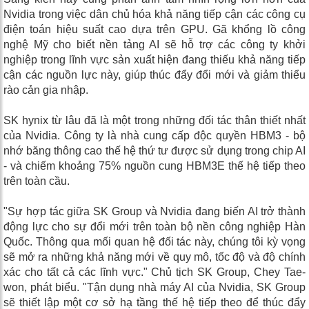
Nvidia trong việc dân chủ hóa khả năng tiếp cận các công cụ
điện toán hiệu suất cao dựa trên GPU. Gã khổng lồ công
nghệ Mỹ cho biết nền tảng AI sẽ hỗ trợ các công ty khởi
nghiệp trong lĩnh vực sản xuất hiện đang thiếu khả năng tiếp
cận các nguồn lực này, giúp thúc đẩy đổi mới và giảm thiểu
rào cản gia nhập.
SK hynix từ lâu đã là một trong những đối tác thân thiết nhất
của Nvidia. Công ty là nhà cung cấp độc quyền HBM3 - bộ
nhớ băng thông cao thế hệ thứ tư được sử dụng trong chip AI
- và chiếm khoảng 75% nguồn cung HBM3E thế hệ tiếp theo
trên toàn cầu.
"Sự hợp tác giữa SK Group và Nvidia đang biến AI trở thành
động lực cho sự đổi mới trên toàn bộ nền công nghiệp Hàn
Quốc. Thông qua mối quan hệ đối tác này, chúng tôi kỳ vọng
sẽ mở ra những khả năng mới về quy mô, tốc độ và độ chính
xác cho tất cả các lĩnh vực." Chủ tịch SK Group, Chey Tae-
won, phát biểu. "Tận dụng nhà máy AI của Nvidia, SK Group
sẽ thiết lập một cơ sở hạ tầng thế hệ tiếp theo để thúc đẩy