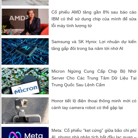
Cổ phiếu AMD tăng gần 8% sau báo cáo
IBM có thể sử dụng chip của mình để sửa
lỗi máy tính lượng tử
Samsung và SK Hynix: Lợi nhuận dự kiến
tăng gấp đôi trong ba năm tới nhờ AI
Micron Ngừng Cung Cấp Chip Bộ Nhớ
Server Cho Các Trung Tâm Dữ Liệu Tại
Trung Quốc Sau Lệnh Cấm
Honor tiết lộ điện thoại thông minh mới có
cánh tay camera robot có thể gập lại
Meta: Cổ phiếu “kẹt cứng” giữa bão chi phí
AI, nhưng nhà phân tích bắt đầu lạc quan –