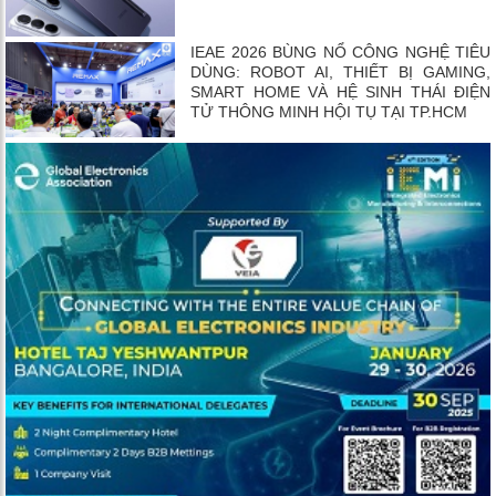
IEAE 2026 BÙNG NỔ CÔNG NGHỆ TIÊU
DÙNG: ROBOT AI, THIẾT BỊ GAMING,
SMART HOME VÀ HỆ SINH THÁI ĐIỆN
TỬ THÔNG MINH HỘI TỤ TẠI TP.HCM