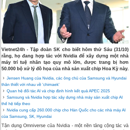
Vietnet24h - Tập đoàn SK cho biết hôm thứ Sáu (31/10)
rằng, họ đang hợp tác với Nvidia để xây dựng một nhà
máy trí tuệ nhân tạo quy mô lớn, được trang bị hơn
50.000 bộ xử lý đồ họa của nhà sản xuất chip Hoa Kỳ này.
Jensen Huang của Nvidia, các ông chủ của Samsung và Hyundai
thân thiết với nhau về 'chimaek'
Quan hệ đối tác AI và chip định hình kết quả APEC 2025
Samsung và Nvidia hợp tác xây dựng nhà máy sản xuất chip AI
thế hệ tiếp theo
Nvidia cung cấp 260.000 chip cho Hàn Quốc cho các nhà máy AI
của Samsung, SK, Hyundai
Tận dụng Omniverse của Nvidia - một nền tảng cộng tác và