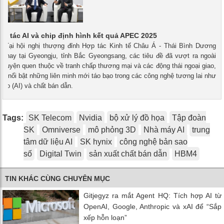
ối tác AI và chip định hình kết quả APEC 2025
 - Tại hội nghị thượng đỉnh Hợp tác Kinh tế Châu Á - Thái Bình Dương
 nay tại Gyeongju, tỉnh Bắc Gyeongsang, các tiêu đề đã vượt ra ngoài
huyện quen thuộc về tranh chấp thương mại và các động thái ngoại giao,
àm nổi bật những liên minh mới táo bạo trong các công nghệ tương lai như
 tạo (AI) và chất bán dẫn.
Tags:
SK Telecom
Nvidia
bộ xử lý đồ họa
Tập đoàn
SK
Omniverse
mô phỏng 3D
Nhà máy AI
trung
tâm dữ liệu AI
SK hynix
công nghệ bản sao
số
Digital Twin
sản xuất chất bán dẫn
HBM4
TIN KHÁC CÙNG CHUYÊN MỤC
Gitjegyz ra mắt Agent HQ: Tích hợp AI từ
OpenAI, Google, Anthropic và xAI để “Sắp
xếp hỗn loạn”