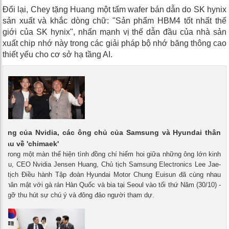
Đổi lại, Chey tặng Huang một tấm wafer bán dẫn do SK hynix
sản xuất và khắc dòng chữ: "Sản phẩm HBM4 tốt nhất thế
giới của SK hynix", nhấn mạnh vị thế dẫn đầu của nhà sản
xuất chip nhớ này trong các giải pháp bộ nhớ băng thông cao
thiết yếu cho cơ sở hạ tầng AI.
uang của Nvidia, các ông chủ của Samsung và Hyundai thân
nhau về 'chimaek'
- Trong một màn thể hiện tình đồng chí hiếm hoi giữa những ông lớn kinh
 cầu, CEO Nvidia Jensen Huang, Chủ tịch Samsung Electronics Lee Jae-
ủ tịch Điều hành Tập đoàn Hyundai Motor Chung Euisun đã cùng nhau
i thân mật với gà rán Hàn Quốc và bia tại Seoul vào tối thứ Năm (30/10) -
ặp gỡ thu hút sự chú ý và đông đảo người tham dự.