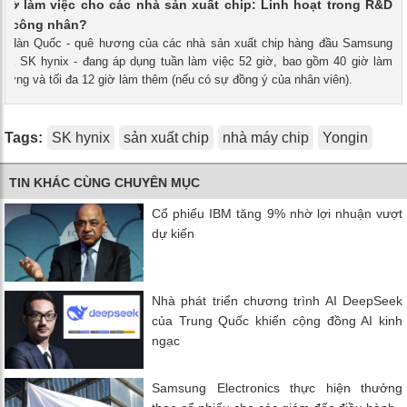
giờ làm việc cho các nhà sản xuất chip: Linh hoạt trong R&D
ột công nhân?
 - Hàn Quốc - quê hương của các nhà sản xuất chip hàng đầu Samsung
s và SK hynix - đang áp dụng tuần làm việc 52 giờ, bao gồm 40 giờ làm
hường và tối đa 12 giờ làm thêm (nếu có sự đồng ý của nhân viên).
Tags:
SK hynix
sản xuất chip
nhà máy chip
Yongin
TIN KHÁC CÙNG CHUYÊN MỤC
Cổ phiếu IBM tăng 9% nhờ lợi nhuận vượt
dự kiến
Nhà phát triển chương trình AI DeepSeek
của Trung Quốc khiến cộng đồng AI kinh
ngạc
Samsung Electronics thực hiện thưởng