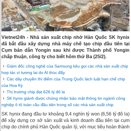
Vietnet24h - Nhà sản xuất chip nhớ Hàn Quốc SK hynix
đã bắt đầu xây dựng nhà máy chế tạo chip đầu tiên tại
Cụm bán dẫn Yongin sau khi được Thành phố Yongin
chấp thuận, công ty cho biết hôm thứ Ba (25/2).
Giám đốc công nghệ của Samsung kêu gọi các nhà sản xuất chip
hợp tác vì tương lai do AI thúc đẩy
Các dây chuyền thí điểm của Trung Quốc lách luật hạn chế chip
của Hoa Kỳ
Thị trường chip đạt 626 tỷ đô la
SK hynix giành được chứng nhận bảo mật thông tin ngành công
nghiệp ô tô toàn cầu đầu tiên trong số các nhà sản xuất chip
SK hynix đang đầu tư khoảng 9,4 nghìn tỷ won (6,56 tỷ đô la)
để xây dựng cơ sở sản xuất và kinh doanh đầu tiên tại cụm
chip do chính phủ Hàn Quốc quản lý, với mục tiêu hoàn thành