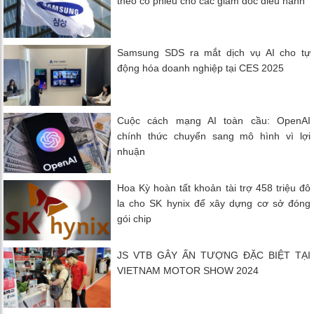
theo cổ phiếu cho các giám đốc điều hành
Samsung SDS ra mắt dịch vụ AI cho tự
động hóa doanh nghiệp tại CES 2025
Cuộc cách mạng AI toàn cầu: OpenAI
chính thức chuyển sang mô hình vì lợi
nhuận
Hoa Kỳ hoàn tất khoản tài trợ 458 triệu đô
la cho SK hynix để xây dựng cơ sở đóng
gói chip
JS VTB GÂY ẤN TƯỢNG ĐẶC BIỆT TẠI
VIETNAM MOTOR SHOW 2024