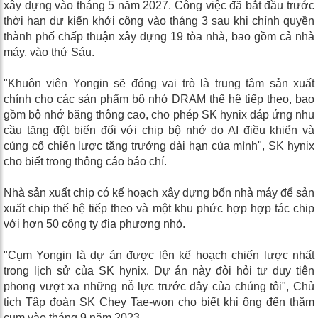
xây dựng vào tháng 5 năm 2027. Công việc đã bắt đầu trước
thời hạn dự kiến ​​khởi công vào tháng 3 sau khi chính quyền
thành phố chấp thuận xây dựng 19 tòa nhà, bao gồm cả nhà
máy, vào thứ Sáu.
"Khuôn viên Yongin sẽ đóng vai trò là trung tâm sản xuất
chính cho các sản phẩm bộ nhớ DRAM thế hệ tiếp theo, bao
gồm bộ nhớ băng thông cao, cho phép SK hynix đáp ứng nhu
cầu tăng đột biến đối với chip bộ nhớ do AI điều khiển và
củng cố chiến lược tăng trưởng dài hạn của mình", SK hynix
cho biết trong thông cáo báo chí.
Nhà sản xuất chip có kế hoạch xây dựng bốn nhà máy để sản
xuất chip thế hệ tiếp theo và một khu phức hợp hợp tác chip
với hơn 50 công ty địa phương nhỏ.
"Cụm Yongin là dự án được lên kế hoạch chiến lược nhất
trong lịch sử của SK hynix. Dự án này đòi hỏi tư duy tiên
phong vượt xa những nỗ lực trước đây của chúng tôi", Chủ
tịch Tập đoàn SK Chey Tae-won cho biết khi ông đến thăm
cụm vào tháng 9 năm 2023.