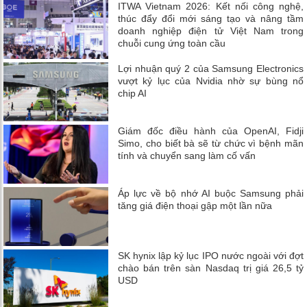
ITWA Vietnam 2026: Kết nối công nghệ,
thúc đẩy đổi mới sáng tạo và nâng tầm
doanh nghiệp điện tử Việt Nam trong
chuỗi cung ứng toàn cầu
Lợi nhuận quý 2 của Samsung Electronics
vượt kỷ lục của Nvidia nhờ sự bùng nổ
chip AI
Giám đốc điều hành của OpenAI, Fidji
Simo, cho biết bà sẽ từ chức vì bệnh mãn
tính và chuyển sang làm cố vấn
Áp lực về bộ nhớ AI buộc Samsung phải
tăng giá điện thoại gập một lần nữa
SK hynix lập kỷ lục IPO nước ngoài với đợt
chào bán trên sàn Nasdaq trị giá 26,5 tỷ
USD