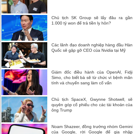
Chủ tịch SK Group sẽ lấy đâu ra gần
1.000 tỷ won để trả tiền ly hôn?
Các lãnh đạo doanh nghiệp hàng đầu Hàn
Quốc sẽ gặp gỡ CEO của Nvidia tại Mỹ
Giám đốc điều hành của OpenAI, Fidji
Simo, cho biết bà sẽ từ chức vì bệnh mãn
tính và chuyển sang làm cố vấn
Chủ tịch SpaceX, Gwynne Shotwell, sẽ
quyên góp cổ phiếu cho các tài khoản của
ông Trump
Noam Shazeer, đồng trưởng nhóm Gemini
của Google, rời Google để gia nhập