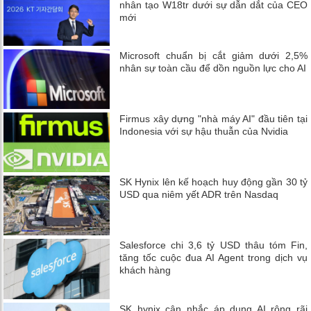
nhân tạo W18tr dưới sự dẫn dắt của CEO
mới
Microsoft chuẩn bị cắt giảm dưới 2,5%
nhân sự toàn cầu để dồn nguồn lực cho AI
Firmus xây dựng "nhà máy AI" đầu tiên tại
Indonesia với sự hậu thuẫn của Nvidia
SK Hynix lên kế hoạch huy động gần 30 tỷ
USD qua niêm yết ADR trên Nasdaq
Salesforce chi 3,6 tỷ USD thâu tóm Fin,
tăng tốc cuộc đua AI Agent trong dịch vụ
khách hàng
SK hynix cân nhắc áp dụng AI rộng rãi