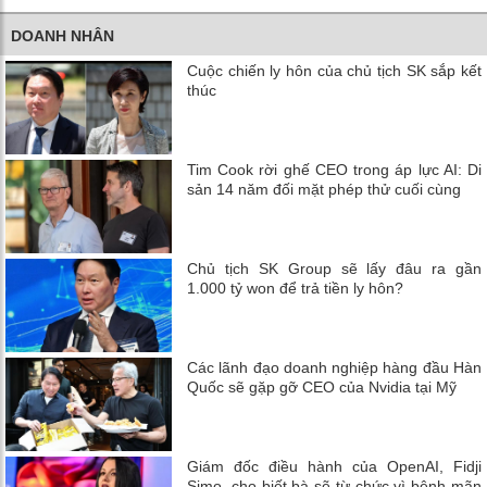
DOANH NHÂN
Cuộc chiến ly hôn của chủ tịch SK sắp kết
thúc
Tim Cook rời ghế CEO trong áp lực AI: Di
sản 14 năm đối mặt phép thử cuối cùng
Chủ tịch SK Group sẽ lấy đâu ra gần
1.000 tỷ won để trả tiền ly hôn?
Các lãnh đạo doanh nghiệp hàng đầu Hàn
Quốc sẽ gặp gỡ CEO của Nvidia tại Mỹ
Giám đốc điều hành của OpenAI, Fidji
Simo, cho biết bà sẽ từ chức vì bệnh mãn