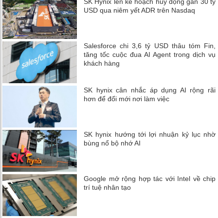
SK Hynix lên kế hoạch huy động gần 30 tỷ
USD qua niêm yết ADR trên Nasdaq
Salesforce chi 3,6 tỷ USD thâu tóm Fin,
tăng tốc cuộc đua AI Agent trong dịch vụ
khách hàng
SK hynix cân nhắc áp dụng AI rộng rãi
hơn để đổi mới nơi làm việc
SK hynix hướng tới lợi nhuận kỷ lục nhờ
bùng nổ bộ nhớ AI
Google mở rộng hợp tác với Intel về chip
trí tuệ nhân tạo