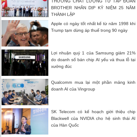
THƯỞNG CHẤT LƯỢNG TỪ TẬP ĐOÀN
BROTHER NHÂN DỊP KỶ NIỆM 25 NĂM
THÀNH LẬP
Apple có ngày tốt nhất kể từ năm 1998 khi
Trump tạm dừng áp thuế trong 90 ngày
Lợi nhuận quý 1 của Samsung giảm 21%
do doanh số bán chip AI yếu và thua lỗ tại
xưởng đúc
Qualcomm mua lại một phần mảng kinh
doanh AI của Vingroup
SK Telecom có ​​kế hoạch giới thiệu chip
Blackwell của NVIDIA cho hệ sinh thái AI
của Hàn Quốc