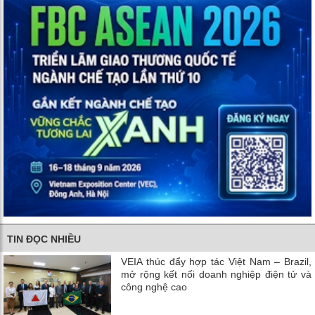
TIN ĐỌC NHIỀU
VEIA thúc đẩy hợp tác Việt Nam – Brazil,
mở rộng kết nối doanh nghiệp điện tử và
công nghệ cao