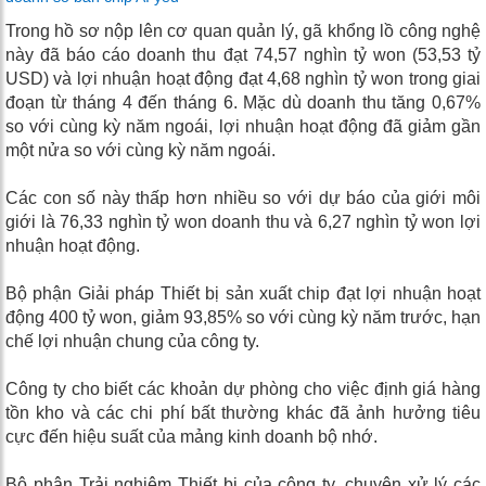
Trong hồ sơ nộp lên cơ quan quản lý, gã khổng lồ công nghệ
này đã báo cáo doanh thu đạt 74,57 nghìn tỷ won (53,53 tỷ
USD) và lợi nhuận hoạt động đạt 4,68 nghìn tỷ won trong giai
đoạn từ tháng 4 đến tháng 6. Mặc dù doanh thu tăng 0,67%
so với cùng kỳ năm ngoái, lợi nhuận hoạt động đã giảm gần
một nửa so với cùng kỳ năm ngoái.
Các con số này thấp hơn nhiều so với dự báo của giới môi
giới là 76,33 nghìn tỷ won doanh thu và 6,27 nghìn tỷ won lợi
nhuận hoạt động.
Bộ phận Giải pháp Thiết bị sản xuất chip đạt lợi nhuận hoạt
động 400 tỷ won, giảm 93,85% so với cùng kỳ năm trước, hạn
chế lợi nhuận chung của công ty.
Công ty cho biết các khoản dự phòng cho việc định giá hàng
tồn kho và các chi phí bất thường khác đã ảnh hưởng tiêu
cực đến hiệu suất của mảng kinh doanh bộ nhớ.
Bộ phận Trải nghiệm Thiết bị của công ty, chuyên xử lý các