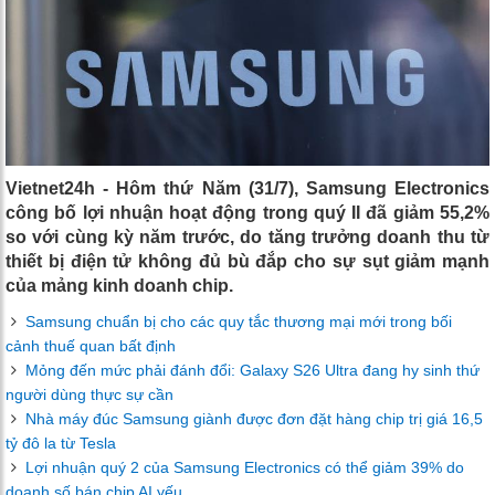
Vietnet24h - Hôm thứ Năm (31/7), Samsung Electronics
công bố lợi nhuận hoạt động trong quý II đã giảm 55,2%
so với cùng kỳ năm trước, do tăng trưởng doanh thu từ
thiết bị điện tử không đủ bù đắp cho sự sụt giảm mạnh
của mảng kinh doanh chip.
Samsung chuẩn bị cho các quy tắc thương mại mới trong bối
cảnh thuế quan bất định
Mỏng đến mức phải đánh đổi: Galaxy S26 Ultra đang hy sinh thứ
người dùng thực sự cần
Nhà máy đúc Samsung giành được đơn đặt hàng chip trị giá 16,5
tỷ đô la từ Tesla
Lợi nhuận quý 2 của Samsung Electronics có thể giảm 39% do
doanh số bán chip AI yếu