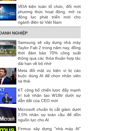
VEIA kiện toàn tổ chức, đổi mới
phương thức hoạt động, mở ra
động lực phát triển mới cho
ngành điện tử Việt Nam
OANH NGHIỆP
Samsung sẽ xây dựng nhà máy
Taylor Fab 2 trong năm nay, đồng
thời đảm bảo 70% công suất
thông qua các thỏa thuận hợp tác
dài hạn về bộ nhớ
Meta đối mặt vụ kiện vì bị cáo
buộc dùng AI để chọn nhân viên
sa thải
KT công bố chiến lược đẩy mạnh
trí tuệ nhân tạo W18tr dưới sự
dẫn dắt của CEO mới
Microsoft chuẩn bị cắt giảm dưới
2,5% nhân sự toàn cầu để dồn
nguồn lực cho AI
Firmus xây dựng "nhà máy AI"