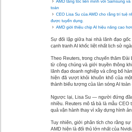
AMD tăng tốc liên minh với Samsung và Na
toán
CEO Lisa Su của AMD cho rằng trí tuệ nh
được tuyển dụng.
AMD giới thiệu chip AI hiệu năng cao hơn
Sự đối lập giữa hai nhà lãnh đạo gốc
cạnh tranh AI khốc liệt nhất lịch sử n
Theo Reuters, trong chuyến thăm Đài L
từ công chúng và giới truyền thông kh
lãnh đạo doanh nghiệp và công bố hàn
hiện đã vượt khỏi khuôn khổ của mộ
thành biểu tượng của làn sóng AI toàn 
Ngược lại, Lisa Su — người đứng đầu 
nhiều. Reuters mô tả bà là mẫu CEO t
quả vận hành thay vì xây dựng hình ả
Tuy nhiên, giới phân tích cho rằng sự
AMD hiện là đối thủ lớn nhất của Nvidi