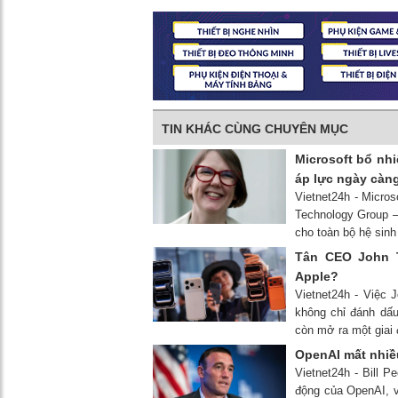
TIN KHÁC CÙNG CHUYÊN MỤC
Microsoft bổ nh
áp lực ngày càng
Vietnet24h - Micro
Technology Group —
cho toàn bộ hệ sinh 
Tân CEO John T
Apple?
Vietnet24h - Việc
không chỉ đánh dấ
còn mở ra một giai
OpenAI mất nhiều
Vietnet24h - Bill 
động của OpenAI, v