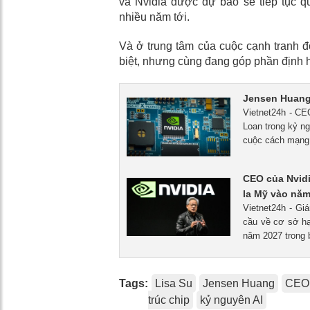
và Nvidia được dự báo sẽ tiếp tục q
nhiều năm tới.
Và ở trung tâm của cuộc cạnh tranh đ
biệt, nhưng cùng đang góp phần định h
Jensen Huang:
Vietnet24h - CE
Loan trong kỷ ng
cuộc cách mạng t
CEO của Nvidi
la Mỹ vào năm
Vietnet24h - Gi
cầu về cơ sở hạ 
năm 2027 trong b
Tags:
Lisa Su
Jensen Huang
CEO
trúc chip
kỷ nguyên AI