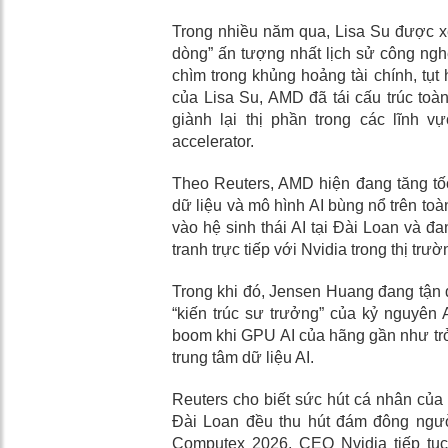
Trong nhiều năm qua, Lisa Su được x
dòng” ấn tượng nhất lịch sử công ngh
chìm trong khủng hoảng tài chính, tụt
của Lisa Su, AMD đã tái cấu trúc toà
giành lại thị phần trong các lĩnh
accelerator.
Theo Reuters, AMD hiện đang tăng tốc
dữ liệu và mô hình AI bùng nổ trên to
vào hệ sinh thái AI tại Đài Loan và 
tranh trực tiếp với Nvidia trong thị trư
Trong khi đó, Jensen Huang đang tận d
“kiến trúc sư trưởng” của kỷ nguyên 
boom khi GPU AI của hãng gần như trở 
trung tâm dữ liệu AI.
Reuters cho biết sức hút cá nhân của
Đài Loan đều thu hút đám đông ngườ
Computex 2026, CEO Nvidia tiếp tụ