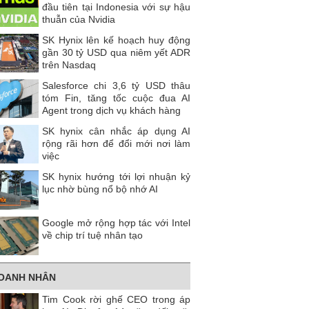
đầu tiên tại Indonesia với sự hậu
thuẫn của Nvidia
SK Hynix lên kế hoạch huy động
gần 30 tỷ USD qua niêm yết ADR
trên Nasdaq
Salesforce chi 3,6 tỷ USD thâu
tóm Fin, tăng tốc cuộc đua AI
Agent trong dịch vụ khách hàng
SK hynix cân nhắc áp dụng AI
rộng rãi hơn để đổi mới nơi làm
việc
SK hynix hướng tới lợi nhuận kỷ
lục nhờ bùng nổ bộ nhớ AI
Google mở rộng hợp tác với Intel
về chip trí tuệ nhân tạo
OANH NHÂN
Tim Cook rời ghế CEO trong áp