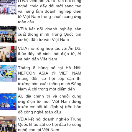
ITWA Vietnam 2026: Kết nối công
nghệ, thúc đẩy đổi mới sáng tạo
và nâng tầm doanh nghiệp điện
tử Việt Nam trong chuỗi cung ứng
toàn cầu
VEIA kết nối doanh nghiệp sản
xuất thông minh Trung Quốc tìm
cơ hội đầu tư vào Việt Nam
VEIA mở rộng hợp tác với Ấn Độ,
thúc đẩy hệ sinh thái điện tử, AI
và bán dẫn Việt Nam
Tháng 8 bùng nổ tại Hà Nội:
NEPCON ASIA @ VIỆT NAM
mang đến cơ hội tiếp cận thị
trường sản xuất thông minh Đông
Nam Á chỉ trong một điểm đến
AI, địa chính trị và chuỗi cung
ứng điện tử mới: Việt Nam đứng
trước cơ hội tái định vị trên bản
đồ công nghệ toàn cầu
VEIA kết nối doanh nghiệp Trung
Quốc khảo sát cơ hội đầu tư công
nghệ cao tại Việt Nam