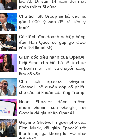
lực AI: Di sản 14 năm đối mặt
phép thử cuối cùng
Chủ tịch SK Group sẽ lấy đâu ra
gần 1.000 tỷ won để trả tiền ly
hôn?
Các lãnh đạo doanh nghiệp hàng
đầu Hàn Quốc sẽ gặp gỡ CEO
của Nvidia tại Mỹ
Giám đốc điều hành của OpenAI,
Fidji Simo, cho biết bà sẽ từ chức
vì bệnh mãn tính và chuyển sang
làm cố vấn
Chủ tịch SpaceX, Gwynne
Shotwell, sẽ quyên góp cổ phiếu
cho các tài khoản của ông Trump
Noam Shazeer, đồng trưởng
nhóm Gemini của Google, rời
Google để gia nhập OpenAI
Gwynne Shotwell, người phó của
Elon Musk, đã giúp SpaceX trở
thành một gã khổng lồ IPO như