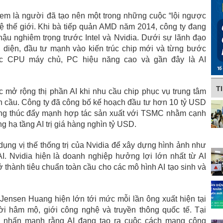
em là người đã tạo nên một trong những cuộc “lội ngược
ệ thế giới. Khi bà tiếp quản AMD năm 2014, công ty đang
 hậu nghiêm trọng trước Intel và Nvidia. Dưới sự lãnh đạo
n diện, đầu tư mạnh vào kiến trúc chip mới và từng bước
 vực CPU máy chủ, PC hiệu năng cao và gần đây là AI
T
 mở rộng thị phần AI khi nhu cầu chip phục vụ trung tâm
àn cầu. Công ty đã công bố kế hoạch đầu tư hơn 10 tỷ USD
đang thúc đẩy mạnh hợp tác sản xuất với TSMC nhằm cạnh
ờng hạ tầng AI trị giá hàng nghìn tỷ USD.
ụng vị thế thống trị của Nvidia để xây dựng hình ảnh như
AI. Nvidia hiện là doanh nghiệp hưởng lợi lớn nhất từ AI
thành tiêu chuẩn toàn cầu cho các mô hình AI tạo sinh và
 Jensen Huang hiện lớn tới mức mỗi lần ông xuất hiện tại
i hâm mộ, giới công nghệ và truyền thông quốc tế. Tại
c nhấn mạnh rằng AI đang tạo ra cuộc cách mạng công