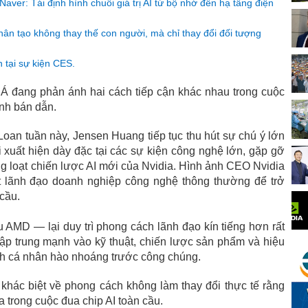
ver: Tái định hình chuỗi giá trị AI từ bộ nhớ đến hạ tầng điện
ân tạo không thay thế con người, mà chỉ thay đổi đối tượng
 tại sự kiện CES.
 Á đang phản ánh hai cách tiếp cận khác nhau trong cuộc
gành bán dẫn.
oan tuần này, Jensen Huang tiếp tục thu hút sự chú ý lớn
i xuất hiện dày đặc tại các sự kiện công nghệ lớn, gặp gỡ
g loạt chiến lược AI mới của Nvidia. Hình ảnh CEO Nvidia
t lãnh đạo doanh nghiệp công nghệ thông thường để trở
cầu.
AMD — lại duy trì phong cách lãnh đạo kín tiếng hơn rất
ập trung mạnh vào kỹ thuật, chiến lược sản phẩm và hiệu
nh cá nhân hào nhoáng trước công chúng.
 khác biệt về phong cách không làm thay đổi thực tế rằng
a trong cuộc đua chip AI toàn cầu.