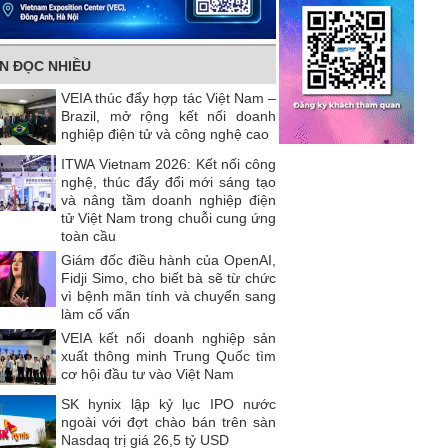
IN ĐỌC NHIỀU
VEIA thúc đẩy hợp tác Việt Nam –
Brazil, mở rộng kết nối doanh
nghiệp điện tử và công nghệ cao
ITWA Vietnam 2026: Kết nối công
nghệ, thúc đẩy đổi mới sáng tạo
và nâng tầm doanh nghiệp điện
tử Việt Nam trong chuỗi cung ứng
toàn cầu
Giám đốc điều hành của OpenAI,
Fidji Simo, cho biết bà sẽ từ chức
vì bệnh mãn tính và chuyển sang
làm cố vấn
VEIA kết nối doanh nghiệp sản
xuất thông minh Trung Quốc tìm
cơ hội đầu tư vào Việt Nam
SK hynix lập kỷ lục IPO nước
ngoài với đợt chào bán trên sàn
Nasdaq trị giá 26,5 tỷ USD