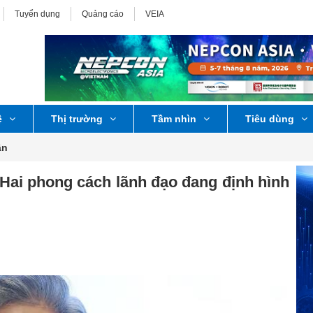
Tuyển dụng
Quảng cáo
VEIA
ệ
Thị trường
Tầm nhìn
Tiêu dùng
ân
Hai phong cách lãnh đạo đang định hình