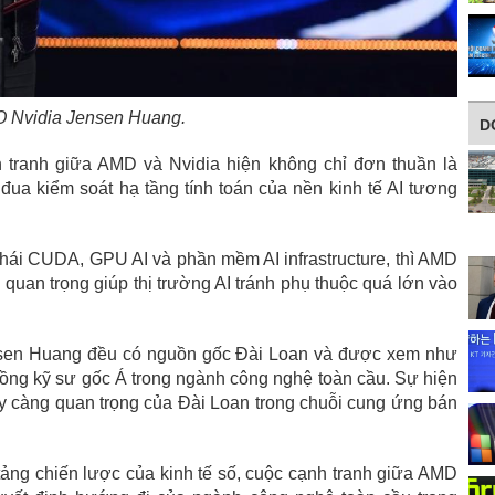
 Nvidia Jensen Huang.
D
 tranh giữa AMD và Nvidia hiện không chỉ đơn thuần là
đua kiểm soát hạ tầng tính toán của nền kinh tế AI tương
thái CUDA, GPU AI và phần mềm AI infrastructure, thì AMD
g quan trọng giúp thị trường AI tránh phụ thuộc quá lớn vào
ensen Huang đều có nguồn gốc Đài Loan và được xem như
ồng kỹ sư gốc Á trong ngành công nghệ toàn cầu. Sự hiện
ày càng quan trọng của Đài Loan trong chuỗi cung ứng bán
tảng chiến lược của kinh tế số, cuộc cạnh tranh giữa AMD