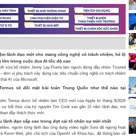
iệm lãnh đạo mới cho mảng công nghệ có trách nhiệm, hé lộ
 lớn trong cuộc đua AI tốc độ cao
soft vừa bổ nhiệm Jenny Lay-Flurrie làm người đứng đầu nhóm Trusted
 đơn vị phụ trách xây dựng các tiêu chuẩn công nghệ có trách nhiệm
thái AI của Microsoft.
ernus sẽ đối mặt bài toán Trung Quốc như thế nào tại
 John Ternus được bổ nhiệm làm CEO mới của Apple từ tháng 9/2026
u sự kết thúc của kỷ nguyên Tim Cook sau gần 15 năm lãnh đạo, mà
 đoạn đầy thách thức mới .
 lãnh đạo cấp cao trong đợt cải tổ nhân sự mới nhất
Peebles, người từng lãnh đạo ứng dụng video ngắn Sora đã ngừng hoạt
à Kevin Weil, phó chủ tịch của OpenAI về Khoa học, đã thông báo về