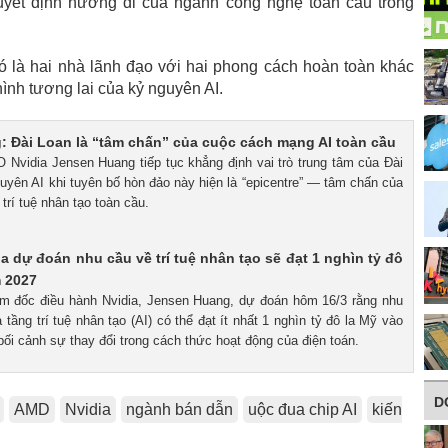
uyết định hướng đi của ngành công nghệ toàn cầu trong
ó là hai nhà lãnh đạo với hai phong cách hoàn toàn khác
ình tương lai của kỷ nguyên AI.
 Đài Loan là “tâm chấn” của cuộc cách mạng AI toàn cầu
O Nvidia Jensen Huang tiếp tục khẳng định vai trò trung tâm của Đài
uyên AI khi tuyên bố hòn đảo này hiện là “epicentre” — tâm chấn của
rí tuệ nhân tạo toàn cầu.
a dự đoán nhu cầu về trí tuệ nhân tạo sẽ đạt 1 nghìn tỷ đô
 2027
ám đốc điều hành Nvidia, Jensen Huang, dự đoán hôm 16/3 rằng nhu
tầng trí tuệ nhân tạo (AI) có thể đạt ít nhất 1 nghìn tỷ đô la Mỹ vào
ối cảnh sự thay đổi trong cách thức hoạt động của điện toán.
D
AMD
Nvidia
ngành bán dẫn
uộc đua chip AI
kiến