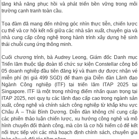
tăng khả năng phục hồi và phát triển bền vững trong môi
trường cạnh tranh toàn cầu.
Tọa đàm
đã
mang đến những góc nhìn thực tiễn, chiến lược
cụ thể và cơ hội kết nối giữa các nhà sản xuất, chuyên gia và
nhà cung cấp công nghệ trong hành trình xây dựng hệ sinh
thái chuỗi cung ứng thông minh.
Cuối chương trình, b
à Audrey Leong, Giám đốc Danh mục
Triển lãm thuộc tập đoàn tổ chức sự kiện Constellar
công bố
05 doanh nghiệp đầu tiên đăng ký và tham dự được nhận vé
miễn phí (trị giá 499 SGD) để tham gia Diễn đàn Lãnh đạo
Ngành Công nghiệp (ITF) tại triển lãm ITAP 2025 tại
Singapore. ITF là một trong những điểm nhấn quan trọng tại
ITAP 2025, nơi quy tụ các lãnh đạo cấp cao trong ngành sản
xuất, công nghệ và chính sách công nghiệp từ khắp khu vực
Châu Á – Thái Bình Dương. Diễn đàn không chỉ cung cấp
các phiên thảo luận chiến lược, xu hướng công nghệ và mô
hình chuyển đổi thành công, mà còn là cơ hội hiếm có để kết
nối trực tiếp với các nhà hoạch định chính sách, chuyên gia