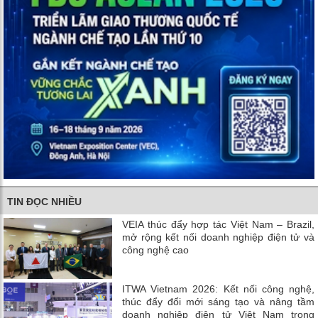
TIN ĐỌC NHIỀU
VEIA thúc đẩy hợp tác Việt Nam – Brazil,
mở rộng kết nối doanh nghiệp điện tử và
công nghệ cao
ITWA Vietnam 2026: Kết nối công nghệ,
thúc đẩy đổi mới sáng tạo và nâng tầm
doanh nghiệp điện tử Việt Nam trong