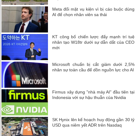
Meta đối mặt vụ kiện vì bị cáo buộc dùng
AI để chọn nhân viên sa thải
KT công bố chiến lược đẩy mạnh trí tuệ
nhân tạo W18tr dưới sự dẫn dắt của CEO
mới
Microsoft chuẩn bị cắt giảm dưới 2,5%
nhân sự toàn cầu để dồn nguồn lực cho AI
Firmus xây dựng "nhà máy AI" đầu tiên tại
Indonesia với sự hậu thuẫn của Nvidia
SK Hynix lên kế hoạch huy động gần 30 tỷ
USD qua niêm yết ADR trên Nasdaq