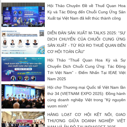
Hội Thảo Chuyên Đề về Thuế Quan Hoa
Kỳ và Tác Động đến Chuỗi Cung Ứng Sản
Xuất tại Việt Nam đã kết thúc thành công
DIỄN ĐÀN SẢN XUẤT M-TALKS 2025: “SỰ
DỊCH CHUYỂN CỦA CHUỖI CUNG ỨNG
SẢN XUẤT - TỪ RỦI RO THUẾ QUAN ĐẾN
CƠ HỘI TOÀN CẦU”
Hội Thảo “Thuế Quan Hoa Kỳ và Sự
Chuyển Dịch Chuỗi Cung Ứng: Tác Động
Tới Việt Nam” - Điểm Nhấn Tại IEAE Việt
Nam 2025
Hội chợ Thương mại Quốc tế Việt Nam lần
thứ 34 (VIETNAM EXPO 2025): Đồng hành
cùng doanh nghiệp Việt trong “Kỷ nguyên
vươn mình”
HÀNG LOẠT CƠ HỘI KẾT NỐI, GIAO
THƯƠNG GIỮA DOANH NGHIỆP VIỆT