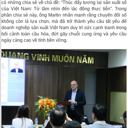
có những chia sẻ về chủ đề: “Thúc đẩy tương lai sản xuất số
của Việt Nam: Từ tầm nhìn đến tác động thực tiễn”. Trong
phần chia sẻ này, ông Martin nhấn mạnh rằng chuyển đổi số
không còn là lựa chọn, mà đã trở thành yêu cầu tất yếu để
doanh nghiệp sản xuất Việt Nam duy trì sức cạnh tranh trong
bối cảnh toàn cầu hóa, đứt gãy chuỗi cung ứng và yêu cầu
ngày càng cao về tính bền vững.