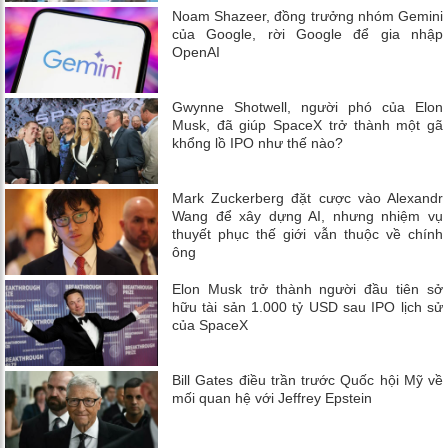
Noam Shazeer, đồng trưởng nhóm Gemini
của Google, rời Google để gia nhập
OpenAI
Gwynne Shotwell, người phó của Elon
Musk, đã giúp SpaceX trở thành một gã
khổng lồ IPO như thế nào?
Mark Zuckerberg đặt cược vào Alexandr
Wang để xây dựng AI, nhưng nhiệm vụ
thuyết phục thế giới vẫn thuộc về chính
ông
Elon Musk trở thành người đầu tiên sở
hữu tài sản 1.000 tỷ USD sau IPO lịch sử
của SpaceX
Bill Gates điều trần trước Quốc hội Mỹ về
mối quan hệ với Jeffrey Epstein