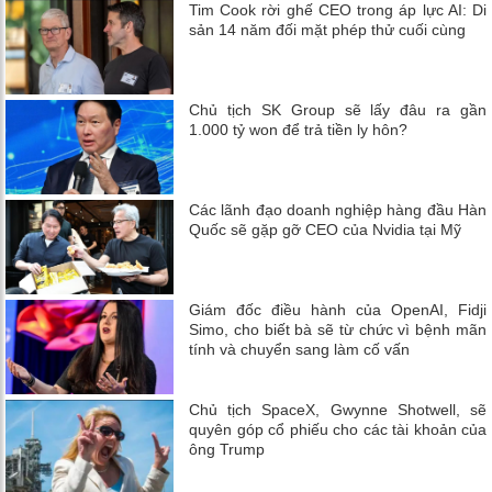
Tim Cook rời ghế CEO trong áp lực AI: Di
sản 14 năm đối mặt phép thử cuối cùng
Chủ tịch SK Group sẽ lấy đâu ra gần
1.000 tỷ won để trả tiền ly hôn?
Các lãnh đạo doanh nghiệp hàng đầu Hàn
Quốc sẽ gặp gỡ CEO của Nvidia tại Mỹ
Giám đốc điều hành của OpenAI, Fidji
Simo, cho biết bà sẽ từ chức vì bệnh mãn
tính và chuyển sang làm cố vấn
Chủ tịch SpaceX, Gwynne Shotwell, sẽ
quyên góp cổ phiếu cho các tài khoản của
ông Trump