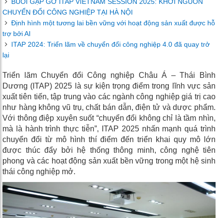
BUỔI GẶP GỠ ITAP VIETNAM SESSION 2025: KHƠI NGUỒN
CHUYỂN ĐỔI CÔNG NGHIỆP TẠI HÀ NỘI
Định hình một tương lai bền vững với hoạt động sản xuất được hỗ
trợ bởi AI
ITAP 2024: Triển lãm về chuyển đổi công nghiệp 4.0 đã quay trở
lại
Triển lãm Chuyển đổi Công nghiệp Châu Á – Thái Bình
Dương (ITAP) 2025 là sự kiện trọng điểm trong lĩnh vực sản
xuất tiên tiến, tập trung vào các ngành công nghiệp giá trị cao
như hàng không vũ trụ, chất bán dẫn, điện tử và dược phẩm.
Với thông điệp xuyên suốt “chuyển đổi không chỉ là tầm nhìn,
mà là hành trình thực tiễn”, ITAP 2025 nhấn mạnh quá trình
chuyển đổi từ mô hình thí điểm đến triển khai quy mô lớn
được thúc đẩy bởi hệ thống thông minh, công nghệ tiên
phong và các hoạt động sản xuất bền vững trong một hệ sinh
thái công nghiệp mở.