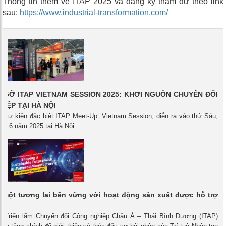
Thông tin thêm về ITAP 2025 và đăng ký tham dự theo link
sau:
https://www.industrial-transformation.com/
 GỠ ITAP VIETNAM SESSION 2025: KHƠI NGUỒN CHUYỂN ĐỔI
IỆP TẠI HÀ NỘI
- Sự kiện đặc biệt ITAP Meet-Up: Vietnam Session, diễn ra vào thứ Sáu,
ng 6 năm 2025 tại Hà Nội.
 một tương lai bền vững với hoạt động sản xuất được hỗ trợ
 - Triển lãm Chuyển đổi Công nghiệp Châu Á – Thái Bình Dương (ITAP)