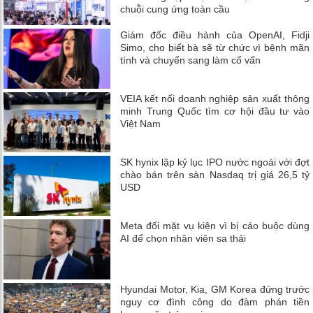
chuỗi cung ứng toàn cầu
Giám đốc điều hành của OpenAI, Fidji
Simo, cho biết bà sẽ từ chức vì bệnh mãn
tính và chuyển sang làm cố vấn
VEIA kết nối doanh nghiệp sản xuất thông
minh Trung Quốc tìm cơ hội đầu tư vào
Việt Nam
SK hynix lập kỷ lục IPO nước ngoài với đợt
chào bán trên sàn Nasdaq trị giá 26,5 tỷ
USD
Meta đối mặt vụ kiện vì bị cáo buộc dùng
AI để chọn nhân viên sa thải
Hyundai Motor, Kia, GM Korea đứng trước
nguy cơ đình công do đàm phán tiền