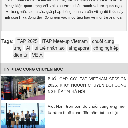
nền tảng chính để giới thiệu và thúc đẩy sự hội nhập của Trí tuệ Nhân tạo
à một sự kiện quan trọng đối với khu vực, nhấn mạnh vai trò quan trọng
hệ AI trong việc tạo ra các giải pháp thông minh và bền vững để thúc đẩy
ển kinh doanh và đồng thời đóng góp vào mục tiêu bảo vệ môi trường toàn
Tags:
ITAP 2025
ITAP Meet-up Vietnam
chuỗi cung
ứng
AI
trí tuệ nhân tạo
singapore
công nghiệp
điện tử
VEIA
TIN KHÁC CÙNG CHUYÊN MỤC
BUỔI GẶP GỠ ITAP VIETNAM SESSION
2025: KHƠI NGUỒN CHUYỂN ĐỔI CÔNG
NGHIỆP TẠI HÀ NỘI
Việt Nam trên bản đồ chuỗi cung ứng mới:
từ rủi ro thuế quan đến nắm bắt cơ hội