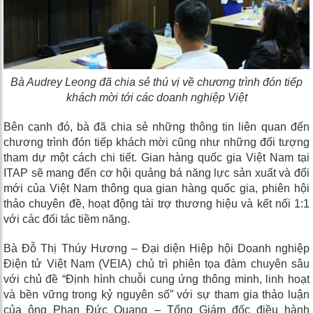
B
à Audrey Leong đã chia sẻ thú vị về chương trình đón tiếp
khách mời tới các doanh nghiệp Việt
Bên cạnh đó, bà đã chia sẻ những thông tin liên quan đến
chương trình đón tiếp khách mời cũng như những đối tượng
tham dự một cách chi tiết. Gian hàng quốc gia Việt Nam tại
ITAP sẽ mang đến cơ hội quảng bá năng lực sản xuất và đổi
mới của Việt Nam thông qua gian hàng quốc gia, phiên hội
thảo chuyên đề, hoạt động tài trợ thương hiệu và kết nối 1:1
với các đối tác tiềm năng.
Bà Đỗ Thị Thúy Hương – Đại diện Hiệp hội Doanh nghiệp
Điện tử Việt Nam (VEIA) chủ trì phiên
tọa đàm chuyên sâu
với chủ đề “Định hình chuỗi cung ứng thông minh, linh hoạt
và bền vững trong kỷ nguyên số”
với sự t
ham gia thảo luận
c
ủa
ông Phan Đức Quang – Tổng Giám đốc điều hành