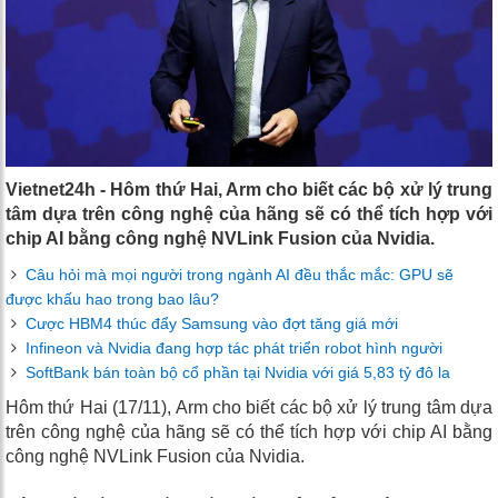
Vietnet24h - Hôm thứ Hai, Arm cho biết các bộ xử lý trung
tâm dựa trên công nghệ của hãng sẽ có thể tích hợp với
chip AI bằng công nghệ NVLink Fusion của Nvidia.
Câu hỏi mà mọi người trong ngành AI đều thắc mắc: GPU sẽ
được khấu hao trong bao lâu?
Cược HBM4 thúc đẩy Samsung vào đợt tăng giá mới
Infineon và Nvidia đang hợp tác phát triển robot hình người
SoftBank bán toàn bộ cổ phần tại Nvidia với giá 5,83 tỷ đô la
Hôm thứ Hai (17/11), Arm cho biết các bộ xử lý trung tâm dựa
trên công nghệ của hãng sẽ có thể tích hợp với chip AI bằng
công nghệ NVLink Fusion của Nvidia.