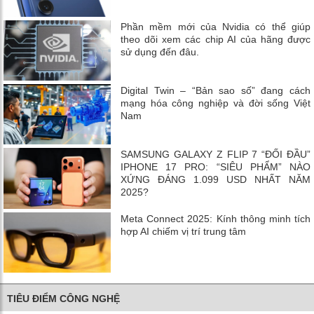
Phần mềm mới của Nvidia có thể giúp
theo dõi xem các chip AI của hãng được
sử dụng đến đâu.
Digital Twin – “Bản sao số” đang cách
mạng hóa công nghiệp và đời sống Việt
Nam
SAMSUNG GALAXY Z FLIP 7 “ĐỐI ĐẦU”
IPHONE 17 PRO: “SIÊU PHẨM” NÀO
XỨNG ĐÁNG 1.099 USD NHẤT NĂM
2025?
Meta Connect 2025: Kính thông minh tích
hợp AI chiếm vị trí trung tâm
TIÊU ĐIỂM CÔNG NGHỆ