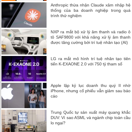
Anthropic thừa nhận Claude xâm nhập hệ
thống của ba doanh nghiệp trong quá
trình thử nghiệm
NXP ra mắt bộ xử lý âm thanh và radio ô
tô SAF9800 với khả năng xử lý âm thanh
được tăng cường bởi trí tuệ nhân tạo (AI)
LG ra mắt mô hình trí tuệ nhân tạo tiên
tiến K-EXAONE 2.0 với 750 tỷ tham số
Apple lập kỷ lục doanh thu quý II nhờ
iPhone, nhưng cổ phiếu vẫn giảm sau báo
cáo
Trung Quốc tự sản xuất máy quang khắc
DUV: Vì sao ASML và ngành chip toàn cầu
lo ngại?