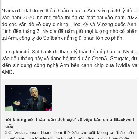
Nvidia đã đạt được thỏa thuận mua lại Arm với giá 40 tỷ đô la
vào năm 2020, nhưng thỏa thuận đã thất bại vào năm 2022
do các vấn đề về quy định tại Hoa Kỳ và Vương quốc Anh.
Tính đến tháng 2, Nvidia đã nắm giữ một lượng nhỏ cổ phần
tại Arm, công ty do Softbank nắm giữ phần lớn cổ phần.
Trong khi đó, Softbank đã thanh lý toàn bộ cổ phần tại Nvidia
vào đầu tháng này và đang hỗ trợ dự án OpenAI Stargate, dự
kiến ​​sử dụng công nghệ Arm bên cạnh chip của Nvidia và
AMD.
a nói không có ‘thảo luận tích cực’ về việc bán chip Blackwell
g Quốc
 - CEO Nvidia Jensen Huang hôm thứ Sáu cho biết không có “thảo luận
ào về việc bán chip Blackwell tiên tiến nhất của công ty cho Trung Quốc.