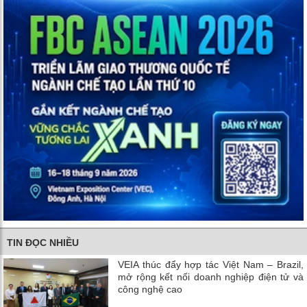
TIN ĐỌC NHIỀU
VEIA thúc đẩy hợp tác Việt Nam – Brazil,
mở rộng kết nối doanh nghiệp điện tử và
công nghệ cao