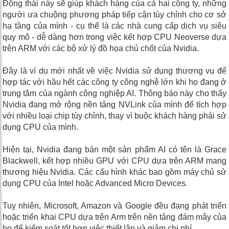
Động thái này sẽ giúp khách hàng của cả hai công ty, những
người ưa chuộng phương pháp tiếp cận tùy chỉnh cho cơ sở
hạ tầng của mình - cụ thể là các nhà cung cấp dịch vụ siêu
quy mô - dễ dàng hơn trong việc kết hợp CPU Neoverse dựa
trên ARM với các bộ xử lý đồ họa chủ chốt của Nvidia.
Đây là ví dụ mới nhất về việc Nvidia sử dụng thương vụ để
hợp tác với hầu hết các công ty công nghệ lớn khi họ đang ở
trung tâm của ngành công nghiệp AI. Thông báo này cho thấy
Nvidia đang mở rộng nền tảng NVLink của mình để tích hợp
với nhiều loại chip tùy chỉnh, thay vì buộc khách hàng phải sử
dụng CPU của mình.
Hiện tại, Nvidia đang bán một sản phẩm AI có tên là Grace
Blackwell, kết hợp nhiều GPU với CPU dựa trên ARM mang
thương hiệu Nvidia. Các cấu hình khác bao gồm máy chủ sử
dụng CPU của Intel hoặc Advanced Micro Devices.
Tuy nhiên, Microsoft, Amazon và Google đều đang phát triển
hoặc triển khai CPU dựa trên Arm trên nền tảng đám mây của
họ để kiểm soát tốt hơn việc thiết lập và giảm chi phí.