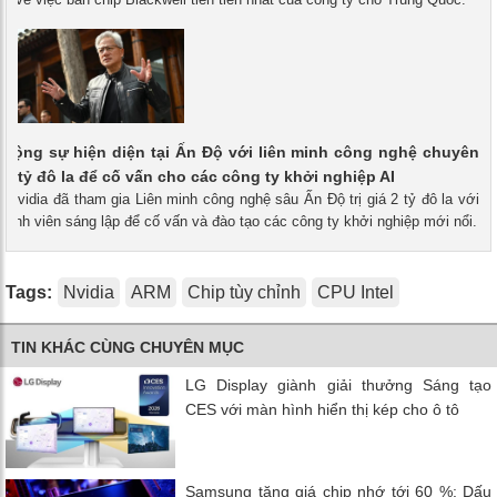
 rộng sự hiện diện tại Ấn Độ với liên minh công nghệ chuyên
á 2 tỷ đô la để cố vấn cho các công ty khởi nghiệp AI
- Nvidia đã tham gia Liên minh công nghệ sâu Ấn Độ trị giá 2 tỷ đô la với
thành viên sáng lập để cố vấn và đào tạo các công ty khởi nghiệp mới nổi.
Tags:
Nvidia
ARM
Chip tùy chỉnh
CPU Intel
TIN KHÁC CÙNG CHUYÊN MỤC
LG Display giành giải thưởng Sáng tạo
CES với màn hình hiển thị kép cho ô tô
Samsung tăng giá chip nhớ tới 60 %: Dấu