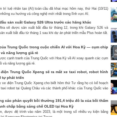
n trí tuệ nhân tạo (AI) toàn cầu đã khai mạc hôm nay, thứ Hai (10/11)
ệu những xu hướng và công nghệ mới nhất trong lĩnh vực AI.
đầu sản xuất Galaxy S26 Ultra trước các hãng khác
ltra sẽ được sản xuất bắt đầu từ tháng 12, trong khi Galaxy S26 và
n xuất bắt đầu từ tháng 1 sau khi dự án phát triển mẫu Plus hoàn tất.
 của Trung Quốc trong cuộc chiến AI với Hoa Kỳ — cụm chip
 và năng lượng giá rẻ
 lược cạnh tranh của Trung Quốc với Hoa Kỳ về AI xoay quanh các cụm
ồ và năng lượng giá rẻ.
 điện Trung Quốc Xpeng sẽ ra mắt xe taxi robot, robot hình
 tự phát triển
ty xe điện Trung Quốc Xpeng cho biết hôm thứ Tư rằng họ có kế hoạch
 taxi robot tại Quảng Châu và các thành phố khác của Trung Quốc vào
g cáo phán quyết bồi thường 191,4 triệu đô la của bồi thẩm
ranh chấp bằng sáng chế OLED tại Hoa Kỳ
ện, được đệ trình vào năm 2023, là một trong số nhiều vụ kiện bằng
lại Samsung Electronics tại Texas.