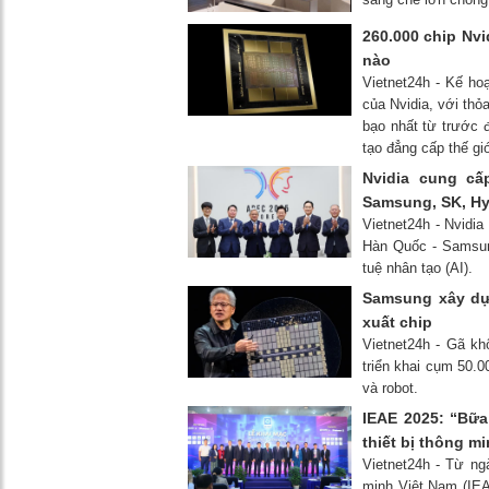
260.000 chip Nvi
nào
Vietnet24h - Kế h
của Nvidia, với thỏa
bạo nhất từ ​​trước
tạo đẳng cấp thế giớ
Nvidia cung cấ
Samsung, SK, H
Vietnet24h - Nvidi
Hàn Quốc - Samsun
tuệ nhân tạo (AI).
Samsung xây dự
xuất chip
Vietnet24h - Gã k
triển khai cụm 50.0
và robot.
IEAE 2025: “Bữa
thiết bị thông m
Vietnet24h - Từ ng
minh Việt Nam (IEA