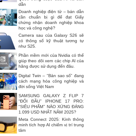
dẫn
Doanh nghiệp điện tử – bán dẫn
cần chuẩn bị gì để đạt Giấy
chứng nhận doanh nghiệp khoa
học và công nghệ?
Camera sau của Galaxy S26 sẽ
có thông số kỹ thuật tương tự
như S25.
Phần mềm mới của Nvidia có thể
giúp theo dõi xem các chip AI của
hãng được sử dụng đến đâu.
Digital Twin – “Bản sao số” đang
cách mạng hóa công nghiệp và
đời sống Việt Nam
SAMSUNG GALAXY Z FLIP 7
“ĐỐI ĐẦU” IPHONE 17 PRO:
“SIÊU PHẨM” NÀO XỨNG ĐÁNG
1.099 USD NHẤT NĂM 2025?
Meta Connect 2025: Kính thông
minh tích hợp AI chiếm vị trí trung
tâm