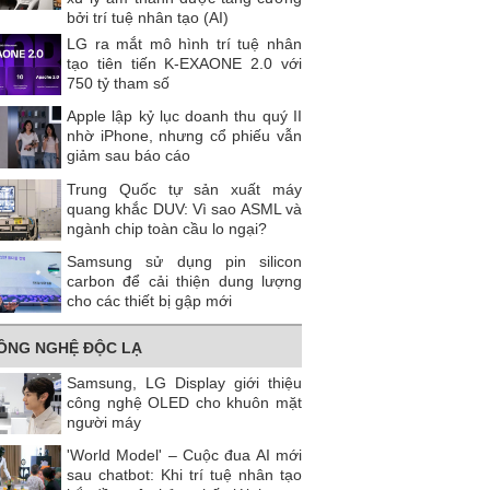
bởi trí tuệ nhân tạo (AI)
LG ra mắt mô hình trí tuệ nhân
tạo tiên tiến K-EXAONE 2.0 với
750 tỷ tham số
Apple lập kỷ lục doanh thu quý II
nhờ iPhone, nhưng cổ phiếu vẫn
giảm sau báo cáo
Trung Quốc tự sản xuất máy
quang khắc DUV: Vì sao ASML và
ngành chip toàn cầu lo ngại?
Samsung sử dụng pin silicon
carbon để cải thiện dung lượng
cho các thiết bị gập mới
ÔNG NGHỆ ĐỘC LẠ
Samsung, LG Display giới thiệu
công nghệ OLED cho khuôn mặt
người máy
'World Model' – Cuộc đua AI mới
sau chatbot: Khi trí tuệ nhân tạo