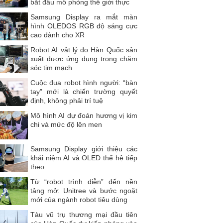
bắt đầu mô phỏng thế giới thực
Samsung Display ra mắt màn
hình OLEDOS RGB độ sáng cực
cao dành cho XR
Robot AI vật lý do Hàn Quốc sản
xuất được ứng dụng trong chăm
sóc tim mạch
Cuộc đua robot hình người: “bàn
tay” mới là chiến trường quyết
định, không phải trí tuệ
Mô hình AI dự đoán hương vị kim
chi và mức độ lên men
Samsung Display giới thiệu các
khái niệm AI và OLED thế hệ tiếp
theo
Từ “robot trình diễn” đến nền
tảng mở: Unitree và bước ngoặt
mới của ngành robot tiêu dùng
Tàu vũ trụ thương mại đầu tiên