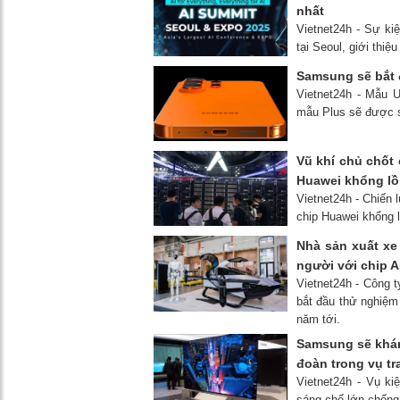
nhất
Vietnet24h - Sự kiệ
tại Seoul, giới thi
Samsung sẽ bắt 
Vietnet24h - Mẫu U
mẫu Plus sẽ được sả
Vũ khí chủ chốt
Huawei khổng lồ
Vietnet24h - Chiến
chip Huawei khổng l
Nhà sản xuất xe
người với chip AI
Vietnet24h - Công 
bắt đầu thử nghiệm
năm tới.
Samsung sẽ khán
đoàn trong vụ t
Vietnet24h - Vụ ki
sáng chế lớn chống 