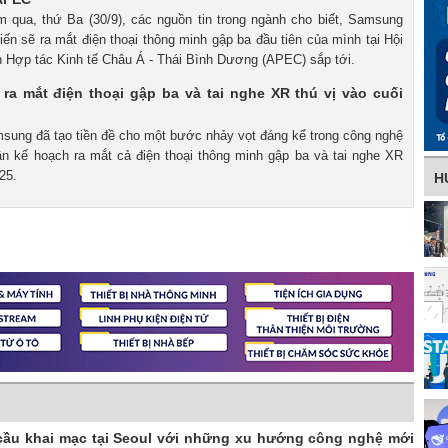
m qua, thứ Ba (30/9), các nguồn tin trong ngành cho biết, Samsung
iến ​​sẽ ra mắt điện thoại thông minh gập ba đầu tiên của mình tại Hội
h Hợp tác Kinh tế Châu Á - Thái Bình Dương (APEC) sắp tới.
ra mắt điện thoại gập ba và tai nghe XR thú vị vào cuối
msung đã tạo tiền đề cho một bước nhảy vọt đáng kể trong công nghệ
ận kế hoạch ra mắt cả điện thoại thông minh gập ba và tai nghe XR
25.
H
 cầu khai mạc tại Seoul với những xu hướng công nghệ mới