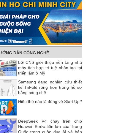
ƯỚNG DẪN CÔNG NGHỆ
LG CNS giới thiệu nền tảng nhà
máy tích hợp trí tuệ nhân tạo tại
triển lãm ở Mỹ
Samsung đang nghiên cứu thiết
kế TriFold rộng hơn trong hồ sơ
bằng sáng chế
Hiểu thể nào là đúng về Start Up?
DeepSeek V4 chạy trên chip
Huawei: Bước tiến lớn của Trung
Quốc trong cuộc đua AI và bán