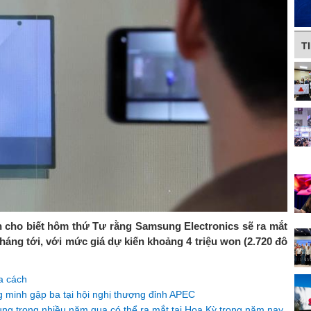
T
h cho biết hôm thứ Tư rằng Samsung Electronics sẽ ra mắt
áng tới, với mức giá dự kiến ​​khoảng 4 triệu won (2.720 đô
a cách
ng minh gập ba tại hội nghị thượng đỉnh APEC
ung trong nhiều năm qua có thể ra mắt tại Hoa Kỳ trong năm nay