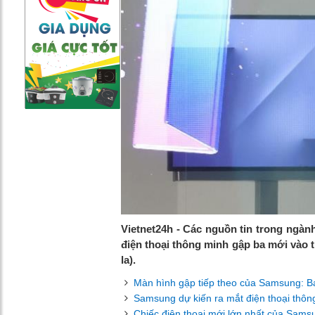
Vietnet24h - Các nguồn tin trong ngàn
điện thoại thông minh gập ba mới vào th
la).
Màn hình gập tiếp theo của Samsung: B
Samsung dự kiến ​​ra mắt điện thoại thô
Chiếc điện thoại mới lớn nhất của Sams