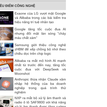
IÊU ĐIỂM CÔNG NGHỆ
Exaone của LG vượt mặt Google
và Alibaba trong các bài kiểm tra
hiệu năng trí tuệ nhân tạo
Google tăng tốc cuộc đua AI
nhưng đối mặt làn sóng "chảy
máu chất xám"
Samsung giới thiệu công nghệ
zHBM để xếp chồng bộ nhớ theo
chiều dọc trên chip logic
Alibaba ra mắt mô hình AI mạnh
nhất từ trước đến nay, tăng tốc
cuộc đua với DeepSeek và
Moonshot
Anthropic thừa nhận Claude xâm
nhập hệ thống của ba doanh
nghiệp trong quá trình thử
nghiệm
NXP ra mắt bộ xử lý âm thanh và
radio ô tô SAF9800 với khả năng
xử lý âm thanh được tăng cường