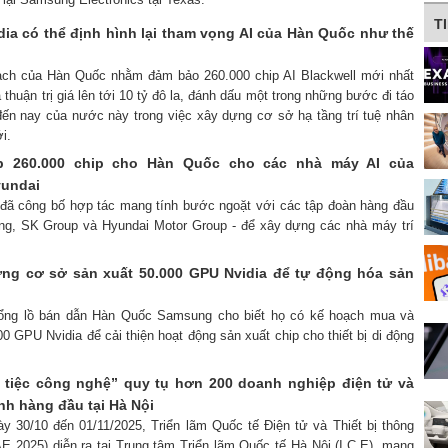
T
dia có thể định hình lại tham vọng AI của Hàn Quốc như thế
oạch của Hàn Quốc nhằm đảm bảo 260.000 chip AI Blackwell mới nhất
 thuận trị giá lên tới 10 tỷ đô la, đánh dấu một trong những bước đi táo
 đến nay của nước này trong việc xây dựng cơ sở hạ tầng trí tuệ nhân
i.
p 260.000 chip cho Hàn Quốc cho các nhà máy AI của
yundai
a đã công bố hợp tác mang tính bước ngoặt với các tập đoàn hàng đầu
g, SK Group và Hyundai Motor Group - để xây dựng các nhà máy trí
ng cơ sở sản xuất 50.000 GPU Nvidia để tự động hóa sản
hổng lồ bán dẫn Hàn Quốc Samsung cho biết họ có kế hoạch mua và
00 GPU Nvidia để cải thiện hoạt động sản xuất chip cho thiết bị di động
 tiệc công nghệ” quy tụ hơn 200 doanh nghiệp điện tử và
inh hàng đầu tại Hà Nội
ày 30/10 đến 01/11/2025, Triển lãm Quốc tế Điện tử và Thiết bị thông
E 2025) diễn ra tại Trung tâm Triển lãm Quốc tế Hà Nội (I.C.E), mang