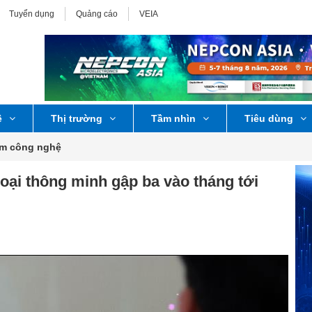
Tuyển dụng
Quảng cáo
VEIA
ệ
Thị trường
Tầm nhìn
Tiêu dùng
ểm công nghệ
oại thông minh gập ba vào tháng tới