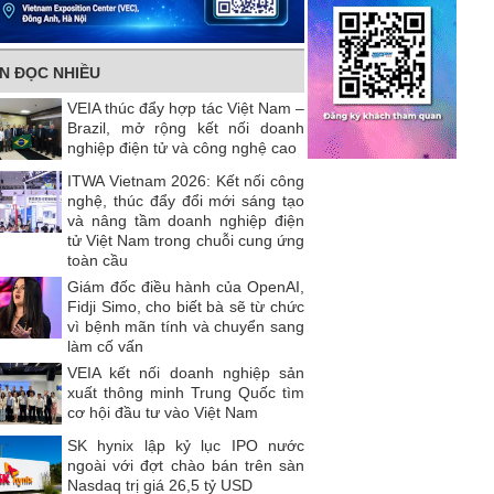
IN ĐỌC NHIỀU
VEIA thúc đẩy hợp tác Việt Nam –
Brazil, mở rộng kết nối doanh
nghiệp điện tử và công nghệ cao
ITWA Vietnam 2026: Kết nối công
nghệ, thúc đẩy đổi mới sáng tạo
và nâng tầm doanh nghiệp điện
tử Việt Nam trong chuỗi cung ứng
toàn cầu
Giám đốc điều hành của OpenAI,
Fidji Simo, cho biết bà sẽ từ chức
vì bệnh mãn tính và chuyển sang
làm cố vấn
VEIA kết nối doanh nghiệp sản
xuất thông minh Trung Quốc tìm
cơ hội đầu tư vào Việt Nam
SK hynix lập kỷ lục IPO nước
ngoài với đợt chào bán trên sàn
Nasdaq trị giá 26,5 tỷ USD