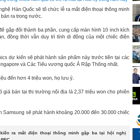
nghệ Hàn Quốc sẽ tổ chức lễ ra mắt điện thoại thông minh
 bán ra trong nước.
để gập đôi thành ba phần, cung cấp màn hình 10 inch kích
, đồng thời vẫn duy trì tính di động của một chiếc điện
.
cs dự kiến ​​sẽ phát hành sản phẩm này trước tiên tại các
Singapore và Các Tiểu vương quốc Ả Rập Thống nhất.
triệu đến hơn 4 triệu won, họ lưu ý.
 giá bán tại thị trường nội địa là 2,37 triệu won cho phiên
n Samsung sẽ phát hành khoảng 20.000 đến 30.000 chiếc
iến ​​ra mắt điện thoại thông minh gập ba tại hội nghị
APEC